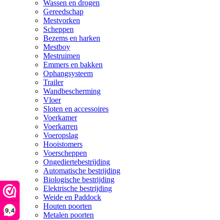
Wassen en drogen
Gereedschap
Mestvorken
Scheppen
Bezems en harken
Mestboy
Mestruimen
Emmers en bakken
Ophangsysteem
Trailer
Wandbescherming
Vloer
Sloten en accessoires
Voerkamer
Voerkarren
Voeropslag
Hooistomers
Voerscheppen
Ongediertebestrijding
Automatische bestrijding
Biologische bestrijding
Elektrische bestrijding
Weide en Paddock
Houten poorten
9,4
Metalen poorten