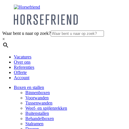
Waar bent u naar op zoek?
×
Vacatures
Over ons
Referenties
Offerte
Account
Boxen en stallen
Binnenboxen
Voorwanden
Tussenwanden
Weef- en spijlenrekken
Buitenstallen
Behandelboxen
Stalramen
Deuren