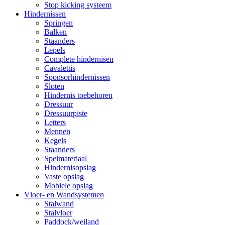
Stop kicking systeem
Hindernissen
Springen
Balken
Staanders
Lepels
Complete hindernisen
Cavalettis
Sponsorhindernissen
Sloten
Hindernis toebehoren
Dressuur
Dressuurpiste
Letters
Mennen
Kegels
Staanders
Spelmateriaal
Hindernisopslag
Vaste opslag
Mobiele opslag
Vloer- en Wandsystemen
Stalwand
Stalvloer
Paddock/weiland