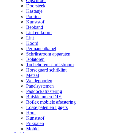
Opschroef
Doorsteek
Kastanje
Poorten
Kunststof
Beoband
Lint en koord
Lint
Koord
Permanentkabel
Schrikstroom apparaten
Isolatoren
Toebehoren schrikstroom
Horseguard schriklint
Metaal
Weidepoorten
Panelsystemen
Paddockafrastering
Buisklemmen DIY
Roflex mobiele afrastering
Losse palen en liggers
Hout
Kunststof
Prikpalen
Mobiel