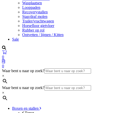
Wasplaatsen
Looppaden
Recoverystallen
Stap/draf molen
Trailer/vrachtwagen
Horsefloor gietvloer
Rubber op rol
Ontvetten / lijmen / Kitten
Sale
0
0
Waar bent u naar op zoek?
×
Waar bent u naar op zoek?
×
Boxen en stallen
Terug