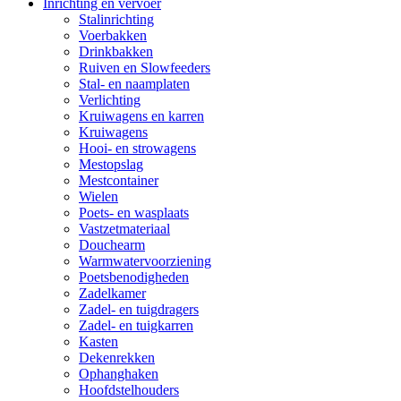
Inrichting en vervoer
Stalinrichting
Voerbakken
Drinkbakken
Ruiven en Slowfeeders
Stal- en naamplaten
Verlichting
Kruiwagens en karren
Kruiwagens
Hooi- en strowagens
Mestopslag
Mestcontainer
Wielen
Poets- en wasplaats
Vastzetmateriaal
Douchearm
Warmwatervoorziening
Poetsbenodigheden
Zadelkamer
Zadel- en tuigdragers
Zadel- en tuigkarren
Kasten
Dekenrekken
Ophanghaken
Hoofdstelhouders