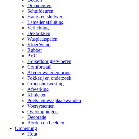
Draaideuren
Schuifdeuren
Hang- en sluitwerk
Lamellenafsluiting
Verlichting
Dekbokken
Wasplaatspalen
Vloer/wand
Rubber
PVC
Horsefloor gietvloeren
Comfortstall
Afvoer water en urine
Fokkerij en onderzoek
Groepshuisvesting
Afwerking
Klinieken
Poets- en wasplaatswanden
Voersystemen
Overkappingen
Decoratie
Borden en beelden
Omheining
Hout