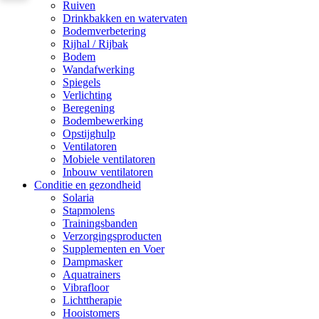
Ruiven
Drinkbakken en watervaten
Bodemverbetering
Rijhal / Rijbak
Bodem
Wandafwerking
Spiegels
Verlichting
Beregening
Bodembewerking
Opstijghulp
Ventilatoren
Mobiele ventilatoren
Inbouw ventilatoren
Conditie en gezondheid
Solaria
Stapmolens
Trainingsbanden
Verzorgingsproducten
Supplementen en Voer
Dampmasker
Aquatrainers
Vibrafloor
Lichttherapie
Hooistomers