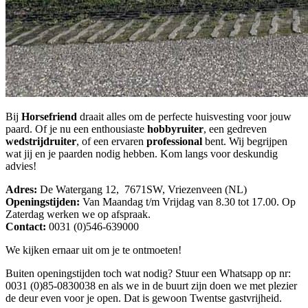
Bij
Horsefriend
draait alles om de perfecte huisvesting voor jouw
paard. Of je nu een enthousiaste
hobbyruiter
, een gedreven
wedstrijdruiter
, of een ervaren
professional
bent. Wij begrijpen
wat jij en je paarden nodig hebben. Kom langs voor deskundig
advies!
Adres:
De Watergang 12, 7671SW, Vriezenveen (NL)
Openingstijden:
Van Maandag t/m Vrijdag van 8.30 tot 17.00. Op
Zaterdag werken we op afspraak.
Contact:
0031 (0)546-639000
We kijken ernaar uit om je te ontmoeten!
Buiten openingstijden toch wat nodig? Stuur een Whatsapp op nr:
0031 (0)85-0830038 en als we in de buurt zijn doen we met plezier
de deur even voor je open. Dat is gewoon Twentse gastvrijheid.