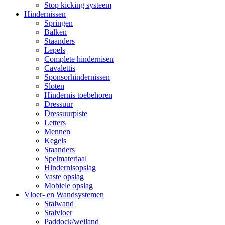
Stop kicking systeem
Hindernissen
Springen
Balken
Staanders
Lepels
Complete hindernisen
Cavalettis
Sponsorhindernissen
Sloten
Hindernis toebehoren
Dressuur
Dressuurpiste
Letters
Mennen
Kegels
Staanders
Spelmateriaal
Hindernisopslag
Vaste opslag
Mobiele opslag
Vloer- en Wandsystemen
Stalwand
Stalvloer
Paddock/weiland