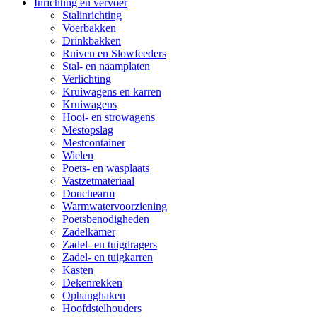
Inrichting en vervoer
Stalinrichting
Voerbakken
Drinkbakken
Ruiven en Slowfeeders
Stal- en naamplaten
Verlichting
Kruiwagens en karren
Kruiwagens
Hooi- en strowagens
Mestopslag
Mestcontainer
Wielen
Poets- en wasplaats
Vastzetmateriaal
Douchearm
Warmwatervoorziening
Poetsbenodigheden
Zadelkamer
Zadel- en tuigdragers
Zadel- en tuigkarren
Kasten
Dekenrekken
Ophanghaken
Hoofdstelhouders