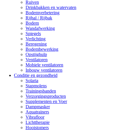
Ruiven
Drinkbakken en watervaten
Bodemverbetering
Rijhal / Rijbak
Bodem
Wandafwerking
Spiegels
Verlichting
Beregening
Bodembewerking
Opstijghulp
Ventilatoren
Mobiele ventilatoren
Inbouw ventilatoren
Conditie en gezondheid
Solaria
Stapmolens
Trainingsbanden
Verzorgingsproducten
Supplementen en Voer
Dampmasker
Aquatrainers
Vibrafloor
Lichttherapie
Hooistomers