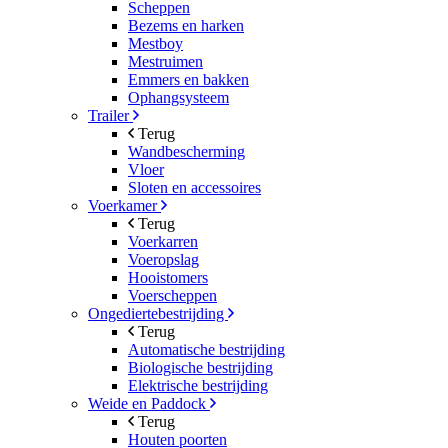
Scheppen
Bezems en harken
Mestboy
Mestruimen
Emmers en bakken
Ophangsysteem
Trailer
Terug
Wandbescherming
Vloer
Sloten en accessoires
Voerkamer
Terug
Voerkarren
Voeropslag
Hooistomers
Voerscheppen
Ongediertebestrijding
Terug
Automatische bestrijding
Biologische bestrijding
Elektrische bestrijding
Weide en Paddock
Terug
Houten poorten