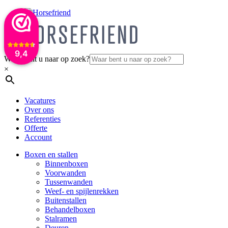
9,4
Waar bent u naar op zoek?
×
Vacatures
Over ons
Referenties
Offerte
Account
Boxen en stallen
Binnenboxen
Voorwanden
Tussenwanden
Weef- en spijlenrekken
Buitenstallen
Behandelboxen
Stalramen
Deuren