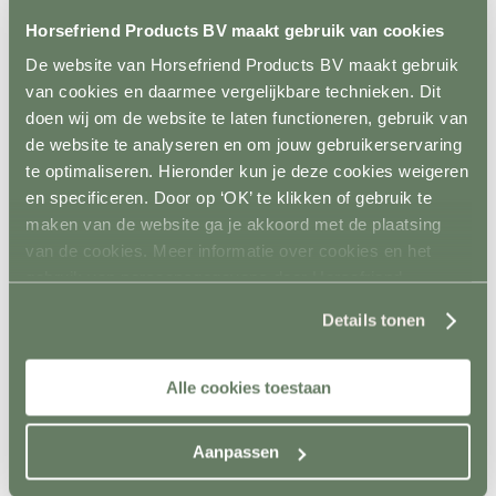
Aquatrainers
Horsefriend Products BV maakt gebruik van cookies
Vibrafloor
Lichttherapie
De website van Horsefriend Products BV maakt gebruik
Hooistomers
van cookies en daarmee vergelijkbare technieken. Dit
Stop kicking systeem
Hindernissen
doen wij om de website te laten functioneren, gebruik van
Terug
de website te analyseren en om jouw gebruikerservaring
Springen
te optimaliseren. Hieronder kun je deze cookies weigeren
Terug
Balken
en specificeren. Door op ‘OK’ te klikken of gebruik te
Staanders
maken van de website ga je akkoord met de plaatsing
Lepels
van de cookies. Meer informatie over cookies en het
Complete hindernisen
Cavalettis
gebruik van persoonsgegevens door Horsefriend
Sponsorhindernissen
Products BV vind je
hier
.
Sloten
Details tonen
Hindernis toebehoren
Dressuur
Terug
Alle cookies toestaan
Dressuurpiste
Letters
Mennen
Terug
Aanpassen
Kegels
Staanders