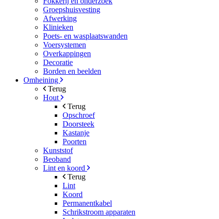
Fokkerij en onderzoek
Groepshuisvesting
Afwerking
Klinieken
Poets- en wasplaatswanden
Voersystemen
Overkappingen
Decoratie
Borden en beelden
Omheining
Terug
Hout
Terug
Opschroef
Doorsteek
Kastanje
Poorten
Kunststof
Beoband
Lint en koord
Terug
Lint
Koord
Permanentkabel
Schrikstroom apparaten