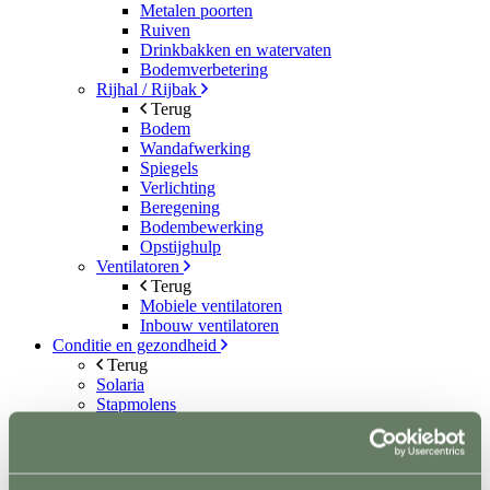
Metalen poorten
Ruiven
Drinkbakken en watervaten
Bodemverbetering
Rijhal / Rijbak
Terug
Bodem
Wandafwerking
Spiegels
Verlichting
Beregening
Bodembewerking
Opstijghulp
Ventilatoren
Terug
Mobiele ventilatoren
Inbouw ventilatoren
Conditie en gezondheid
Terug
Solaria
Stapmolens
Trainingsbanden
Verzorgingsproducten
Supplementen en Voer
Dampmasker