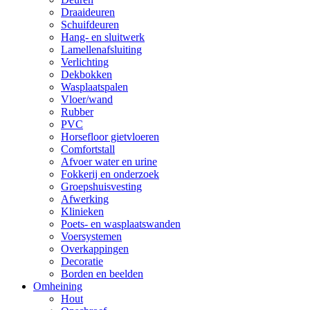
Draaideuren
Schuifdeuren
Hang- en sluitwerk
Lamellenafsluiting
Verlichting
Dekbokken
Wasplaatspalen
Vloer/wand
Rubber
PVC
Horsefloor gietvloeren
Comfortstall
Afvoer water en urine
Fokkerij en onderzoek
Groepshuisvesting
Afwerking
Klinieken
Poets- en wasplaatswanden
Voersystemen
Overkappingen
Decoratie
Borden en beelden
Omheining
Hout