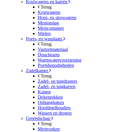
Kruiwagens en karren
Terug
Kruiwagens
Hooi- en strowagens
Mestopslag
Mestcontainer
Wielen
Poets- en wasplaats
Terug
Vastzetmateriaal
Douchearm
Warmwatervoorziening
Poetsbenodigheden
Zadelkamer
Terug
Zadel- en tuigdragers
Zadel- en tuigkarren
Kasten
Dekenrekken
Ophanghaken
Hoofdstelhouders
Wassen en drogen
Gereedschap
Terug
Mestvorken