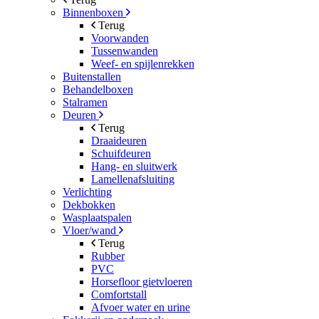
Binnenboxen
Terug
Voorwanden
Tussenwanden
Weef- en spijlenrekken
Buitenstallen
Behandelboxen
Stalramen
Deuren
Terug
Draaideuren
Schuifdeuren
Hang- en sluitwerk
Lamellenafsluiting
Verlichting
Dekbokken
Wasplaatspalen
Vloer/wand
Terug
Rubber
PVC
Horsefloor gietvloeren
Comfortstall
Afvoer water en urine