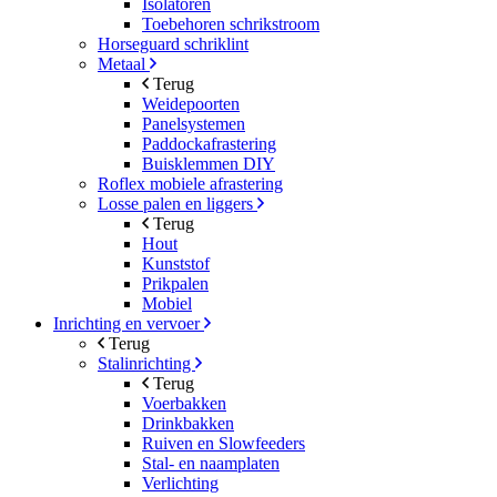
Isolatoren
Toebehoren schrikstroom
Horseguard schriklint
Metaal
Terug
Weidepoorten
Panelsystemen
Paddockafrastering
Buisklemmen DIY
Roflex mobiele afrastering
Losse palen en liggers
Terug
Hout
Kunststof
Prikpalen
Mobiel
Inrichting en vervoer
Terug
Stalinrichting
Terug
Voerbakken
Drinkbakken
Ruiven en Slowfeeders
Stal- en naamplaten
Verlichting