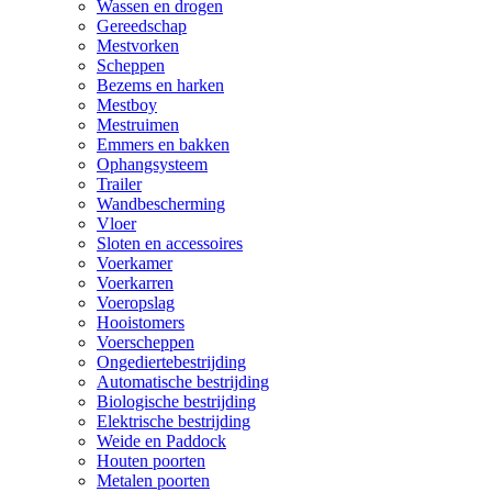
Wassen en drogen
Gereedschap
Mestvorken
Scheppen
Bezems en harken
Mestboy
Mestruimen
Emmers en bakken
Ophangsysteem
Trailer
Wandbescherming
Vloer
Sloten en accessoires
Voerkamer
Voerkarren
Voeropslag
Hooistomers
Voerscheppen
Ongediertebestrijding
Automatische bestrijding
Biologische bestrijding
Elektrische bestrijding
Weide en Paddock
Houten poorten
Metalen poorten