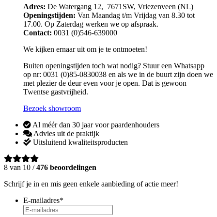
Adres:
De Watergang 12, 7671SW, Vriezenveen (NL)
Openingstijden:
Van Maandag t/m Vrijdag van 8.30 tot
17.00. Op Zaterdag werken we op afspraak.
Contact:
0031 (0)546-639000
We kijken ernaar uit om je te ontmoeten!
Buiten openingstijden toch wat nodig? Stuur een Whatsapp
op nr: 0031 (0)85-0830038 en als we in de buurt zijn doen we
met plezier de deur even voor je open. Dat is gewoon
Twentse gastvrijheid.
Bezoek showroom
Al méér dan 30 jaar voor paardenhouders
Advies uit de praktijk
Uitsluitend kwaliteitsproducten
8 van 10 /
476 beoordelingen
Schrijf je in en mis geen enkele aanbieding of actie meer!
E-mailadres
*