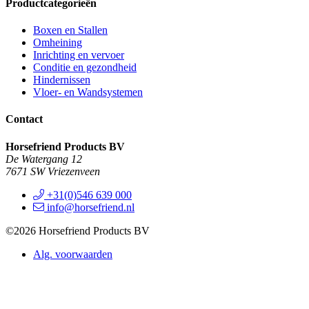
Productcategorieën
Boxen en Stallen
Omheining
Inrichting en vervoer
Conditie en gezondheid
Hindernissen
Vloer- en Wandsystemen
Contact
Horsefriend Products BV
De Watergang 12
7671 SW Vriezenveen
+31(0)546 639 000
info@horsefriend.nl
©2026 Horsefriend Products BV
Alg. voorwaarden
Privacy statement
In onze webshop wordt veilig betaald