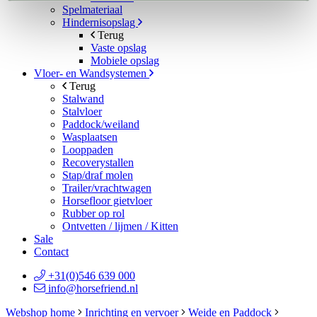
Spelmateriaal
Hindernisopslag
Terug
Vaste opslag
Mobiele opslag
Vloer- en Wandsystemen
Terug
Stalwand
Stalvloer
Paddock/weiland
Wasplaatsen
Looppaden
Recoverystallen
Stap/draf molen
Trailer/vrachtwagen
Horsefloor gietvloer
Rubber op rol
Ontvetten / lijmen / Kitten
Sale
Contact
+31(0)546 639 000
info@horsefriend.nl
Webshop home
Inrichting en vervoer
Weide en Paddock