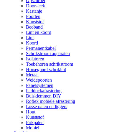
Opschroef
Doorsteek
Kastanje
Poorten
Kunststof
Beoband
Lint en koord
Lint
Koord
Permanentkabel
Schrikstroom apparaten
Isolatoren
Toebehoren schrikstroom
Horseguard schriklint
Metaal
Weidepoorten
Panelsystemen
Paddockafrastering
Buisklemmen DIY
Roflex mobiele afrastering
Losse palen en liggers
Hout
Kunststof
Prikpalen
Mobiel