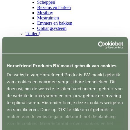
Scheppen
Bezems en harken
Mestboy
Mestruimen
Emmers en bakken
Ophangsysteem
Trailer
Terug
Wandbescherming
Vloer
Sloten en accessoires
Voerkamer
Terug
Horsefriend Products BV maakt gebruik van cookies
Voerkarren
De website van Horsefriend Products BV maakt gebruik
Voeropslag
Hooistomers
van cookies en daarmee vergelijkbare technieken. Dit
Voerscheppen
doen wij om de website te laten functioneren, gebruik van
Ongediertebestrijding
de website te analyseren en om jouw gebruikerservaring
Terug
Automatische bestrijding
te optimaliseren. Hieronder kun je deze cookies weigeren
Biologische bestrijding
en specificeren. Door op ‘OK’ te klikken of gebruik te
Elektrische bestrijding
maken van de website ga je akkoord met de plaatsing
Weide en Paddock
Terug
van de cookies. Meer informatie over cookies en het
Houten poorten