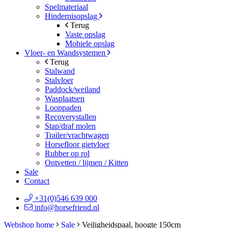
Spelmateriaal
Hindernisopslag
Terug
Vaste opslag
Mobiele opslag
Vloer- en Wandsystemen
Terug
Stalwand
Stalvloer
Paddock/weiland
Wasplaatsen
Looppaden
Recoverystallen
Stap/draf molen
Trailer/vrachtwagen
Horsefloor gietvloer
Rubber op rol
Ontvetten / lijmen / Kitten
Sale
Contact
+31(0)546 639 000
info@horsefriend.nl
Webshop home
Sale
Veiligheidspaal, hoogte 150cm