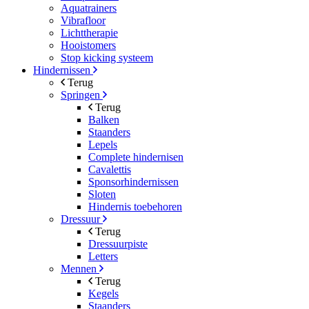
Aquatrainers
Vibrafloor
Lichttherapie
Hooistomers
Stop kicking systeem
Hindernissen
Terug
Springen
Terug
Balken
Staanders
Lepels
Complete hindernisen
Cavalettis
Sponsorhindernissen
Sloten
Hindernis toebehoren
Dressuur
Terug
Dressuurpiste
Letters
Mennen
Terug
Kegels
Staanders