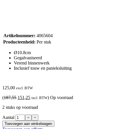
Artikelnummer:
4065604
Producteenheid:
Per stuk
Ø10.8cm
Gegalvaniseerd
Verend binnenwerk
Inclusief touw en panieksluiting
125,00
excl. BTW
Oorspronkelijke
Huidige
(
187,55
151,25
)
Op voorraad
incl. BTW
prijs
prijs
2 stuks op voorraad
was:
is:
187,55.
151,25.
Aantal
Toevoegen aan winkelwagen