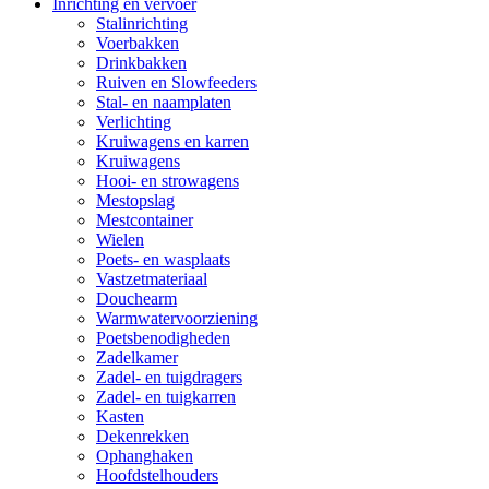
Inrichting en vervoer
Stalinrichting
Voerbakken
Drinkbakken
Ruiven en Slowfeeders
Stal- en naamplaten
Verlichting
Kruiwagens en karren
Kruiwagens
Hooi- en strowagens
Mestopslag
Mestcontainer
Wielen
Poets- en wasplaats
Vastzetmateriaal
Douchearm
Warmwatervoorziening
Poetsbenodigheden
Zadelkamer
Zadel- en tuigdragers
Zadel- en tuigkarren
Kasten
Dekenrekken
Ophanghaken
Hoofdstelhouders