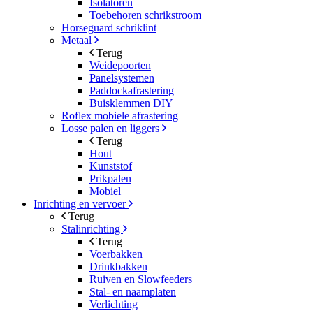
Isolatoren
Toebehoren schrikstroom
Horseguard schriklint
Metaal
Terug
Weidepoorten
Panelsystemen
Paddockafrastering
Buisklemmen DIY
Roflex mobiele afrastering
Losse palen en liggers
Terug
Hout
Kunststof
Prikpalen
Mobiel
Inrichting en vervoer
Terug
Stalinrichting
Terug
Voerbakken
Drinkbakken
Ruiven en Slowfeeders
Stal- en naamplaten
Verlichting