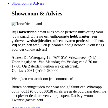
Showroom & Advies
Showroom & Advies
Bij
Horsefriend
draait alles om de perfecte huisvesting voor
jouw paard. Of je nu een enthousiaste
hobbyruiter
, een
gedreven
wedstrijdruiter
, of een ervaren
professional
bent.
Wij begrijpen wat jij en je paarden nodig hebben. Kom langs
voor deskundig advies!
Adres:
De Watergang 12, 7671SW, Vriezenveen (NL)
Openingstijden:
Van Maandag t/m Vrijdag van 8.30 tot
17.00. Op Zaterdag werken we op afspraak.
Contact:
0031 (0)546-639000
We kijken ernaar uit om je te ontmoeten!
Buiten openingstijden toch wat nodig? Stuur een Whatsapp
op nr: 0031 (0)85-0830038 en als we in de buurt zijn doen we
met plezier de deur even voor je open. Dat is gewoon
Twentse gastvrijheid.