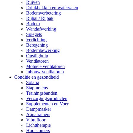
Ruiven
Drinkbakken en watervaten
Bodemverbetering
Rijhal / Rijbak
Bodem
Wandafwerking
Spiegels
Verlichting
Beregening
Bodembewerking
Opstijghulp
Ventilatoren
Mobiele ventilatoren
Inbouw ventilatoren
Conditie en gezondheid
Solaria
Stapmolens
Trainingsbanden
Verzorgingsproducten
Supplementen en Voer
Dampmasker
Aquatrainers
Vibrafloor
Lichttherapie
Hooistomers