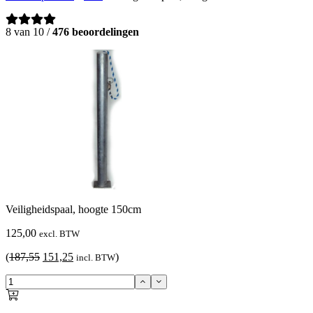
8 van 10 /
476 beoordelingen
Veiligheidspaal, hoogte 150cm
125,00
excl. BTW
Oorspronkelijke
Huidige
(
187,55
151,25
)
incl. BTW
prijs
prijs
was:
is:
187,55.
151,25.