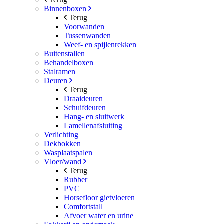
Binnenboxen
Terug
Voorwanden
Tussenwanden
Weef- en spijlenrekken
Buitenstallen
Behandelboxen
Stalramen
Deuren
Terug
Draaideuren
Schuifdeuren
Hang- en sluitwerk
Lamellenafsluiting
Verlichting
Dekbokken
Wasplaatspalen
Vloer/wand
Terug
Rubber
PVC
Horsefloor gietvloeren
Comfortstall
Afvoer water en urine