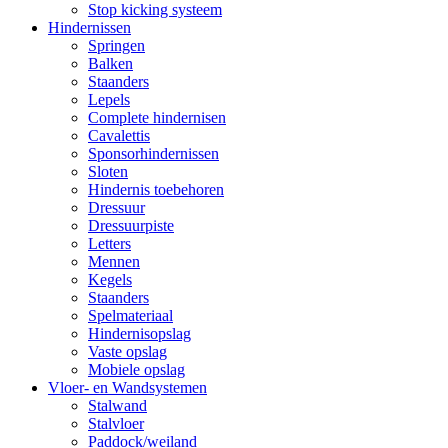
Stop kicking systeem
Hindernissen
Springen
Balken
Staanders
Lepels
Complete hindernisen
Cavalettis
Sponsorhindernissen
Sloten
Hindernis toebehoren
Dressuur
Dressuurpiste
Letters
Mennen
Kegels
Staanders
Spelmateriaal
Hindernisopslag
Vaste opslag
Mobiele opslag
Vloer- en Wandsystemen
Stalwand
Stalvloer
Paddock/weiland