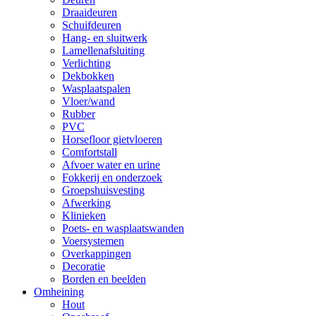
Draaideuren
Schuifdeuren
Hang- en sluitwerk
Lamellenafsluiting
Verlichting
Dekbokken
Wasplaatspalen
Vloer/wand
Rubber
PVC
Horsefloor gietvloeren
Comfortstall
Afvoer water en urine
Fokkerij en onderzoek
Groepshuisvesting
Afwerking
Klinieken
Poets- en wasplaatswanden
Voersystemen
Overkappingen
Decoratie
Borden en beelden
Omheining
Hout