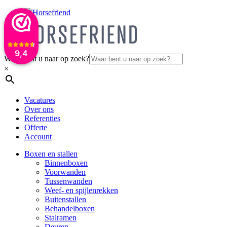
9,4
Waar bent u naar op zoek?
×
Vacatures
Over ons
Referenties
Offerte
Account
Boxen en stallen
Binnenboxen
Voorwanden
Tussenwanden
Weef- en spijlenrekken
Buitenstallen
Behandelboxen
Stalramen
Deuren