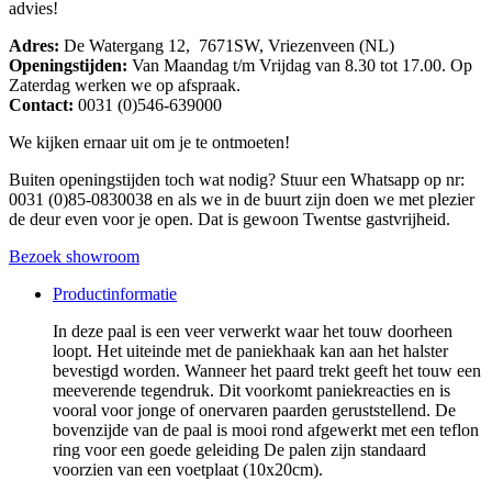
advies!
Adres:
De Watergang 12, 7671SW, Vriezenveen (NL)
Openingstijden:
Van Maandag t/m Vrijdag van 8.30 tot 17.00. Op
Zaterdag werken we op afspraak.
Contact:
0031 (0)546-639000
We kijken ernaar uit om je te ontmoeten!
Buiten openingstijden toch wat nodig? Stuur een Whatsapp op nr:
0031 (0)85-0830038 en als we in de buurt zijn doen we met plezier
de deur even voor je open. Dat is gewoon Twentse gastvrijheid.
Bezoek showroom
Productinformatie
In deze paal is een veer verwerkt waar het touw doorheen
loopt. Het uiteinde met de paniekhaak kan aan het halster
bevestigd worden. Wanneer het paard trekt geeft het touw een
meeverende tegendruk. Dit voorkomt paniekreacties en is
vooral voor jonge of onervaren paarden geruststellend. De
bovenzijde van de paal is mooi rond afgewerkt met een teflon
ring voor een goede geleiding De palen zijn standaard
voorzien van een voetplaat (10x20cm).