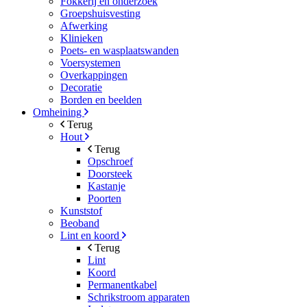
Fokkerij en onderzoek
Groepshuisvesting
Afwerking
Klinieken
Poets- en wasplaatswanden
Voersystemen
Overkappingen
Decoratie
Borden en beelden
Omheining
Terug
Hout
Terug
Opschroef
Doorsteek
Kastanje
Poorten
Kunststof
Beoband
Lint en koord
Terug
Lint
Koord
Permanentkabel
Schrikstroom apparaten