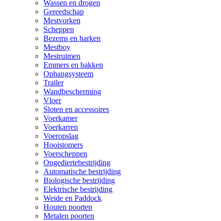
Wassen en drogen
Gereedschap
Mestvorken
Scheppen
Bezems en harken
Mestboy
Mestruimen
Emmers en bakken
Ophangsysteem
Trailer
Wandbescherming
Vloer
Sloten en accessoires
Voerkamer
Voerkarren
Voeropslag
Hooistomers
Voerscheppen
Ongediertebestrijding
Automatische bestrijding
Biologische bestrijding
Elektrische bestrijding
Weide en Paddock
Houten poorten
Metalen poorten