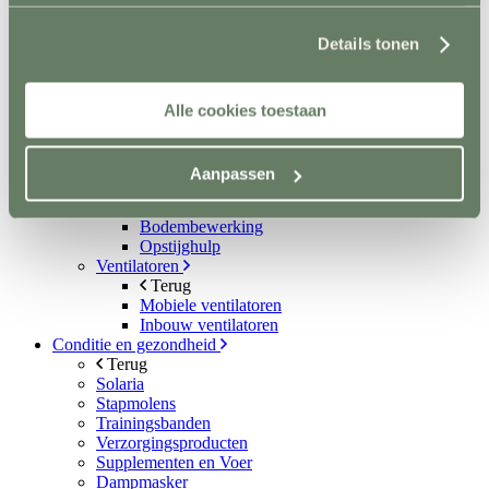
gebruik van persoonsgegevens door Horsefriend
Metalen poorten
Products BV vind je
hier
.
Ruiven
Details tonen
Drinkbakken en watervaten
Bodemverbetering
Rijhal / Rijbak
Terug
Alle cookies toestaan
Bodem
Wandafwerking
Spiegels
Aanpassen
Verlichting
Beregening
Bodembewerking
Opstijghulp
Ventilatoren
Terug
Mobiele ventilatoren
Inbouw ventilatoren
Conditie en gezondheid
Terug
Solaria
Stapmolens
Trainingsbanden
Verzorgingsproducten
Supplementen en Voer
Dampmasker