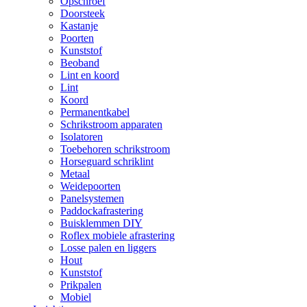
Opschroef
Doorsteek
Kastanje
Poorten
Kunststof
Beoband
Lint en koord
Lint
Koord
Permanentkabel
Schrikstroom apparaten
Isolatoren
Toebehoren schrikstroom
Horseguard schriklint
Metaal
Weidepoorten
Panelsystemen
Paddockafrastering
Buisklemmen DIY
Roflex mobiele afrastering
Losse palen en liggers
Hout
Kunststof
Prikpalen
Mobiel