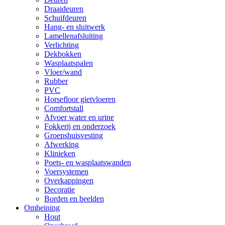
Draaideuren
Schuifdeuren
Hang- en sluitwerk
Lamellenafsluiting
Verlichting
Dekbokken
Wasplaatspalen
Vloer/wand
Rubber
PVC
Horsefloor gietvloeren
Comfortstall
Afvoer water en urine
Fokkerij en onderzoek
Groepshuisvesting
Afwerking
Klinieken
Poets- en wasplaatswanden
Voersystemen
Overkappingen
Decoratie
Borden en beelden
Omheining
Hout