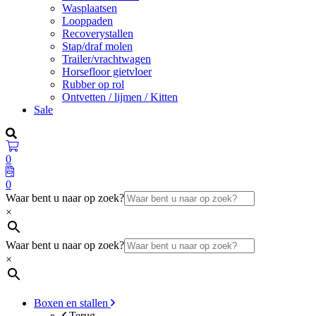
Wasplaatsen
Looppaden
Recoverystallen
Stap/draf molen
Trailer/vrachtwagen
Horsefloor gietvloer
Rubber op rol
Ontvetten / lijmen / Kitten
Sale
0
0
Waar bent u naar op zoek?
×
Waar bent u naar op zoek?
×
Boxen en stallen
Terug