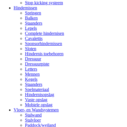
Stop kicking systeem
Hindernissen
Springen
Balken
Staanders
Lepels
Complete hindernisen
Cavalettis
Sponsorhindernissen
Sloten
Hindernis toebehoren
Dressuur
Dressuurpiste
Letters
Mennen
Kegels
Staanders
Spelmateriaal
Hindernisopslag
Vaste opslag
Mobiele opslag
Vloer- en Wandsystemen
Stalwand
Stalvloer
Paddock/weiland