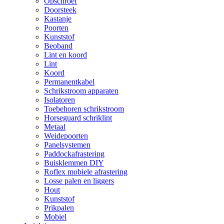
Opschroef
Doorsteek
Kastanje
Poorten
Kunststof
Beoband
Lint en koord
Lint
Koord
Permanentkabel
Schrikstroom apparaten
Isolatoren
Toebehoren schrikstroom
Horseguard schriklint
Metaal
Weidepoorten
Panelsystemen
Paddockafrastering
Buisklemmen DIY
Roflex mobiele afrastering
Losse palen en liggers
Hout
Kunststof
Prikpalen
Mobiel