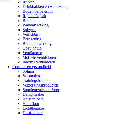
Ruiven
Drinkbakken en watervaten
Bodemverbetering
Rijhal / Rijbak
Bodem
Wandafwerking
Spiegels
Verlichting
Beregening
Bodembewerking
Opstijghulp
Ventilatoren
Mobiele ventilatoren
Inbouw ventilatoren
Conditie en gezondheid
Solaria
Stapmolens
Trainingsbanden
Verzorgingsproducten
Supplementen en Voer
Dampmasker
Aquatrainers
Vibrafloor
Lichttherapie
Hooistomers