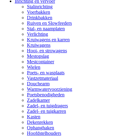
Inrichting en vervoer
Stalinrichting
Voerbakken
Drinkbakken
Ruiven en Slowfeeders
Stal- en naamplaten
Verlichting
Kruiwagens en karren
Kruiwagens
Hooi- en strowagens
Mestopslag
Mestcontainer
Wielen
Poets- en wasplaats
Vastzetmateriaal
Douchearm
Warmwatervoorziening
Poetsbenodigheden
Zadelkamer
Zadel- en tuigdragers
Zadel- en tuigkarren
Kasten
Dekenrekken
Ophanghaken
Hoofdstelhouders