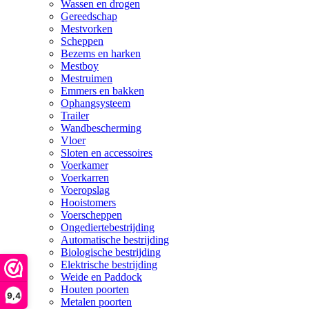
Wassen en drogen
Gereedschap
Mestvorken
Scheppen
Bezems en harken
Mestboy
Mestruimen
Emmers en bakken
Ophangsysteem
Trailer
Wandbescherming
Vloer
Sloten en accessoires
Voerkamer
Voerkarren
Voeropslag
Hooistomers
Voerscheppen
Ongediertebestrijding
Automatische bestrijding
Biologische bestrijding
Elektrische bestrijding
Weide en Paddock
Houten poorten
9,4
Metalen poorten