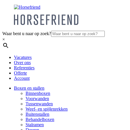
Waar bent u naar op zoek?
×
Vacatures
Over ons
Referenties
Offerte
Account
Boxen en stallen
Binnenboxen
Voorwanden
Tussenwanden
Weef- en spijlenrekken
Buitenstallen
Behandelboxen
Stalramen
Deuren