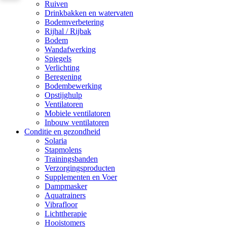
Ruiven
Drinkbakken en watervaten
Bodemverbetering
Rijhal / Rijbak
Bodem
Wandafwerking
Spiegels
Verlichting
Beregening
Bodembewerking
Opstijghulp
Ventilatoren
Mobiele ventilatoren
Inbouw ventilatoren
Conditie en gezondheid
Solaria
Stapmolens
Trainingsbanden
Verzorgingsproducten
Supplementen en Voer
Dampmasker
Aquatrainers
Vibrafloor
Lichttherapie
Hooistomers