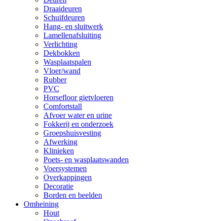
Draaideuren
Schuifdeuren
Hang- en sluitwerk
Lamellenafsluiting
Verlichting
Dekbokken
Wasplaatspalen
Vloer/wand
Rubber
PVC
Horsefloor gietvloeren
Comfortstall
Afvoer water en urine
Fokkerij en onderzoek
Groepshuisvesting
Afwerking
Klinieken
Poets- en wasplaatswanden
Voersystemen
Overkappingen
Decoratie
Borden en beelden
Omheining
Hout