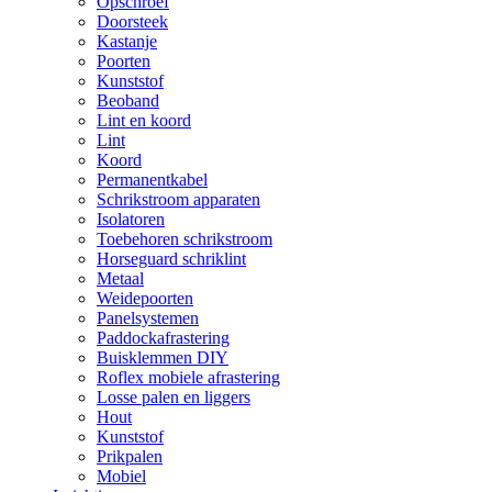
Opschroef
Doorsteek
Kastanje
Poorten
Kunststof
Beoband
Lint en koord
Lint
Koord
Permanentkabel
Schrikstroom apparaten
Isolatoren
Toebehoren schrikstroom
Horseguard schriklint
Metaal
Weidepoorten
Panelsystemen
Paddockafrastering
Buisklemmen DIY
Roflex mobiele afrastering
Losse palen en liggers
Hout
Kunststof
Prikpalen
Mobiel