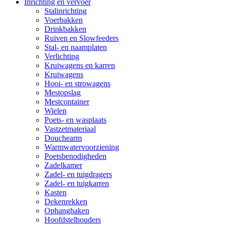
Inrichting en vervoer
Stalinrichting
Voerbakken
Drinkbakken
Ruiven en Slowfeeders
Stal- en naamplaten
Verlichting
Kruiwagens en karren
Kruiwagens
Hooi- en strowagens
Mestopslag
Mestcontainer
Wielen
Poets- en wasplaats
Vastzetmateriaal
Douchearm
Warmwatervoorziening
Poetsbenodigheden
Zadelkamer
Zadel- en tuigdragers
Zadel- en tuigkarren
Kasten
Dekenrekken
Ophanghaken
Hoofdstelhouders