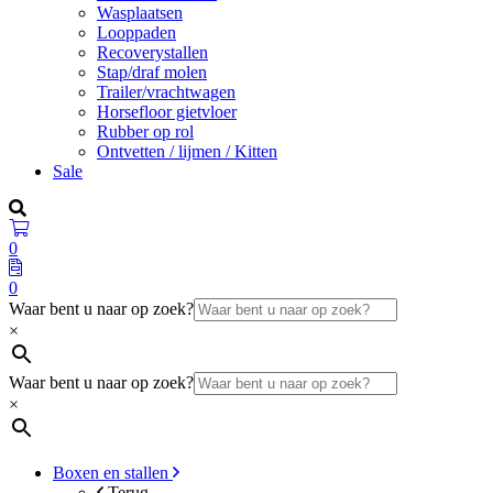
Wasplaatsen
Looppaden
Recoverystallen
Stap/draf molen
Trailer/vrachtwagen
Horsefloor gietvloer
Rubber op rol
Ontvetten / lijmen / Kitten
Sale
0
0
Waar bent u naar op zoek?
×
Waar bent u naar op zoek?
×
Boxen en stallen
Terug