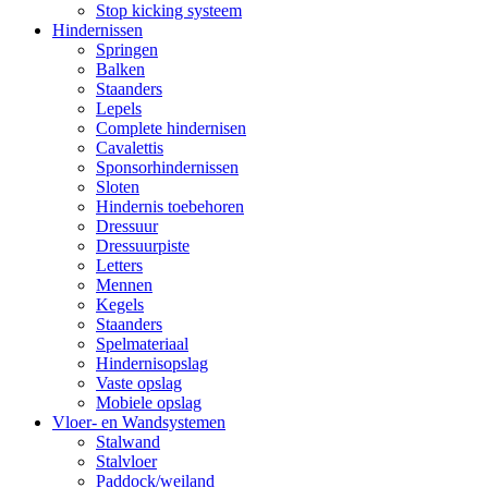
Stop kicking systeem
Hindernissen
Springen
Balken
Staanders
Lepels
Complete hindernisen
Cavalettis
Sponsorhindernissen
Sloten
Hindernis toebehoren
Dressuur
Dressuurpiste
Letters
Mennen
Kegels
Staanders
Spelmateriaal
Hindernisopslag
Vaste opslag
Mobiele opslag
Vloer- en Wandsystemen
Stalwand
Stalvloer
Paddock/weiland