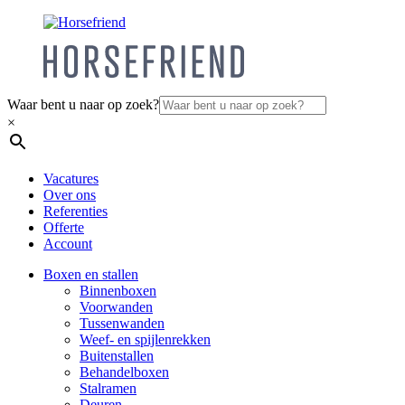
Waar bent u naar op zoek?
×
Vacatures
Over ons
Referenties
Offerte
Account
Boxen en stallen
Binnenboxen
Voorwanden
Tussenwanden
Weef- en spijlenrekken
Buitenstallen
Behandelboxen
Stalramen
Deuren