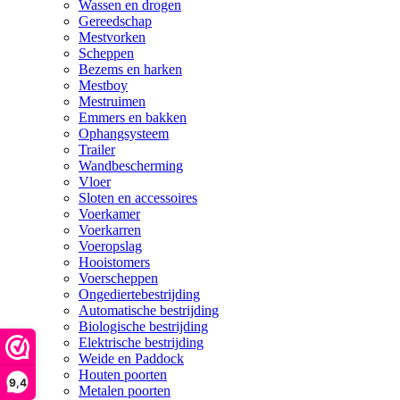
Wassen en drogen
Gereedschap
Mestvorken
Scheppen
Bezems en harken
Mestboy
Mestruimen
Emmers en bakken
Ophangsysteem
Trailer
Wandbescherming
Vloer
Sloten en accessoires
Voerkamer
Voerkarren
Voeropslag
Hooistomers
Voerscheppen
Ongediertebestrijding
Automatische bestrijding
Biologische bestrijding
Elektrische bestrijding
Weide en Paddock
Houten poorten
9,4
Metalen poorten