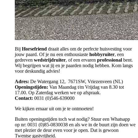
Bij
Horsefriend
draait alles om de perfecte huisvesting voor
jouw paard. Of je nu een enthousiaste
hobbyruiter
, een
gedreven
wedstrijdruiter
, of een ervaren
professional
bent.
Wij begrijpen wat jij en je paarden nodig hebben. Kom langs
voor deskundig advies!
Adres:
De Watergang 12, 7671SW, Vriezenveen (NL)
Openingstijden:
Van Maandag t/m Vrijdag van 8.30 tot
17.00. Op Zaterdag werken we op afspraak.
Contact:
0031 (0)546-639000
We kijken ernaar uit om je te ontmoeten!
Buiten openingstijden toch wat nodig? Stuur een Whatsapp
op nr: 0031 (0)85-0830038 en als we in de buurt zijn doen we
met plezier de deur even voor je open. Dat is gewoon
Twentse gastvrijheid.