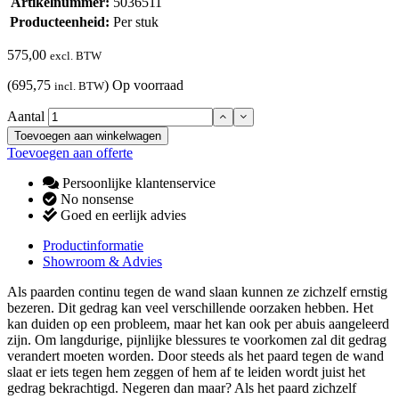
Artikelnummer:
5036511
Producteenheid:
Per stuk
575,00
excl. BTW
(695,75
)
Op voorraad
incl. BTW
Aantal
Toevoegen aan winkelwagen
Toevoegen aan offerte
Persoonlijke klantenservice
No nonsense
Goed en eerlijk advies
Productinformatie
Showroom & Advies
Als paarden continu tegen de wand slaan kunnen ze zichzelf ernstig
bezeren. Dit gedrag kan veel verschillende oorzaken hebben. Het
kan duiden op een probleem, maar het kan ook per abuis aangeleerd
zijn. Om langdurige, pijnlijke blessures te voorkomen zal dit gedrag
verandert moeten worden. Door steeds als het paard tegen de wand
slaat er iets tegen hem zeggen of hem af te leiden wordt juist het
gedrag bekrachtigd. Negeren dan maar? Als het paard zichzelf