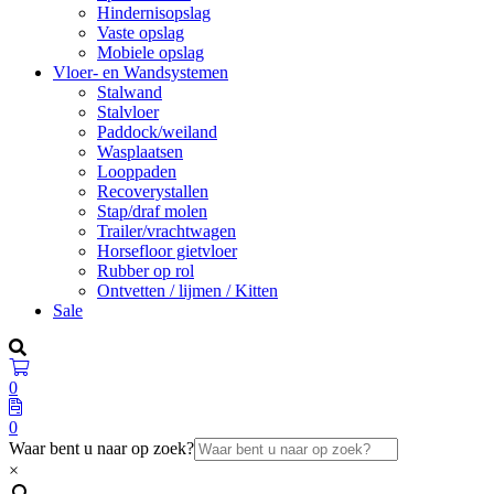
Hindernisopslag
Vaste opslag
Mobiele opslag
Vloer- en Wandsystemen
Stalwand
Stalvloer
Paddock/weiland
Wasplaatsen
Looppaden
Recoverystallen
Stap/draf molen
Trailer/vrachtwagen
Horsefloor gietvloer
Rubber op rol
Ontvetten / lijmen / Kitten
Sale
0
0
Waar bent u naar op zoek?
×