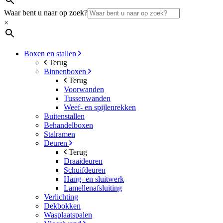
Waar bent u naar op zoek?
×
Boxen en stallen
Terug
Binnenboxen
Terug
Voorwanden
Tussenwanden
Weef- en spijlenrekken
Buitenstallen
Behandelboxen
Stalramen
Deuren
Terug
Draaideuren
Schuifdeuren
Hang- en sluitwerk
Lamellenafsluiting
Verlichting
Dekbokken
Wasplaatspalen