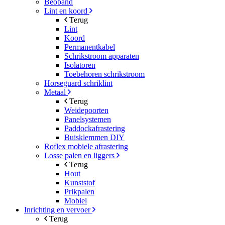
Beoband
Lint en koord
Terug
Lint
Koord
Permanentkabel
Schrikstroom apparaten
Isolatoren
Toebehoren schrikstroom
Horseguard schriklint
Metaal
Terug
Weidepoorten
Panelsystemen
Paddockafrastering
Buisklemmen DIY
Roflex mobiele afrastering
Losse palen en liggers
Terug
Hout
Kunststof
Prikpalen
Mobiel
Inrichting en vervoer
Terug