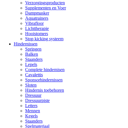
Verzorgingsproducten
Supplementen en Voer
Dampmasker
Aquatrainers
Vibrafloor
Lichttherapie
Hooistomers
Stop kicking systeem
Hindernissen
Springen
Balken
Staanders
Lepels
Complete hindernisen
Cavalettis
Sponsorhindernissen
Sloten
Hindernis toebehoren
Dressuur
Dressuurpiste
Letters
Mennen
Kegels
Staanders
Spelmateriaal