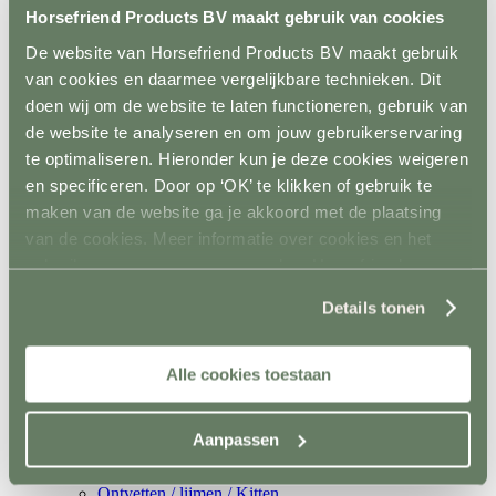
Terug
Horsefriend Products BV maakt gebruik van cookies
Dressuurpiste
De website van Horsefriend Products BV maakt gebruik
Letters
Mennen
van cookies en daarmee vergelijkbare technieken. Dit
Terug
doen wij om de website te laten functioneren, gebruik van
Kegels
de website te analyseren en om jouw gebruikerservaring
Staanders
Spelmateriaal
te optimaliseren. Hieronder kun je deze cookies weigeren
Hindernisopslag
en specificeren. Door op ‘OK’ te klikken of gebruik te
Terug
maken van de website ga je akkoord met de plaatsing
Vaste opslag
Mobiele opslag
van de cookies. Meer informatie over cookies en het
Vloer- en Wandsystemen
gebruik van persoonsgegevens door Horsefriend
Terug
Products BV vind je
hier
.
Stalwand
Details tonen
Stalvloer
Paddock/weiland
Wasplaatsen
Looppaden
Alle cookies toestaan
Recoverystallen
Stap/draf molen
Trailer/vrachtwagen
Aanpassen
Horsefloor gietvloer
Rubber op rol
Ontvetten / lijmen / Kitten