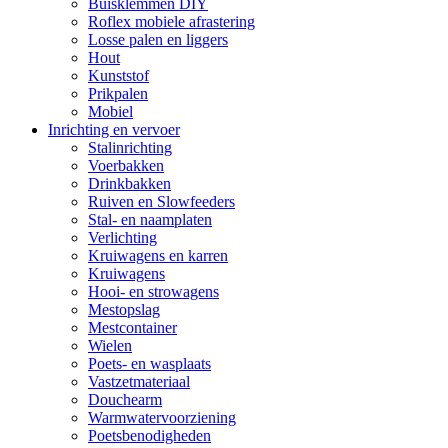
Buisklemmen DIY
Roflex mobiele afrastering
Losse palen en liggers
Hout
Kunststof
Prikpalen
Mobiel
Inrichting en vervoer
Stalinrichting
Voerbakken
Drinkbakken
Ruiven en Slowfeeders
Stal- en naamplaten
Verlichting
Kruiwagens en karren
Kruiwagens
Hooi- en strowagens
Mestopslag
Mestcontainer
Wielen
Poets- en wasplaats
Vastzetmateriaal
Douchearm
Warmwatervoorziening
Poetsbenodigheden