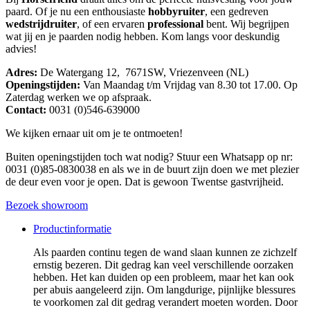
paard. Of je nu een enthousiaste
hobbyruiter
, een gedreven
wedstrijdruiter
, of een ervaren
professional
bent. Wij begrijpen
wat jij en je paarden nodig hebben. Kom langs voor deskundig
advies!
Adres:
De Watergang 12, 7671SW, Vriezenveen (NL)
Openingstijden:
Van Maandag t/m Vrijdag van 8.30 tot 17.00. Op
Zaterdag werken we op afspraak.
Contact:
0031 (0)546-639000
We kijken ernaar uit om je te ontmoeten!
Buiten openingstijden toch wat nodig? Stuur een Whatsapp op nr:
0031 (0)85-0830038 en als we in de buurt zijn doen we met plezier
de deur even voor je open. Dat is gewoon Twentse gastvrijheid.
Bezoek showroom
Productinformatie
Als paarden continu tegen de wand slaan kunnen ze zichzelf
ernstig bezeren. Dit gedrag kan veel verschillende oorzaken
hebben. Het kan duiden op een probleem, maar het kan ook
per abuis aangeleerd zijn. Om langdurige, pijnlijke blessures
te voorkomen zal dit gedrag verandert moeten worden. Door