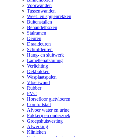
Voorwanden
Tussenwanden
Weef- en spijlenrekken
Buitenstallen
Behandelboxen
Stalramen
Deuren
Draaideuren
Schuifdeuren
Hang- en sluitwerk
Lamellenafsluiting
Verlichting
Dekbokken
Wasplaatspalen
Vloer/wand
Rubber
PVC
Horsefloor gietvloeren
Comfortstall
Afvoer water en urine
Fokkerij en onderzoek
Groepshuisvesting
Afwerking
Klinieken