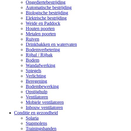
Ongediertebestrijding
Automatische bestrijding
Biologische bestrijding
Elektrische bestrijding
Weide en Paddock
Houten poorten
Metalen poorten
Ruiven
Drinkbakken en watervaten
Bodemverbetering
Rijhal / Rijbak
Bodem
Wandafwerking
Spiegels
Verlichting
Beregening
Bodembewerking
Opstijghulp
Ventilatoren
Mobiele ventilatoren
Inbouw ventilatoren
Conditie en gezondheid
Solaria
Stapmolens
Trainingsbanden