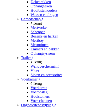
Dekenrekken
Ophanghaken
Hoofdstelhouders
Wassen en drogen
Gereedschap
Terug
Mestvorken
Scheppen
Bezems en harken
Mestboy
Mestruimen
Emmers en bakken
Ophangsysteem
Trailer
Terug
Wandbescherming
Vloer
Sloten en accessoires
Voerkamer
Terug
Voerkarren
Voeropslag
Hooistomers
Voerscheppen
Ongediertebestrijding