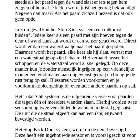
steeds als het paard tegen de wand slaat er iets tegen hem
zeggen of hem af te leiden wordt juist het gedrag bekrachtigd.
Negeren dan maar? Als het paard zichzelf bezeert is dat ook
geen optie.
In zo’n geval kan het Stop Kick systeem een uitkomst
bieden*. Iedere keer als een paard met zijn hoeven tegen de
deur of wand aanslaat wordt er een sensor geactiveerd. Direct
wordt er dan een waterstraaltje naar het paard gespoten.
Daarmee wordt het paard, elke keer als hij slaat, verrast met
een waterstraaltje op zijn lichaam. Het verband tussen het
schoppen en de waterstraal wordt al snel gelegd. Op deze
manier kun je zonder menselijk ingrijpen op een vriendelijke
manier een eind maken aan ongewenst gedrag en breng je de
rust terug op stal. Blessures worden voorkomen en je
voorkomt kopieergedrag bij eventuele andere paarden op stal.
Het Total Stall systeem is de uitgebreide versie voor paarden
die tegen één of meerdere wanden slaan. Hierbij worden twee
sensoren op twee verschillende wanden in de stal geplaatst.
De unit die de straal afgeeft kan aan een (spijlen)wand
bevestigd worden.
Het Stop Kick Door system, wordt op de deur bevestigd.
Deze heeft één ingebouwde sensor en is vooral geschikt voor