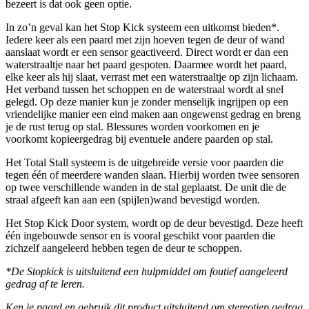
bezeert is dat ook geen optie.
In zo’n geval kan het Stop Kick systeem een uitkomst bieden*.
Iedere keer als een paard met zijn hoeven tegen de deur of wand
aanslaat wordt er een sensor geactiveerd. Direct wordt er dan een
waterstraaltje naar het paard gespoten. Daarmee wordt het paard,
elke keer als hij slaat, verrast met een waterstraaltje op zijn lichaam.
Het verband tussen het schoppen en de waterstraal wordt al snel
gelegd. Op deze manier kun je zonder menselijk ingrijpen op een
vriendelijke manier een eind maken aan ongewenst gedrag en breng
je de rust terug op stal. Blessures worden voorkomen en je
voorkomt kopieergedrag bij eventuele andere paarden op stal.
Het Total Stall systeem is de uitgebreide versie voor paarden die
tegen één of meerdere wanden slaan. Hierbij worden twee sensoren
op twee verschillende wanden in de stal geplaatst. De unit die de
straal afgeeft kan aan een (spijlen)wand bevestigd worden.
Het Stop Kick Door system, wordt op de deur bevestigd. Deze heeft
één ingebouwde sensor en is vooral geschikt voor paarden die
zichzelf aangeleerd hebben tegen de deur te schoppen.
*De Stopkick is uitsluitend een hulpmiddel om foutief aangeleerd
gedrag af te leren.
Ken je paard en gebruik dit product uitsluitend om stereotiep gedrag