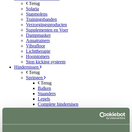
Terug
Solaria
Stapmolens
Trainingsbanden
Verzorgingsproducten
Supplementen en Voer
Dampmasker
Aquatrainers
Vibrafloor
Lichttherapie
Hooistomers
Stop kicking systeem
Hindernissen
Terug
Springen
Terug
Balken
Staanders
Lepels
Complete hindernisen
Cavalettis
Sponsorhindernissen
Sloten
Hindernis toebehoren
Dressuur