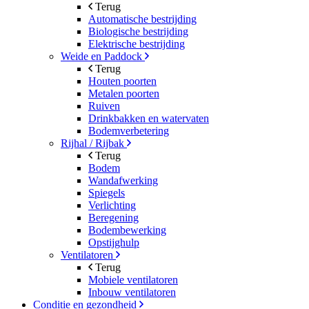
Terug
Automatische bestrijding
Biologische bestrijding
Elektrische bestrijding
Weide en Paddock
Terug
Houten poorten
Metalen poorten
Ruiven
Drinkbakken en watervaten
Bodemverbetering
Rijhal / Rijbak
Terug
Bodem
Wandafwerking
Spiegels
Verlichting
Beregening
Bodembewerking
Opstijghulp
Ventilatoren
Terug
Mobiele ventilatoren
Inbouw ventilatoren
Conditie en gezondheid