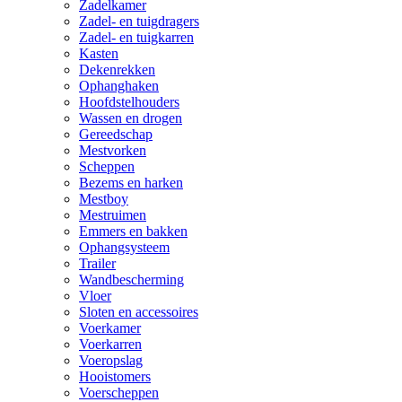
Zadelkamer
Zadel- en tuigdragers
Zadel- en tuigkarren
Kasten
Dekenrekken
Ophanghaken
Hoofdstelhouders
Wassen en drogen
Gereedschap
Mestvorken
Scheppen
Bezems en harken
Mestboy
Mestruimen
Emmers en bakken
Ophangsysteem
Trailer
Wandbescherming
Vloer
Sloten en accessoires
Voerkamer
Voerkarren
Voeropslag
Hooistomers
Voerscheppen