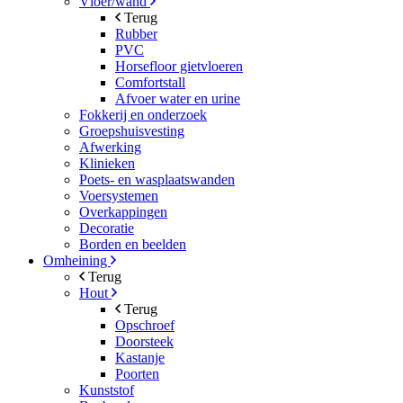
Vloer/wand
Terug
Rubber
PVC
Horsefloor gietvloeren
Comfortstall
Afvoer water en urine
Fokkerij en onderzoek
Groepshuisvesting
Afwerking
Klinieken
Poets- en wasplaatswanden
Voersystemen
Overkappingen
Decoratie
Borden en beelden
Omheining
Terug
Hout
Terug
Opschroef
Doorsteek
Kastanje
Poorten
Kunststof