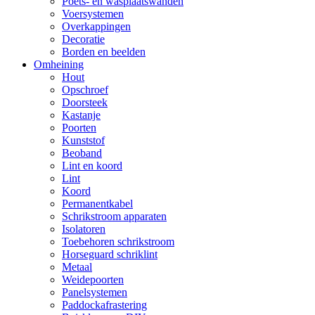
Poets- en wasplaatswanden
Voersystemen
Overkappingen
Decoratie
Borden en beelden
Omheining
Hout
Opschroef
Doorsteek
Kastanje
Poorten
Kunststof
Beoband
Lint en koord
Lint
Koord
Permanentkabel
Schrikstroom apparaten
Isolatoren
Toebehoren schrikstroom
Horseguard schriklint
Metaal
Weidepoorten
Panelsystemen
Paddockafrastering