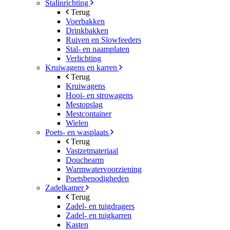
Stalinrichting
Terug
Voerbakken
Drinkbakken
Ruiven en Slowfeeders
Stal- en naamplaten
Verlichting
Kruiwagens en karren
Terug
Kruiwagens
Hooi- en strowagens
Mestopslag
Mestcontainer
Wielen
Poets- en wasplaats
Terug
Vastzetmateriaal
Douchearm
Warmwatervoorziening
Poetsbenodigheden
Zadelkamer
Terug
Zadel- en tuigdragers
Zadel- en tuigkarren
Kasten