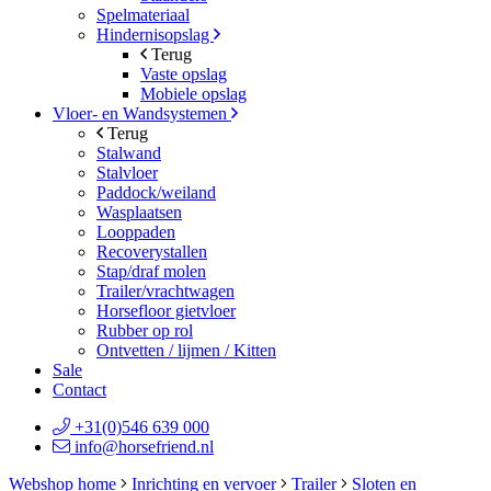
Spelmateriaal
Hindernisopslag
Terug
Vaste opslag
Mobiele opslag
Vloer- en Wandsystemen
Terug
Stalwand
Stalvloer
Paddock/weiland
Wasplaatsen
Looppaden
Recoverystallen
Stap/draf molen
Trailer/vrachtwagen
Horsefloor gietvloer
Rubber op rol
Ontvetten / lijmen / Kitten
Sale
Contact
+31(0)546 639 000
info@horsefriend.nl
Webshop home
Inrichting en vervoer
Trailer
Sloten en