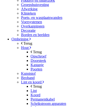
Fokkerij en onderzoek
Groepshuisvesting
Afwerking
Klinieken
Poets- en wasplaatswanden
Voersystemen
Overkappingen
Decoratie
Borden en beelden
Omheining
Terug
Hout
Terug
Opschroef
Doorsteek
Kastanje
Poorten
Kunststof
Beoband
Lint en koord
Terug
Lint
Koord
Permanentkabel
Schrikstroom apparaten