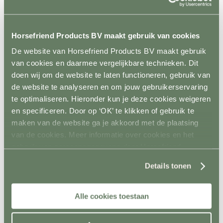
Metalen poorten
Ruiven
Drinkbakken en watervaten
Bodemverbetering
Horsefriend Products BV maakt gebruik van cookies
Rijhal / Rijbak
Terug
De website van Horsefriend Products BV maakt gebruik
Bodem
van cookies en daarmee vergelijkbare technieken. Dit
Wandafwerking
doen wij om de website te laten functioneren, gebruik van
Spiegels
Verlichting
de website te analyseren en om jouw gebruikerservaring
Beregening
te optimaliseren. Hieronder kun je deze cookies weigeren
Bodembewerking
en specificeren. Door op ‘OK’ te klikken of gebruik te
Opstijghulp
Ventilatoren
maken van de website ga je akkoord met de plaatsing
Terug
van de cookies. Meer informatie over cookies en het
Mobiele ventilatoren
gebruik van persoonsgegevens door Horsefriend
Inbouw ventilatoren
Conditie en gezondheid
Products BV vind je
hier
.
Details tonen
Terug
Solaria
Stapmolens
Trainingsbanden
Alle cookies toestaan
Verzorgingsproducten
Supplementen en Voer
Dampmasker