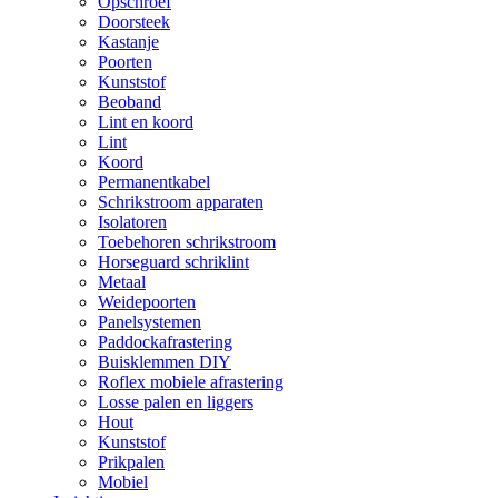
Opschroef
Doorsteek
Kastanje
Poorten
Kunststof
Beoband
Lint en koord
Lint
Koord
Permanentkabel
Schrikstroom apparaten
Isolatoren
Toebehoren schrikstroom
Horseguard schriklint
Metaal
Weidepoorten
Panelsystemen
Paddockafrastering
Buisklemmen DIY
Roflex mobiele afrastering
Losse palen en liggers
Hout
Kunststof
Prikpalen
Mobiel