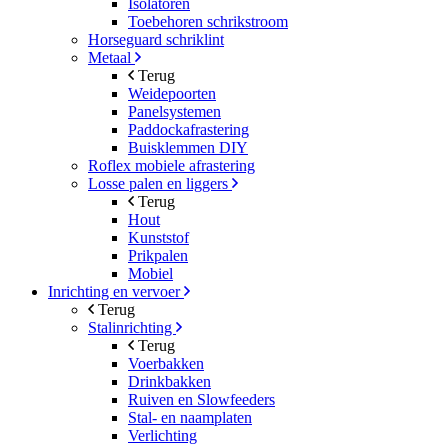
Isolatoren
Toebehoren schrikstroom
Horseguard schriklint
Metaal
Terug
Weidepoorten
Panelsystemen
Paddockafrastering
Buisklemmen DIY
Roflex mobiele afrastering
Losse palen en liggers
Terug
Hout
Kunststof
Prikpalen
Mobiel
Inrichting en vervoer
Terug
Stalinrichting
Terug
Voerbakken
Drinkbakken
Ruiven en Slowfeeders
Stal- en naamplaten
Verlichting