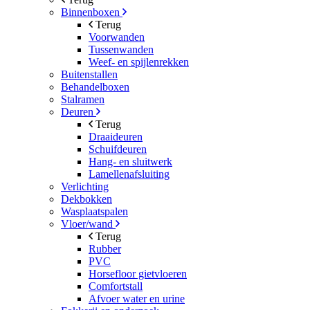
Binnenboxen
Terug
Voorwanden
Tussenwanden
Weef- en spijlenrekken
Buitenstallen
Behandelboxen
Stalramen
Deuren
Terug
Draaideuren
Schuifdeuren
Hang- en sluitwerk
Lamellenafsluiting
Verlichting
Dekbokken
Wasplaatspalen
Vloer/wand
Terug
Rubber
PVC
Horsefloor gietvloeren
Comfortstall
Afvoer water en urine