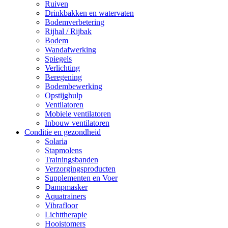
Ruiven
Drinkbakken en watervaten
Bodemverbetering
Rijhal / Rijbak
Bodem
Wandafwerking
Spiegels
Verlichting
Beregening
Bodembewerking
Opstijghulp
Ventilatoren
Mobiele ventilatoren
Inbouw ventilatoren
Conditie en gezondheid
Solaria
Stapmolens
Trainingsbanden
Verzorgingsproducten
Supplementen en Voer
Dampmasker
Aquatrainers
Vibrafloor
Lichttherapie
Hooistomers