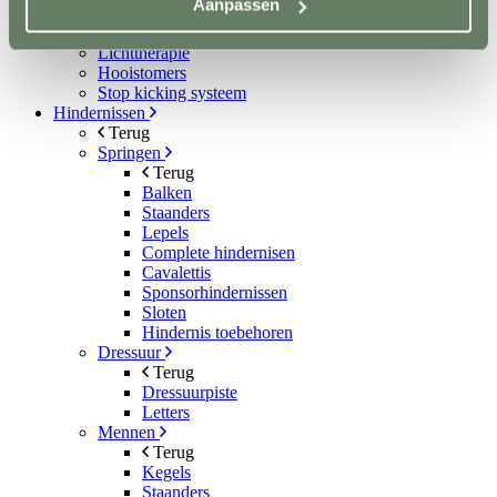
Aanpassen
Aquatrainers
Vibrafloor
Lichttherapie
Hooistomers
Stop kicking systeem
Hindernissen
Terug
Springen
Terug
Balken
Staanders
Lepels
Complete hindernisen
Cavalettis
Sponsorhindernissen
Sloten
Hindernis toebehoren
Dressuur
Terug
Dressuurpiste
Letters
Mennen
Terug
Kegels
Staanders