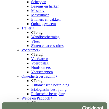
Scheppen
Bezems en harken
Mestboy
Mestruimen
Emmers en bakken
Ophangsysteem
Trailer
Terug
Wandbescherming
Vloer
Sloten en accessoires
Voerkamer
Terug
Voerkarren
Voeropslag
Hooistomers
Voerscheppen
Ongediertebestrijding
Terug
Automatische bestrijding
Biologische bestrijding
Elektrische bestrijding
Weide en Paddock
Terug
Houten poorten