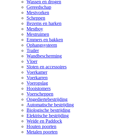
Wassen en drogen
Gereedschap
Mestvorken
Scheppen
Bezems en harken
Mestboy
Mestruimen
Emmers en bakken
Ophangsysteem
Trailer
Wandbescherming
Vloer
Sloten en accessoires
Voerkamer
Voerkarren
Voeropslag
Hooistomers
Voerscheppen
Ongediertebestrijding
Automatische bestrijding
Biologische bestrijding
Elektrische bestrijding
Weide en Paddock
Houten poorten
Metalen poorten