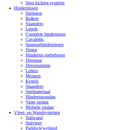
Stop kicking systeem
Hindernissen
Springen
Balken
Staanders
Lepels
Complete hindernisen
Cavalettis
Sponsorhindernissen
Sloten
Hindernis toebehoren
Dressuur
Dressuurpiste
Letters
Mennen
Kegels
Staanders
Spelmateriaal
Hindernisopslag
Vaste opslag
Mobiele opslag
Vloer- en Wandsystemen
Stalwand
Stalvloer
Paddock/weiland