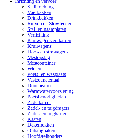
Inrichting en vervoer
Stalinrichting
Voerbakken
Drinkbakken
Ruiven en Slowfeeders
Stal- en naamplaten
Verlichting
Kruiwagens en karren
Kruiwagens
Hooi- en strowagens
Mestopslag
Mestcontainer
Wielen
Poets- en wasplaats
Vastzetmateriaal
Douchearm
Warmwatervoorziening
Poetsbenodigheden
Zadelkamer
Zadel- en tuigdragers
Zadel- en tuigkarren
Kasten
Dekenrekken
Ophanghaken
Hoofdstelhouders