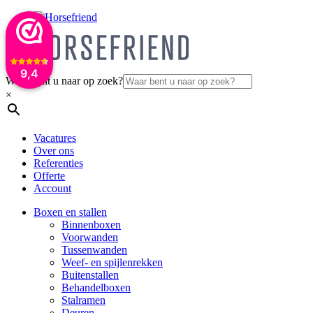
9,4
Waar bent u naar op zoek?
×
Vacatures
Over ons
Referenties
Offerte
Account
Boxen en stallen
Binnenboxen
Voorwanden
Tussenwanden
Weef- en spijlenrekken
Buitenstallen
Behandelboxen
Stalramen
Deuren