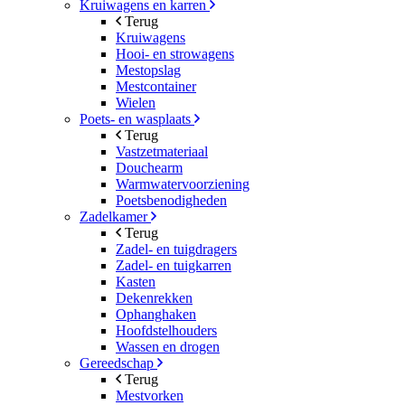
Kruiwagens en karren
Terug
Kruiwagens
Hooi- en strowagens
Mestopslag
Mestcontainer
Wielen
Poets- en wasplaats
Terug
Vastzetmateriaal
Douchearm
Warmwatervoorziening
Poetsbenodigheden
Zadelkamer
Terug
Zadel- en tuigdragers
Zadel- en tuigkarren
Kasten
Dekenrekken
Ophanghaken
Hoofdstelhouders
Wassen en drogen
Gereedschap
Terug
Mestvorken