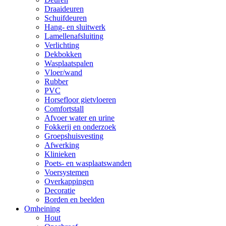
Draaideuren
Schuifdeuren
Hang- en sluitwerk
Lamellenafsluiting
Verlichting
Dekbokken
Wasplaatspalen
Vloer/wand
Rubber
PVC
Horsefloor gietvloeren
Comfortstall
Afvoer water en urine
Fokkerij en onderzoek
Groepshuisvesting
Afwerking
Klinieken
Poets- en wasplaatswanden
Voersystemen
Overkappingen
Decoratie
Borden en beelden
Omheining
Hout