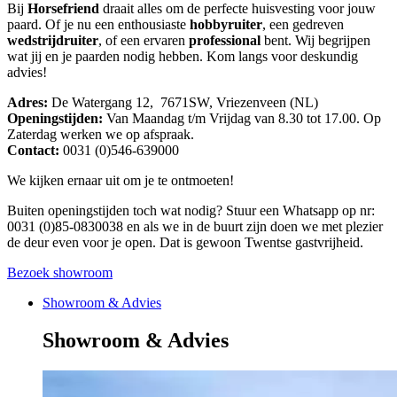
Bij
Horsefriend
draait alles om de perfecte huisvesting voor jouw
paard. Of je nu een enthousiaste
hobbyruiter
, een gedreven
wedstrijdruiter
, of een ervaren
professional
bent. Wij begrijpen
wat jij en je paarden nodig hebben. Kom langs voor deskundig
advies!
Adres:
De Watergang 12, 7671SW, Vriezenveen (NL)
Openingstijden:
Van Maandag t/m Vrijdag van 8.30 tot 17.00. Op
Zaterdag werken we op afspraak.
Contact:
0031 (0)546-639000
We kijken ernaar uit om je te ontmoeten!
Buiten openingstijden toch wat nodig? Stuur een Whatsapp op nr:
0031 (0)85-0830038 en als we in de buurt zijn doen we met plezier
de deur even voor je open. Dat is gewoon Twentse gastvrijheid.
Bezoek showroom
Showroom & Advies
Showroom & Advies