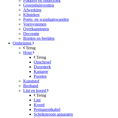
Fokkerij en onderzoek
Groepshuisvesting
Afwerking
Klinieken
Poets- en wasplaatswanden
Voersystemen
Overkappingen
Decoratie
Borden en beelden
Omheining
Terug
Hout
Terug
Opschroef
Doorsteek
Kastanje
Poorten
Kunststof
Beoband
Lint en koord
Terug
Lint
Koord
Permanentkabel
Schrikstroom apparaten