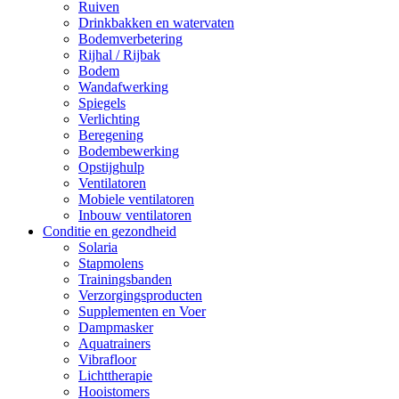
Ruiven
Drinkbakken en watervaten
Bodemverbetering
Rijhal / Rijbak
Bodem
Wandafwerking
Spiegels
Verlichting
Beregening
Bodembewerking
Opstijghulp
Ventilatoren
Mobiele ventilatoren
Inbouw ventilatoren
Conditie en gezondheid
Solaria
Stapmolens
Trainingsbanden
Verzorgingsproducten
Supplementen en Voer
Dampmasker
Aquatrainers
Vibrafloor
Lichttherapie
Hooistomers