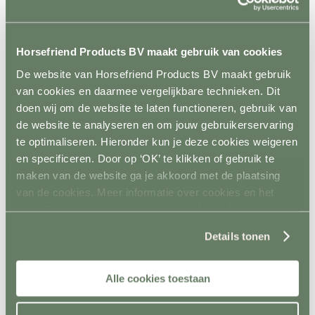
Metalen poorten
Ruiven
Drinkbakken en watervaten
Bodemverbetering
Horsefriend Products BV maakt gebruik van cookies
Rijhal / Rijbak
Terug
De website van Horsefriend Products BV maakt gebruik
Bodem
van cookies en daarmee vergelijkbare technieken. Dit
Wandafwerking
doen wij om de website te laten functioneren, gebruik van
Spiegels
Verlichting
de website te analyseren en om jouw gebruikerservaring
Beregening
te optimaliseren. Hieronder kun je deze cookies weigeren
Bodembewerking
en specificeren. Door op ‘OK’ te klikken of gebruik te
Opstijghulp
Ventilatoren
maken van de website ga je akkoord met de plaatsing
Terug
van de cookies. Meer informatie over cookies en het
Mobiele ventilatoren
gebruik van persoonsgegevens door Horsefriend
Inbouw ventilatoren
Conditie en gezondheid
Products BV vind je
hier
.
Terug
Details tonen
Solaria
Stapmolens
Trainingsbanden
Alle cookies toestaan
Verzorgingsproducten
Supplementen en Voer
Dampmasker