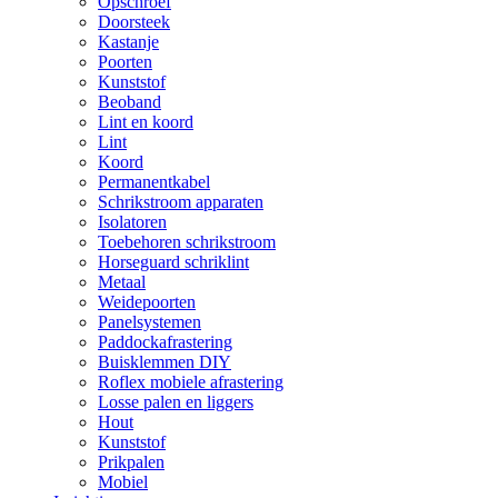
Opschroef
Doorsteek
Kastanje
Poorten
Kunststof
Beoband
Lint en koord
Lint
Koord
Permanentkabel
Schrikstroom apparaten
Isolatoren
Toebehoren schrikstroom
Horseguard schriklint
Metaal
Weidepoorten
Panelsystemen
Paddockafrastering
Buisklemmen DIY
Roflex mobiele afrastering
Losse palen en liggers
Hout
Kunststof
Prikpalen
Mobiel