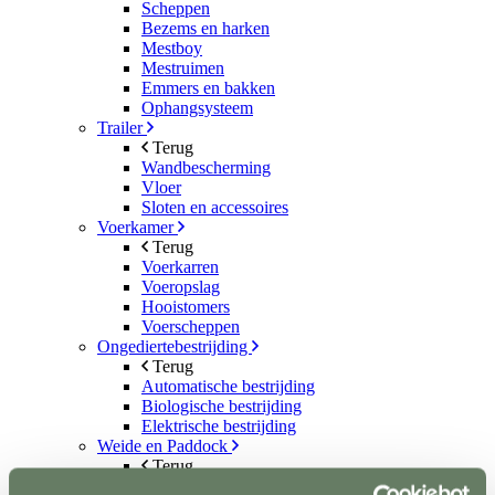
Scheppen
Bezems en harken
Mestboy
Mestruimen
Emmers en bakken
Ophangsysteem
Trailer
Terug
Wandbescherming
Vloer
Sloten en accessoires
Voerkamer
Terug
Voerkarren
Voeropslag
Hooistomers
Voerscheppen
Ongediertebestrijding
Terug
Automatische bestrijding
Biologische bestrijding
Elektrische bestrijding
Weide en Paddock
Terug
Houten poorten