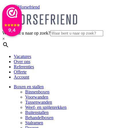
9,4
Waar bent u naar op zoek?
×
Vacatures
Over ons
Referenties
Offerte
Account
Boxen en stallen
Binnenboxen
Voorwanden
Tussenwanden
Weef- en spijlenrekken
Buitenstallen
Behandelboxen
Stalramen
Deuren