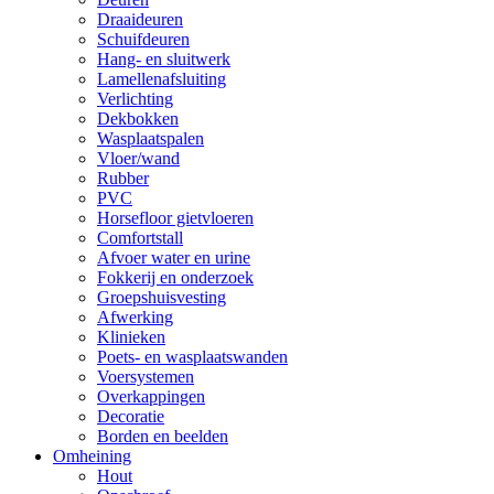
Draaideuren
Schuifdeuren
Hang- en sluitwerk
Lamellenafsluiting
Verlichting
Dekbokken
Wasplaatspalen
Vloer/wand
Rubber
PVC
Horsefloor gietvloeren
Comfortstall
Afvoer water en urine
Fokkerij en onderzoek
Groepshuisvesting
Afwerking
Klinieken
Poets- en wasplaatswanden
Voersystemen
Overkappingen
Decoratie
Borden en beelden
Omheining
Hout