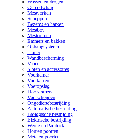
Wassen en drogen
Gereedschap
Mestvorken
Scheppen
Bezems en harken
Mestboy
Mestruimen
Emmers en bakken
Ophangsysteem
Trailer
Wandbescherming
Vloer
Sloten en accessoires
Voerkamer
Voerkarren
Voeropslag
Hooistomers
Voerscheppen
Ongediertebestrijding
Automatische bestrijding
Biologische bestrijding
Elektrische bestrijding
Weide en Paddock
Houten poorten
Metalen poorten