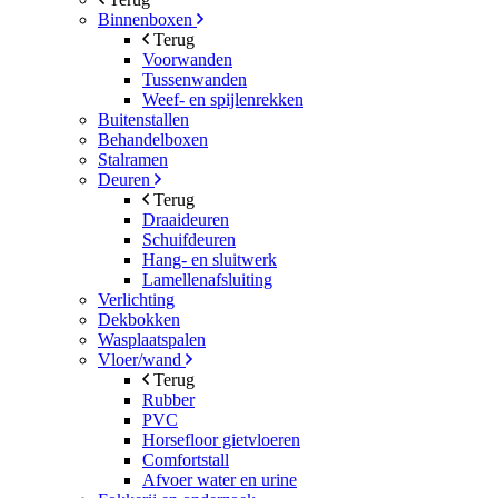
Binnenboxen
Terug
Voorwanden
Tussenwanden
Weef- en spijlenrekken
Buitenstallen
Behandelboxen
Stalramen
Deuren
Terug
Draaideuren
Schuifdeuren
Hang- en sluitwerk
Lamellenafsluiting
Verlichting
Dekbokken
Wasplaatspalen
Vloer/wand
Terug
Rubber
PVC
Horsefloor gietvloeren
Comfortstall
Afvoer water en urine