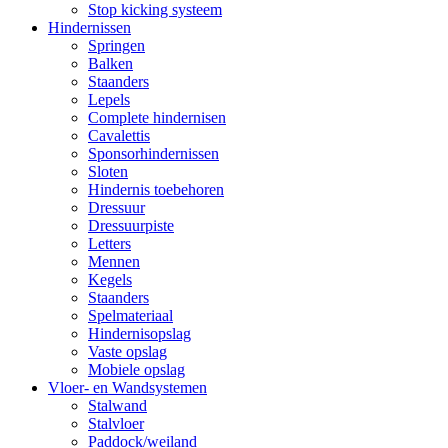
Stop kicking systeem
Hindernissen
Springen
Balken
Staanders
Lepels
Complete hindernisen
Cavalettis
Sponsorhindernissen
Sloten
Hindernis toebehoren
Dressuur
Dressuurpiste
Letters
Mennen
Kegels
Staanders
Spelmateriaal
Hindernisopslag
Vaste opslag
Mobiele opslag
Vloer- en Wandsystemen
Stalwand
Stalvloer
Paddock/weiland