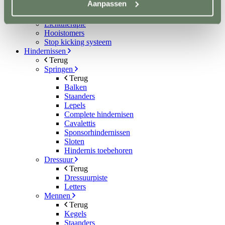
Aanpassen
Aquatrainers
Vibrafloor
Lichttherapie
Hooistomers
Stop kicking systeem
Hindernissen
Terug
Springen
Terug
Balken
Staanders
Lepels
Complete hindernisen
Cavalettis
Sponsorhindernissen
Sloten
Hindernis toebehoren
Dressuur
Terug
Dressuurpiste
Letters
Mennen
Terug
Kegels
Staanders