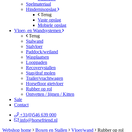
Spelmateriaal
Hindernisopslag
Terug
Vaste opslag
Mobiele opslag
Vloer- en Wandsystemen
Terug
Stalwand
Stalvloer
Paddock/weiland
Wasplaatsen
Looppaden
Recoverystallen
Stap/draf molen
Trailer/vrachtwagen
Horsefloor gietvloer
Rubber op rol
Ontvetten / lijmen / Kitten
Sale
Contact
+31(0)546 639 000
info@horsefriend.nl
Webshop home
Boxen en Stallen
Vloer/wand
Rubber op rol