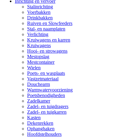
Inrichting en vervoer
Stalinrichting
Voerbakken
Drinkbakken
Ruiven en Slowfeeders
Stal- en naamplaten
Verlichting
Kruiwagens en karren
Kruiwagens
Hooi- en strowagens
Mestopslag
Mestcontainer
Wielen
Poets- en wasplaats
Vastzetmateriaal
Douchearm
Warmwatervoorziening
Poetsbenodigheden
Zadelkamer
Zadel- en tuigdragers
Zadel- en tuigkarren
Kasten
Dekenrekken
Ophanghaken
Hoofdstelhouders