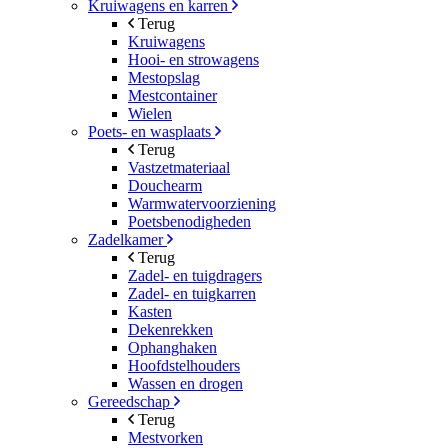
Kruiwagens en karren
Terug
Kruiwagens
Hooi- en strowagens
Mestopslag
Mestcontainer
Wielen
Poets- en wasplaats
Terug
Vastzetmateriaal
Douchearm
Warmwatervoorziening
Poetsbenodigheden
Zadelkamer
Terug
Zadel- en tuigdragers
Zadel- en tuigkarren
Kasten
Dekenrekken
Ophanghaken
Hoofdstelhouders
Wassen en drogen
Gereedschap
Terug
Mestvorken