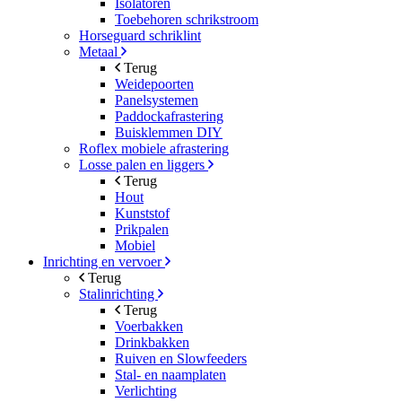
Isolatoren
Toebehoren schrikstroom
Horseguard schriklint
Metaal
Terug
Weidepoorten
Panelsystemen
Paddockafrastering
Buisklemmen DIY
Roflex mobiele afrastering
Losse palen en liggers
Terug
Hout
Kunststof
Prikpalen
Mobiel
Inrichting en vervoer
Terug
Stalinrichting
Terug
Voerbakken
Drinkbakken
Ruiven en Slowfeeders
Stal- en naamplaten
Verlichting