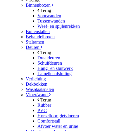
Binnenboxen
Terug
Voorwanden
Tussenwanden
Weef- en spijlenrekken
Buitenstallen
Behandelboxen
Stalramen
Deuren
Terug
Draaideuren
Schuifdeuren
Hang- en sluitwerk
Lamellenafsluiting
Verlichting
Dekbokken
Wasplaatspalen
Vloer/wand
Terug
Rubber
PVC
Horsefloor gietvloeren
Comfortstall
Afvoer water en urine