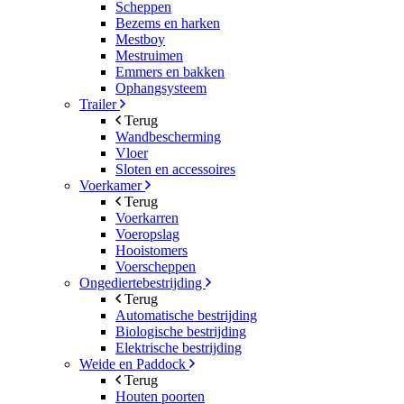
Scheppen
Bezems en harken
Mestboy
Mestruimen
Emmers en bakken
Ophangsysteem
Trailer
Terug
Wandbescherming
Vloer
Sloten en accessoires
Voerkamer
Terug
Voerkarren
Voeropslag
Hooistomers
Voerscheppen
Ongediertebestrijding
Terug
Automatische bestrijding
Biologische bestrijding
Elektrische bestrijding
Weide en Paddock
Terug
Houten poorten