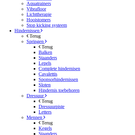
Aquatrainers
Vibrafloor
Lichttherapie
Hooistomers
Stop kicking systeem
Hindernissen
Terug
Springen
Terug
Balken
Staanders
Lepels
Complete hindernisen
Cavalettis
Sponsorhindernissen
Sloten
Hindernis toebehoren
Dressuur
Terug
Dressuurpiste
Letters
Mennen
Terug
Kegels
Staanders