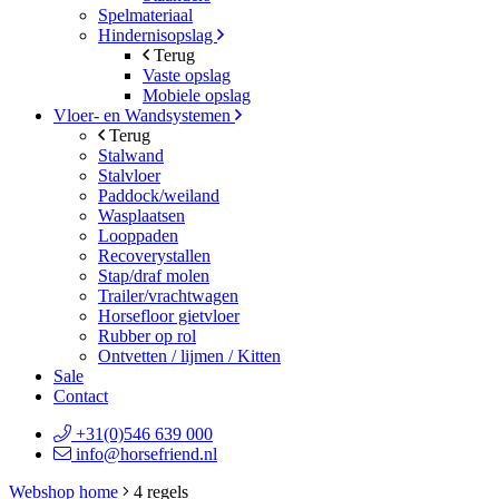
Spelmateriaal
Hindernisopslag
Terug
Vaste opslag
Mobiele opslag
Vloer- en Wandsystemen
Terug
Stalwand
Stalvloer
Paddock/weiland
Wasplaatsen
Looppaden
Recoverystallen
Stap/draf molen
Trailer/vrachtwagen
Horsefloor gietvloer
Rubber op rol
Ontvetten / lijmen / Kitten
Sale
Contact
+31(0)546 639 000
info@horsefriend.nl
Webshop home
4 regels