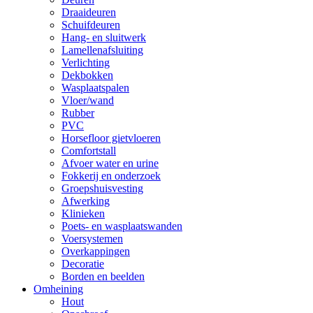
Draaideuren
Schuifdeuren
Hang- en sluitwerk
Lamellenafsluiting
Verlichting
Dekbokken
Wasplaatspalen
Vloer/wand
Rubber
PVC
Horsefloor gietvloeren
Comfortstall
Afvoer water en urine
Fokkerij en onderzoek
Groepshuisvesting
Afwerking
Klinieken
Poets- en wasplaatswanden
Voersystemen
Overkappingen
Decoratie
Borden en beelden
Omheining
Hout