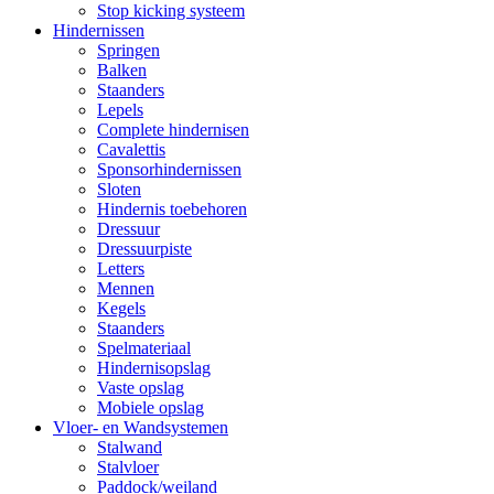
Stop kicking systeem
Hindernissen
Springen
Balken
Staanders
Lepels
Complete hindernisen
Cavalettis
Sponsorhindernissen
Sloten
Hindernis toebehoren
Dressuur
Dressuurpiste
Letters
Mennen
Kegels
Staanders
Spelmateriaal
Hindernisopslag
Vaste opslag
Mobiele opslag
Vloer- en Wandsystemen
Stalwand
Stalvloer
Paddock/weiland