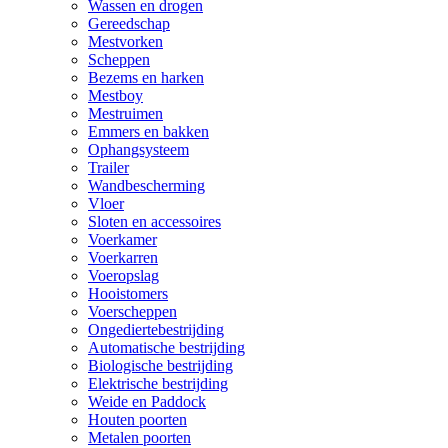
Wassen en drogen
Gereedschap
Mestvorken
Scheppen
Bezems en harken
Mestboy
Mestruimen
Emmers en bakken
Ophangsysteem
Trailer
Wandbescherming
Vloer
Sloten en accessoires
Voerkamer
Voerkarren
Voeropslag
Hooistomers
Voerscheppen
Ongediertebestrijding
Automatische bestrijding
Biologische bestrijding
Elektrische bestrijding
Weide en Paddock
Houten poorten
Metalen poorten