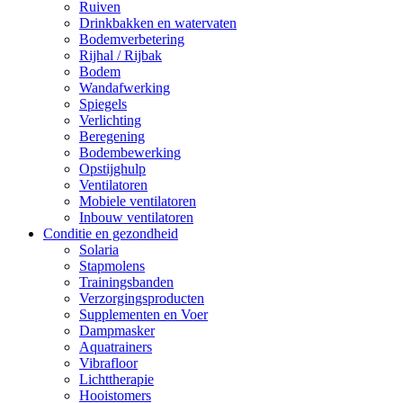
Ruiven
Drinkbakken en watervaten
Bodemverbetering
Rijhal / Rijbak
Bodem
Wandafwerking
Spiegels
Verlichting
Beregening
Bodembewerking
Opstijghulp
Ventilatoren
Mobiele ventilatoren
Inbouw ventilatoren
Conditie en gezondheid
Solaria
Stapmolens
Trainingsbanden
Verzorgingsproducten
Supplementen en Voer
Dampmasker
Aquatrainers
Vibrafloor
Lichttherapie
Hooistomers