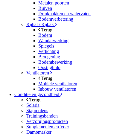
Metalen poorten
Ruiven
Drinkbakken en watervaten
Bodemverbetering
Rijhal / Rijbak
Terug
Bodem
Wandafwerking
Spiegels
Verlichting
Beregening
Bodembewerking
Opstijghulp
Ventilatoren
Terug
Mobiele ventilatoren
Inbouw ventilatoren
Conditie en gezondheid
Terug
Solaria
Stapmolens
Trainingsbanden
Verzorgingsproducten
Supplementen en Voer
Dampmasker