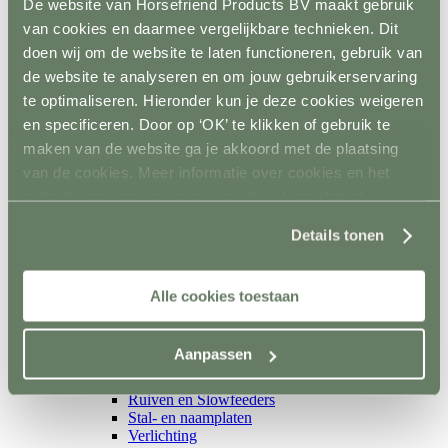
Isolatoren
De website van Horsefriend Products BV maakt gebruik
Toebehoren schrikstroom
van cookies en daarmee vergelijkbare technieken. Dit
Horseguard schriklint
doen wij om de website te laten functioneren, gebruik van
Metaal
Terug
de website te analyseren en om jouw gebruikerservaring
Weidepoorten
te optimaliseren. Hieronder kun je deze cookies weigeren
Panelsystemen
en specificeren. Door op ‘OK’ te klikken of gebruik te
Paddockafrastering
Buisklemmen DIY
maken van de website ga je akkoord met de plaatsing
Roflex mobiele afrastering
van de cookies. Meer informatie over cookies en het
Losse palen en liggers
gebruik van persoonsgegevens door Horsefriend
Terug
Hout
Products BV vind je
hier
.
Details tonen
Kunststof
Prikpalen
Mobiel
Inrichting en vervoer
Alle cookies toestaan
Terug
Stalinrichting
Terug
Aanpassen
Voerbakken
Drinkbakken
Ruiven en Slowfeeders
Stal- en naamplaten
Verlichting