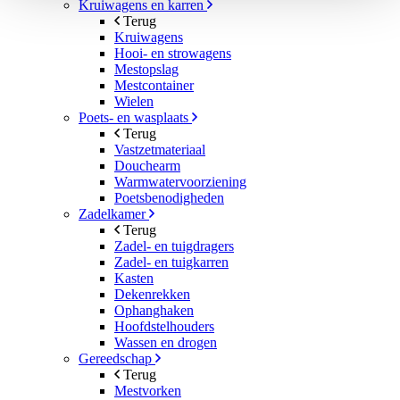
Kruiwagens en karren
Terug
Kruiwagens
Hooi- en strowagens
Mestopslag
Mestcontainer
Wielen
Poets- en wasplaats
Terug
Vastzetmateriaal
Douchearm
Warmwatervoorziening
Poetsbenodigheden
Zadelkamer
Terug
Zadel- en tuigdragers
Zadel- en tuigkarren
Kasten
Dekenrekken
Ophanghaken
Hoofdstelhouders
Wassen en drogen
Gereedschap
Terug
Mestvorken