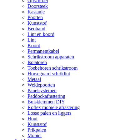
Opschroef
Doorsteek
Kastanje
Poorten
Kunststof
Beoband
Lint en koord
Lint
Koord
Permanentkabel
Schrikstroom apparaten
Isolatoren
Toebehoren schrikstroom
Horseguard schriklint
Metaal
Weidepoorten
Panelsystemen
Paddockafrastering
Buisklemmen DIY
Roflex mobiele afrastering
Losse palen en liggers
Hout
Kunststof
Prikpalen
Mobiel