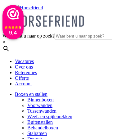
9,4
Waar bent u naar op zoek?
×
Vacatures
Over ons
Referenties
Offerte
Account
Boxen en stallen
Binnenboxen
Voorwanden
Tussenwanden
Weef- en spijlenrekken
Buitenstallen
Behandelboxen
Stalramen
Deuren