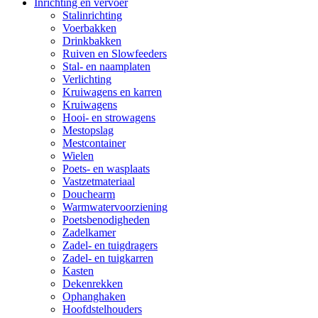
Inrichting en vervoer
Stalinrichting
Voerbakken
Drinkbakken
Ruiven en Slowfeeders
Stal- en naamplaten
Verlichting
Kruiwagens en karren
Kruiwagens
Hooi- en strowagens
Mestopslag
Mestcontainer
Wielen
Poets- en wasplaats
Vastzetmateriaal
Douchearm
Warmwatervoorziening
Poetsbenodigheden
Zadelkamer
Zadel- en tuigdragers
Zadel- en tuigkarren
Kasten
Dekenrekken
Ophanghaken
Hoofdstelhouders