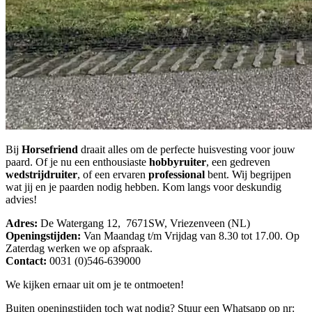
Bij
Horsefriend
draait alles om de perfecte huisvesting voor jouw
paard. Of je nu een enthousiaste
hobbyruiter
, een gedreven
wedstrijdruiter
, of een ervaren
professional
bent. Wij begrijpen
wat jij en je paarden nodig hebben. Kom langs voor deskundig
advies!
Adres:
De Watergang 12, 7671SW, Vriezenveen (NL)
Openingstijden:
Van Maandag t/m Vrijdag van 8.30 tot 17.00. Op
Zaterdag werken we op afspraak.
Contact:
0031 (0)546-639000
We kijken ernaar uit om je te ontmoeten!
Buiten openingstijden toch wat nodig? Stuur een Whatsapp op nr: