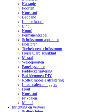
Kastanje
Poorten
Kunststof
Beoband
Lint en koord
Lint
Koord
Permanentkabel
Schrikstroom apparaten
Isolatoren
Toebehoren schrikstroom
Horseguard schriklint
Metaal
Weidepoorten
Panelsystemen
Paddockafrastering
Buisklemmen DIY
Roflex mobiele afrastering
Losse palen en liggers
Hout
Kunststof
Prikpalen
Mobiel
Inrichting en vervoer
Stalinrichting