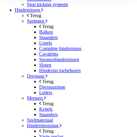
Stop kicking systeem
Hindernissen
Terug
Springen
Terug
Balken
Staanders
Lepels
Complete hindernisen
Cavalettis
Sponsorhindernissen
Sloten
Hindernis toebehoren
Dressuur
Terug
Dressuurpiste
Letters
Mennen
Terug
Kegels
Staanders
Spelmateriaal
Hindernisopslag
Terug
Vaste opslag