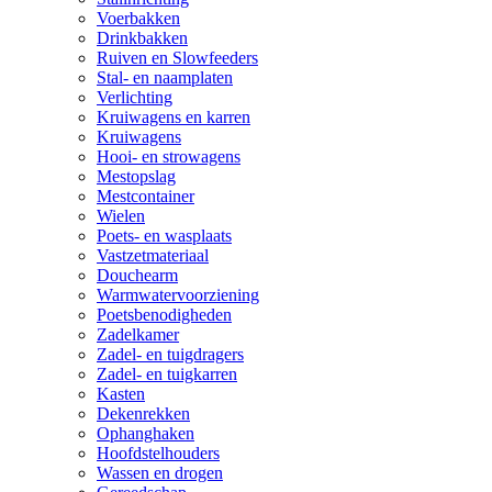
Voerbakken
Drinkbakken
Ruiven en Slowfeeders
Stal- en naamplaten
Verlichting
Kruiwagens en karren
Kruiwagens
Hooi- en strowagens
Mestopslag
Mestcontainer
Wielen
Poets- en wasplaats
Vastzetmateriaal
Douchearm
Warmwatervoorziening
Poetsbenodigheden
Zadelkamer
Zadel- en tuigdragers
Zadel- en tuigkarren
Kasten
Dekenrekken
Ophanghaken
Hoofdstelhouders
Wassen en drogen