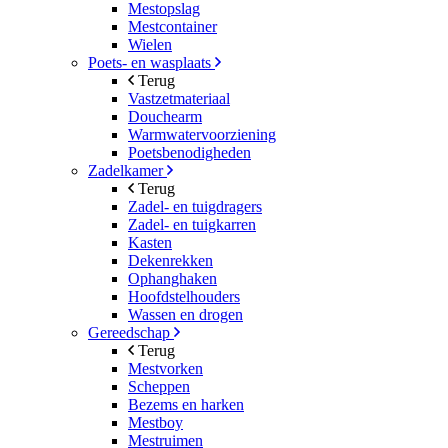
Mestopslag
Mestcontainer
Wielen
Poets- en wasplaats
Terug
Vastzetmateriaal
Douchearm
Warmwatervoorziening
Poetsbenodigheden
Zadelkamer
Terug
Zadel- en tuigdragers
Zadel- en tuigkarren
Kasten
Dekenrekken
Ophanghaken
Hoofdstelhouders
Wassen en drogen
Gereedschap
Terug
Mestvorken
Scheppen
Bezems en harken
Mestboy
Mestruimen