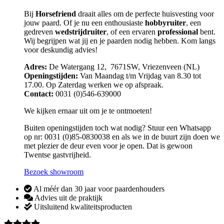
Bij
Horsefriend
draait alles om de perfecte huisvesting voor
jouw paard. Of je nu een enthousiaste
hobbyruiter
, een
gedreven
wedstrijdruiter
, of een ervaren
professional
bent.
Wij begrijpen wat jij en je paarden nodig hebben. Kom langs
voor deskundig advies!
Adres:
De Watergang 12, 7671SW, Vriezenveen (NL)
Openingstijden:
Van Maandag t/m Vrijdag van 8.30 tot
17.00. Op Zaterdag werken we op afspraak.
Contact:
0031 (0)546-639000
We kijken ernaar uit om je te ontmoeten!
Buiten openingstijden toch wat nodig? Stuur een Whatsapp
op nr: 0031 (0)85-0830038 en als we in de buurt zijn doen we
met plezier de deur even voor je open. Dat is gewoon
Twentse gastvrijheid.
Bezoek showroom
Al méér dan 30 jaar voor paardenhouders
Advies uit de praktijk
Uitsluitend kwaliteitsproducten