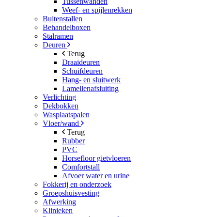
Tussenwanden
Weef- en spijlenrekken
Buitenstallen
Behandelboxen
Stalramen
Deuren
Terug
Draaideuren
Schuifdeuren
Hang- en sluitwerk
Lamellenafsluiting
Verlichting
Dekbokken
Wasplaatspalen
Vloer/wand
Terug
Rubber
PVC
Horsefloor gietvloeren
Comfortstall
Afvoer water en urine
Fokkerij en onderzoek
Groepshuisvesting
Afwerking
Klinieken