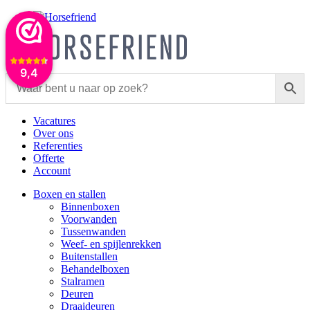
9,4
Vacatures
Over ons
Referenties
Offerte
Account
Boxen en stallen
Binnenboxen
Voorwanden
Tussenwanden
Weef- en spijlenrekken
Buitenstallen
Behandelboxen
Stalramen
Deuren
Draaideuren