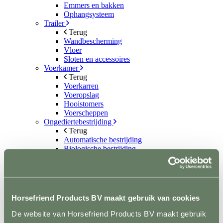
Emmers en bakken
Ophangsysteem
Trailer
Terug
Wandbescherming
Vloer
Sloten en accessoires
Voerkamer
Terug
Voerkarren
Voeropslag
Hooistomers
Voerscheppen
Ongediertebestrijding
Terug
Automatische bestrijding
Biologische bestrijding
Elektrische bestrijding
Weide en Paddock
Terug
Houten poorten
Metalen poorten
Horsefriend Products BV maakt gebruik van cookies
Ruiven
Drinkbakken en watervaten
De website van Horsefriend Products BV maakt gebruik
Bodemverbetering