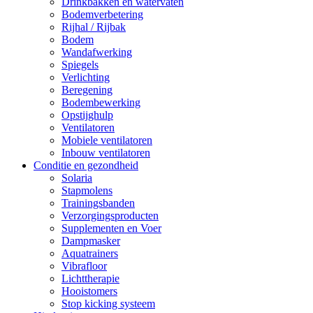
Drinkbakken en watervaten
Bodemverbetering
Rijhal / Rijbak
Bodem
Wandafwerking
Spiegels
Verlichting
Beregening
Bodembewerking
Opstijghulp
Ventilatoren
Mobiele ventilatoren
Inbouw ventilatoren
Conditie en gezondheid
Solaria
Stapmolens
Trainingsbanden
Verzorgingsproducten
Supplementen en Voer
Dampmasker
Aquatrainers
Vibrafloor
Lichttherapie
Hooistomers
Stop kicking systeem