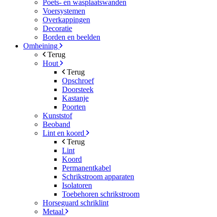
Poets- en wasplaatswanden
Voersystemen
Overkappingen
Decoratie
Borden en beelden
Omheining
Terug
Hout
Terug
Opschroef
Doorsteek
Kastanje
Poorten
Kunststof
Beoband
Lint en koord
Terug
Lint
Koord
Permanentkabel
Schrikstroom apparaten
Isolatoren
Toebehoren schrikstroom
Horseguard schriklint
Metaal