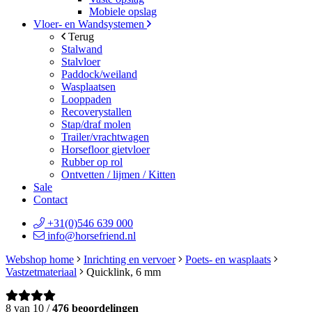
Mobiele opslag
Vloer- en Wandsystemen
Terug
Stalwand
Stalvloer
Paddock/weiland
Wasplaatsen
Looppaden
Recoverystallen
Stap/draf molen
Trailer/vrachtwagen
Horsefloor gietvloer
Rubber op rol
Ontvetten / lijmen / Kitten
Sale
Contact
+31(0)546 639 000
info@horsefriend.nl
Webshop home
Inrichting en vervoer
Poets- en wasplaats
Vastzetmateriaal
Quicklink, 6 mm
8 van 10 /
476 beoordelingen