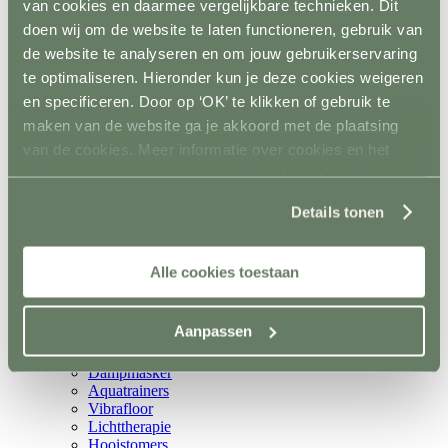
van cookies en daarmee vergelijkbare technieken. Dit
Rijhal / Rijbak
doen wij om de website te laten functioneren, gebruik van
Terug
Bodem
de website te analyseren en om jouw gebruikerservaring
Wandafwerking
te optimaliseren. Hieronder kun je deze cookies weigeren
Spiegels
en specificeren. Door op ‘OK’ te klikken of gebruik te
Verlichting
Beregening
maken van de website ga je akkoord met de plaatsing
Bodembewerking
van de cookies. Meer informatie over cookies en het
Opstijghulp
gebruik van persoonsgegevens door Horsefriend
Ventilatoren
Terug
Products BV vind je
hier
.
Mobiele ventilatoren
Details tonen
Inbouw ventilatoren
Conditie en gezondheid
Terug
Alle cookies toestaan
Solaria
Stapmolens
Trainingsbanden
Aanpassen
Verzorgingsproducten
Supplementen en Voer
Dampmasker
Aquatrainers
Vibrafloor
Lichttherapie
Hooistomers