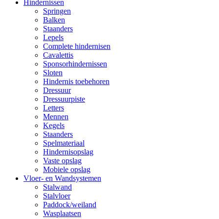
Hindernissen
Springen
Balken
Staanders
Lepels
Complete hindernisen
Cavalettis
Sponsorhindernissen
Sloten
Hindernis toebehoren
Dressuur
Dressuurpiste
Letters
Mennen
Kegels
Staanders
Spelmateriaal
Hindernisopslag
Vaste opslag
Mobiele opslag
Vloer- en Wandsystemen
Stalwand
Stalvloer
Paddock/weiland
Wasplaatsen