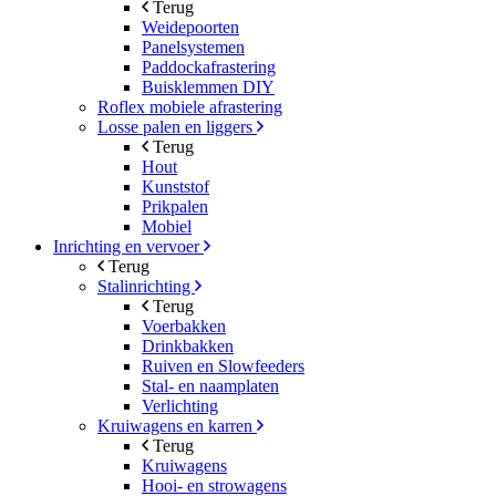
Terug
Weidepoorten
Panelsystemen
Paddockafrastering
Buisklemmen DIY
Roflex mobiele afrastering
Losse palen en liggers
Terug
Hout
Kunststof
Prikpalen
Mobiel
Inrichting en vervoer
Terug
Stalinrichting
Terug
Voerbakken
Drinkbakken
Ruiven en Slowfeeders
Stal- en naamplaten
Verlichting
Kruiwagens en karren
Terug
Kruiwagens
Hooi- en strowagens