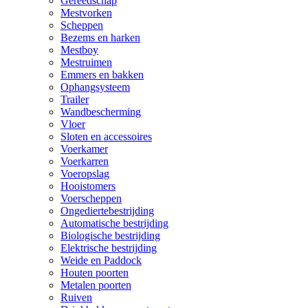
Gereedschap
Mestvorken
Scheppen
Bezems en harken
Mestboy
Mestruimen
Emmers en bakken
Ophangsysteem
Trailer
Wandbescherming
Vloer
Sloten en accessoires
Voerkamer
Voerkarren
Voeropslag
Hooistomers
Voerscheppen
Ongediertebestrijding
Automatische bestrijding
Biologische bestrijding
Elektrische bestrijding
Weide en Paddock
Houten poorten
Metalen poorten
Ruiven