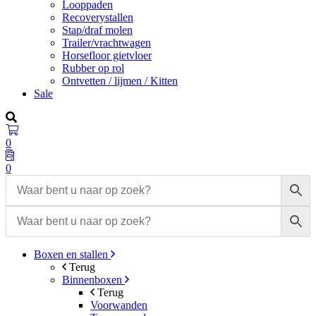
Looppaden
Recoverystallen
Stap/draf molen
Trailer/vrachtwagen
Horsefloor gietvloer
Rubber op rol
Ontvetten / lijmen / Kitten
Sale
0
0
Boxen en stallen
Terug
Binnenboxen
Terug
Voorwanden