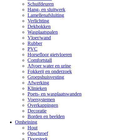
Schuifdeuren
Hang- en sluitwerk
Lamellenafsluiting
Verlichting
Dekbokken
Wasplaatspalen
Vloer/wand
Rubber
PVC
Horsefloor gietvloeren
Comfortstall
Afvoer water en urine
Fokkerij en onderzoek
Groepshuisvesting
Afwerking
Klinieken
Poets- en wasplaatswanden
Voersystemen
Overkappingen
Decoratie
Borden en beelden
Omheining
Hout
Opschroef
Doorsteek