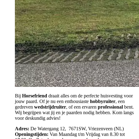
Bij
Horsefriend
draait alles om de perfecte huisvesting voor
jouw paard. Of je nu een enthousiaste
hobbyruiter
, een
gedreven
wedstrijdruiter
, of een ervaren
professional
bent.
Wij begrijpen wat jij en je paarden nodig hebben. Kom langs
voor deskundig advies!
Adres:
De Watergang 12, 7671SW, Vriezenveen (NL)
Openingstijden:
Van Maandag t/m Vrijdag van 8.30 tot