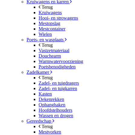
Kruiwagens en karren
Terug
Kruiwagens
Hooi- en strowagens
Mestopslag
Mestcontainer
Wielen
Poets- en wasplaats
Terug
Vastzetmateriaal
Douchearm
Warmwatervoorziening
Poetsbenodigheden
Zadelkamer
Terug
Zadel- en tuigdragers
Zadel- en tuigkarren
Kasten
Dekenrekken
Ophanghaken
Hoofdstelhouders
Wassen en drogen
Gereedschap
Terug
Mestvorken