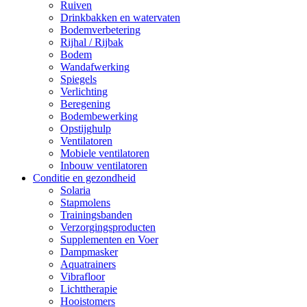
Ruiven
Drinkbakken en watervaten
Bodemverbetering
Rijhal / Rijbak
Bodem
Wandafwerking
Spiegels
Verlichting
Beregening
Bodembewerking
Opstijghulp
Ventilatoren
Mobiele ventilatoren
Inbouw ventilatoren
Conditie en gezondheid
Solaria
Stapmolens
Trainingsbanden
Verzorgingsproducten
Supplementen en Voer
Dampmasker
Aquatrainers
Vibrafloor
Lichttherapie
Hooistomers