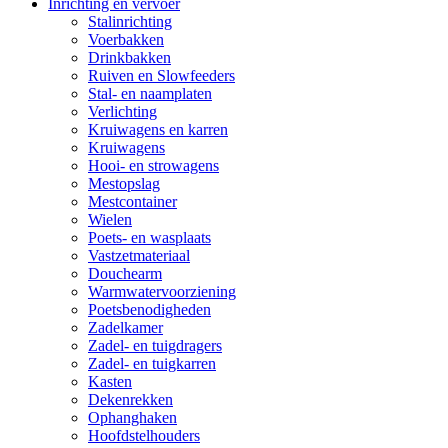
Inrichting en vervoer
Stalinrichting
Voerbakken
Drinkbakken
Ruiven en Slowfeeders
Stal- en naamplaten
Verlichting
Kruiwagens en karren
Kruiwagens
Hooi- en strowagens
Mestopslag
Mestcontainer
Wielen
Poets- en wasplaats
Vastzetmateriaal
Douchearm
Warmwatervoorziening
Poetsbenodigheden
Zadelkamer
Zadel- en tuigdragers
Zadel- en tuigkarren
Kasten
Dekenrekken
Ophanghaken
Hoofdstelhouders