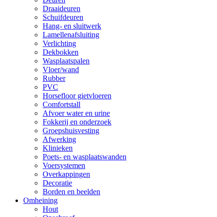
Draaideuren
Schuifdeuren
Hang- en sluitwerk
Lamellenafsluiting
Verlichting
Dekbokken
Wasplaatspalen
Vloer/wand
Rubber
PVC
Horsefloor gietvloeren
Comfortstall
Afvoer water en urine
Fokkerij en onderzoek
Groepshuisvesting
Afwerking
Klinieken
Poets- en wasplaatswanden
Voersystemen
Overkappingen
Decoratie
Borden en beelden
Omheining
Hout