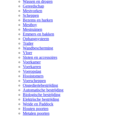
Wassen en drogen
Gereedschap
Mestvorken
Scheppen
Bezems en harken
Mestboy
Mestruimen
Emmers en bakken
Ophangsysteem
Trailer
Wandbescherming
Vloer
Sloten en accessoires
Voerkamer
Voerkarren
Voeropslag
Hooistomers
Voerscheppen
Ongediertebestrijding
Automatische bestrijding
Biologische bestrijding
Elektrische bestrijding
Weide en Paddock
Houten poorten
Metalen poorten