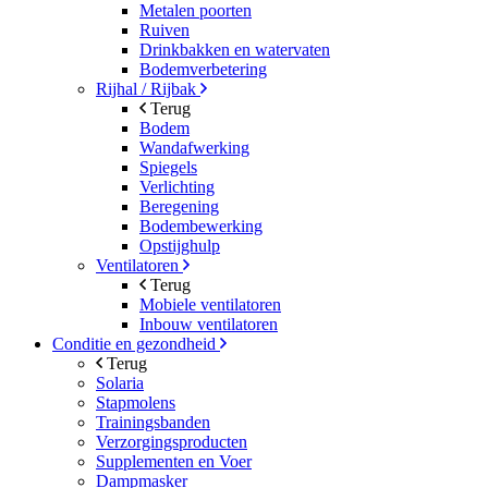
Metalen poorten
Ruiven
Drinkbakken en watervaten
Bodemverbetering
Rijhal / Rijbak
Terug
Bodem
Wandafwerking
Spiegels
Verlichting
Beregening
Bodembewerking
Opstijghulp
Ventilatoren
Terug
Mobiele ventilatoren
Inbouw ventilatoren
Conditie en gezondheid
Terug
Solaria
Stapmolens
Trainingsbanden
Verzorgingsproducten
Supplementen en Voer
Dampmasker