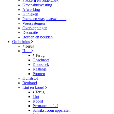
Fokkerij en onderzoek
Groepshuisvesting
Afwerking
Klinieken
Poets- en wasplaatswanden
Voersystemen
Overkappingen
Decoratie
Borden en beelden
Omheining
Terug
Hout
Terug
Opschroef
Doorsteek
Kastanje
Poorten
Kunststof
Beoband
Lint en koord
Terug
Lint
Koord
Permanentkabel
Schrikstroom apparaten