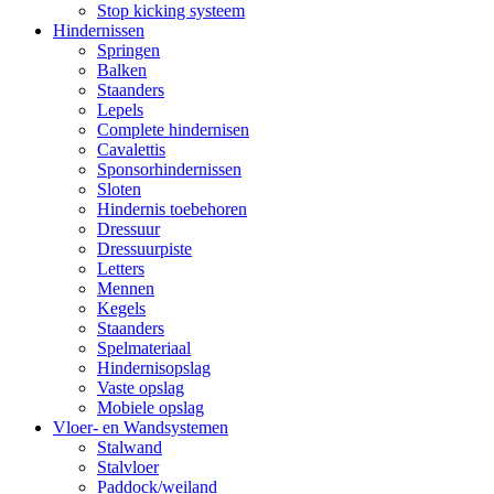
Stop kicking systeem
Hindernissen
Springen
Balken
Staanders
Lepels
Complete hindernisen
Cavalettis
Sponsorhindernissen
Sloten
Hindernis toebehoren
Dressuur
Dressuurpiste
Letters
Mennen
Kegels
Staanders
Spelmateriaal
Hindernisopslag
Vaste opslag
Mobiele opslag
Vloer- en Wandsystemen
Stalwand
Stalvloer
Paddock/weiland