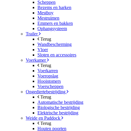
Scheppen
Bezems en harken
Mestboy
Mestruimen
Emmers en bakken
Ophangsysteem
Trailer
Terug
Wandbescherming
Vloer
Sloten en accessoires
Voerkamer
Terug
Voerkarren
Voeropslag
Hooistomers
Voerscheppen
Ongediertebestrijding
Terug
Automatische bestrijding
Biologische bestrijding
Elektrische bestrijding
Weide en Paddock
Terug
Houten poorten