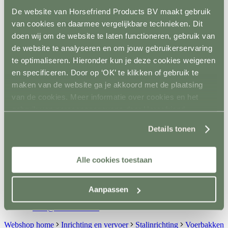
Spelmateriaal
De website van Horsefriend Products BV maakt gebruik
Hindernisopslag
van cookies en daarmee vergelijkbare technieken. Dit
Terug
Vaste opslag
doen wij om de website te laten functioneren, gebruik van
Mobiele opslag
de website te analyseren en om jouw gebruikerservaring
Vloer- en Wandsystemen
te optimaliseren. Hieronder kun je deze cookies weigeren
Terug
Stalwand
en specificeren. Door op ‘OK’ te klikken of gebruik te
Stalvloer
maken van de website ga je akkoord met de plaatsing
Paddock/weiland
van de cookies. Meer informatie over cookies en het
Wasplaatsen
Looppaden
gebruik van persoonsgegevens door Horsefriend
Recoverystallen
Products BV vind je
hier
.
Stap/draf molen
Details tonen
Trailer/vrachtwagen
Horsefloor gietvloer
Rubber op rol
Alle cookies toestaan
Ontvetten / lijmen / Kitten
Sale
Contact
Aanpassen
+31(0)546 639 000
info@horsefriend.nl
Webshop home
Inrichting en vervoer
Stalinrichting
Voerbakken