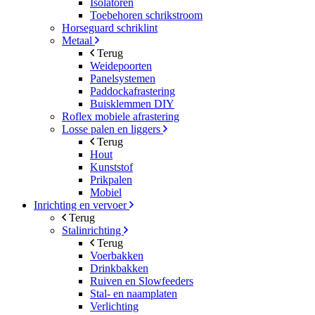
Isolatoren
Toebehoren schrikstroom
Horseguard schriklint
Metaal
Terug
Weidepoorten
Panelsystemen
Paddockafrastering
Buisklemmen DIY
Roflex mobiele afrastering
Losse palen en liggers
Terug
Hout
Kunststof
Prikpalen
Mobiel
Inrichting en vervoer
Terug
Stalinrichting
Terug
Voerbakken
Drinkbakken
Ruiven en Slowfeeders
Stal- en naamplaten
Verlichting