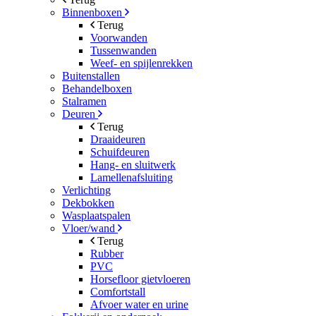
Binnenboxen
Terug
Voorwanden
Tussenwanden
Weef- en spijlenrekken
Buitenstallen
Behandelboxen
Stalramen
Deuren
Terug
Draaideuren
Schuifdeuren
Hang- en sluitwerk
Lamellenafsluiting
Verlichting
Dekbokken
Wasplaatspalen
Vloer/wand
Terug
Rubber
PVC
Horsefloor gietvloeren
Comfortstall
Afvoer water en urine