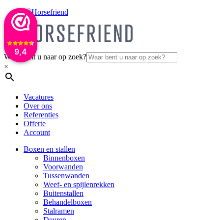
9,4
Waar bent u naar op zoek?
×
Vacatures
Over ons
Referenties
Offerte
Account
Boxen en stallen
Binnenboxen
Voorwanden
Tussenwanden
Weef- en spijlenrekken
Buitenstallen
Behandelboxen
Stalramen
Deuren