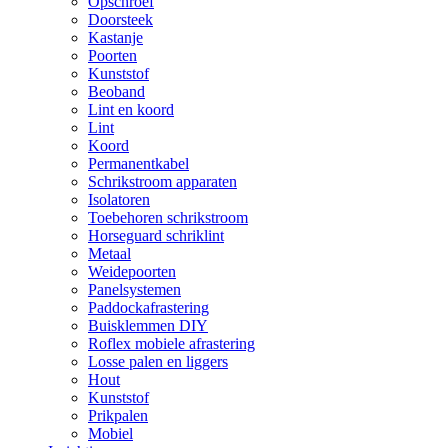
Opschroef
Doorsteek
Kastanje
Poorten
Kunststof
Beoband
Lint en koord
Lint
Koord
Permanentkabel
Schrikstroom apparaten
Isolatoren
Toebehoren schrikstroom
Horseguard schriklint
Metaal
Weidepoorten
Panelsystemen
Paddockafrastering
Buisklemmen DIY
Roflex mobiele afrastering
Losse palen en liggers
Hout
Kunststof
Prikpalen
Mobiel