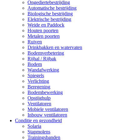
Ongediertebestrijding
Automatische bestrijding
Biologische bestrijding
Elektrische bestrijding
Weide en Paddock
Houten poorten
Metalen poorten
Ruiven
Drinkbakken en watervaten
Bodemverbetering
Rijhal / Rijbak
Bodem
Wandafwerking
Spiegels
Verlichting
Beregening
Bodembewerking
Opstijghulp
Ventilatoren
Mobiele ventilatoren
Inbouw ventilatoren
Conditie en gezondheid
Solaria
Stapmolens
Trainingsbanden