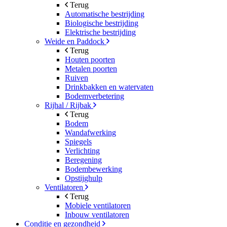
Terug
Automatische bestrijding
Biologische bestrijding
Elektrische bestrijding
Weide en Paddock
Terug
Houten poorten
Metalen poorten
Ruiven
Drinkbakken en watervaten
Bodemverbetering
Rijhal / Rijbak
Terug
Bodem
Wandafwerking
Spiegels
Verlichting
Beregening
Bodembewerking
Opstijghulp
Ventilatoren
Terug
Mobiele ventilatoren
Inbouw ventilatoren
Conditie en gezondheid