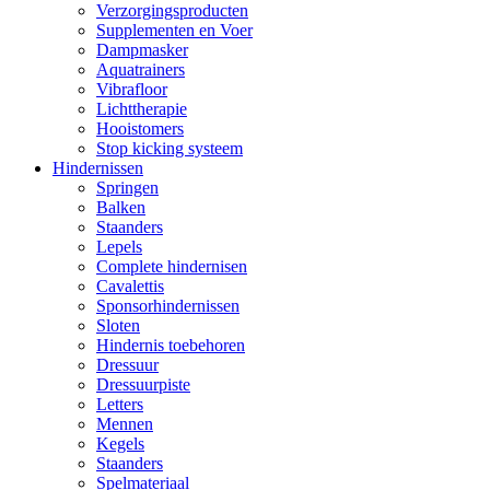
Verzorgingsproducten
Supplementen en Voer
Dampmasker
Aquatrainers
Vibrafloor
Lichttherapie
Hooistomers
Stop kicking systeem
Hindernissen
Springen
Balken
Staanders
Lepels
Complete hindernisen
Cavalettis
Sponsorhindernissen
Sloten
Hindernis toebehoren
Dressuur
Dressuurpiste
Letters
Mennen
Kegels
Staanders
Spelmateriaal