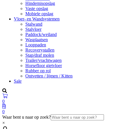
Hindernisopslag
Vaste opslag
Mobiele opslag
Vloer- en Wandsystemen
Stalwand
Stalvloer
Paddock/weiland
Wasplaatsen
Looppaden
Recoverystallen
Stap/draf molen
Trailer/vrachtwagen
Horsefloor gietvloer
Rubber op rol
Ontvetten / lijmen / Kitten
Sale
0
0
Waar bent u naar op zoek?
×