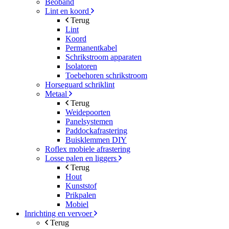
Beoband
Lint en koord
Terug
Lint
Koord
Permanentkabel
Schrikstroom apparaten
Isolatoren
Toebehoren schrikstroom
Horseguard schriklint
Metaal
Terug
Weidepoorten
Panelsystemen
Paddockafrastering
Buisklemmen DIY
Roflex mobiele afrastering
Losse palen en liggers
Terug
Hout
Kunststof
Prikpalen
Mobiel
Inrichting en vervoer
Terug