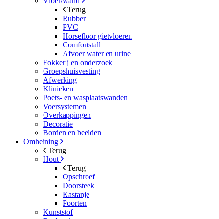
Vloer/wand
Terug
Rubber
PVC
Horsefloor gietvloeren
Comfortstall
Afvoer water en urine
Fokkerij en onderzoek
Groepshuisvesting
Afwerking
Klinieken
Poets- en wasplaatswanden
Voersystemen
Overkappingen
Decoratie
Borden en beelden
Omheining
Terug
Hout
Terug
Opschroef
Doorsteek
Kastanje
Poorten
Kunststof