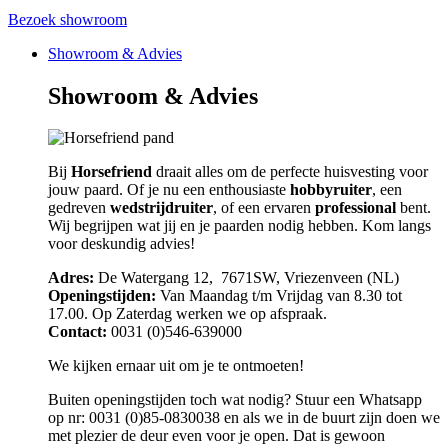
Bezoek showroom
Showroom & Advies
Showroom & Advies
Bij
Horsefriend
draait alles om de perfecte huisvesting voor
jouw paard. Of je nu een enthousiaste
hobbyruiter
, een
gedreven
wedstrijdruiter
, of een ervaren
professional
bent.
Wij begrijpen wat jij en je paarden nodig hebben. Kom langs
voor deskundig advies!
Adres:
De Watergang 12, 7671SW, Vriezenveen (NL)
Openingstijden:
Van Maandag t/m Vrijdag van 8.30 tot
17.00. Op Zaterdag werken we op afspraak.
Contact:
0031 (0)546-639000
We kijken ernaar uit om je te ontmoeten!
Buiten openingstijden toch wat nodig? Stuur een Whatsapp
op nr: 0031 (0)85-0830038 en als we in de buurt zijn doen we
met plezier de deur even voor je open. Dat is gewoon