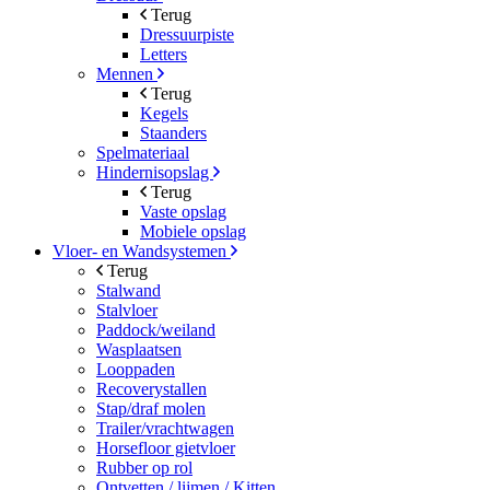
Terug
Dressuurpiste
Letters
Mennen
Terug
Kegels
Staanders
Spelmateriaal
Hindernisopslag
Terug
Vaste opslag
Mobiele opslag
Vloer- en Wandsystemen
Terug
Stalwand
Stalvloer
Paddock/weiland
Wasplaatsen
Looppaden
Recoverystallen
Stap/draf molen
Trailer/vrachtwagen
Horsefloor gietvloer
Rubber op rol
Ontvetten / lijmen / Kitten