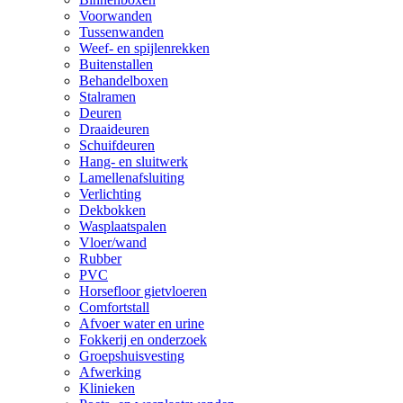
Voorwanden
Tussenwanden
Weef- en spijlenrekken
Buitenstallen
Behandelboxen
Stalramen
Deuren
Draaideuren
Schuifdeuren
Hang- en sluitwerk
Lamellenafsluiting
Verlichting
Dekbokken
Wasplaatspalen
Vloer/wand
Rubber
PVC
Horsefloor gietvloeren
Comfortstall
Afvoer water en urine
Fokkerij en onderzoek
Groepshuisvesting
Afwerking
Klinieken