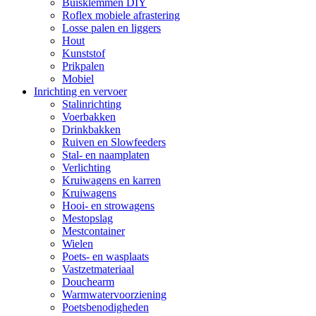
Buisklemmen DIY
Roflex mobiele afrastering
Losse palen en liggers
Hout
Kunststof
Prikpalen
Mobiel
Inrichting en vervoer
Stalinrichting
Voerbakken
Drinkbakken
Ruiven en Slowfeeders
Stal- en naamplaten
Verlichting
Kruiwagens en karren
Kruiwagens
Hooi- en strowagens
Mestopslag
Mestcontainer
Wielen
Poets- en wasplaats
Vastzetmateriaal
Douchearm
Warmwatervoorziening
Poetsbenodigheden