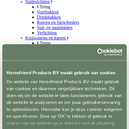
Stalinrichting
Terug
Voerbakken
Drinkbakken
Ruiven en Slowfeeders
Stal- en naamplaten
Verlichting
Kruiwagens en karren
Terug
Kruiwagens
Hooi- en strowagens
Mestopslag
Mestcontainer
Wielen
Horsefriend Products BV maakt gebruik van cookies
Poets- en wasplaats
Terug
De website van Horsefriend Products BV maakt gebruik
Vastzetmateriaal
van cookies en daarmee vergelijkbare technieken. Dit
Douchearm
Warmwatervoorziening
doen wij om de website te laten functioneren, gebruik van
Poetsbenodigheden
de website te analyseren en om jouw gebruikerservaring
Zadelkamer
te optimaliseren. Hieronder kun je deze cookies weigeren
Terug
Zadel- en tuigdragers
en specificeren. Door op ‘OK’ te klikken of gebruik te
Zadel- en tuigkarren
maken van de website ga je akkoord met de plaatsing
Kasten