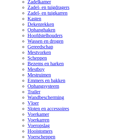
Zadelkamer
Zadel- en tuigdragers
Zadel- en tuigkarren
Kasten
Dekenrekken
Ophanghaken
Hoofdstelhouders
Wassen en drogen
Gereedschap
Mestvorken
Scheppen
Bezems en harken
Mestboy
Mestruimen
Emmers en bakken
Ophangsysteem
Trailer
Wandbescherming
Vloer
Sloten en accessoires
Voerkamer
Voerkarren
Voeropslag
Hooistomers
Voerscheppen