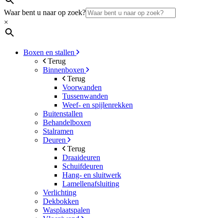
Waar bent u naar op zoek?
×
Boxen en stallen
Terug
Binnenboxen
Terug
Voorwanden
Tussenwanden
Weef- en spijlenrekken
Buitenstallen
Behandelboxen
Stalramen
Deuren
Terug
Draaideuren
Schuifdeuren
Hang- en sluitwerk
Lamellenafsluiting
Verlichting
Dekbokken
Wasplaatspalen