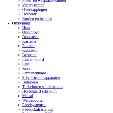
Poets- en wasplaatswanden
Voersystemen
Overkappingen
Decoratie
Borden en beelden
Omheining
Hout
Opschroef
Doorsteek
Kastanje
Poorten
Kunststof
Beoband
Lint en koord
Lint
Koord
Permanentkabel
Schrikstroom apparaten
Isolatoren
Toebehoren schrikstroom
Horseguard schriklint
Metaal
Weidepoorten
Panelsystemen
Paddockafrastering