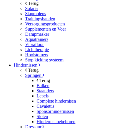
Terug
Solaria
Stapmolens
Trainingsbanden
Verzorgingsproducten
Supplementen en Voer
Dampmasker
Aquatrainers
Vibrafloor
Lichttherapie
Hooistomers
Stop kicking systeem
Hindernissen
Terug
Springen
Terug
Balken
Staanders
Lepels
Complete hindernisen
Cavalettis
Sponsorhindernissen
Sloten
Hindernis toebehoren
Dressuur