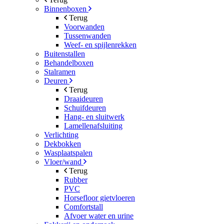
Binnenboxen
Terug
Voorwanden
Tussenwanden
Weef- en spijlenrekken
Buitenstallen
Behandelboxen
Stalramen
Deuren
Terug
Draaideuren
Schuifdeuren
Hang- en sluitwerk
Lamellenafsluiting
Verlichting
Dekbokken
Wasplaatspalen
Vloer/wand
Terug
Rubber
PVC
Horsefloor gietvloeren
Comfortstall
Afvoer water en urine