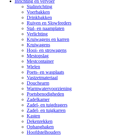
Inrichting en vervoer
Stalinrichting
Voerbakken
Drinkbakken
Ruiven en Slowfeeders
Stal- en naamplaten
Verlichting
Kruiwagens en karren
Kruiwagens
Hooi- en strowagens
Mestopslag
Mestcontainer
Wielen
Poets- en wasplaats
Vastzetmateriaal
Douchearm
Warmwatervoorziening
Poetsbenodigheden
Zadelkamer
Zadel- en tuigdragers
Zadel- en tuigkarren
Kasten
Dekenrekken
Ophanghaken
Hoofdstelhouders