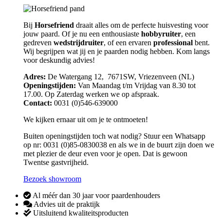
Bij
Horsefriend
draait alles om de perfecte huisvesting voor
jouw paard. Of je nu een enthousiaste
hobbyruiter
, een
gedreven
wedstrijdruiter
, of een ervaren
professional
bent.
Wij begrijpen wat jij en je paarden nodig hebben. Kom langs
voor deskundig advies!
Adres:
De Watergang 12, 7671SW, Vriezenveen (NL)
Openingstijden:
Van Maandag t/m Vrijdag van 8.30 tot
17.00. Op Zaterdag werken we op afspraak.
Contact:
0031 (0)546-639000
We kijken ernaar uit om je te ontmoeten!
Buiten openingstijden toch wat nodig? Stuur een Whatsapp
op nr: 0031 (0)85-0830038 en als we in de buurt zijn doen we
met plezier de deur even voor je open. Dat is gewoon
Twentse gastvrijheid.
Bezoek showroom
Al méér dan 30 jaar voor paardenhouders
Advies uit de praktijk
Uitsluitend kwaliteitsproducten