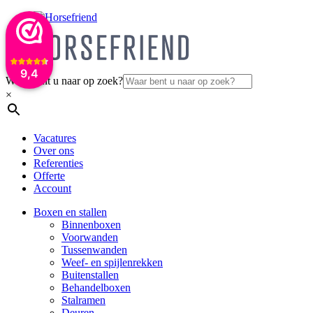
9,4
Waar bent u naar op zoek?
×
Vacatures
Over ons
Referenties
Offerte
Account
Boxen en stallen
Binnenboxen
Voorwanden
Tussenwanden
Weef- en spijlenrekken
Buitenstallen
Behandelboxen
Stalramen
Deuren