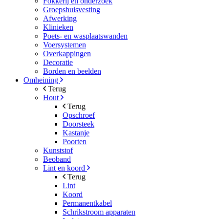
Fokkerij en onderzoek
Groepshuisvesting
Afwerking
Klinieken
Poets- en wasplaatswanden
Voersystemen
Overkappingen
Decoratie
Borden en beelden
Omheining
Terug
Hout
Terug
Opschroef
Doorsteek
Kastanje
Poorten
Kunststof
Beoband
Lint en koord
Terug
Lint
Koord
Permanentkabel
Schrikstroom apparaten