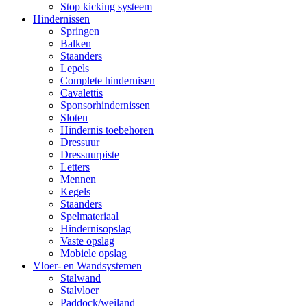
Stop kicking systeem
Hindernissen
Springen
Balken
Staanders
Lepels
Complete hindernisen
Cavalettis
Sponsorhindernissen
Sloten
Hindernis toebehoren
Dressuur
Dressuurpiste
Letters
Mennen
Kegels
Staanders
Spelmateriaal
Hindernisopslag
Vaste opslag
Mobiele opslag
Vloer- en Wandsystemen
Stalwand
Stalvloer
Paddock/weiland