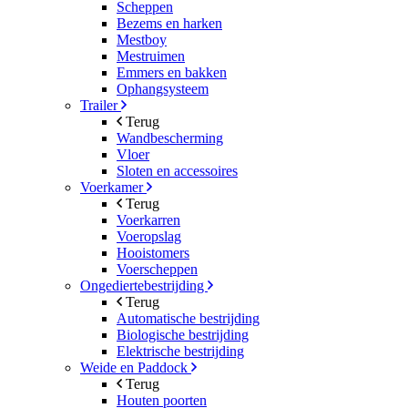
Scheppen
Bezems en harken
Mestboy
Mestruimen
Emmers en bakken
Ophangsysteem
Trailer
Terug
Wandbescherming
Vloer
Sloten en accessoires
Voerkamer
Terug
Voerkarren
Voeropslag
Hooistomers
Voerscheppen
Ongediertebestrijding
Terug
Automatische bestrijding
Biologische bestrijding
Elektrische bestrijding
Weide en Paddock
Terug
Houten poorten