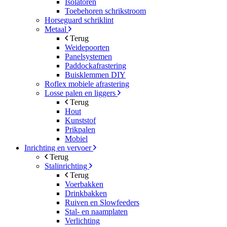
Isolatoren
Toebehoren schrikstroom
Horseguard schriklint
Metaal
Terug
Weidepoorten
Panelsystemen
Paddockafrastering
Buisklemmen DIY
Roflex mobiele afrastering
Losse palen en liggers
Terug
Hout
Kunststof
Prikpalen
Mobiel
Inrichting en vervoer
Terug
Stalinrichting
Terug
Voerbakken
Drinkbakken
Ruiven en Slowfeeders
Stal- en naamplaten
Verlichting