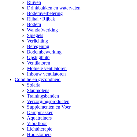
Ruiven
Drinkbakken en watervaten
Bodemverbetering
Rijhal / Rijbak
Bodem
Wandafwerking
Spiegels
Verlichting
Beregening
Bodembewerking
Opstijghulp
Ventilatoren
Mobiele ventilatoren
Inbouw ventilatoren
Conditie en gezondheid
Solaria
Stapmolens
Trainingsbanden
Verzorgingsproducten
Supplementen en Voer
Dampmasker
Aquatrainers
Vibrafloor
Lichttherapie
Hooistomers