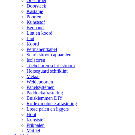
Opschroef
Doorsteek
Kastanje
Poorten
Kunststof
Beoband
Lint en koord
Lint
Koord
Permanentkabel
Schrikstroom apparaten
Isolatoren
Toebehoren schrikstroom
Horseguard schriklint
Metaal
Weidepoorten
Panelsystemen
Paddockafrastering
Buisklemmen DIY
Roflex mobiele afrastering
Losse palen en liggers
Hout
Kunststof
Prikpalen
Mobiel