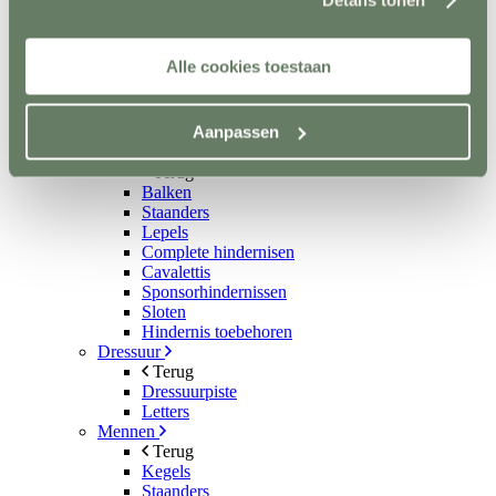
Aquatrainers
Vibrafloor
Lichttherapie
Alle cookies toestaan
Hooistomers
Stop kicking systeem
Hindernissen
Aanpassen
Terug
Springen
Terug
Balken
Staanders
Lepels
Complete hindernisen
Cavalettis
Sponsorhindernissen
Sloten
Hindernis toebehoren
Dressuur
Terug
Dressuurpiste
Letters
Mennen
Terug
Kegels
Staanders