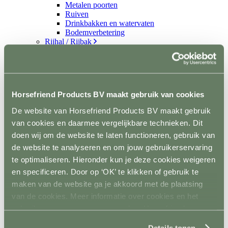
Metalen poorten
Ruiven
Drinkbakken en watervaten
Bodemverbetering
Rijhal / Rijbak
Terug
Bodem
Wandafwerking
Spiegels
Verlichting
Horsefriend Products BV maakt gebruik van cookies
Beregening
Bodembewerking
De website van Horsefriend Products BV maakt gebruik
Opstijghulp
van cookies en daarmee vergelijkbare technieken. Dit
Ventilatoren
Terug
doen wij om de website te laten functioneren, gebruik van
Mobiele ventilatoren
de website te analyseren en om jouw gebruikerservaring
Inbouw ventilatoren
te optimaliseren. Hieronder kun je deze cookies weigeren
Conditie en gezondheid
Terug
en specificeren. Door op ‘OK’ te klikken of gebruik te
Solaria
maken van de website ga je akkoord met de plaatsing
Stapmolens
van de cookies. Meer informatie over cookies en het
Trainingsbanden
Verzorgingsproducten
gebruik van persoonsgegevens door Horsefriend
Supplementen en Voer
Products BV vind je
hier
.
Dampmasker
Details tonen