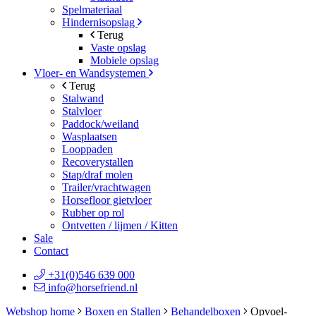
Spelmateriaal
Hindernisopslag
Terug
Vaste opslag
Mobiele opslag
Vloer- en Wandsystemen
Terug
Stalwand
Stalvloer
Paddock/weiland
Wasplaatsen
Looppaden
Recoverystallen
Stap/draf molen
Trailer/vrachtwagen
Horsefloor gietvloer
Rubber op rol
Ontvetten / lijmen / Kitten
Sale
Contact
+31(0)546 639 000
info@horsefriend.nl
Webshop home
Boxen en Stallen
Behandelboxen
Opvoel-