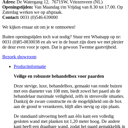
Adres:
De Watergang 12, 7671SW, Vriezenveen (NL)
Openingstijden:
Van Maandag t/m Vrijdag van 8.30 tot 17.00. Op
Zaterdag werken we op afspraak.
Contact:
0031 (0)546-639000
We kijken ernaar uit om je te ontmoeten!
Buiten openingstijden toch wat nodig? Stuur een Whatsapp op nr:
0031 (0)85-0830038 en als we in de buurt zijn doen we met plezier
de deur even voor je open. Dat is gewoon Twentse gastvrijheid.
Bezoek showroom
Productinformatie
Veilige en robuuste behandelbox voor paarden
Deze stevige, luxe, behandelbox, gemaakt van ronde buizen
met een diameter van 108 mm, biedt zowel het paard als de
behandelaar maximale veiligheid, zelfs in stressvolle situaties.
Dankzij de zware constructie en de mogelijkheid om de box
aan de grond te verankeren, blijft alles stevig op zijn plaats.
De standaard uitvoering heeft aan één kant een volledig
gesloten wand met planken tot 1,20 meter hoog. De andere
kant heeft een draaibare wand, zodat het paard gemakkelijk in