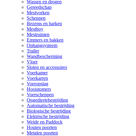
Wassen en drogen
Gereedschap
Mestvorken
Scheppen
Bezems en harken
Mestboy
Mestruimen
Emmers en bakken
Ophangsysteem
Trailer
Wandbescherming
Vloer
Sloten en accessoires
Voerkamer
Voerkarren
Voeropslag
Hooistomers
Voerscheppen
Ongediertebestrijding
Automatische bestrijding
Biologische bestrijding
Elektrische bestrijding
Weide en Paddock
Houten poorten
Metalen poorten