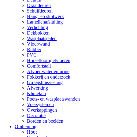
Draaideuren
Schuifdeuren
Hang- en sluitwerk
Lamellenafsluiting
Verlichting
Dekbokken
Wasplaatspalen
Vloer/wand
Rubber
PVC
Horsefloor gietvloeren
Comfortstall
Afvoer water en urine
Fokkerij en onderzoek
Groepshuisvesting
Afwerking
Klinieken
Poets- en wasplaatswanden
Voersystemen
Overkappingen
Decoratie
Borden en beelden
Omheining
Hout