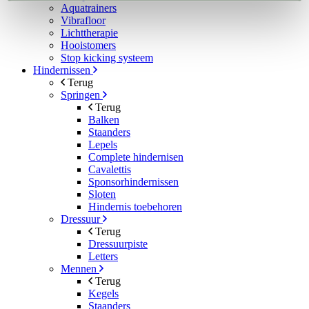
Aquatrainers
Vibrafloor
Lichttherapie
Hooistomers
Stop kicking systeem
Hindernissen
Terug
Springen
Terug
Balken
Staanders
Lepels
Complete hindernisen
Cavalettis
Sponsorhindernissen
Sloten
Hindernis toebehoren
Dressuur
Terug
Dressuurpiste
Letters
Mennen
Terug
Kegels
Staanders