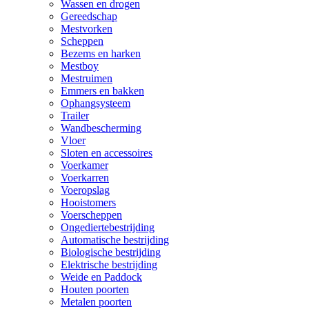
Wassen en drogen
Gereedschap
Mestvorken
Scheppen
Bezems en harken
Mestboy
Mestruimen
Emmers en bakken
Ophangsysteem
Trailer
Wandbescherming
Vloer
Sloten en accessoires
Voerkamer
Voerkarren
Voeropslag
Hooistomers
Voerscheppen
Ongediertebestrijding
Automatische bestrijding
Biologische bestrijding
Elektrische bestrijding
Weide en Paddock
Houten poorten
Metalen poorten