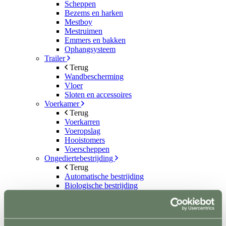
Scheppen
Bezems en harken
Mestboy
Mestruimen
Emmers en bakken
Ophangsysteem
Trailer
Terug
Wandbescherming
Vloer
Sloten en accessoires
Voerkamer
Terug
Voerkarren
Voeropslag
Hooistomers
Voerscheppen
Ongediertebestrijding
Terug
Automatische bestrijding
Biologische bestrijding
Elektrische bestrijding
Weide en Paddock
Terug
Houten poorten