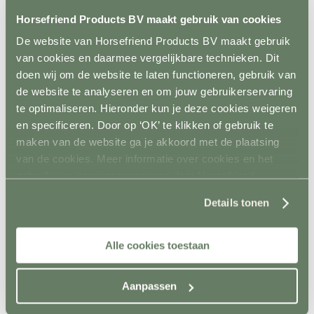
Metalen poorten
Horsefriend Products BV maakt gebruik van cookies
Ruiven
Drinkbakken en watervaten
De website van Horsefriend Products BV maakt gebruik
Bodemverbetering
Rijhal / Rijbak
van cookies en daarmee vergelijkbare technieken. Dit
Terug
doen wij om de website te laten functioneren, gebruik van
Bodem
de website te analyseren en om jouw gebruikerservaring
Wandafwerking
Spiegels
te optimaliseren. Hieronder kun je deze cookies weigeren
Verlichting
en specificeren. Door op ‘OK’ te klikken of gebruik te
Beregening
maken van de website ga je akkoord met de plaatsing
Bodembewerking
Opstijghulp
van de cookies. Meer informatie over cookies en het
Ventilatoren
gebruik van persoonsgegevens door Horsefriend
Terug
Products BV vind je
hier
.
Mobiele ventilatoren
Details tonen
Inbouw ventilatoren
Conditie en gezondheid
Terug
Alle cookies toestaan
Solaria
Stapmolens
Trainingsbanden
Verzorgingsproducten
Aanpassen
Supplementen en Voer
Dampmasker