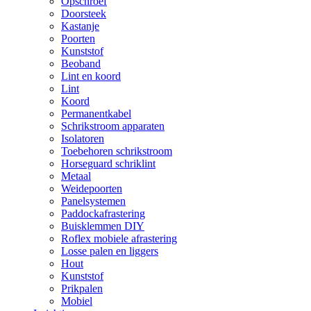
Opschroef
Doorsteek
Kastanje
Poorten
Kunststof
Beoband
Lint en koord
Lint
Koord
Permanentkabel
Schrikstroom apparaten
Isolatoren
Toebehoren schrikstroom
Horseguard schriklint
Metaal
Weidepoorten
Panelsystemen
Paddockafrastering
Buisklemmen DIY
Roflex mobiele afrastering
Losse palen en liggers
Hout
Kunststof
Prikpalen
Mobiel