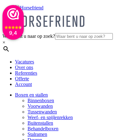
9,4
Waar bent u naar op zoek?
×
Vacatures
Over ons
Referenties
Offerte
Account
Boxen en stallen
Binnenboxen
Voorwanden
Tussenwanden
Weef- en spijlenrekken
Buitenstallen
Behandelboxen
Stalramen
Deuren