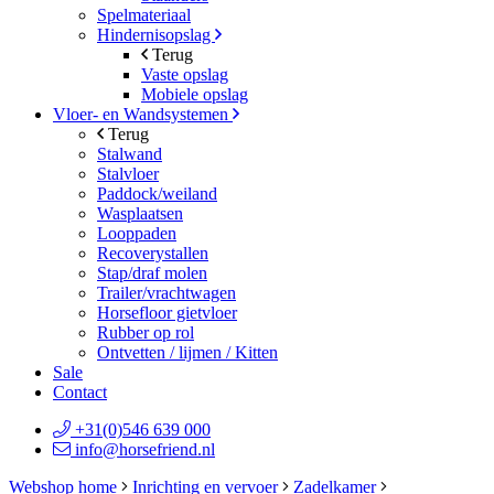
Spelmateriaal
Hindernisopslag
Terug
Vaste opslag
Mobiele opslag
Vloer- en Wandsystemen
Terug
Stalwand
Stalvloer
Paddock/weiland
Wasplaatsen
Looppaden
Recoverystallen
Stap/draf molen
Trailer/vrachtwagen
Horsefloor gietvloer
Rubber op rol
Ontvetten / lijmen / Kitten
Sale
Contact
+31(0)546 639 000
info@horsefriend.nl
Webshop home
Inrichting en vervoer
Zadelkamer