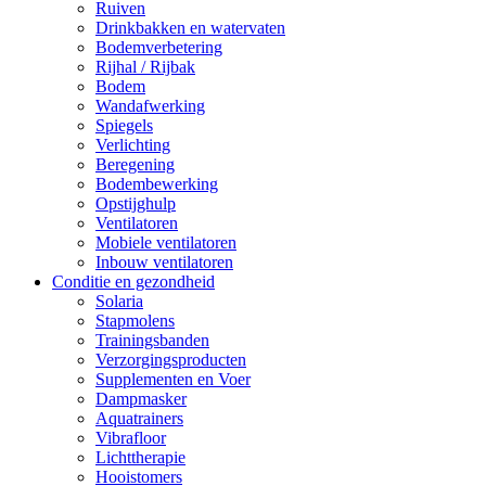
Ruiven
Drinkbakken en watervaten
Bodemverbetering
Rijhal / Rijbak
Bodem
Wandafwerking
Spiegels
Verlichting
Beregening
Bodembewerking
Opstijghulp
Ventilatoren
Mobiele ventilatoren
Inbouw ventilatoren
Conditie en gezondheid
Solaria
Stapmolens
Trainingsbanden
Verzorgingsproducten
Supplementen en Voer
Dampmasker
Aquatrainers
Vibrafloor
Lichttherapie
Hooistomers