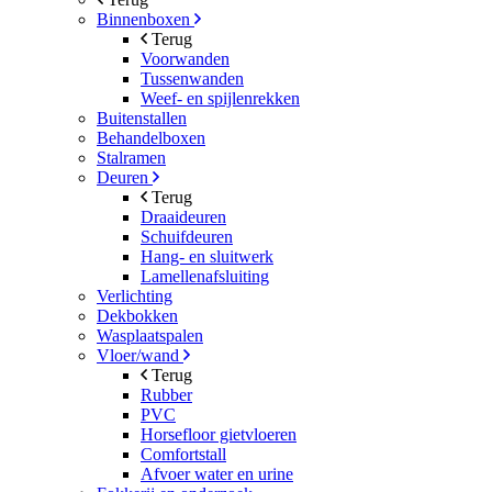
Binnenboxen
Terug
Voorwanden
Tussenwanden
Weef- en spijlenrekken
Buitenstallen
Behandelboxen
Stalramen
Deuren
Terug
Draaideuren
Schuifdeuren
Hang- en sluitwerk
Lamellenafsluiting
Verlichting
Dekbokken
Wasplaatspalen
Vloer/wand
Terug
Rubber
PVC
Horsefloor gietvloeren
Comfortstall
Afvoer water en urine