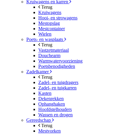
Kruiwagens en karren
Terug
Kruiwagens
Hooi- en strowagens
Mestopslag
Mestcontainer
Wielen
Poets- en wasplaats
Terug
Vastzetmateriaal
Douchearm
Warmwatervoorziening
Poetsbenodigheden
Zadelkamer
Terug
Zadel- en tuigdragers
Zadel- en tuigkarren
Kasten
Dekenrekken
Ophanghaken
Hoofdstelhouders
Wassen en drogen
Gereedschap
Terug
Mestvorken