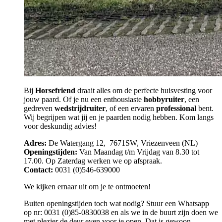
Bij
Horsefriend
draait alles om de perfecte huisvesting voor
jouw paard. Of je nu een enthousiaste
hobbyruiter
, een
gedreven
wedstrijdruiter
, of een ervaren
professional
bent.
Wij begrijpen wat jij en je paarden nodig hebben. Kom langs
voor deskundig advies!
Adres:
De Watergang 12, 7671SW, Vriezenveen (NL)
Openingstijden:
Van Maandag t/m Vrijdag van 8.30 tot
17.00. Op Zaterdag werken we op afspraak.
Contact:
0031 (0)546-639000
We kijken ernaar uit om je te ontmoeten!
Buiten openingstijden toch wat nodig? Stuur een Whatsapp
op nr: 0031 (0)85-0830038 en als we in de buurt zijn doen we
met plezier de deur even voor je open. Dat is gewoon