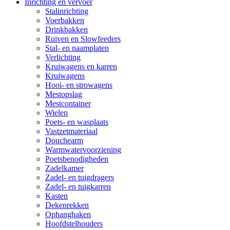
Inrichting en vervoer
Stalinrichting
Voerbakken
Drinkbakken
Ruiven en Slowfeeders
Stal- en naamplaten
Verlichting
Kruiwagens en karren
Kruiwagens
Hooi- en strowagens
Mestopslag
Mestcontainer
Wielen
Poets- en wasplaats
Vastzetmateriaal
Douchearm
Warmwatervoorziening
Poetsbenodigheden
Zadelkamer
Zadel- en tuigdragers
Zadel- en tuigkarren
Kasten
Dekenrekken
Ophanghaken
Hoofdstelhouders