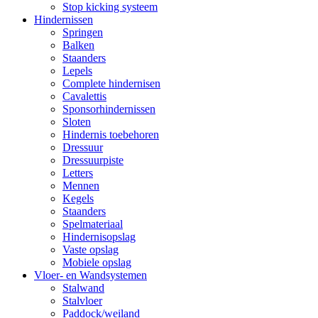
Stop kicking systeem
Hindernissen
Springen
Balken
Staanders
Lepels
Complete hindernisen
Cavalettis
Sponsorhindernissen
Sloten
Hindernis toebehoren
Dressuur
Dressuurpiste
Letters
Mennen
Kegels
Staanders
Spelmateriaal
Hindernisopslag
Vaste opslag
Mobiele opslag
Vloer- en Wandsystemen
Stalwand
Stalvloer
Paddock/weiland