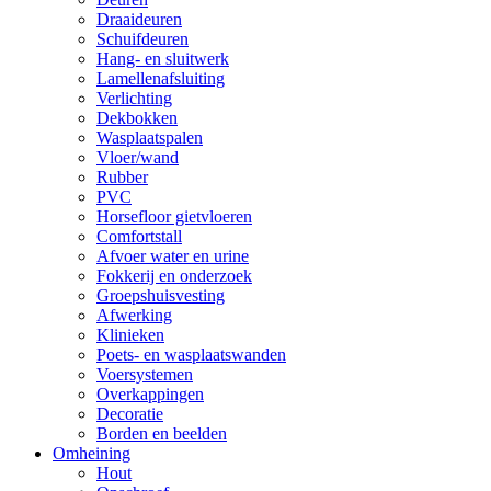
Draaideuren
Schuifdeuren
Hang- en sluitwerk
Lamellenafsluiting
Verlichting
Dekbokken
Wasplaatspalen
Vloer/wand
Rubber
PVC
Horsefloor gietvloeren
Comfortstall
Afvoer water en urine
Fokkerij en onderzoek
Groepshuisvesting
Afwerking
Klinieken
Poets- en wasplaatswanden
Voersystemen
Overkappingen
Decoratie
Borden en beelden
Omheining
Hout