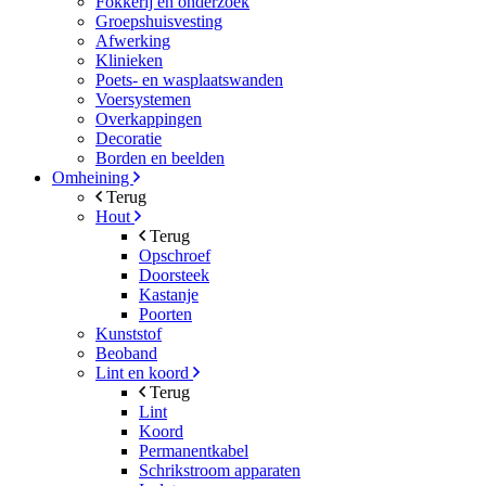
Fokkerij en onderzoek
Groepshuisvesting
Afwerking
Klinieken
Poets- en wasplaatswanden
Voersystemen
Overkappingen
Decoratie
Borden en beelden
Omheining
Terug
Hout
Terug
Opschroef
Doorsteek
Kastanje
Poorten
Kunststof
Beoband
Lint en koord
Terug
Lint
Koord
Permanentkabel
Schrikstroom apparaten