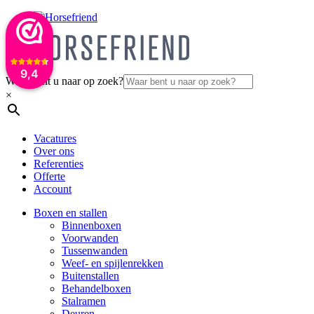
9,4
Waar bent u naar op zoek?
×
Vacatures
Over ons
Referenties
Offerte
Account
Boxen en stallen
Binnenboxen
Voorwanden
Tussenwanden
Weef- en spijlenrekken
Buitenstallen
Behandelboxen
Stalramen
Deuren