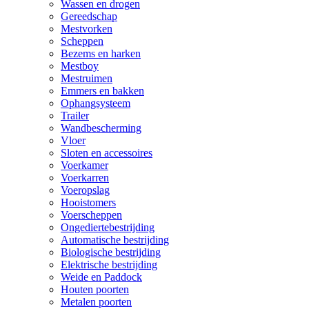
Wassen en drogen
Gereedschap
Mestvorken
Scheppen
Bezems en harken
Mestboy
Mestruimen
Emmers en bakken
Ophangsysteem
Trailer
Wandbescherming
Vloer
Sloten en accessoires
Voerkamer
Voerkarren
Voeropslag
Hooistomers
Voerscheppen
Ongediertebestrijding
Automatische bestrijding
Biologische bestrijding
Elektrische bestrijding
Weide en Paddock
Houten poorten
Metalen poorten