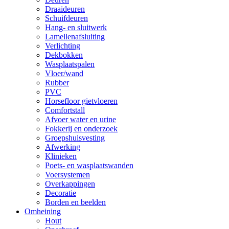
Draaideuren
Schuifdeuren
Hang- en sluitwerk
Lamellenafsluiting
Verlichting
Dekbokken
Wasplaatspalen
Vloer/wand
Rubber
PVC
Horsefloor gietvloeren
Comfortstall
Afvoer water en urine
Fokkerij en onderzoek
Groepshuisvesting
Afwerking
Klinieken
Poets- en wasplaatswanden
Voersystemen
Overkappingen
Decoratie
Borden en beelden
Omheining
Hout