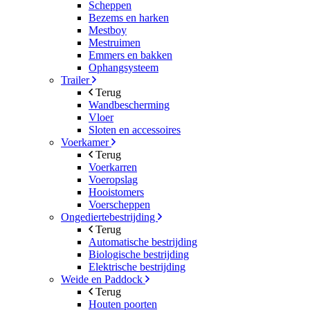
Scheppen
Bezems en harken
Mestboy
Mestruimen
Emmers en bakken
Ophangsysteem
Trailer
Terug
Wandbescherming
Vloer
Sloten en accessoires
Voerkamer
Terug
Voerkarren
Voeropslag
Hooistomers
Voerscheppen
Ongediertebestrijding
Terug
Automatische bestrijding
Biologische bestrijding
Elektrische bestrijding
Weide en Paddock
Terug
Houten poorten