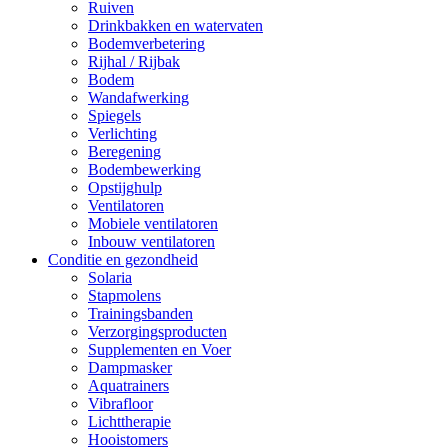
Ruiven
Drinkbakken en watervaten
Bodemverbetering
Rijhal / Rijbak
Bodem
Wandafwerking
Spiegels
Verlichting
Beregening
Bodembewerking
Opstijghulp
Ventilatoren
Mobiele ventilatoren
Inbouw ventilatoren
Conditie en gezondheid
Solaria
Stapmolens
Trainingsbanden
Verzorgingsproducten
Supplementen en Voer
Dampmasker
Aquatrainers
Vibrafloor
Lichttherapie
Hooistomers