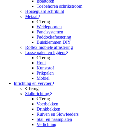
Isolatoren
Toebehoren schrikstroom
Horseguard schriklint
Metaal
Terug
Weidepoorten
Panelsystemen
Paddockafrastering
Buisklemmen DIY
Roflex mobiele afrastering
Losse palen en liggers
Terug
Hout
Kunststof
Prikpalen
Mobiel
Inrichting en vervoer
Terug
Stalinrichting
Terug
Voerbakken
Drinkbakken
Ruiven en Slowfeeders
Stal- en naamplaten
Verlichting