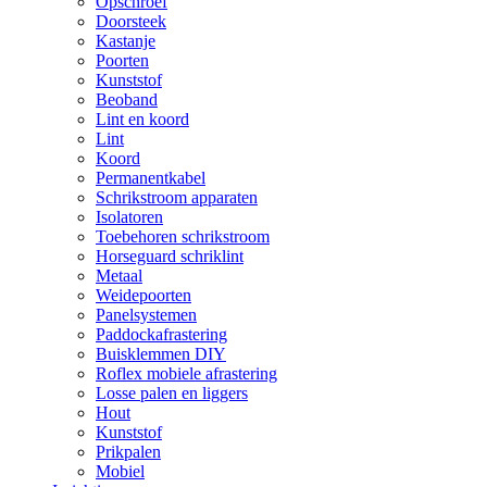
Opschroef
Doorsteek
Kastanje
Poorten
Kunststof
Beoband
Lint en koord
Lint
Koord
Permanentkabel
Schrikstroom apparaten
Isolatoren
Toebehoren schrikstroom
Horseguard schriklint
Metaal
Weidepoorten
Panelsystemen
Paddockafrastering
Buisklemmen DIY
Roflex mobiele afrastering
Losse palen en liggers
Hout
Kunststof
Prikpalen
Mobiel