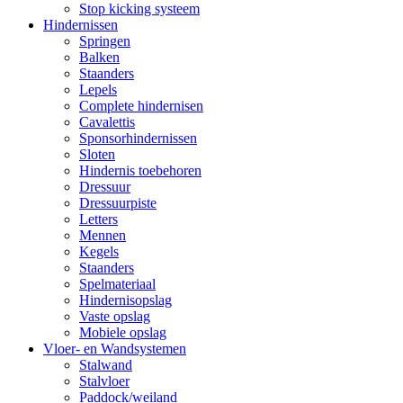
Stop kicking systeem
Hindernissen
Springen
Balken
Staanders
Lepels
Complete hindernisen
Cavalettis
Sponsorhindernissen
Sloten
Hindernis toebehoren
Dressuur
Dressuurpiste
Letters
Mennen
Kegels
Staanders
Spelmateriaal
Hindernisopslag
Vaste opslag
Mobiele opslag
Vloer- en Wandsystemen
Stalwand
Stalvloer
Paddock/weiland