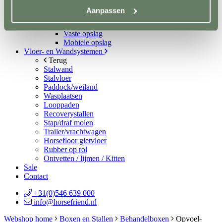
Spelmateriaal
Aanpassen
Hindernisopslag
Terug
Vaste opslag
Mobiele opslag
Vloer- en Wandsystemen
Terug
Stalwand
Stalvloer
Paddock/weiland
Wasplaatsen
Looppaden
Recoverystallen
Stap/draf molen
Trailer/vrachtwagen
Horsefloor gietvloer
Rubber op rol
Ontvetten / lijmen / Kitten
Sale
Contact
+31(0)546 639 000
info@horsefriend.nl
Webshop home
Boxen en Stallen
Behandelboxen
Opvoel-