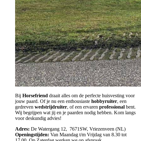
Bij
Horsefriend
draait alles om de perfecte huisvesting voor
jouw paard. Of je nu een enthousiaste
hobbyruiter
, een
gedreven
wedstrijdruiter
, of een ervaren
professional
bent.
Wij begrijpen wat jij en je paarden nodig hebben. Kom langs
voor deskundig advies!
Adres:
De Watergang 12, 7671SW, Vriezenveen (NL)
Openingstijden:
Van Maandag t/m Vrijdag van 8.30 tot
17.00. Op Zaterdag werken we op afspraak.