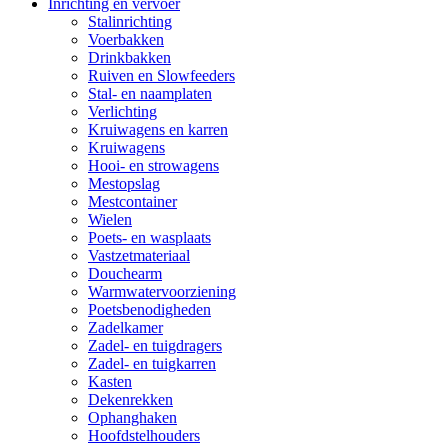
Inrichting en vervoer
Stalinrichting
Voerbakken
Drinkbakken
Ruiven en Slowfeeders
Stal- en naamplaten
Verlichting
Kruiwagens en karren
Kruiwagens
Hooi- en strowagens
Mestopslag
Mestcontainer
Wielen
Poets- en wasplaats
Vastzetmateriaal
Douchearm
Warmwatervoorziening
Poetsbenodigheden
Zadelkamer
Zadel- en tuigdragers
Zadel- en tuigkarren
Kasten
Dekenrekken
Ophanghaken
Hoofdstelhouders