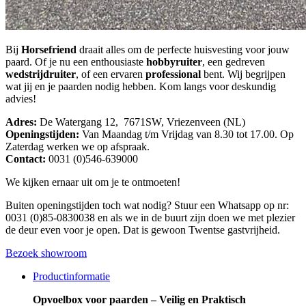
Bij
Horsefriend
draait alles om de perfecte huisvesting voor jouw
paard. Of je nu een enthousiaste
hobbyruiter
, een gedreven
wedstrijdruiter
, of een ervaren
professional
bent. Wij begrijpen
wat jij en je paarden nodig hebben. Kom langs voor deskundig
advies!
Adres:
De Watergang 12, 7671SW, Vriezenveen (NL)
Openingstijden:
Van Maandag t/m Vrijdag van 8.30 tot 17.00. Op
Zaterdag werken we op afspraak.
Contact:
0031 (0)546-639000
We kijken ernaar uit om je te ontmoeten!
Buiten openingstijden toch wat nodig? Stuur een Whatsapp op nr:
0031 (0)85-0830038 en als we in de buurt zijn doen we met plezier
de deur even voor je open. Dat is gewoon Twentse gastvrijheid.
Bezoek showroom
Productinformatie
Opvoelbox voor paarden – Veilig en Praktisch