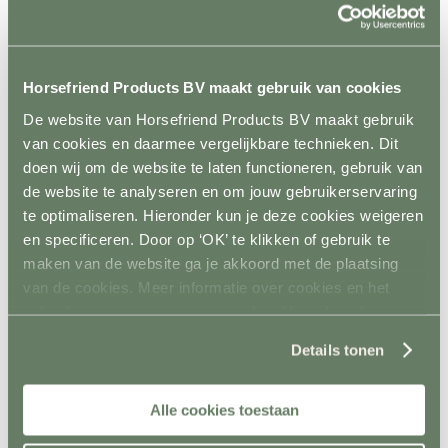
Aquatrainers
Vibrafloor
Lichttherapie
Hooistomers
Stop kicking systeem
Horsefriend Products BV maakt gebruik van cookies
Hindernissen
De website van Horsefriend Products BV maakt gebruik
Terug
Springen
van cookies en daarmee vergelijkbare technieken. Dit
Terug
doen wij om de website te laten functioneren, gebruik van
Balken
de website te analyseren en om jouw gebruikerservaring
Staanders
Lepels
te optimaliseren. Hieronder kun je deze cookies weigeren
Complete hindernisen
en specificeren. Door op ‘OK’ te klikken of gebruik te
Cavalettis
maken van de website ga je akkoord met de plaatsing
Sponsorhindernissen
Sloten
van de cookies. Meer informatie over cookies en het
Hindernis toebehoren
gebruik van persoonsgegevens door Horsefriend
Dressuur
Products BV vind je
hier
.
Terug
Details tonen
Dressuurpiste
Letters
Mennen
Terug
Alle cookies toestaan
Kegels
Staanders