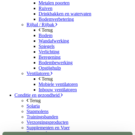
Metalen poorten
Ruiven
Drinkbakken en watervaten
Bodemverbetering
Rijhal / Rijbak
Terug
Bodem
Wandafwerking
Spiegels
Verlichting
Beregening
Bodembewerking
Opstijghulp
Ventilatoren
Terug
Mobiele ventilatoren
Inbouw ventilatoren
Conditie en gezondheid
Terug
Solaria
Stapmolens
Trainingsbanden
Verzorgingsproducten
Supplementen en Voer
Dampmasker