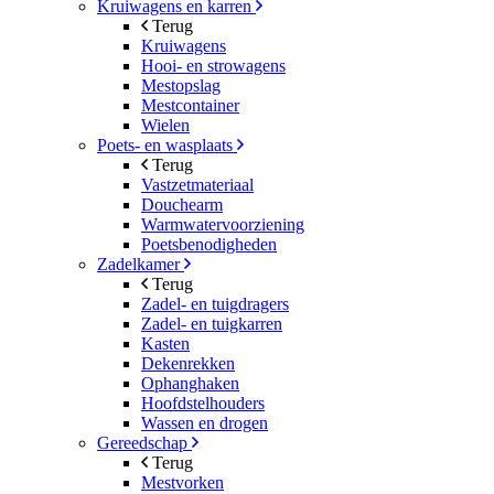
Kruiwagens en karren
Terug
Kruiwagens
Hooi- en strowagens
Mestopslag
Mestcontainer
Wielen
Poets- en wasplaats
Terug
Vastzetmateriaal
Douchearm
Warmwatervoorziening
Poetsbenodigheden
Zadelkamer
Terug
Zadel- en tuigdragers
Zadel- en tuigkarren
Kasten
Dekenrekken
Ophanghaken
Hoofdstelhouders
Wassen en drogen
Gereedschap
Terug
Mestvorken