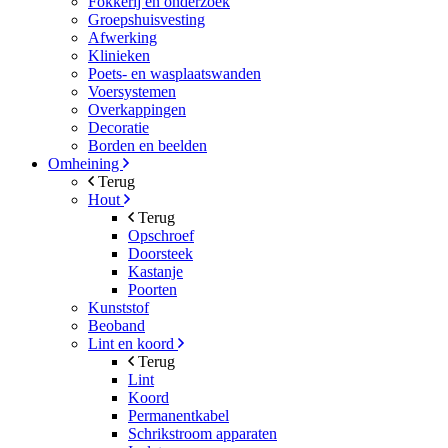
Fokkerij en onderzoek
Groepshuisvesting
Afwerking
Klinieken
Poets- en wasplaatswanden
Voersystemen
Overkappingen
Decoratie
Borden en beelden
Omheining
Terug
Hout
Terug
Opschroef
Doorsteek
Kastanje
Poorten
Kunststof
Beoband
Lint en koord
Terug
Lint
Koord
Permanentkabel
Schrikstroom apparaten