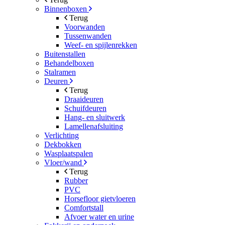
Binnenboxen
Terug
Voorwanden
Tussenwanden
Weef- en spijlenrekken
Buitenstallen
Behandelboxen
Stalramen
Deuren
Terug
Draaideuren
Schuifdeuren
Hang- en sluitwerk
Lamellenafsluiting
Verlichting
Dekbokken
Wasplaatspalen
Vloer/wand
Terug
Rubber
PVC
Horsefloor gietvloeren
Comfortstall
Afvoer water en urine