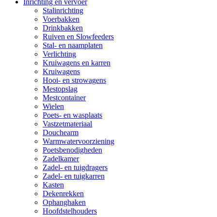
Inrichting en vervoer
Stalinrichting
Voerbakken
Drinkbakken
Ruiven en Slowfeeders
Stal- en naamplaten
Verlichting
Kruiwagens en karren
Kruiwagens
Hooi- en strowagens
Mestopslag
Mestcontainer
Wielen
Poets- en wasplaats
Vastzetmateriaal
Douchearm
Warmwatervoorziening
Poetsbenodigheden
Zadelkamer
Zadel- en tuigdragers
Zadel- en tuigkarren
Kasten
Dekenrekken
Ophanghaken
Hoofdstelhouders