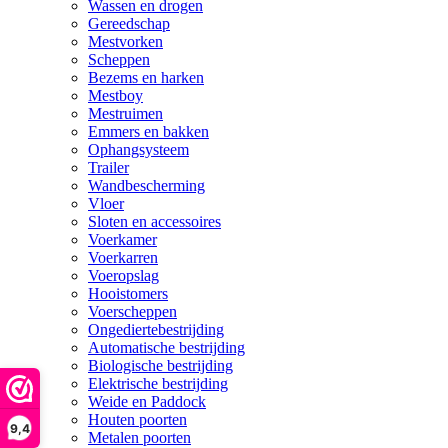
Wassen en drogen
Gereedschap
Mestvorken
Scheppen
Bezems en harken
Mestboy
Mestruimen
Emmers en bakken
Ophangsysteem
Trailer
Wandbescherming
Vloer
Sloten en accessoires
Voerkamer
Voerkarren
Voeropslag
Hooistomers
Voerscheppen
Ongediertebestrijding
Automatische bestrijding
Biologische bestrijding
Elektrische bestrijding
Weide en Paddock
Houten poorten
9,4
Metalen poorten