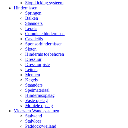
Stop kicking systeem
Hindernissen
Springen
Balken
Staanders
Lepels
Complete hindernisen
Cavalettis
Sponsorhindernissen
Sloten
Hindernis toebehoren
Dressuur
Dressuurpiste
Letters
Mennen
Kegels
Staanders
Spelmateriaal
Hindernisopslag
Vaste opslag
Mobiele opslag
Vloer- en Wandsystemen
Stalwand
Stalvloer
Paddock/weiland