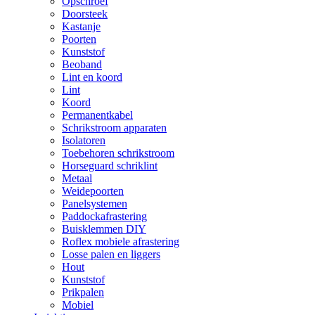
Opschroef
Doorsteek
Kastanje
Poorten
Kunststof
Beoband
Lint en koord
Lint
Koord
Permanentkabel
Schrikstroom apparaten
Isolatoren
Toebehoren schrikstroom
Horseguard schriklint
Metaal
Weidepoorten
Panelsystemen
Paddockafrastering
Buisklemmen DIY
Roflex mobiele afrastering
Losse palen en liggers
Hout
Kunststof
Prikpalen
Mobiel