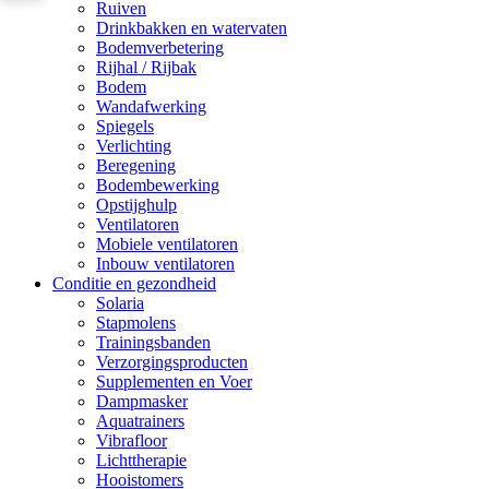
Ruiven
Drinkbakken en watervaten
Bodemverbetering
Rijhal / Rijbak
Bodem
Wandafwerking
Spiegels
Verlichting
Beregening
Bodembewerking
Opstijghulp
Ventilatoren
Mobiele ventilatoren
Inbouw ventilatoren
Conditie en gezondheid
Solaria
Stapmolens
Trainingsbanden
Verzorgingsproducten
Supplementen en Voer
Dampmasker
Aquatrainers
Vibrafloor
Lichttherapie
Hooistomers