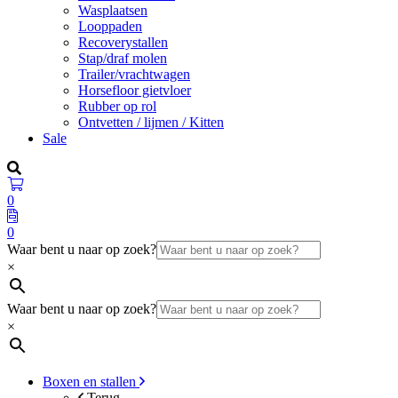
Wasplaatsen
Looppaden
Recoverystallen
Stap/draf molen
Trailer/vrachtwagen
Horsefloor gietvloer
Rubber op rol
Ontvetten / lijmen / Kitten
Sale
0
0
Waar bent u naar op zoek?
×
Waar bent u naar op zoek?
×
Boxen en stallen
Terug