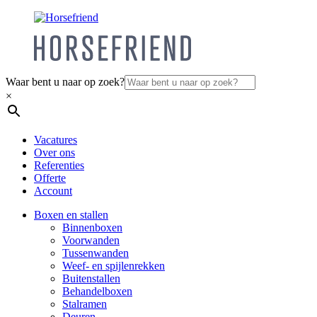
Waar bent u naar op zoek?
×
Vacatures
Over ons
Referenties
Offerte
Account
Boxen en stallen
Binnenboxen
Voorwanden
Tussenwanden
Weef- en spijlenrekken
Buitenstallen
Behandelboxen
Stalramen
Deuren