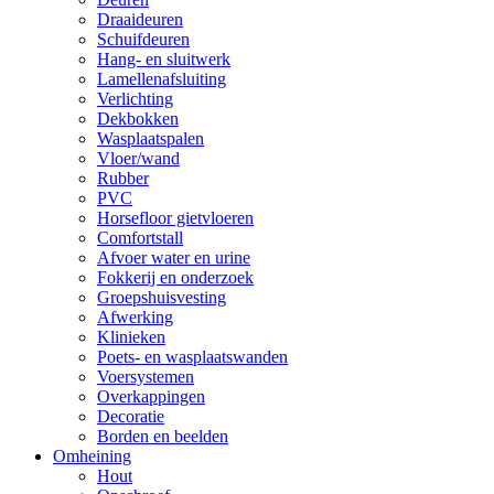
Draaideuren
Schuifdeuren
Hang- en sluitwerk
Lamellenafsluiting
Verlichting
Dekbokken
Wasplaatspalen
Vloer/wand
Rubber
PVC
Horsefloor gietvloeren
Comfortstall
Afvoer water en urine
Fokkerij en onderzoek
Groepshuisvesting
Afwerking
Klinieken
Poets- en wasplaatswanden
Voersystemen
Overkappingen
Decoratie
Borden en beelden
Omheining
Hout