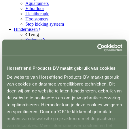
Aquatrainers
Vibrafloor
Lichttherapie
Hooistomers
Stop kicking systeem
Hindernissen
Terug
Springen
Terug
Balken
Staanders
Lepels
Complete hindernisen
Horsefriend Products BV maakt gebruik van cookies
Cavalettis
Sponsorhindernissen
De website van Horsefriend Products BV maakt gebruik
Sloten
van cookies en daarmee vergelijkbare technieken. Dit
Hindernis toebehoren
doen wij om de website te laten functioneren, gebruik van
Dressuur
Terug
de website te analyseren en om jouw gebruikerservaring
Dressuurpiste
te optimaliseren. Hieronder kun je deze cookies weigeren
Letters
en specificeren. Door op ‘OK’ te klikken of gebruik te
Mennen
Terug
maken van de website ga je akkoord met de plaatsing
Kegels
van de cookies. Meer informatie over cookies en het
Staanders