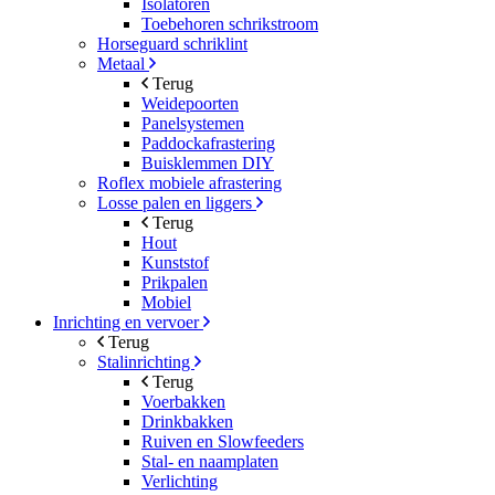
Isolatoren
Toebehoren schrikstroom
Horseguard schriklint
Metaal
Terug
Weidepoorten
Panelsystemen
Paddockafrastering
Buisklemmen DIY
Roflex mobiele afrastering
Losse palen en liggers
Terug
Hout
Kunststof
Prikpalen
Mobiel
Inrichting en vervoer
Terug
Stalinrichting
Terug
Voerbakken
Drinkbakken
Ruiven en Slowfeeders
Stal- en naamplaten
Verlichting