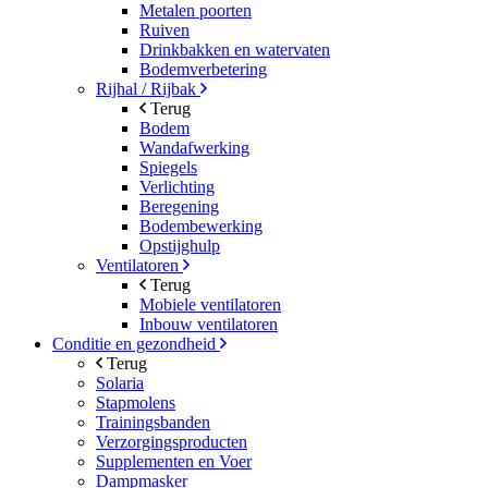
Metalen poorten
Ruiven
Drinkbakken en watervaten
Bodemverbetering
Rijhal / Rijbak
Terug
Bodem
Wandafwerking
Spiegels
Verlichting
Beregening
Bodembewerking
Opstijghulp
Ventilatoren
Terug
Mobiele ventilatoren
Inbouw ventilatoren
Conditie en gezondheid
Terug
Solaria
Stapmolens
Trainingsbanden
Verzorgingsproducten
Supplementen en Voer
Dampmasker