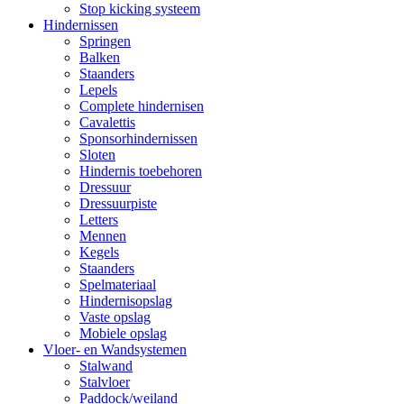
Stop kicking systeem
Hindernissen
Springen
Balken
Staanders
Lepels
Complete hindernisen
Cavalettis
Sponsorhindernissen
Sloten
Hindernis toebehoren
Dressuur
Dressuurpiste
Letters
Mennen
Kegels
Staanders
Spelmateriaal
Hindernisopslag
Vaste opslag
Mobiele opslag
Vloer- en Wandsystemen
Stalwand
Stalvloer
Paddock/weiland