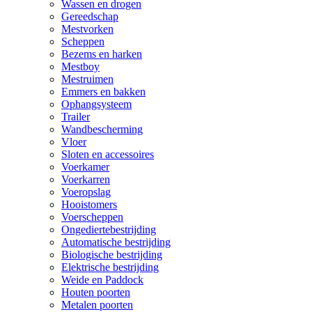
Wassen en drogen
Gereedschap
Mestvorken
Scheppen
Bezems en harken
Mestboy
Mestruimen
Emmers en bakken
Ophangsysteem
Trailer
Wandbescherming
Vloer
Sloten en accessoires
Voerkamer
Voerkarren
Voeropslag
Hooistomers
Voerscheppen
Ongediertebestrijding
Automatische bestrijding
Biologische bestrijding
Elektrische bestrijding
Weide en Paddock
Houten poorten
Metalen poorten