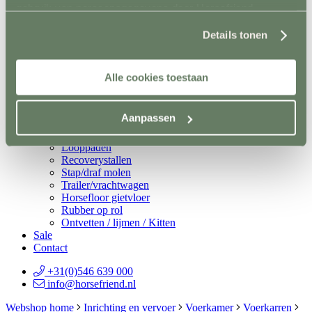
gebruik van persoonsgegevens door Horsefriend
Spelmateriaal
Hindernisopslag
Products BV vind je
hier
.
Terug
Details tonen
Vaste opslag
Mobiele opslag
Vloer- en Wandsystemen
Alle cookies toestaan
Terug
Stalwand
Stalvloer
Aanpassen
Paddock/weiland
Wasplaatsen
Looppaden
Recoverystallen
Stap/draf molen
Trailer/vrachtwagen
Horsefloor gietvloer
Rubber op rol
Ontvetten / lijmen / Kitten
Sale
Contact
+31(0)546 639 000
info@horsefriend.nl
Webshop home
Inrichting en vervoer
Voerkamer
Voerkarren