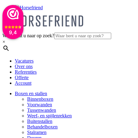
9,4
Waar bent u naar op zoek?
×
Vacatures
Over ons
Referenties
Offerte
Account
Boxen en stallen
Binnenboxen
Voorwanden
Tussenwanden
Weef- en spijlenrekken
Buitenstallen
Behandelboxen
Stalramen
Deuren