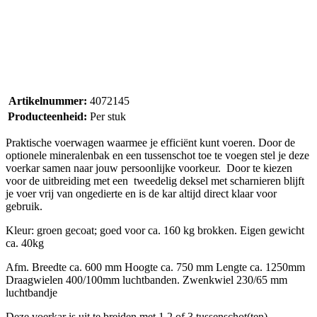
Artikelnummer:
4072145
Producteenheid:
Per stuk
Praktische voerwagen waarmee je efficiënt kunt voeren. Door de
optionele mineralenbak en een tussenschot toe te voegen stel je deze
voerkar samen naar jouw persoonlijke voorkeur. Door te kiezen
voor de uitbreiding met een tweedelig deksel met scharnieren blijft
je voer vrij van ongedierte en is de kar altijd direct klaar voor
gebruik.
Kleur: groen gecoat; goed voor ca. 160 kg brokken. Eigen gewicht
ca. 40kg
Afm. Breedte ca. 600 mm Hoogte ca. 750 mm Lengte ca. 1250mm
Draagwielen 400/100mm luchtbanden. Zwenkwiel 230/65 mm
luchtbandje
Deze voerkar is uit te breiden met 1,2 of 3 tussenschot(ten)