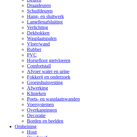
Draaideuren
Schuifdeuren
Hang- en sluitwerk
Lamellenafsluiting
Verlichting
Dekbokken
Wasplaatspalen
Vloer/wand
Rubber
PVC
Horsefloor gietvloeren
Comfortstall
Afvoer water en urine
Fokkerij en onderzoek
Groepshuisvesting
Afwerking
Klinieken
Poets- en wasplaatswanden
Voersystemen
Overkappingen
Decoratie
Borden en beelden
Omheining
Hout