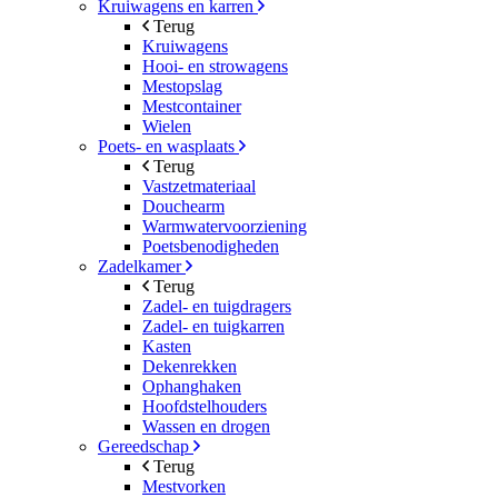
Kruiwagens en karren
Terug
Kruiwagens
Hooi- en strowagens
Mestopslag
Mestcontainer
Wielen
Poets- en wasplaats
Terug
Vastzetmateriaal
Douchearm
Warmwatervoorziening
Poetsbenodigheden
Zadelkamer
Terug
Zadel- en tuigdragers
Zadel- en tuigkarren
Kasten
Dekenrekken
Ophanghaken
Hoofdstelhouders
Wassen en drogen
Gereedschap
Terug
Mestvorken