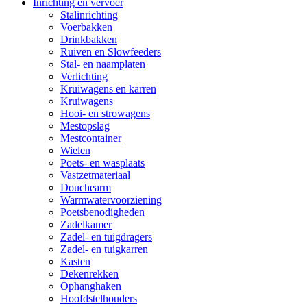
Inrichting en vervoer
Stalinrichting
Voerbakken
Drinkbakken
Ruiven en Slowfeeders
Stal- en naamplaten
Verlichting
Kruiwagens en karren
Kruiwagens
Hooi- en strowagens
Mestopslag
Mestcontainer
Wielen
Poets- en wasplaats
Vastzetmateriaal
Douchearm
Warmwatervoorziening
Poetsbenodigheden
Zadelkamer
Zadel- en tuigdragers
Zadel- en tuigkarren
Kasten
Dekenrekken
Ophanghaken
Hoofdstelhouders