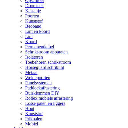
Opschroef
Doorsteek
Kastanje
Poorten
Kunststof
Beoband
Lint en koord
Lint
Koord
Permanentkabel
Schrikstroom apparaten
Isolatoren
Toebehoren schrikstroom
Horseguard schriklint
Metaal
Weidepoorten
Panelsystemen
Paddockafrastering
Buisklemmen DIY
Roflex mobiele afrastering
Losse palen en liggers
Hout
Kunststof
Prikpalen
Mobiel