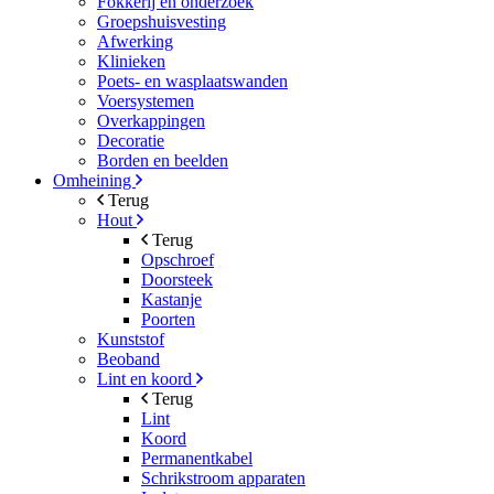
Fokkerij en onderzoek
Groepshuisvesting
Afwerking
Klinieken
Poets- en wasplaatswanden
Voersystemen
Overkappingen
Decoratie
Borden en beelden
Omheining
Terug
Hout
Terug
Opschroef
Doorsteek
Kastanje
Poorten
Kunststof
Beoband
Lint en koord
Terug
Lint
Koord
Permanentkabel
Schrikstroom apparaten