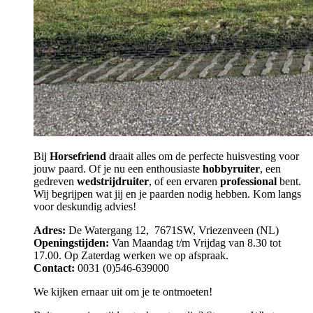
Bij
Horsefriend
draait alles om de perfecte huisvesting voor
jouw paard. Of je nu een enthousiaste
hobbyruiter
, een
gedreven
wedstrijdruiter
, of een ervaren
professional
bent.
Wij begrijpen wat jij en je paarden nodig hebben. Kom langs
voor deskundig advies!
Adres:
De Watergang 12, 7671SW, Vriezenveen (NL)
Openingstijden:
Van Maandag t/m Vrijdag van 8.30 tot
17.00. Op Zaterdag werken we op afspraak.
Contact:
0031 (0)546-639000
We kijken ernaar uit om je te ontmoeten!