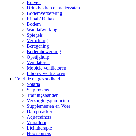
Ruiven
Drinkbakken en watervaten
Bodemverbetering
Rijhal / Rijbak
Bodem
Wandafwerking
Spiegels
Verlichting
Beregening
Bodembewerking
Opstijghulp
Ventilatoren
Mobiele ventilatoren
Inbouw ventilatoren
Conditie en gezondheid
Solaria
Stapmolens
Trainingsbanden
Verzorgingsproducten
Supplementen en Voer
Dampmasker
Aquatrainers
Vibrafloor
Lichttherapie
Hooistomers