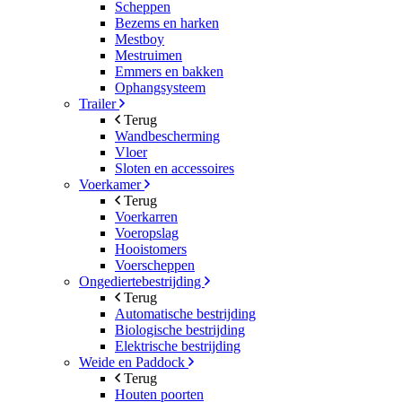
Scheppen
Bezems en harken
Mestboy
Mestruimen
Emmers en bakken
Ophangsysteem
Trailer
Terug
Wandbescherming
Vloer
Sloten en accessoires
Voerkamer
Terug
Voerkarren
Voeropslag
Hooistomers
Voerscheppen
Ongediertebestrijding
Terug
Automatische bestrijding
Biologische bestrijding
Elektrische bestrijding
Weide en Paddock
Terug
Houten poorten