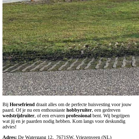
Bij
Horsefriend
draait alles om de perfecte huisvesting voor jouw
paard. Of je nu een enthousiaste
hobbyruiter
, een gedreven
wedstrijdruiter
, of een ervaren
professional
bent. Wij begrijpen
wat jij en je paarden nodig hebben. Kom langs voor deskundig
advies!
Adres:
De Watergang 12, 7671SW, Vriezenveen (NL)