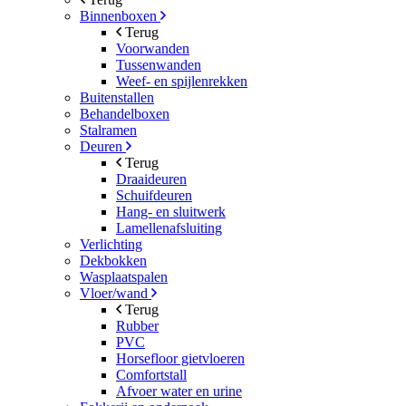
Binnenboxen
Terug
Voorwanden
Tussenwanden
Weef- en spijlenrekken
Buitenstallen
Behandelboxen
Stalramen
Deuren
Terug
Draaideuren
Schuifdeuren
Hang- en sluitwerk
Lamellenafsluiting
Verlichting
Dekbokken
Wasplaatspalen
Vloer/wand
Terug
Rubber
PVC
Horsefloor gietvloeren
Comfortstall
Afvoer water en urine