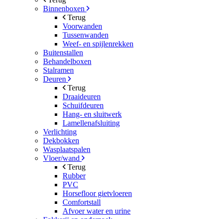
Binnenboxen
Terug
Voorwanden
Tussenwanden
Weef- en spijlenrekken
Buitenstallen
Behandelboxen
Stalramen
Deuren
Terug
Draaideuren
Schuifdeuren
Hang- en sluitwerk
Lamellenafsluiting
Verlichting
Dekbokken
Wasplaatspalen
Vloer/wand
Terug
Rubber
PVC
Horsefloor gietvloeren
Comfortstall
Afvoer water en urine