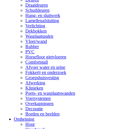
Draaideuren
Schuifdeuren
Hang- en sluitwerk
Lamellenafsluiting
Verlichting
Dekbokken
Wasplaatspalen
Vloer/wand
Rubber
PVC
Horsefloor gietvloeren
Comfortstall
Afvoer water en urine
Fokkerij en onderzoek
Groepshuisvesting
Afwerking
Klinieken
Poets- en wasplaatswanden
Voersystemen
Overkappingen
Decoratie
Borden en beelden
Omheining
Hout