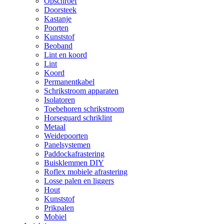
Opschroef
Doorsteek
Kastanje
Poorten
Kunststof
Beoband
Lint en koord
Lint
Koord
Permanentkabel
Schrikstroom apparaten
Isolatoren
Toebehoren schrikstroom
Horseguard schriklint
Metaal
Weidepoorten
Panelsystemen
Paddockafrastering
Buisklemmen DIY
Roflex mobiele afrastering
Losse palen en liggers
Hout
Kunststof
Prikpalen
Mobiel