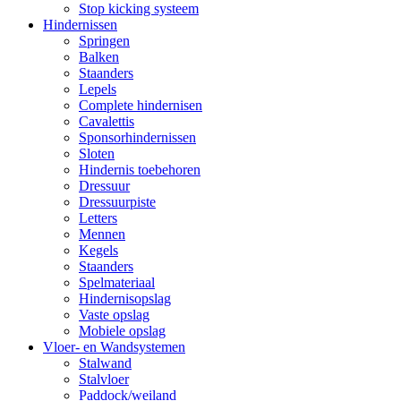
Stop kicking systeem
Hindernissen
Springen
Balken
Staanders
Lepels
Complete hindernisen
Cavalettis
Sponsorhindernissen
Sloten
Hindernis toebehoren
Dressuur
Dressuurpiste
Letters
Mennen
Kegels
Staanders
Spelmateriaal
Hindernisopslag
Vaste opslag
Mobiele opslag
Vloer- en Wandsystemen
Stalwand
Stalvloer
Paddock/weiland