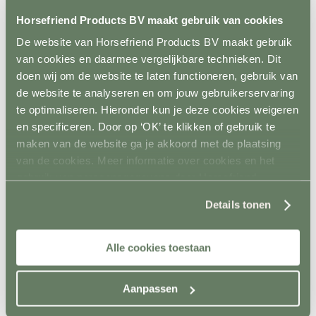
Metalen poorten
Horsefriend Products BV maakt gebruik van cookies
Ruiven
Drinkbakken en watervaten
De website van Horsefriend Products BV maakt gebruik
Bodemverbetering
Rijhal / Rijbak
van cookies en daarmee vergelijkbare technieken. Dit
Terug
doen wij om de website te laten functioneren, gebruik van
Bodem
de website te analyseren en om jouw gebruikerservaring
Wandafwerking
Spiegels
te optimaliseren. Hieronder kun je deze cookies weigeren
Verlichting
en specificeren. Door op ‘OK’ te klikken of gebruik te
Beregening
maken van de website ga je akkoord met de plaatsing
Bodembewerking
Opstijghulp
van de cookies. Meer informatie over cookies en het
Ventilatoren
gebruik van persoonsgegevens door Horsefriend
Terug
Products BV vind je
hier
.
Mobiele ventilatoren
Details tonen
Inbouw ventilatoren
Conditie en gezondheid
Terug
Alle cookies toestaan
Solaria
Stapmolens
Trainingsbanden
Verzorgingsproducten
Aanpassen
Supplementen en Voer
Dampmasker