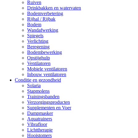
Ruiven
Drinkbakken en watervaten
Bodemverbetering
Rijhal / Rijbak
Bodem
Wandafwerking
Spiegels
Verlichting
Beregening
Bodembewerking
Opstijghulp
Ventilatoren
Mobiele ventilatoren
Inbouw ventilatoren
Conditie en gezondheid
Solaria
Stapmolens
Trainingsbanden
Verzorgingsproducten
Supplementen en Voer
Dampmasker
Aquatrainers
Vibrafloor
Lichttherapie
Hooistomers