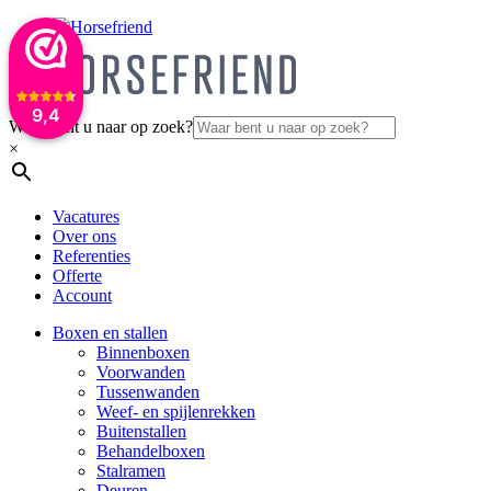
9,4
Waar bent u naar op zoek?
×
Vacatures
Over ons
Referenties
Offerte
Account
Boxen en stallen
Binnenboxen
Voorwanden
Tussenwanden
Weef- en spijlenrekken
Buitenstallen
Behandelboxen
Stalramen
Deuren