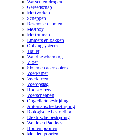
Wassen en drogen
Gereedschap
Mestvorken
Scheppen
Bezems en harken
Mestboy
Mestruimen
Emmers en bakken
Ophangsysteem
Trailer
Wandbescherming
Vloer
Sloten en accessoires
Voerkamer
Voerkarren
Voeropslag
Hooistomers
Voerscheppen
Ongediertebestrijding
Automatische bestrijding
Biologische bestrijding
Elektrische bestrijding
Weide en Paddock
Houten poorten
Metalen poorten