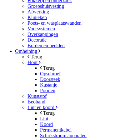
Fokkerij en onderzoek
Groepshuisvesting
Afwerking
Klinieken
Poets- en wasplaatswanden
Voersystemen
Overkappingen
Decoratie
Borden en beelden
Omheining
Terug
Hout
Terug
Opschroef
Doorsteek
Kastanje
Poorten
Kunststof
Beoband
Lint en koord
Terug
Lint
Koord
Permanentkabel
Schrikstroom apparaten