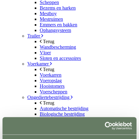
Scheppen
Bezems en harken
Mestboy
Mestruimen
Emmers en bakken
Ophangsysteem
Trailer
Terug
Wandbescherming
Vloer
Sloten en accessoires
Voerkamer
Terug
Voerkarren
Voeropslag
Hooistomers
Voerscheppen
Ongediertebestrijding
Terug
Automatische bestrijding
Biologische bestrijding
Elektrische bestrijding
Weide en Paddock
Terug
Houten poorten