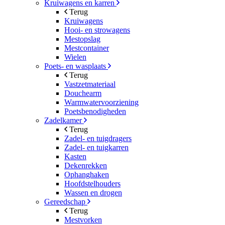
Kruiwagens en karren
Terug
Kruiwagens
Hooi- en strowagens
Mestopslag
Mestcontainer
Wielen
Poets- en wasplaats
Terug
Vastzetmateriaal
Douchearm
Warmwatervoorziening
Poetsbenodigheden
Zadelkamer
Terug
Zadel- en tuigdragers
Zadel- en tuigkarren
Kasten
Dekenrekken
Ophanghaken
Hoofdstelhouders
Wassen en drogen
Gereedschap
Terug
Mestvorken