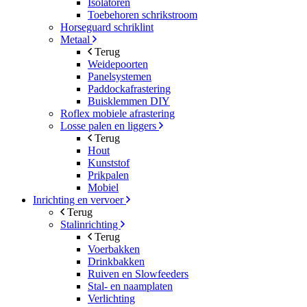
Isolatoren
Toebehoren schrikstroom
Horseguard schriklint
Metaal
Terug
Weidepoorten
Panelsystemen
Paddockafrastering
Buisklemmen DIY
Roflex mobiele afrastering
Losse palen en liggers
Terug
Hout
Kunststof
Prikpalen
Mobiel
Inrichting en vervoer
Terug
Stalinrichting
Terug
Voerbakken
Drinkbakken
Ruiven en Slowfeeders
Stal- en naamplaten
Verlichting