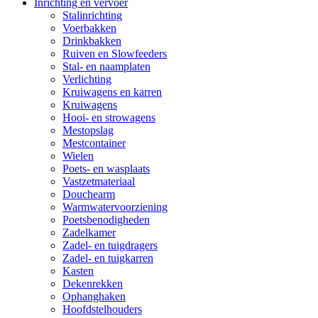
Inrichting en vervoer
Stalinrichting
Voerbakken
Drinkbakken
Ruiven en Slowfeeders
Stal- en naamplaten
Verlichting
Kruiwagens en karren
Kruiwagens
Hooi- en strowagens
Mestopslag
Mestcontainer
Wielen
Poets- en wasplaats
Vastzetmateriaal
Douchearm
Warmwatervoorziening
Poetsbenodigheden
Zadelkamer
Zadel- en tuigdragers
Zadel- en tuigkarren
Kasten
Dekenrekken
Ophanghaken
Hoofdstelhouders