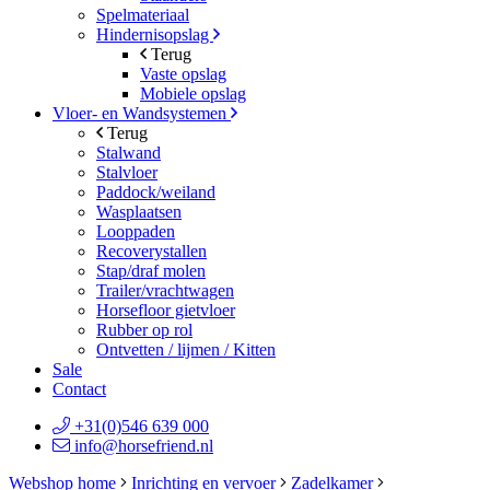
Spelmateriaal
Hindernisopslag
Terug
Vaste opslag
Mobiele opslag
Vloer- en Wandsystemen
Terug
Stalwand
Stalvloer
Paddock/weiland
Wasplaatsen
Looppaden
Recoverystallen
Stap/draf molen
Trailer/vrachtwagen
Horsefloor gietvloer
Rubber op rol
Ontvetten / lijmen / Kitten
Sale
Contact
+31(0)546 639 000
info@horsefriend.nl
Webshop home
Inrichting en vervoer
Zadelkamer