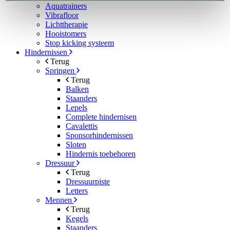
Aquatrainers
Vibrafloor
Lichttherapie
Hooistomers
Stop kicking systeem
Hindernissen
Terug
Springen
Terug
Balken
Staanders
Lepels
Complete hindernisen
Cavalettis
Sponsorhindernissen
Sloten
Hindernis toebehoren
Dressuur
Terug
Dressuurpiste
Letters
Mennen
Terug
Kegels
Staanders