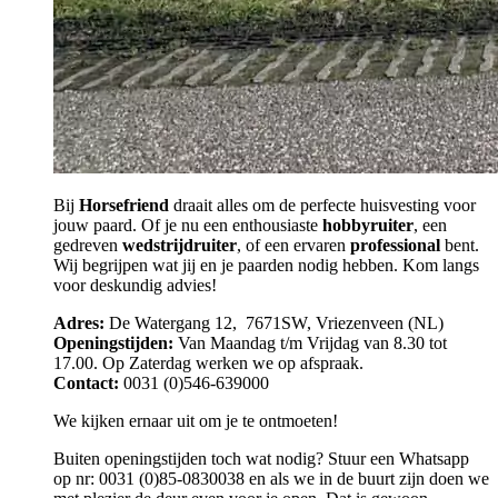
Bij
Horsefriend
draait alles om de perfecte huisvesting voor
jouw paard. Of je nu een enthousiaste
hobbyruiter
, een
gedreven
wedstrijdruiter
, of een ervaren
professional
bent.
Wij begrijpen wat jij en je paarden nodig hebben. Kom langs
voor deskundig advies!
Adres:
De Watergang 12, 7671SW, Vriezenveen (NL)
Openingstijden:
Van Maandag t/m Vrijdag van 8.30 tot
17.00. Op Zaterdag werken we op afspraak.
Contact:
0031 (0)546-639000
We kijken ernaar uit om je te ontmoeten!
Buiten openingstijden toch wat nodig? Stuur een Whatsapp
op nr: 0031 (0)85-0830038 en als we in de buurt zijn doen we