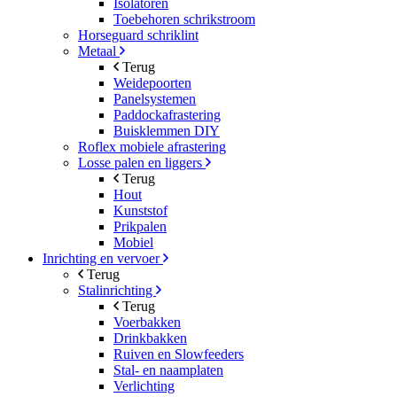
Isolatoren
Toebehoren schrikstroom
Horseguard schriklint
Metaal
Terug
Weidepoorten
Panelsystemen
Paddockafrastering
Buisklemmen DIY
Roflex mobiele afrastering
Losse palen en liggers
Terug
Hout
Kunststof
Prikpalen
Mobiel
Inrichting en vervoer
Terug
Stalinrichting
Terug
Voerbakken
Drinkbakken
Ruiven en Slowfeeders
Stal- en naamplaten
Verlichting