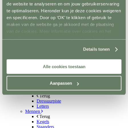
Aquatrainers
de website te analyseren en om jouw gebruikerservaring
Vibrafloor
te optimaliseren. Hieronder kun je deze cookies weigeren
Lichttherapie
en specificeren. Door op ‘OK’ te klikken of gebruik te
Hooistomers
Stop kicking systeem
maken van de website ga je akkoord met de plaatsing
Hindernissen
van de cookies. Meer informatie over cookies en het
Terug
gebruik van persoonsgegevens door Horsefriend
Springen
Terug
Products BV vind je
hier
.
Details tonen
Balken
Staanders
Lepels
Complete hindernisen
Alle cookies toestaan
Cavalettis
Sponsorhindernissen
Sloten
Aanpassen
Hindernis toebehoren
Dressuur
Terug
Dressuurpiste
Letters
Mennen
Terug
Kegels
Staanders