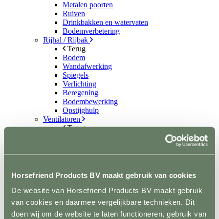
Metalen poorten
Ruiven
Drinkbakken en watervaten
Bodemverbetering
Rijhal / Rijbak
Terug
Bodem
Wandafwerking
Spiegels
Verlichting
Beregening
Bodembewerking
Opstijghulp
Ventilatoren
Terug
Mobiele ventilatoren
Inbouw ventilatoren
Conditie en gezondheid
Terug
Solaria
Horsefriend Products BV maakt gebruik van cookies
Stapmolens
Trainingsbanden
De website van Horsefriend Products BV maakt gebruik
Verzorgingsproducten
van cookies en daarmee vergelijkbare technieken. Dit
Supplementen en Voer
doen wij om de website te laten functioneren, gebruik van
Dampmasker