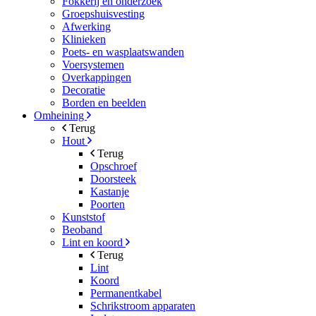
Fokkerij en onderzoek
Groepshuisvesting
Afwerking
Klinieken
Poets- en wasplaatswanden
Voersystemen
Overkappingen
Decoratie
Borden en beelden
Omheining
Terug
Hout
Terug
Opschroef
Doorsteek
Kastanje
Poorten
Kunststof
Beoband
Lint en koord
Terug
Lint
Koord
Permanentkabel
Schrikstroom apparaten