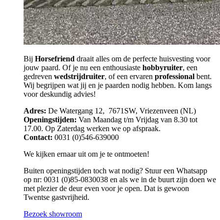
Bij
Horsefriend
draait alles om de perfecte huisvesting voor
jouw paard. Of je nu een enthousiaste
hobbyruiter
, een
gedreven
wedstrijdruiter
, of een ervaren
professional
bent.
Wij begrijpen wat jij en je paarden nodig hebben. Kom langs
voor deskundig advies!
Adres:
De Watergang 12, 7671SW, Vriezenveen (NL)
Openingstijden:
Van Maandag t/m Vrijdag van 8.30 tot
17.00. Op Zaterdag werken we op afspraak.
Contact:
0031 (0)546-639000
We kijken ernaar uit om je te ontmoeten!
Buiten openingstijden toch wat nodig? Stuur een Whatsapp
op nr: 0031 (0)85-0830038 en als we in de buurt zijn doen we
met plezier de deur even voor je open. Dat is gewoon
Twentse gastvrijheid.
Bezoek showroom