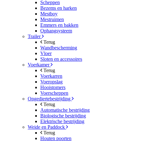
Scheppen
Bezems en harken
Mestboy
Mestruimen
Emmers en bakken
Ophangsysteem
Trailer
Terug
Wandbescherming
Vloer
Sloten en accessoires
Voerkamer
Terug
Voerkarren
Voeropslag
Hooistomers
Voerscheppen
Ongediertebestrijding
Terug
Automatische bestrijding
Biologische bestrijding
Elektrische bestrijding
Weide en Paddock
Terug
Houten poorten