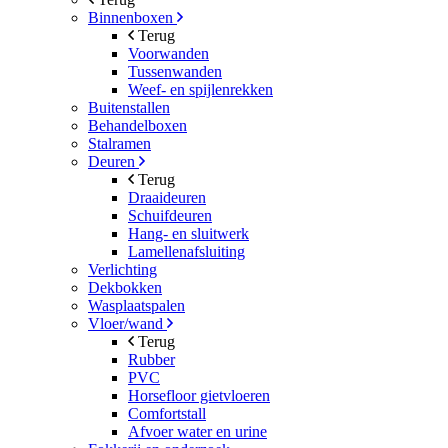
Binnenboxen
Terug
Voorwanden
Tussenwanden
Weef- en spijlenrekken
Buitenstallen
Behandelboxen
Stalramen
Deuren
Terug
Draaideuren
Schuifdeuren
Hang- en sluitwerk
Lamellenafsluiting
Verlichting
Dekbokken
Wasplaatspalen
Vloer/wand
Terug
Rubber
PVC
Horsefloor gietvloeren
Comfortstall
Afvoer water en urine