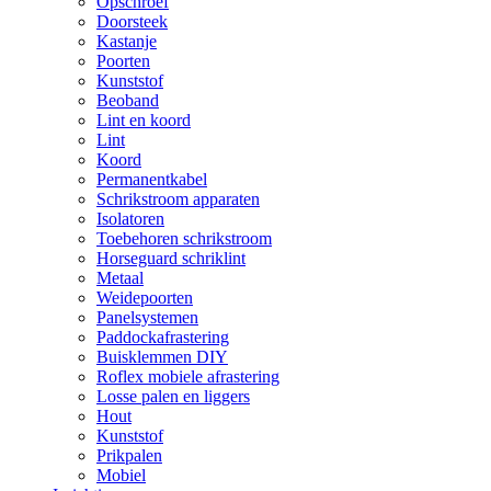
Opschroef
Doorsteek
Kastanje
Poorten
Kunststof
Beoband
Lint en koord
Lint
Koord
Permanentkabel
Schrikstroom apparaten
Isolatoren
Toebehoren schrikstroom
Horseguard schriklint
Metaal
Weidepoorten
Panelsystemen
Paddockafrastering
Buisklemmen DIY
Roflex mobiele afrastering
Losse palen en liggers
Hout
Kunststof
Prikpalen
Mobiel