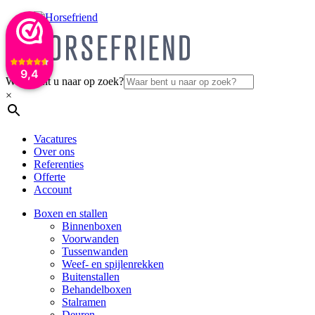
9,4
Waar bent u naar op zoek?
×
Vacatures
Over ons
Referenties
Offerte
Account
Boxen en stallen
Binnenboxen
Voorwanden
Tussenwanden
Weef- en spijlenrekken
Buitenstallen
Behandelboxen
Stalramen
Deuren