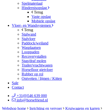
Spelmateriaal
Hindernisopslag
Terug
Vaste opslag
Mobiele opslag
Vloer- en Wandsystemen
Terug
Stalwand
Stalvloer
Paddock/weiland
Wasplaatsen
Looppaden
Recoverystallen
Stap/draf molen
Trailer/vrachtwagen
Horsefloor gietvloer
Rubber op rol
Ontvetten / lijmen / Kitten
Sale
Contact
+31(0)546 639 000
info@horsefriend.nl
Webshop home
Inrichting en vervoer
Kruiwagens en karren