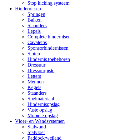
Stop kicking systeem
Hindernissen
Springen
Balken
Staanders
Lepels
Complete hindernisen
Cavalettis
Sponsorhindernissen
Sloten
Hindernis toebehoren
Dressuur
Dressuurpiste
Letters
Mennen
Kegels
Staanders
Spelmateriaal
Hindernisopslag
Vaste opslag
Mobiele opslag
Vloer- en Wandsystemen
Stalwand
Stalvloer
Paddock/weiland