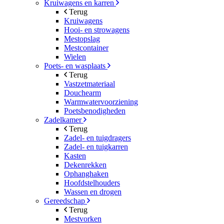
Kruiwagens en karren
Terug
Kruiwagens
Hooi- en strowagens
Mestopslag
Mestcontainer
Wielen
Poets- en wasplaats
Terug
Vastzetmateriaal
Douchearm
Warmwatervoorziening
Poetsbenodigheden
Zadelkamer
Terug
Zadel- en tuigdragers
Zadel- en tuigkarren
Kasten
Dekenrekken
Ophanghaken
Hoofdstelhouders
Wassen en drogen
Gereedschap
Terug
Mestvorken