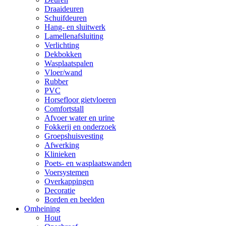
Draaideuren
Schuifdeuren
Hang- en sluitwerk
Lamellenafsluiting
Verlichting
Dekbokken
Wasplaatspalen
Vloer/wand
Rubber
PVC
Horsefloor gietvloeren
Comfortstall
Afvoer water en urine
Fokkerij en onderzoek
Groepshuisvesting
Afwerking
Klinieken
Poets- en wasplaatswanden
Voersystemen
Overkappingen
Decoratie
Borden en beelden
Omheining
Hout