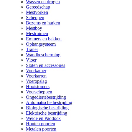
Wassen en drogen
Gereedschap
Mestvorken
Scheppen
Bezems en harken
Mestboy
Mestruimen
Emmers en bakken
Ophangsysteem
Trailer
Wandbescherming
Vloer
Sloten en accessoires
Voerkamer
Voerkarren
Voeropslag
Hooistomers
Voerscheppen
Ongediertebestrijding
Automatische bestrijding
Biologische bestrijding
Elektrische bestrijding
Weide en Paddock
Houten poorten
Metalen poorten