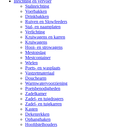
Inrichting en vervoer
Stalinrichting
Voerbakken
Drinkbakken
Ruiven en Slowfeeders
Stal- en naamplaten
Verlichting
Kruiwagens en karren
Kruiwagens
Hooi- en strowagens
Mestopslag
Mestcontainer
Wielen
Poets- en wasplaats
Vastzetmateriaal
Douchearm
Warmwatervoorziening
Poetsbenodigheden
Zadelkamer
Zadel- en tuigdragers
Zadel- en tuigkarren
Kasten
Dekenrekken
Ophanghaken
Hoofdstelhouders