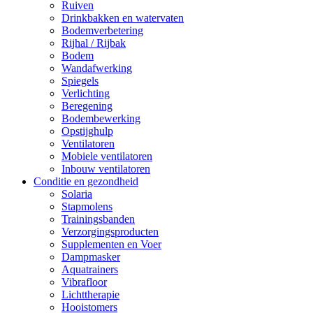
Ruiven
Drinkbakken en watervaten
Bodemverbetering
Rijhal / Rijbak
Bodem
Wandafwerking
Spiegels
Verlichting
Beregening
Bodembewerking
Opstijghulp
Ventilatoren
Mobiele ventilatoren
Inbouw ventilatoren
Conditie en gezondheid
Solaria
Stapmolens
Trainingsbanden
Verzorgingsproducten
Supplementen en Voer
Dampmasker
Aquatrainers
Vibrafloor
Lichttherapie
Hooistomers