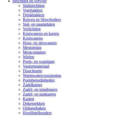
Inrichting en vervoer
Stalinrichting
Voerbakken
Drinkbakken
Ruiven en Slowfeeders
Stal- en naamplaten
Verlichting
Kruiwagens en karren
Kruiwagens
Hooi- en strowagens
Mestopslag
Mestcontainer
Wielen
Poets- en wasplaats
Vastzetmateriaal
Douchearm
Warmwatervoorziening
Poetsbenodigheden
Zadelkamer
Zadel- en tuigdragers
Zadel- en tuigkarren
Kasten
Dekenrekken
Ophanghaken
Hoofdstelhouders