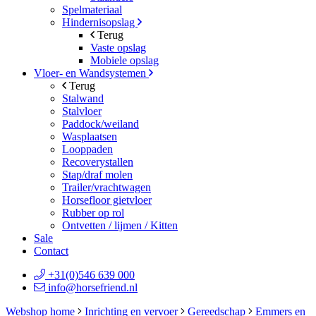
Spelmateriaal
Hindernisopslag
Terug
Vaste opslag
Mobiele opslag
Vloer- en Wandsystemen
Terug
Stalwand
Stalvloer
Paddock/weiland
Wasplaatsen
Looppaden
Recoverystallen
Stap/draf molen
Trailer/vrachtwagen
Horsefloor gietvloer
Rubber op rol
Ontvetten / lijmen / Kitten
Sale
Contact
+31(0)546 639 000
info@horsefriend.nl
Webshop home
Inrichting en vervoer
Gereedschap
Emmers en