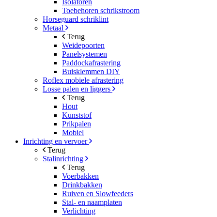
Isolatoren
Toebehoren schrikstroom
Horseguard schriklint
Metaal
Terug
Weidepoorten
Panelsystemen
Paddockafrastering
Buisklemmen DIY
Roflex mobiele afrastering
Losse palen en liggers
Terug
Hout
Kunststof
Prikpalen
Mobiel
Inrichting en vervoer
Terug
Stalinrichting
Terug
Voerbakken
Drinkbakken
Ruiven en Slowfeeders
Stal- en naamplaten
Verlichting