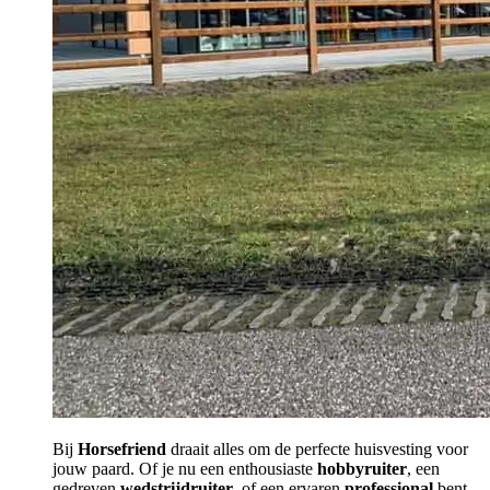
Bij
Horsefriend
draait alles om de perfecte huisvesting voor
jouw paard. Of je nu een enthousiaste
hobbyruiter
, een
gedreven
wedstrijdruiter
, of een ervaren
professional
bent.