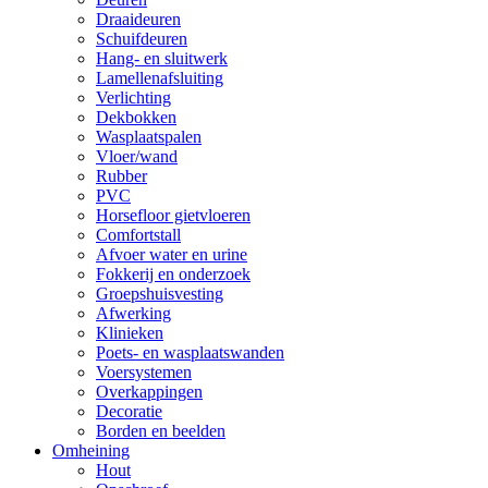
Draaideuren
Schuifdeuren
Hang- en sluitwerk
Lamellenafsluiting
Verlichting
Dekbokken
Wasplaatspalen
Vloer/wand
Rubber
PVC
Horsefloor gietvloeren
Comfortstall
Afvoer water en urine
Fokkerij en onderzoek
Groepshuisvesting
Afwerking
Klinieken
Poets- en wasplaatswanden
Voersystemen
Overkappingen
Decoratie
Borden en beelden
Omheining
Hout