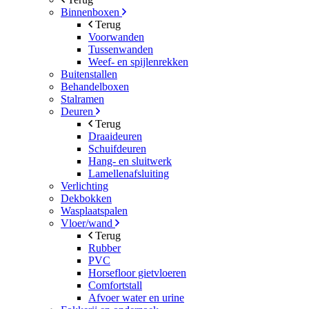
Binnenboxen
Terug
Voorwanden
Tussenwanden
Weef- en spijlenrekken
Buitenstallen
Behandelboxen
Stalramen
Deuren
Terug
Draaideuren
Schuifdeuren
Hang- en sluitwerk
Lamellenafsluiting
Verlichting
Dekbokken
Wasplaatspalen
Vloer/wand
Terug
Rubber
PVC
Horsefloor gietvloeren
Comfortstall
Afvoer water en urine