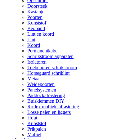
Opschroef
Doorsteek
Kastanje
Poorten
Kunststof
Beoband
Lint en koord
Lint
Koord
Permanentkabel
Schrikstroom apparaten
Isolatoren
Toebehoren schrikstroom
Horseguard schriklint
Metaal
Weidepoorten
Panelsystemen
Paddockafrastering
Buisklemmen DIY
Roflex mobiele afrastering
Losse palen en liggers
Hout
Kunststof
Prikpalen
Mobiel