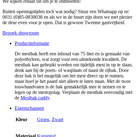
We kijken ernaar uit om je te ontmoeten!
Buiten openingstijden toch wat nodig? Stuur een Whatsapp op nr:
0031 (0)85-0830038 en als we in de buurt zijn doen we met plezier
de deur even voor je open. Dat is gewoon Twentse gastvrijheid.
Bezoek showroom
Productinformatie
De mestbak heeft een inhoud van 75 liter en is gemaakt van
polyethyleen, wat zorgt voor een uitstekende kwaliteit. De
mestbak kan gebruikt worden om tijdelijk mest in op te slaan,
denk aan bij de poets- of wasplaats of naast de rijbak. Door
deze bak is het mogelijk om het mest direct op te ruimen,
maar hoef je het paard niet alleen te laten staan. Met de twee
touwhandvaten is de bak gemakkelijk mee te nemen en te
legen op de mestopslag. Verplaats de mestbak eenvoudig met
de
Mestbak caddy
Eigenschappen
Kleur
Groen
,
Zwart
Materiaal
Kunststof