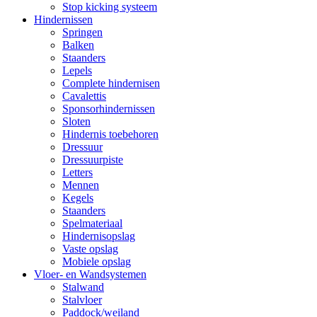
Stop kicking systeem
Hindernissen
Springen
Balken
Staanders
Lepels
Complete hindernisen
Cavalettis
Sponsorhindernissen
Sloten
Hindernis toebehoren
Dressuur
Dressuurpiste
Letters
Mennen
Kegels
Staanders
Spelmateriaal
Hindernisopslag
Vaste opslag
Mobiele opslag
Vloer- en Wandsystemen
Stalwand
Stalvloer
Paddock/weiland