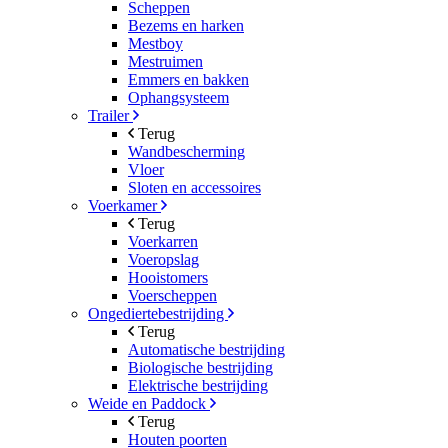
Scheppen
Bezems en harken
Mestboy
Mestruimen
Emmers en bakken
Ophangsysteem
Trailer
Terug
Wandbescherming
Vloer
Sloten en accessoires
Voerkamer
Terug
Voerkarren
Voeropslag
Hooistomers
Voerscheppen
Ongediertebestrijding
Terug
Automatische bestrijding
Biologische bestrijding
Elektrische bestrijding
Weide en Paddock
Terug
Houten poorten