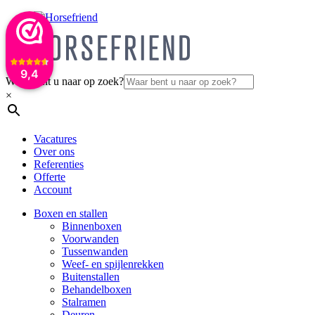
9,4
Waar bent u naar op zoek?
×
Vacatures
Over ons
Referenties
Offerte
Account
Boxen en stallen
Binnenboxen
Voorwanden
Tussenwanden
Weef- en spijlenrekken
Buitenstallen
Behandelboxen
Stalramen
Deuren