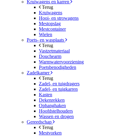
Kruiwagens en karren
Terug
Kruiwagens
Hooi- en strowagens
Mestopslag
Mestcontainer
Wielen
Poets- en wasplaats
Terug
Vastzetmateriaal
Douchearm
Warmwatervoorziening
Poetsbenodigheden
Zadelkamer
Terug
Zadel- en tuigdragers
Zadel- en tuigkarren
Kasten
Dekenrekken
Ophanghaken
Hoofdstelhouders
Wassen en drogen
Gereedschap
Terug
Mestvorken