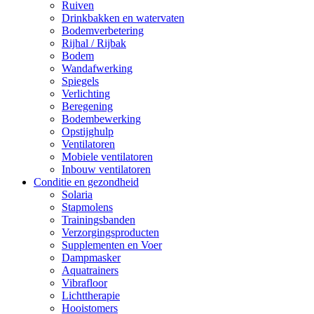
Ruiven
Drinkbakken en watervaten
Bodemverbetering
Rijhal / Rijbak
Bodem
Wandafwerking
Spiegels
Verlichting
Beregening
Bodembewerking
Opstijghulp
Ventilatoren
Mobiele ventilatoren
Inbouw ventilatoren
Conditie en gezondheid
Solaria
Stapmolens
Trainingsbanden
Verzorgingsproducten
Supplementen en Voer
Dampmasker
Aquatrainers
Vibrafloor
Lichttherapie
Hooistomers