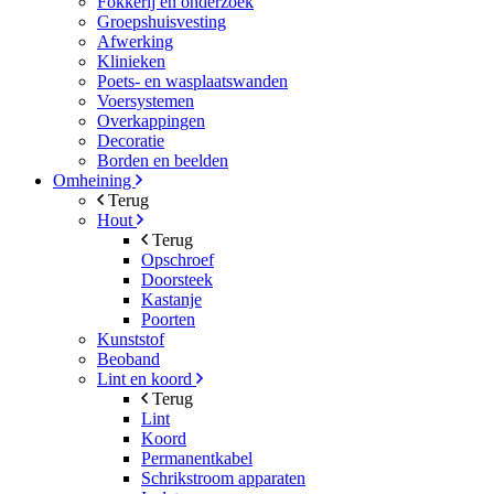
Fokkerij en onderzoek
Groepshuisvesting
Afwerking
Klinieken
Poets- en wasplaatswanden
Voersystemen
Overkappingen
Decoratie
Borden en beelden
Omheining
Terug
Hout
Terug
Opschroef
Doorsteek
Kastanje
Poorten
Kunststof
Beoband
Lint en koord
Terug
Lint
Koord
Permanentkabel
Schrikstroom apparaten