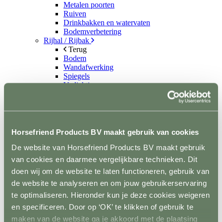
Metalen poorten
Ruiven
Drinkbakken en watervaten
Bodemverbetering
Rijhal / Rijbak
Terug
Bodem
Wandafwerking
Spiegels
Verlichting
Beregening
Bodembewerking
Opstijghulp
Ventilatoren
Terug
Horsefriend Products BV maakt gebruik van cookies
Mobiele ventilatoren
De website van Horsefriend Products BV maakt gebruik
Inbouw ventilatoren
Conditie en gezondheid
van cookies en daarmee vergelijkbare technieken. Dit
Terug
doen wij om de website te laten functioneren, gebruik van
Solaria
de website te analyseren en om jouw gebruikerservaring
Stapmolens
Trainingsbanden
te optimaliseren. Hieronder kun je deze cookies weigeren
Verzorgingsproducten
en specificeren. Door op ‘OK’ te klikken of gebruik te
Supplementen en Voer
maken van de website ga je akkoord met de plaatsing
Dampmasker