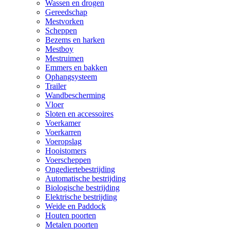
Wassen en drogen
Gereedschap
Mestvorken
Scheppen
Bezems en harken
Mestboy
Mestruimen
Emmers en bakken
Ophangsysteem
Trailer
Wandbescherming
Vloer
Sloten en accessoires
Voerkamer
Voerkarren
Voeropslag
Hooistomers
Voerscheppen
Ongediertebestrijding
Automatische bestrijding
Biologische bestrijding
Elektrische bestrijding
Weide en Paddock
Houten poorten
Metalen poorten