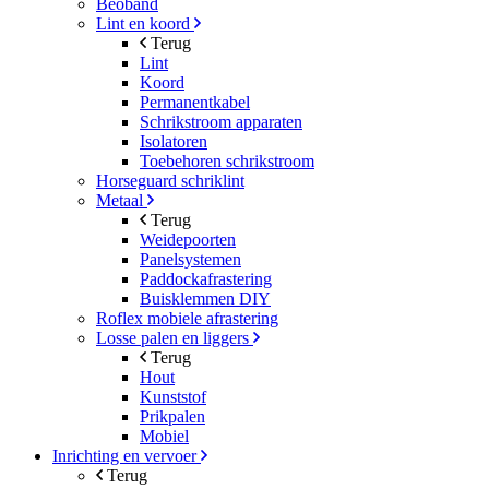
Beoband
Lint en koord
Terug
Lint
Koord
Permanentkabel
Schrikstroom apparaten
Isolatoren
Toebehoren schrikstroom
Horseguard schriklint
Metaal
Terug
Weidepoorten
Panelsystemen
Paddockafrastering
Buisklemmen DIY
Roflex mobiele afrastering
Losse palen en liggers
Terug
Hout
Kunststof
Prikpalen
Mobiel
Inrichting en vervoer
Terug