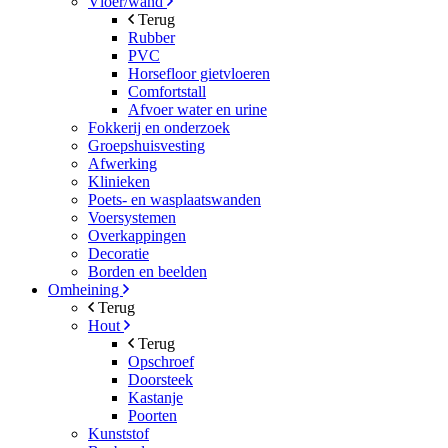
Vloer/wand
Terug
Rubber
PVC
Horsefloor gietvloeren
Comfortstall
Afvoer water en urine
Fokkerij en onderzoek
Groepshuisvesting
Afwerking
Klinieken
Poets- en wasplaatswanden
Voersystemen
Overkappingen
Decoratie
Borden en beelden
Omheining
Terug
Hout
Terug
Opschroef
Doorsteek
Kastanje
Poorten
Kunststof