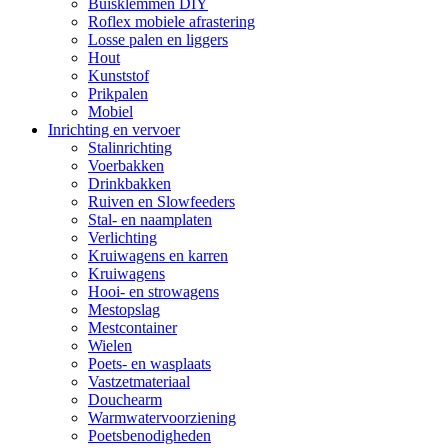
Buisklemmen DIY
Roflex mobiele afrastering
Losse palen en liggers
Hout
Kunststof
Prikpalen
Mobiel
Inrichting en vervoer
Stalinrichting
Voerbakken
Drinkbakken
Ruiven en Slowfeeders
Stal- en naamplaten
Verlichting
Kruiwagens en karren
Kruiwagens
Hooi- en strowagens
Mestopslag
Mestcontainer
Wielen
Poets- en wasplaats
Vastzetmateriaal
Douchearm
Warmwatervoorziening
Poetsbenodigheden