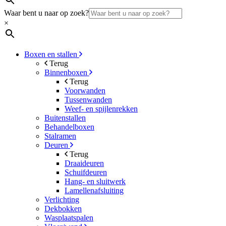
Waar bent u naar op zoek?
×
Boxen en stallen
Terug
Binnenboxen
Terug
Voorwanden
Tussenwanden
Weef- en spijlenrekken
Buitenstallen
Behandelboxen
Stalramen
Deuren
Terug
Draaideuren
Schuifdeuren
Hang- en sluitwerk
Lamellenafsluiting
Verlichting
Dekbokken
Wasplaatspalen