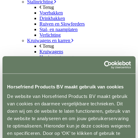
Stalinrichting
Terug
Voerbakken
Drinkbakken
Ruiven en Slowfeeders
Stal- en naamplaten
Verlichting
Kruiwagens en karren
Terug
Kruiwagens
Hooi- en strowagens
Mestopslag
Mestcontainer
Wielen
Poets- en wasplaats
Terug
Horsefriend Products BV maakt gebruik van cookies
Vastzetmateriaal
Douchearm
De website van Horsefriend Products BV maakt gebruik
Warmwatervoorziening
van cookies en daarmee vergelijkbare technieken. Dit
Poetsbenodigheden
doen wij om de website te laten functioneren, gebruik van
Zadelkamer
Terug
de website te analyseren en om jouw gebruikerservaring
Zadel- en tuigdragers
te optimaliseren. Hieronder kun je deze cookies weigeren
Zadel- en tuigkarren
en specificeren. Door op ‘OK’ te klikken of gebruik te
Kasten