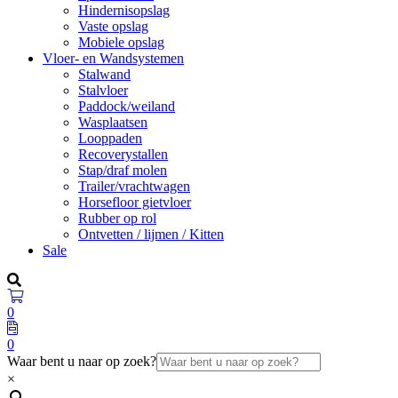
Hindernisopslag
Vaste opslag
Mobiele opslag
Vloer- en Wandsystemen
Stalwand
Stalvloer
Paddock/weiland
Wasplaatsen
Looppaden
Recoverystallen
Stap/draf molen
Trailer/vrachtwagen
Horsefloor gietvloer
Rubber op rol
Ontvetten / lijmen / Kitten
Sale
0
0
Waar bent u naar op zoek?
×