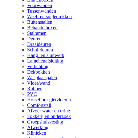
Voorwanden
Tussenwanden
Weef- en spijlenrekken
Buitenstallen
Behandelboxen
Stalramen
Deuren
Draaideuren
Schuifdeuren
Hang- en sluitwerk
Lamellenafsluiting
Verlichting
Dekbokken
Wasplaatspalen
Vloer/wand
Rubber
PVC
Horsefloor gietvloeren
Comfortstall
Afvoer water en urine
Fokkerij en onderzoek
Groepshuisvesting
Afwerking
Klinieken