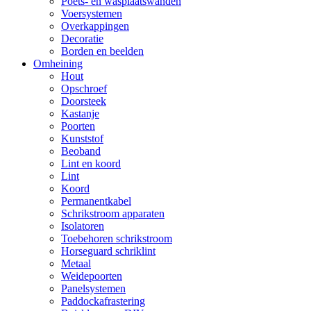
Poets- en wasplaatswanden
Voersystemen
Overkappingen
Decoratie
Borden en beelden
Omheining
Hout
Opschroef
Doorsteek
Kastanje
Poorten
Kunststof
Beoband
Lint en koord
Lint
Koord
Permanentkabel
Schrikstroom apparaten
Isolatoren
Toebehoren schrikstroom
Horseguard schriklint
Metaal
Weidepoorten
Panelsystemen
Paddockafrastering