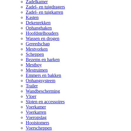
Zadelkamer
Zadel- en tuigdragers
Zadel- en tuigkarren
Kasten
Dekenrekken
Ophanghaken
Hoofdstelhouders
Wassen en drogen
Gereedschap
Mestvorken
Scheppen
Bezems en harken
Mestboy
Mestruimen
Emmers en bakken
Ophangsysteem
Trailer
Wandbescherming
Vloer
Sloten en accessoires
Voerkamer
Voerkarren
Voeropslag
Hooistomers
Voerscheppen