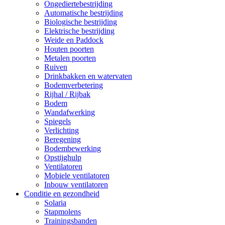
Ongediertebestrijding
Automatische bestrijding
Biologische bestrijding
Elektrische bestrijding
Weide en Paddock
Houten poorten
Metalen poorten
Ruiven
Drinkbakken en watervaten
Bodemverbetering
Rijhal / Rijbak
Bodem
Wandafwerking
Spiegels
Verlichting
Beregening
Bodembewerking
Opstijghulp
Ventilatoren
Mobiele ventilatoren
Inbouw ventilatoren
Conditie en gezondheid
Solaria
Stapmolens
Trainingsbanden