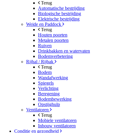
Terug
Automatische bestrijding
Biologische bestrijding
Elektrische bestrijding
Weide en Paddock
Terug
Houten poorten
Metalen poorten
Ruiven
Drinkbakken en watervaten
Bodemverbetering
Rijhal / Rijbak
Terug
Bodem
Wandafwerking
Spiegels
Verlichting
Beregening
Bodembewerking
Opstijghulp
Ventilatoren
Terug
Mobiele ventilatoren
Inbouw ventilatoren
Conditie en gezondheid