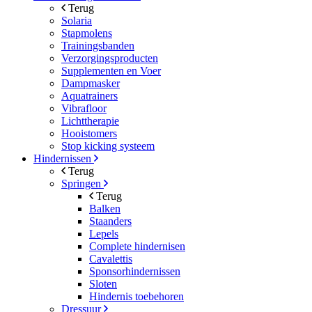
Terug
Solaria
Stapmolens
Trainingsbanden
Verzorgingsproducten
Supplementen en Voer
Dampmasker
Aquatrainers
Vibrafloor
Lichttherapie
Hooistomers
Stop kicking systeem
Hindernissen
Terug
Springen
Terug
Balken
Staanders
Lepels
Complete hindernisen
Cavalettis
Sponsorhindernissen
Sloten
Hindernis toebehoren
Dressuur