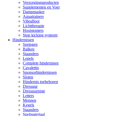
Verzorgingsproducten
Supplementen en Voer
Dampmasker
Aquatrainers
Vibrafloor
Lichttherapie
Hooistomers
Stop kicking systeem
Hindernissen
Springen
Balken
Staanders
Lepels
Complete hindernisen
Cavalettis
Sponsorhindernissen
Sloten
Hindernis toebehoren
Dressuur
Dressuurpiste
Letters
Mennen
Kegels
Staanders
Spelmateriaal