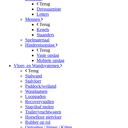
Terug
Dressuurpiste
Letters
Mennen
Terug
Kegels
Staanders
Spelmateriaal
Hindernisopslag
Terug
Vaste opslag
Mobiele opslag
Vloer- en Wandsystemen
Terug
Stalwand
Stalvloer
Paddock/weiland
Wasplaatsen
Looppaden
Recoverystallen
Stap/draf molen
Trailer/vrachtwagen
Horsefloor gietvloer
Rubber op rol
Ontvetten / lijmen / Kitten