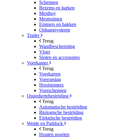
Scheppen
Bezems en harken
Mestboy
Mestruimen
Emmers en bakken
Ophangsysteem
Trailer
Terug
Wandbescherming
Vloer
Sloten en accessoires
Voerkamer
Terug
Voerkarren
Voeropslag
Hooistomers
Voerscheppen
Ongediertebestrijding
Terug
Automatische bestrijding
Biologische bestrijding
Elektrische bestrijding
Weide en Paddock
Terug
Houten poorten