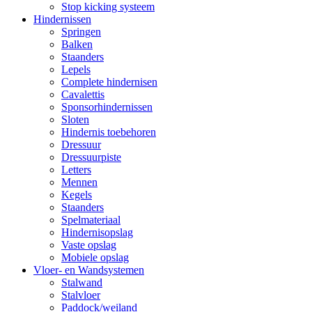
Stop kicking systeem
Hindernissen
Springen
Balken
Staanders
Lepels
Complete hindernisen
Cavalettis
Sponsorhindernissen
Sloten
Hindernis toebehoren
Dressuur
Dressuurpiste
Letters
Mennen
Kegels
Staanders
Spelmateriaal
Hindernisopslag
Vaste opslag
Mobiele opslag
Vloer- en Wandsystemen
Stalwand
Stalvloer
Paddock/weiland