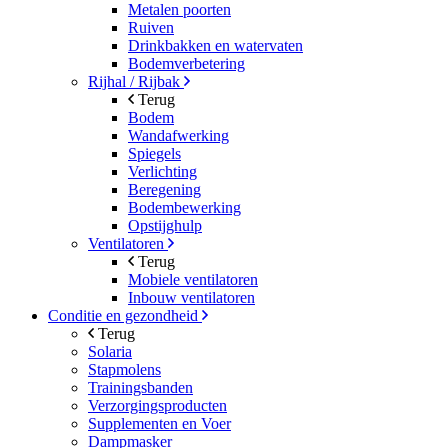
Metalen poorten
Ruiven
Drinkbakken en watervaten
Bodemverbetering
Rijhal / Rijbak
Terug
Bodem
Wandafwerking
Spiegels
Verlichting
Beregening
Bodembewerking
Opstijghulp
Ventilatoren
Terug
Mobiele ventilatoren
Inbouw ventilatoren
Conditie en gezondheid
Terug
Solaria
Stapmolens
Trainingsbanden
Verzorgingsproducten
Supplementen en Voer
Dampmasker