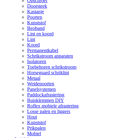
Opschroef
Doorsteek
Kastanje
Poorten
Kunststof
Beoband
Lint en koord
Lint
Koord
Permanentkabel
Schrikstroom apparaten
Isolatoren
Toebehoren schrikstroom
Horseguard schriklint
Metaal
Weidepoorten
Panelsystemen
Paddockafrastering
Buisklemmen DIY
Roflex mobiele afrastering
Losse palen en liggers
Hout
Kunststof
Prikpalen
Mobiel