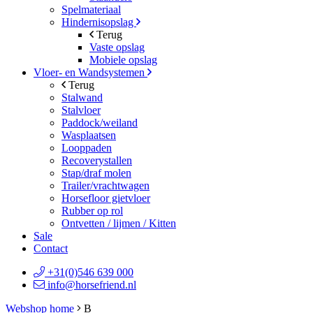
Spelmateriaal
Hindernisopslag
Terug
Vaste opslag
Mobiele opslag
Vloer- en Wandsystemen
Terug
Stalwand
Stalvloer
Paddock/weiland
Wasplaatsen
Looppaden
Recoverystallen
Stap/draf molen
Trailer/vrachtwagen
Horsefloor gietvloer
Rubber op rol
Ontvetten / lijmen / Kitten
Sale
Contact
+31(0)546 639 000
info@horsefriend.nl
Webshop home
B