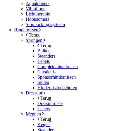
Aquatrainers
Vibrafloor
Lichttherapie
Hooistomers
Stop kicking systeem
Hindernissen
Terug
Springen
Terug
Balken
Staanders
Lepels
Complete hindernisen
Cavalettis
Sponsorhindernissen
Sloten
Hindernis toebehoren
Dressuur
Terug
Dressuurpiste
Letters
Mennen
Terug
Kegels
Staanders