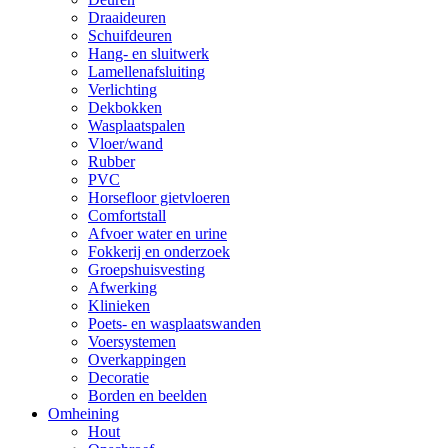
Draaideuren
Schuifdeuren
Hang- en sluitwerk
Lamellenafsluiting
Verlichting
Dekbokken
Wasplaatspalen
Vloer/wand
Rubber
PVC
Horsefloor gietvloeren
Comfortstall
Afvoer water en urine
Fokkerij en onderzoek
Groepshuisvesting
Afwerking
Klinieken
Poets- en wasplaatswanden
Voersystemen
Overkappingen
Decoratie
Borden en beelden
Omheining
Hout