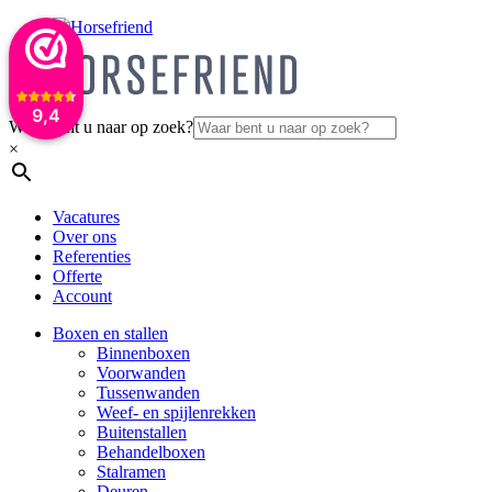
9,4
Waar bent u naar op zoek?
×
Vacatures
Over ons
Referenties
Offerte
Account
Boxen en stallen
Binnenboxen
Voorwanden
Tussenwanden
Weef- en spijlenrekken
Buitenstallen
Behandelboxen
Stalramen
Deuren