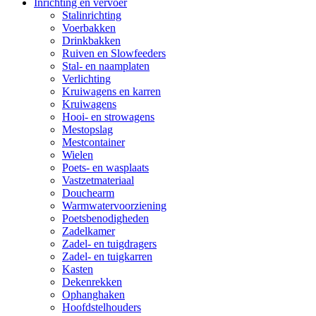
Inrichting en vervoer
Stalinrichting
Voerbakken
Drinkbakken
Ruiven en Slowfeeders
Stal- en naamplaten
Verlichting
Kruiwagens en karren
Kruiwagens
Hooi- en strowagens
Mestopslag
Mestcontainer
Wielen
Poets- en wasplaats
Vastzetmateriaal
Douchearm
Warmwatervoorziening
Poetsbenodigheden
Zadelkamer
Zadel- en tuigdragers
Zadel- en tuigkarren
Kasten
Dekenrekken
Ophanghaken
Hoofdstelhouders