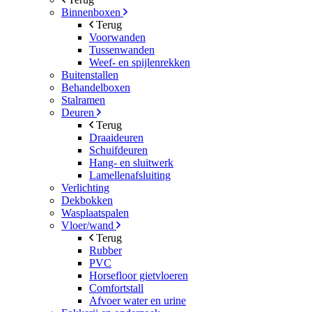
Binnenboxen
Terug
Voorwanden
Tussenwanden
Weef- en spijlenrekken
Buitenstallen
Behandelboxen
Stalramen
Deuren
Terug
Draaideuren
Schuifdeuren
Hang- en sluitwerk
Lamellenafsluiting
Verlichting
Dekbokken
Wasplaatspalen
Vloer/wand
Terug
Rubber
PVC
Horsefloor gietvloeren
Comfortstall
Afvoer water en urine