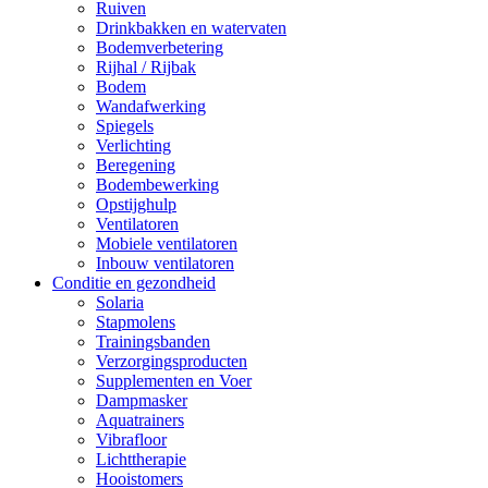
Ruiven
Drinkbakken en watervaten
Bodemverbetering
Rijhal / Rijbak
Bodem
Wandafwerking
Spiegels
Verlichting
Beregening
Bodembewerking
Opstijghulp
Ventilatoren
Mobiele ventilatoren
Inbouw ventilatoren
Conditie en gezondheid
Solaria
Stapmolens
Trainingsbanden
Verzorgingsproducten
Supplementen en Voer
Dampmasker
Aquatrainers
Vibrafloor
Lichttherapie
Hooistomers