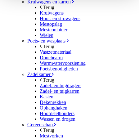
Kruiwagens en karren
Terug
Kruiwagens
Hooi- en strowagens
Mestopslag
Mestcontainer
Wielen
Poets- en wasplaats
Terug
Vastzetmateriaal
Douchearm
Warmwatervoorziening
Poetsbenodigheden
Zadelkamer
Terug
Zadel- en tuigdragers
Zadel- en tuigkarren
Kasten
Dekenrekken
Ophanghaken
Hoofdstelhouders
Wassen en drogen
Gereedschap
Terug
Mestvorken