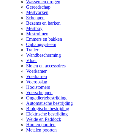
Wassen en drogen
Gereedschap
Mestvorken
Scheppen
Bezems en harken
Mestboy
Mestruimen
Emmers en bakken
Ophangsysteem
Trailer
Wandbescherming
Vloer
Sloten en accessoires
Voerkamer
Voerkarren
Voeropslag
Hooistomers
Voerscheppen
Ongediertebestrijding
Automatische bestrijding
Biologische bestrijding
Elektrische bestrijding
Weide en Paddock
Houten poorten
Metalen poorten