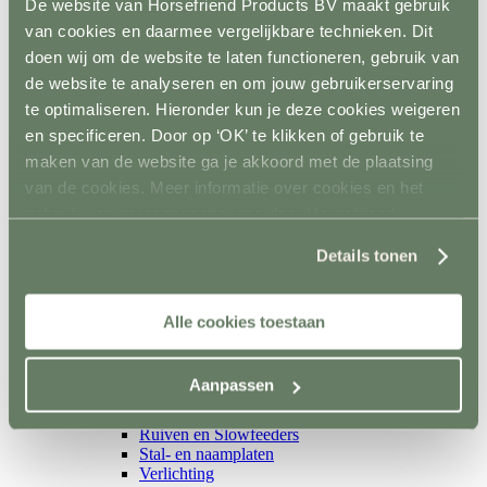
Isolatoren
De website van Horsefriend Products BV maakt gebruik
Toebehoren schrikstroom
van cookies en daarmee vergelijkbare technieken. Dit
Horseguard schriklint
doen wij om de website te laten functioneren, gebruik van
Metaal
Terug
de website te analyseren en om jouw gebruikerservaring
Weidepoorten
te optimaliseren. Hieronder kun je deze cookies weigeren
Panelsystemen
en specificeren. Door op ‘OK’ te klikken of gebruik te
Paddockafrastering
Buisklemmen DIY
maken van de website ga je akkoord met de plaatsing
Roflex mobiele afrastering
van de cookies. Meer informatie over cookies en het
Losse palen en liggers
gebruik van persoonsgegevens door Horsefriend
Terug
Hout
Products BV vind je
hier
.
Details tonen
Kunststof
Prikpalen
Mobiel
Inrichting en vervoer
Alle cookies toestaan
Terug
Stalinrichting
Terug
Aanpassen
Voerbakken
Drinkbakken
Ruiven en Slowfeeders
Stal- en naamplaten
Verlichting