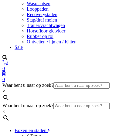
Wasplaatsen
Looppaden
Recoverystallen
Stap/draf molen
Trailer/vrachtwagen
Horsefloor gietvloer
Rubber op rol
Ontvetten / lijmen / Kitten
Sale
0
0
Waar bent u naar op zoek?
×
Waar bent u naar op zoek?
×
Boxen en stallen
Terug