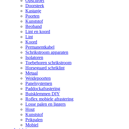
Opschroef
Doorsteek
Kastanje
Poorten
Kunststof
Beoband
Lint en koord
Lint
Koord
Permanentkabel
Schrikstroom apparaten
Isolatoren
Toebehoren schrikstroom
Horseguard schriklint
Metaal
Weidepoorten
Panelsystemen
Paddockafrastering
Buisklemmen DIY
Roflex mobiele afrastering
Losse palen en liggers
Hout
Kunststof
Prikpalen
Mobiel