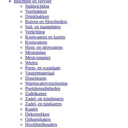
Inrichting en vervoer
Stalinrichting
Voerbakken
Drinkbakken
Ruiven en Slowfeeders
Stal- en naamplaten
Verlichting
Kruiwagens en karren
Kruiwagens
Hooi- en strowagens
Mestopslag
Mestcontainer
Wielen
Poets- en wasplaats
Vastzetmateriaal
Douchearm
Warmwatervoorziening
Poetsbenodigheden
Zadelkamer
Zadel- en tuigdragers
Zadel- en tuigkarren
Kasten
Dekenrekken
Ophanghaken
Hoofdstelhouders