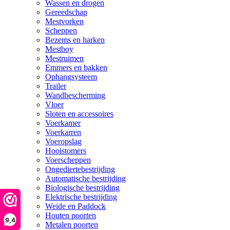
Wassen en drogen
Gereedschap
Mestvorken
Scheppen
Bezems en harken
Mestboy
Mestruimen
Emmers en bakken
Ophangsysteem
Trailer
Wandbescherming
Vloer
Sloten en accessoires
Voerkamer
Voerkarren
Voeropslag
Hooistomers
Voerscheppen
Ongediertebestrijding
Automatische bestrijding
Biologische bestrijding
Elektrische bestrijding
Weide en Paddock
Houten poorten
9,4
Metalen poorten