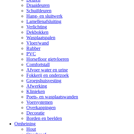
Draaideuren
Schuifdeuren
Hang- en sluitwerk
Lamellenafsluiting
Verlichting
Dekbokken
Wasplaatspalen
Vloer/wand
Rubber
PVC
Horsefloor gietvloeren
Comfortstall
Afvoer water en urine
Fokkerij en onderzoek
Groepshuisvesting
Afwerking
Klinieken
Poets- en wasplaatswanden
Voersystemen
Overkappingen
Decoratie
Borden en beelden
Omheining
Hout