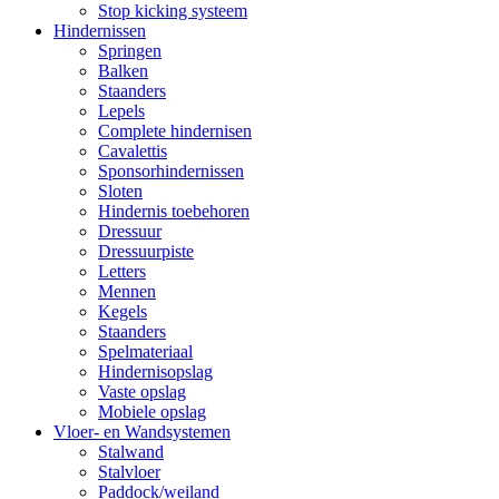
Stop kicking systeem
Hindernissen
Springen
Balken
Staanders
Lepels
Complete hindernisen
Cavalettis
Sponsorhindernissen
Sloten
Hindernis toebehoren
Dressuur
Dressuurpiste
Letters
Mennen
Kegels
Staanders
Spelmateriaal
Hindernisopslag
Vaste opslag
Mobiele opslag
Vloer- en Wandsystemen
Stalwand
Stalvloer
Paddock/weiland