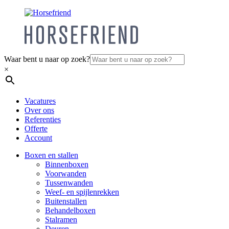
Waar bent u naar op zoek?
×
Vacatures
Over ons
Referenties
Offerte
Account
Boxen en stallen
Binnenboxen
Voorwanden
Tussenwanden
Weef- en spijlenrekken
Buitenstallen
Behandelboxen
Stalramen
Deuren