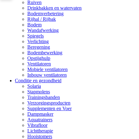
Ruiven
Drinkbakken en watervaten
Bodemverbetering
Rijhal / Rijbak
Bodem
Wandafwerking
Spiegels
Verlichting
Beregening
Bodembewerking
Opstijghulp
Ventilatoren
Mobiele ventilatoren
Inbouw ventilatoren
Conditie en gezondheid
Solaria
Stapmolens
Trainingsbanden
Verzorgingsproducten
Supplementen en Voer
Dampmasker
Aquatrainers
Vibrafloor
Lichttherapie
Hooistomers