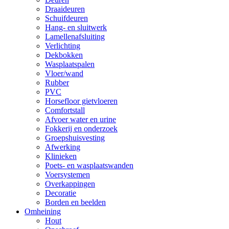
Draaideuren
Schuifdeuren
Hang- en sluitwerk
Lamellenafsluiting
Verlichting
Dekbokken
Wasplaatspalen
Vloer/wand
Rubber
PVC
Horsefloor gietvloeren
Comfortstall
Afvoer water en urine
Fokkerij en onderzoek
Groepshuisvesting
Afwerking
Klinieken
Poets- en wasplaatswanden
Voersystemen
Overkappingen
Decoratie
Borden en beelden
Omheining
Hout