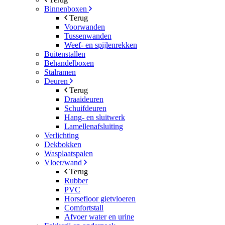
Binnenboxen
Terug
Voorwanden
Tussenwanden
Weef- en spijlenrekken
Buitenstallen
Behandelboxen
Stalramen
Deuren
Terug
Draaideuren
Schuifdeuren
Hang- en sluitwerk
Lamellenafsluiting
Verlichting
Dekbokken
Wasplaatspalen
Vloer/wand
Terug
Rubber
PVC
Horsefloor gietvloeren
Comfortstall
Afvoer water en urine