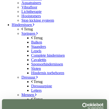
Aquatrainers
Vibrafloor
Lichttherapie
Hooistomers
Stop kicking systeem
Hindernissen
Terug
Springen
Terug
Balken
Staanders
Lepels
Complete hindernisen
Cavalettis
Sponsorhindernissen
Sloten
Hindernis toebehoren
Dressuur
Terug
Dressuurpiste
Letters
Mennen
Terug
Kegels
Staanders