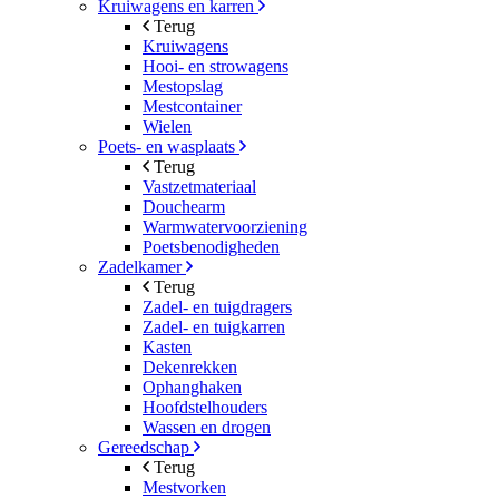
Kruiwagens en karren
Terug
Kruiwagens
Hooi- en strowagens
Mestopslag
Mestcontainer
Wielen
Poets- en wasplaats
Terug
Vastzetmateriaal
Douchearm
Warmwatervoorziening
Poetsbenodigheden
Zadelkamer
Terug
Zadel- en tuigdragers
Zadel- en tuigkarren
Kasten
Dekenrekken
Ophanghaken
Hoofdstelhouders
Wassen en drogen
Gereedschap
Terug
Mestvorken