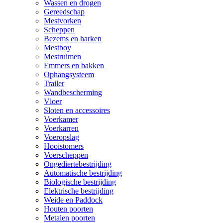
Wassen en drogen
Gereedschap
Mestvorken
Scheppen
Bezems en harken
Mestboy
Mestruimen
Emmers en bakken
Ophangsysteem
Trailer
Wandbescherming
Vloer
Sloten en accessoires
Voerkamer
Voerkarren
Voeropslag
Hooistomers
Voerscheppen
Ongediertebestrijding
Automatische bestrijding
Biologische bestrijding
Elektrische bestrijding
Weide en Paddock
Houten poorten
Metalen poorten