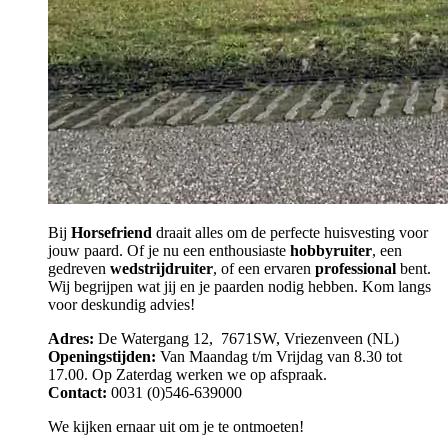
Bij
Horsefriend
draait alles om de perfecte huisvesting voor
jouw paard. Of je nu een enthousiaste
hobbyruiter
, een
gedreven
wedstrijdruiter
, of een ervaren
professional
bent.
Wij begrijpen wat jij en je paarden nodig hebben. Kom langs
voor deskundig advies!
Adres:
De Watergang 12, 7671SW, Vriezenveen (NL)
Openingstijden:
Van Maandag t/m Vrijdag van 8.30 tot
17.00. Op Zaterdag werken we op afspraak.
Contact:
0031 (0)546-639000
We kijken ernaar uit om je te ontmoeten!