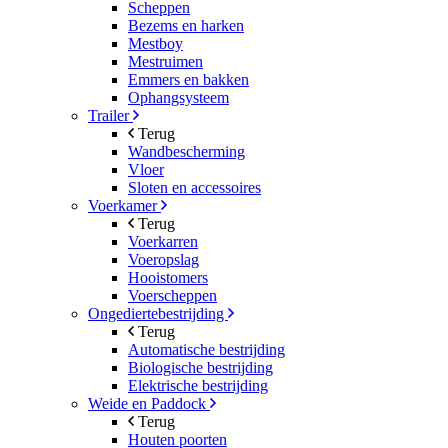
Scheppen
Bezems en harken
Mestboy
Mestruimen
Emmers en bakken
Ophangsysteem
Trailer
Terug
Wandbescherming
Vloer
Sloten en accessoires
Voerkamer
Terug
Voerkarren
Voeropslag
Hooistomers
Voerscheppen
Ongediertebestrijding
Terug
Automatische bestrijding
Biologische bestrijding
Elektrische bestrijding
Weide en Paddock
Terug
Houten poorten