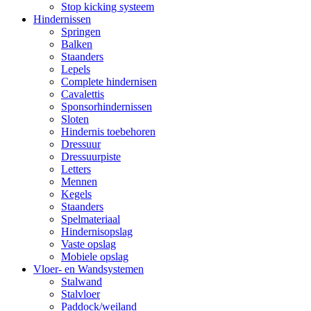
Stop kicking systeem
Hindernissen
Springen
Balken
Staanders
Lepels
Complete hindernisen
Cavalettis
Sponsorhindernissen
Sloten
Hindernis toebehoren
Dressuur
Dressuurpiste
Letters
Mennen
Kegels
Staanders
Spelmateriaal
Hindernisopslag
Vaste opslag
Mobiele opslag
Vloer- en Wandsystemen
Stalwand
Stalvloer
Paddock/weiland