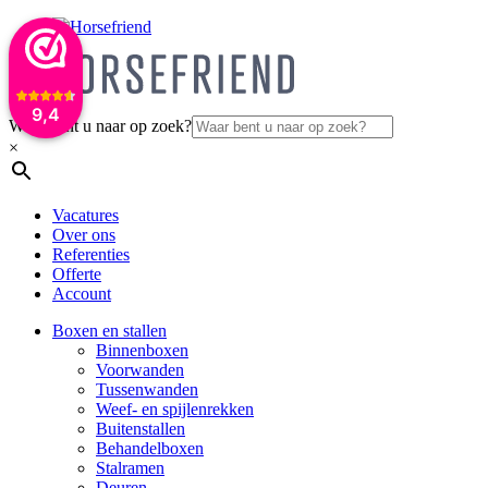
9,4
Waar bent u naar op zoek?
×
Vacatures
Over ons
Referenties
Offerte
Account
Boxen en stallen
Binnenboxen
Voorwanden
Tussenwanden
Weef- en spijlenrekken
Buitenstallen
Behandelboxen
Stalramen
Deuren