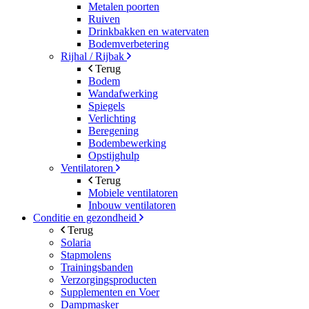
Metalen poorten
Ruiven
Drinkbakken en watervaten
Bodemverbetering
Rijhal / Rijbak
Terug
Bodem
Wandafwerking
Spiegels
Verlichting
Beregening
Bodembewerking
Opstijghulp
Ventilatoren
Terug
Mobiele ventilatoren
Inbouw ventilatoren
Conditie en gezondheid
Terug
Solaria
Stapmolens
Trainingsbanden
Verzorgingsproducten
Supplementen en Voer
Dampmasker