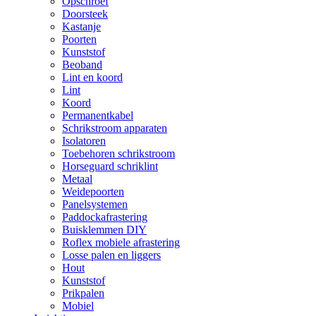
Opschroef
Doorsteek
Kastanje
Poorten
Kunststof
Beoband
Lint en koord
Lint
Koord
Permanentkabel
Schrikstroom apparaten
Isolatoren
Toebehoren schrikstroom
Horseguard schriklint
Metaal
Weidepoorten
Panelsystemen
Paddockafrastering
Buisklemmen DIY
Roflex mobiele afrastering
Losse palen en liggers
Hout
Kunststof
Prikpalen
Mobiel