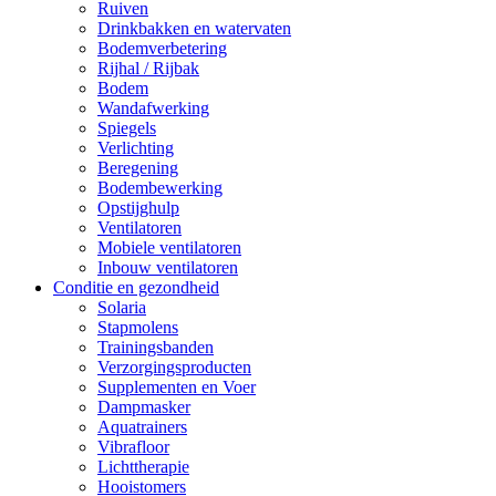
Ruiven
Drinkbakken en watervaten
Bodemverbetering
Rijhal / Rijbak
Bodem
Wandafwerking
Spiegels
Verlichting
Beregening
Bodembewerking
Opstijghulp
Ventilatoren
Mobiele ventilatoren
Inbouw ventilatoren
Conditie en gezondheid
Solaria
Stapmolens
Trainingsbanden
Verzorgingsproducten
Supplementen en Voer
Dampmasker
Aquatrainers
Vibrafloor
Lichttherapie
Hooistomers