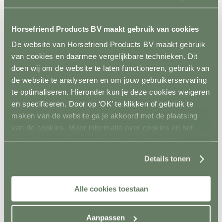
Spelmateriaal
Hindernisopslag
Terug
Horsefriend Products BV maakt gebruik van cookies
Vaste opslag
Mobiele opslag
De website van Horsefriend Products BV maakt gebruik
Vloer- en Wandsystemen
van cookies en daarmee vergelijkbare technieken. Dit
Terug
doen wij om de website te laten functioneren, gebruik van
Stalwand
Stalvloer
de website te analyseren en om jouw gebruikerservaring
Paddock/weiland
te optimaliseren. Hieronder kun je deze cookies weigeren
Wasplaatsen
en specificeren. Door op ‘OK’ te klikken of gebruik te
Looppaden
Recoverystallen
maken van de website ga je akkoord met de plaatsing
Stap/draf molen
van de cookies. Meer informatie over cookies en het
Trailer/vrachtwagen
gebruik van persoonsgegevens door Horsefriend
Horsefloor gietvloer
Rubber op rol
Products BV vind je
hier
.
Ontvetten / lijmen / Kitten
Details tonen
Sale
Contact
Alle cookies toestaan
+31(0)546 639 000
info@horsefriend.nl
Aanpassen
Webshop home
Inrichting en vervoer
Kruiwagens en karren