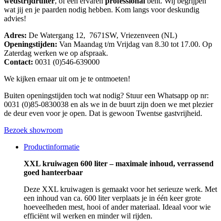
wedstrijdruiter
, of een ervaren
professional
bent. Wij begrijpen
wat jij en je paarden nodig hebben. Kom langs voor deskundig
advies!
Adres:
De Watergang 12, 7671SW, Vriezenveen (NL)
Openingstijden:
Van Maandag t/m Vrijdag van 8.30 tot 17.00. Op
Zaterdag werken we op afspraak.
Contact:
0031 (0)546-639000
We kijken ernaar uit om je te ontmoeten!
Buiten openingstijden toch wat nodig? Stuur een Whatsapp op nr:
0031 (0)85-0830038 en als we in de buurt zijn doen we met plezier
de deur even voor je open. Dat is gewoon Twentse gastvrijheid.
Bezoek showroom
Productinformatie
XXL kruiwagen 600 liter – maximale inhoud, verrassend
goed hanteerbaar
Deze XXL kruiwagen is gemaakt voor het serieuze werk. Met
een inhoud van ca. 600 liter verplaats je in één keer grote
hoeveelheden mest, hooi of ander materiaal. Ideaal voor wie
efficiënt wil werken en minder wil rijden.