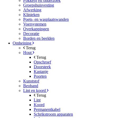
Fokkerij en onderzoek
Groepshuisvesting
Afwerking
Klinieken
Poets- en wasplaatswanden
Voersystemen
Overkappingen
Decoratie
Borden en beelden
Omheining
Terug
Hout
Terug
Opschroef
Doorsteek
Kastanje
Poorten
Kunststof
Beoband
Lint en koord
Terug
Lint
Koord
Permanentkabel
Schrikstroom apparaten