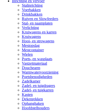
Inrichting en vervoer
Stalinrichting
Voerbakken
Drinkbakken
Ruiven en Slowfeeders
Stal- en naamplaten
Verlichting
Kruiwagens en karren
Kruiwagens
Hooi- en strowagens
Mestopslag
Mestcontainer
Wielen
Poets- en wasplaats
Vastzetmateriaal
Douchearm
Warmwatervoorziening
Poetsbenodigheden
Zadelkamer
Zadel- en tuigdragers
Zadel- en tuigkarren
Kasten
Dekenrekken
Ophanghaken
Hoofdstelhouders