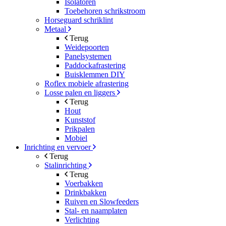
Isolatoren
Toebehoren schrikstroom
Horseguard schriklint
Metaal
Terug
Weidepoorten
Panelsystemen
Paddockafrastering
Buisklemmen DIY
Roflex mobiele afrastering
Losse palen en liggers
Terug
Hout
Kunststof
Prikpalen
Mobiel
Inrichting en vervoer
Terug
Stalinrichting
Terug
Voerbakken
Drinkbakken
Ruiven en Slowfeeders
Stal- en naamplaten
Verlichting