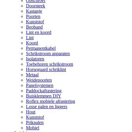
Opschroef
Doorsteek
Kastanje
Poorten
Kunststof
Beoband
Lint en koord
Lint
Koord
Permanentkabel
Schrikstroom apparaten
Isolatoren
Toebehoren schrikstroom
Horseguard schriklint
Metaal
Weidepoorten
Panelsystemen
Paddockafrastering
Buisklemmen DIY
Roflex mobiele afrastering
Losse palen en liggers
Hout
Kunststof
Prikpalen
Mobiel