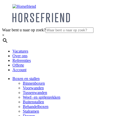
Waar bent u naar op zoek?
×
Vacatures
Over ons
Referenties
Offerte
Account
Boxen en stallen
Binnenboxen
Voorwanden
Tussenwanden
Weef- en spijlenrekken
Buitenstallen
Behandelboxen
Stalramen
Deuren