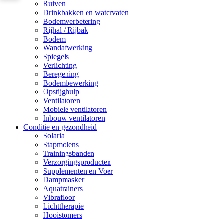
Ruiven
Drinkbakken en watervaten
Bodemverbetering
Rijhal / Rijbak
Bodem
Wandafwerking
Spiegels
Verlichting
Beregening
Bodembewerking
Opstijghulp
Ventilatoren
Mobiele ventilatoren
Inbouw ventilatoren
Conditie en gezondheid
Solaria
Stapmolens
Trainingsbanden
Verzorgingsproducten
Supplementen en Voer
Dampmasker
Aquatrainers
Vibrafloor
Lichttherapie
Hooistomers