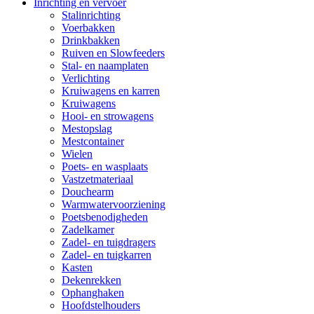
Inrichting en vervoer
Stalinrichting
Voerbakken
Drinkbakken
Ruiven en Slowfeeders
Stal- en naamplaten
Verlichting
Kruiwagens en karren
Kruiwagens
Hooi- en strowagens
Mestopslag
Mestcontainer
Wielen
Poets- en wasplaats
Vastzetmateriaal
Douchearm
Warmwatervoorziening
Poetsbenodigheden
Zadelkamer
Zadel- en tuigdragers
Zadel- en tuigkarren
Kasten
Dekenrekken
Ophanghaken
Hoofdstelhouders