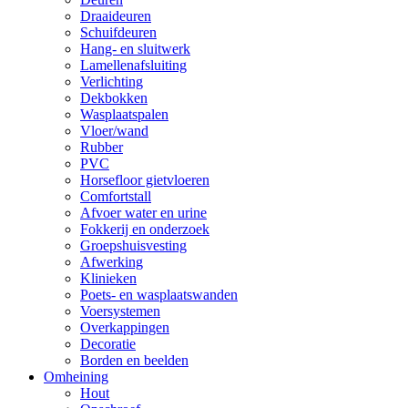
Draaideuren
Schuifdeuren
Hang- en sluitwerk
Lamellenafsluiting
Verlichting
Dekbokken
Wasplaatspalen
Vloer/wand
Rubber
PVC
Horsefloor gietvloeren
Comfortstall
Afvoer water en urine
Fokkerij en onderzoek
Groepshuisvesting
Afwerking
Klinieken
Poets- en wasplaatswanden
Voersystemen
Overkappingen
Decoratie
Borden en beelden
Omheining
Hout