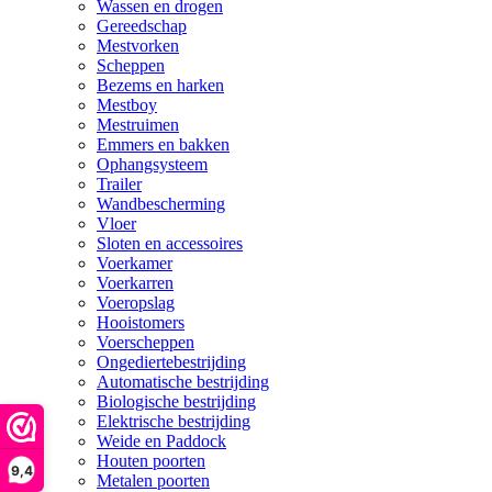
Wassen en drogen
Gereedschap
Mestvorken
Scheppen
Bezems en harken
Mestboy
Mestruimen
Emmers en bakken
Ophangsysteem
Trailer
Wandbescherming
Vloer
Sloten en accessoires
Voerkamer
Voerkarren
Voeropslag
Hooistomers
Voerscheppen
Ongediertebestrijding
Automatische bestrijding
Biologische bestrijding
Elektrische bestrijding
Weide en Paddock
Houten poorten
9,4
Metalen poorten