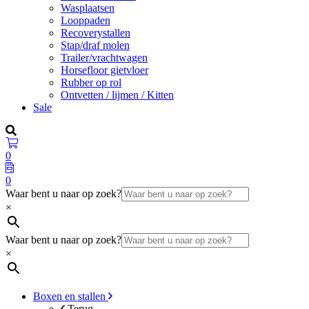
Wasplaatsen
Looppaden
Recoverystallen
Stap/draf molen
Trailer/vrachtwagen
Horsefloor gietvloer
Rubber op rol
Ontvetten / lijmen / Kitten
Sale
0
0
Waar bent u naar op zoek?
×
Waar bent u naar op zoek?
×
Boxen en stallen
Terug