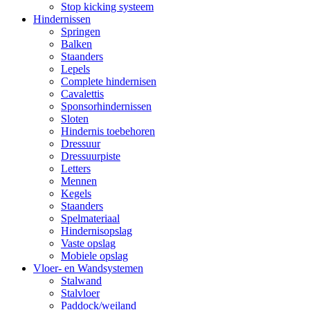
Stop kicking systeem
Hindernissen
Springen
Balken
Staanders
Lepels
Complete hindernisen
Cavalettis
Sponsorhindernissen
Sloten
Hindernis toebehoren
Dressuur
Dressuurpiste
Letters
Mennen
Kegels
Staanders
Spelmateriaal
Hindernisopslag
Vaste opslag
Mobiele opslag
Vloer- en Wandsystemen
Stalwand
Stalvloer
Paddock/weiland