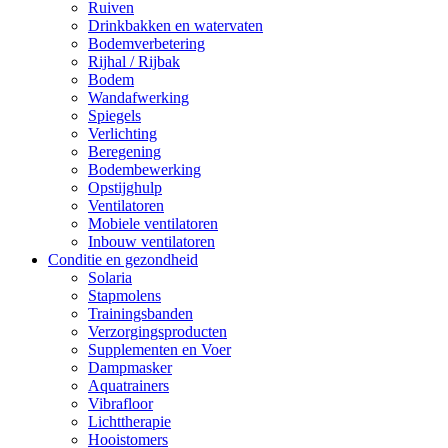
Ruiven
Drinkbakken en watervaten
Bodemverbetering
Rijhal / Rijbak
Bodem
Wandafwerking
Spiegels
Verlichting
Beregening
Bodembewerking
Opstijghulp
Ventilatoren
Mobiele ventilatoren
Inbouw ventilatoren
Conditie en gezondheid
Solaria
Stapmolens
Trainingsbanden
Verzorgingsproducten
Supplementen en Voer
Dampmasker
Aquatrainers
Vibrafloor
Lichttherapie
Hooistomers