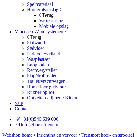
Spelmateriaal
Hindernisopslag
Terug
Vaste opslag
Mobiele opslag
Vloer- en Wandsystemen
Terug
Stalwand
Stalvloer
Paddock/weiland
Wasplaatsen
Looppaden
Recoverystallen
Stap/draf molen
Trailer/vrachtwagen
Horsefloor gietvloer
Rubber op rol
Ontvetten / lijmen / Kitten
Sale
Contact
+31(0)546 639 000
info@horsefriend.nl
Webshop home
Inrichting en vervoer
Transport hooi- en strooisel