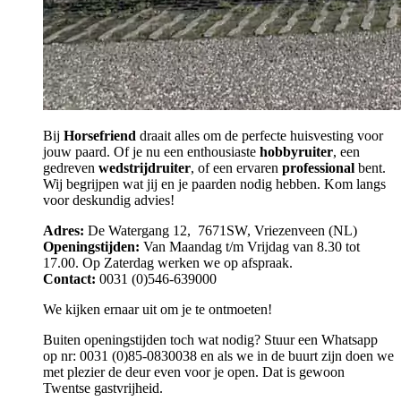
Bij
Horsefriend
draait alles om de perfecte huisvesting voor
jouw paard. Of je nu een enthousiaste
hobbyruiter
, een
gedreven
wedstrijdruiter
, of een ervaren
professional
bent.
Wij begrijpen wat jij en je paarden nodig hebben. Kom langs
voor deskundig advies!
Adres:
De Watergang 12, 7671SW, Vriezenveen (NL)
Openingstijden:
Van Maandag t/m Vrijdag van 8.30 tot
17.00. Op Zaterdag werken we op afspraak.
Contact:
0031 (0)546-639000
We kijken ernaar uit om je te ontmoeten!
Buiten openingstijden toch wat nodig? Stuur een Whatsapp
op nr: 0031 (0)85-0830038 en als we in de buurt zijn doen we
met plezier de deur even voor je open. Dat is gewoon
Twentse gastvrijheid.