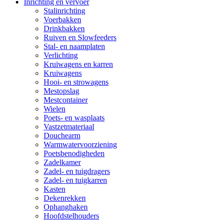
Inrichting en vervoer
Stalinrichting
Voerbakken
Drinkbakken
Ruiven en Slowfeeders
Stal- en naamplaten
Verlichting
Kruiwagens en karren
Kruiwagens
Hooi- en strowagens
Mestopslag
Mestcontainer
Wielen
Poets- en wasplaats
Vastzetmateriaal
Douchearm
Warmwatervoorziening
Poetsbenodigheden
Zadelkamer
Zadel- en tuigdragers
Zadel- en tuigkarren
Kasten
Dekenrekken
Ophanghaken
Hoofdstelhouders