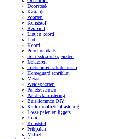
Opschroef
Doorsteek
Kastanje
Poorten
Kunststof
Beoband
Lint en koord
Lint
Koord
Permanentkabel
Schrikstroom apparaten
Isolatoren
Toebehoren schrikstroom
Horseguard schriklint
Metaal
Weidepoorten
Panelsystemen
Paddockafrastering
Buisklemmen DIY
Roflex mobiele afrastering
Losse palen en liggers
Hout
Kunststof
Prikpalen
Mobiel