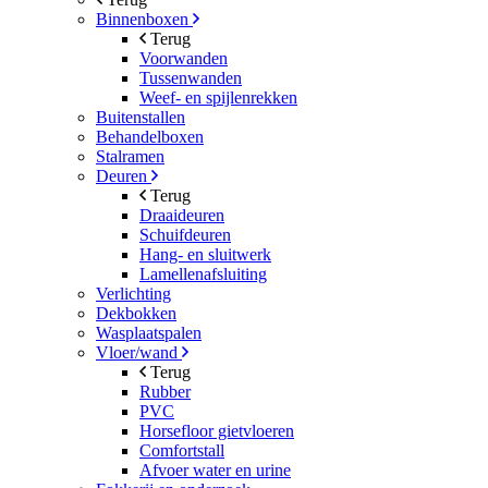
Binnenboxen
Terug
Voorwanden
Tussenwanden
Weef- en spijlenrekken
Buitenstallen
Behandelboxen
Stalramen
Deuren
Terug
Draaideuren
Schuifdeuren
Hang- en sluitwerk
Lamellenafsluiting
Verlichting
Dekbokken
Wasplaatspalen
Vloer/wand
Terug
Rubber
PVC
Horsefloor gietvloeren
Comfortstall
Afvoer water en urine