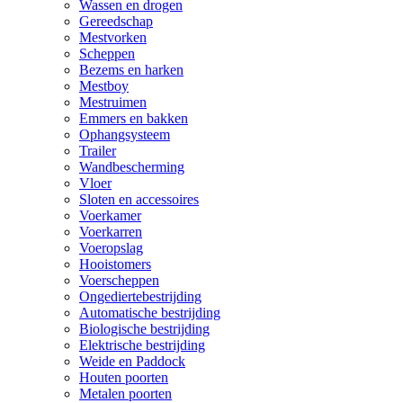
Wassen en drogen
Gereedschap
Mestvorken
Scheppen
Bezems en harken
Mestboy
Mestruimen
Emmers en bakken
Ophangsysteem
Trailer
Wandbescherming
Vloer
Sloten en accessoires
Voerkamer
Voerkarren
Voeropslag
Hooistomers
Voerscheppen
Ongediertebestrijding
Automatische bestrijding
Biologische bestrijding
Elektrische bestrijding
Weide en Paddock
Houten poorten
Metalen poorten