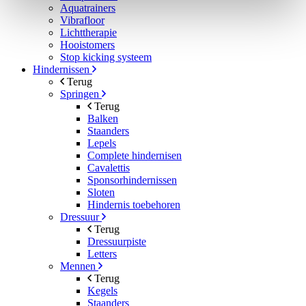
Aquatrainers
Vibrafloor
Lichttherapie
Hooistomers
Stop kicking systeem
Hindernissen
Terug
Springen
Terug
Balken
Staanders
Lepels
Complete hindernisen
Cavalettis
Sponsorhindernissen
Sloten
Hindernis toebehoren
Dressuur
Terug
Dressuurpiste
Letters
Mennen
Terug
Kegels
Staanders