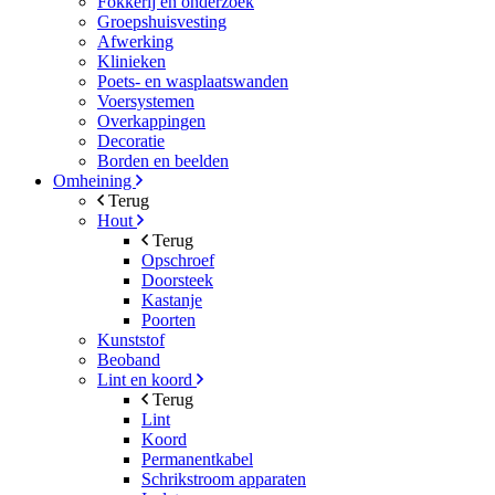
Fokkerij en onderzoek
Groepshuisvesting
Afwerking
Klinieken
Poets- en wasplaatswanden
Voersystemen
Overkappingen
Decoratie
Borden en beelden
Omheining
Terug
Hout
Terug
Opschroef
Doorsteek
Kastanje
Poorten
Kunststof
Beoband
Lint en koord
Terug
Lint
Koord
Permanentkabel
Schrikstroom apparaten