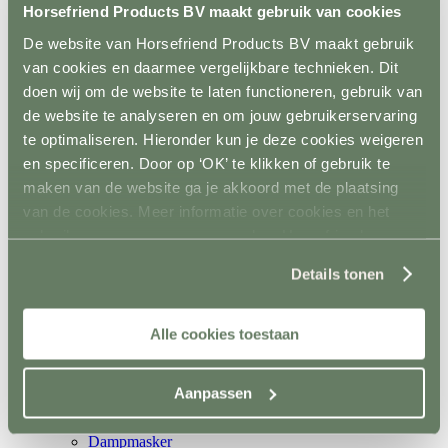
Metalen poorten
Horsefriend Products BV maakt gebruik van cookies
Ruiven
De website van Horsefriend Products BV maakt gebruik
Drinkbakken en watervaten
Bodemverbetering
van cookies en daarmee vergelijkbare technieken. Dit
Rijhal / Rijbak
doen wij om de website te laten functioneren, gebruik van
Terug
de website te analyseren en om jouw gebruikerservaring
Bodem
Wandafwerking
te optimaliseren. Hieronder kun je deze cookies weigeren
Spiegels
en specificeren. Door op ‘OK’ te klikken of gebruik te
Verlichting
maken van de website ga je akkoord met de plaatsing
Beregening
Bodembewerking
van de cookies. Meer informatie over cookies en het
Opstijghulp
gebruik van persoonsgegevens door Horsefriend
Ventilatoren
Products BV vind je
hier
.
Terug
Details tonen
Mobiele ventilatoren
Inbouw ventilatoren
Conditie en gezondheid
Terug
Alle cookies toestaan
Solaria
Stapmolens
Trainingsbanden
Aanpassen
Verzorgingsproducten
Supplementen en Voer
Dampmasker