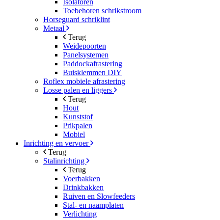
Isolatoren
Toebehoren schrikstroom
Horseguard schriklint
Metaal
Terug
Weidepoorten
Panelsystemen
Paddockafrastering
Buisklemmen DIY
Roflex mobiele afrastering
Losse palen en liggers
Terug
Hout
Kunststof
Prikpalen
Mobiel
Inrichting en vervoer
Terug
Stalinrichting
Terug
Voerbakken
Drinkbakken
Ruiven en Slowfeeders
Stal- en naamplaten
Verlichting