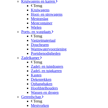
Kruiwagens en karren
Terug
Kruiwagens
Hooi- en strowagens
Mestopslag
Mestcontainer
Wielen
Poets- en wasplaats
Terug
Vastzetmateriaal
Douchearm
Warmwatervoorziening
Poetsbenodigheden
Zadelkamer
Terug
Zadel- en tuigdragers
Zadel- en tuigkarren
Kasten
Dekenrekken
Ophanghaken
Hoofdstelhouders
Wassen en drogen
Gereedschap
Terug
Mestvorken