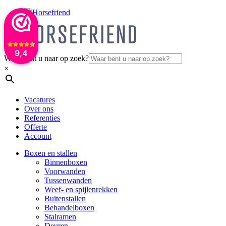
9,4
Waar bent u naar op zoek?
×
Vacatures
Over ons
Referenties
Offerte
Account
Boxen en stallen
Binnenboxen
Voorwanden
Tussenwanden
Weef- en spijlenrekken
Buitenstallen
Behandelboxen
Stalramen
Deuren