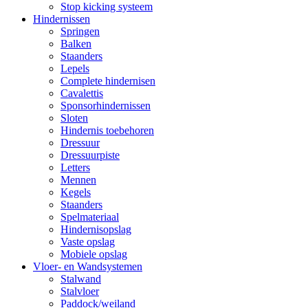
Stop kicking systeem
Hindernissen
Springen
Balken
Staanders
Lepels
Complete hindernisen
Cavalettis
Sponsorhindernissen
Sloten
Hindernis toebehoren
Dressuur
Dressuurpiste
Letters
Mennen
Kegels
Staanders
Spelmateriaal
Hindernisopslag
Vaste opslag
Mobiele opslag
Vloer- en Wandsystemen
Stalwand
Stalvloer
Paddock/weiland