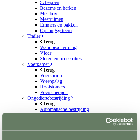
Scheppen
Bezems en harken
Mestboy
Mestruimen
Emmers en bakken
Ophangsysteem
Trailer
Terug
Wandbescherming
Vloer
Sloten en accessoires
Voerkamer
Terug
Voerkarren
Voeropslag
Hooistomers
Voerscheppen
Ongediertebestrijding
Terug
Automatische bestrijding
Biologische bestrijding
Elektrische bestrijding
Weide en Paddock
Terug
Houten poorten