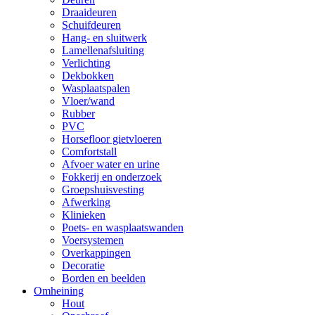
Draaideuren
Schuifdeuren
Hang- en sluitwerk
Lamellenafsluiting
Verlichting
Dekbokken
Wasplaatspalen
Vloer/wand
Rubber
PVC
Horsefloor gietvloeren
Comfortstall
Afvoer water en urine
Fokkerij en onderzoek
Groepshuisvesting
Afwerking
Klinieken
Poets- en wasplaatswanden
Voersystemen
Overkappingen
Decoratie
Borden en beelden
Omheining
Hout