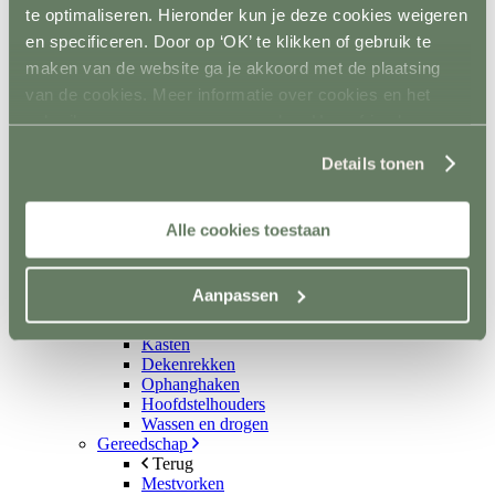
Kruiwagens en karren
te optimaliseren. Hieronder kun je deze cookies weigeren
Terug
en specificeren. Door op ‘OK’ te klikken of gebruik te
Kruiwagens
Hooi- en strowagens
maken van de website ga je akkoord met de plaatsing
Mestopslag
van de cookies. Meer informatie over cookies en het
Mestcontainer
gebruik van persoonsgegevens door Horsefriend
Wielen
Poets- en wasplaats
Products BV vind je
hier
.
Details tonen
Terug
Vastzetmateriaal
Douchearm
Warmwatervoorziening
Alle cookies toestaan
Poetsbenodigheden
Zadelkamer
Terug
Aanpassen
Zadel- en tuigdragers
Zadel- en tuigkarren
Kasten
Dekenrekken
Ophanghaken
Hoofdstelhouders
Wassen en drogen
Gereedschap
Terug
Mestvorken