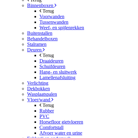
Binnenboxen
Terug
Voorwanden
Tussenwanden
Weef- en spijlenrekken
Buitenstallen
Behandelboxen
Stalramen
Deuren
Terug
Draaideuren
Schuifdeuren
Hang- en sluitwerk
Lamellenafsluiting
Verlichting
Dekbokken
Wasplaatspalen
Vloer/wand
Terug
Rubber
PVC
Horsefloor gietvloeren
Comfortstall
Afvoer water en urine