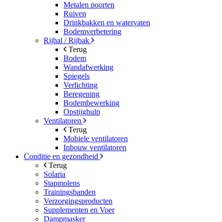
Metalen poorten
Ruiven
Drinkbakken en watervaten
Bodemverbetering
Rijhal / Rijbak
Terug
Bodem
Wandafwerking
Spiegels
Verlichting
Beregening
Bodembewerking
Opstijghulp
Ventilatoren
Terug
Mobiele ventilatoren
Inbouw ventilatoren
Conditie en gezondheid
Terug
Solaria
Stapmolens
Trainingsbanden
Verzorgingsproducten
Supplementen en Voer
Dampmasker