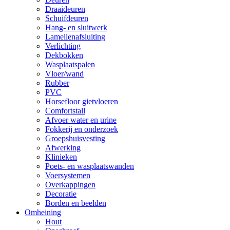
Draaideuren
Schuifdeuren
Hang- en sluitwerk
Lamellenafsluiting
Verlichting
Dekbokken
Wasplaatspalen
Vloer/wand
Rubber
PVC
Horsefloor gietvloeren
Comfortstall
Afvoer water en urine
Fokkerij en onderzoek
Groepshuisvesting
Afwerking
Klinieken
Poets- en wasplaatswanden
Voersystemen
Overkappingen
Decoratie
Borden en beelden
Omheining
Hout