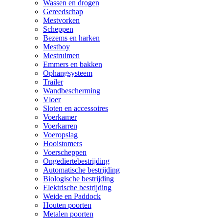
Wassen en drogen
Gereedschap
Mestvorken
Scheppen
Bezems en harken
Mestboy
Mestruimen
Emmers en bakken
Ophangsysteem
Trailer
Wandbescherming
Vloer
Sloten en accessoires
Voerkamer
Voerkarren
Voeropslag
Hooistomers
Voerscheppen
Ongediertebestrijding
Automatische bestrijding
Biologische bestrijding
Elektrische bestrijding
Weide en Paddock
Houten poorten
Metalen poorten