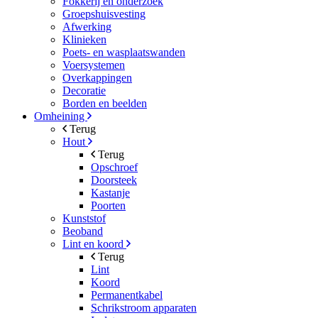
Fokkerij en onderzoek
Groepshuisvesting
Afwerking
Klinieken
Poets- en wasplaatswanden
Voersystemen
Overkappingen
Decoratie
Borden en beelden
Omheining
Terug
Hout
Terug
Opschroef
Doorsteek
Kastanje
Poorten
Kunststof
Beoband
Lint en koord
Terug
Lint
Koord
Permanentkabel
Schrikstroom apparaten