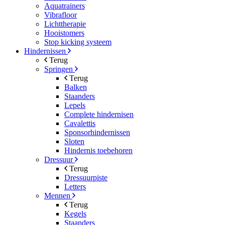
Aquatrainers
Vibrafloor
Lichttherapie
Hooistomers
Stop kicking systeem
Hindernissen
Terug
Springen
Terug
Balken
Staanders
Lepels
Complete hindernisen
Cavalettis
Sponsorhindernissen
Sloten
Hindernis toebehoren
Dressuur
Terug
Dressuurpiste
Letters
Mennen
Terug
Kegels
Staanders