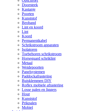
Opschroef
Doorsteek
Kastanje
Poorten
Kunststof
Beoband
Lint en koord
Lint
Koord
Permanentkabel
Schrikstroom apparaten
Isolatoren
Toebehoren schrikstroom
Horseguard schriklint
Metaal
Weidepoorten
Panelsystemen
Paddockafrastering
Buisklemmen DIY
Roflex mobiele afrastering
Losse palen en liggers
Hout
Kunststof
Prikpalen
Mobiel