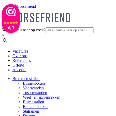
9,4
Waar bent u naar op zoek?
×
Vacatures
Over ons
Referenties
Offerte
Account
Boxen en stallen
Binnenboxen
Voorwanden
Tussenwanden
Weef- en spijlenrekken
Buitenstallen
Behandelboxen
Stalramen
Deuren