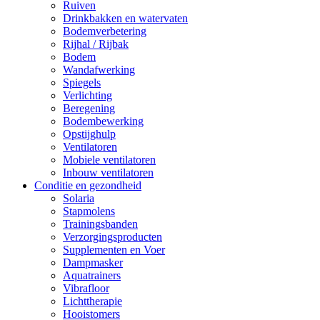
Ruiven
Drinkbakken en watervaten
Bodemverbetering
Rijhal / Rijbak
Bodem
Wandafwerking
Spiegels
Verlichting
Beregening
Bodembewerking
Opstijghulp
Ventilatoren
Mobiele ventilatoren
Inbouw ventilatoren
Conditie en gezondheid
Solaria
Stapmolens
Trainingsbanden
Verzorgingsproducten
Supplementen en Voer
Dampmasker
Aquatrainers
Vibrafloor
Lichttherapie
Hooistomers