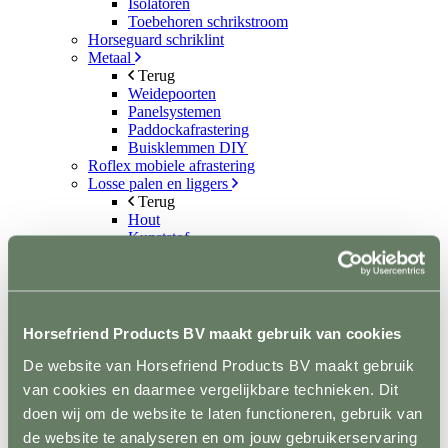
Isolatoren
Toebehoren schrikstroom
Horseguard schriklint
Metaal
Terug
Weidepoorten
Panelsystemen
Paddockafrastering
Buisklemmen DIY
Roflex mobiele afrastering
Losse palen en liggers
Terug
Hout
Kunststof
Prikpalen
Mobiel
Inrichting en vervoer
Terug
Stalinrichting
Horsefriend Products BV maakt gebruik van cookies
Terug
Voerbakken
De website van Horsefriend Products BV maakt gebruik
Drinkbakken
van cookies en daarmee vergelijkbare technieken. Dit
Ruiven en Slowfeeders
doen wij om de website te laten functioneren, gebruik van
Stal- en naamplaten
Verlichting
de website te analyseren en om jouw gebruikerservaring