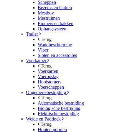
Scheppen
Bezems en harken
Mestboy
Mestruimen
Emmers en bakken
Ophangsysteem
Trailer
Terug
Wandbescherming
Vloer
Sloten en accessoires
Voerkamer
Terug
Voerkarren
Voeropslag
Hooistomers
Voerscheppen
Ongediertebestrijding
Terug
Automatische bestrijding
Biologische bestrijding
Elektrische bestrijding
Weide en Paddock
Terug
Houten poorten