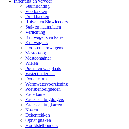
Inrichting en vervoer
Stalinrichting
Voerbakken
Drinkbakken
Ruiven en Slowfeeders
Stal- en naamplaten
Verlichting
Kruiwagens en karren
Kruiwagens
Hooi- en strowagens
Mestopslag
Mestcontainer
Wielen
Poets- en wasplaats
Vastzetmateriaal
Douchearm
Warmwatervoorziening
Poetsbenodigheden
Zadelkamer
Zadel- en tuigdragers
Zadel- en tuigkarren
Kasten
Dekenrekken
Ophanghaken
Hoofdstelhouders