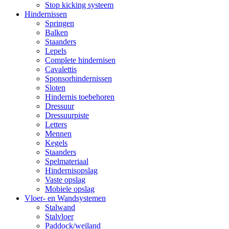
Stop kicking systeem
Hindernissen
Springen
Balken
Staanders
Lepels
Complete hindernisen
Cavalettis
Sponsorhindernissen
Sloten
Hindernis toebehoren
Dressuur
Dressuurpiste
Letters
Mennen
Kegels
Staanders
Spelmateriaal
Hindernisopslag
Vaste opslag
Mobiele opslag
Vloer- en Wandsystemen
Stalwand
Stalvloer
Paddock/weiland