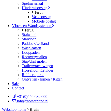
Spelmateriaal
Hindernisopslag
Terug
Vaste opslag
Mobiele opslag
Vloer- en Wandsystemen
Terug
Stalwand
Stalvloer
Paddock/weiland
Wasplaatsen
Looppaden
Recoverystallen
Stap/draf molen
Trailer/vrachtwagen
Horsefloor gietvloer
Rubber op rol
Ontvetten / lijmen / Kitten
Sale
Contact
+31(0)546 639 000
info@horsefriend.nl
Webshop home
Bruin