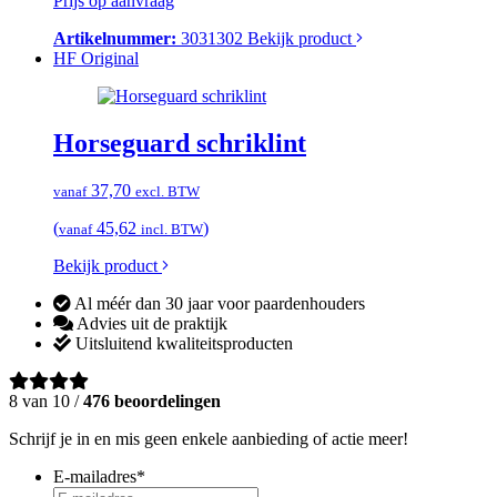
Prijs op aanvraag
Artikelnummer:
3031302
Bekijk product
HF Original
Horseguard schriklint
37,70
vanaf
excl. BTW
(
45,62
)
vanaf
incl. BTW
Bekijk product
Al méér dan 30 jaar voor paardenhouders
Advies uit de praktijk
Uitsluitend kwaliteitsproducten
8 van 10 /
476 beoordelingen
Schrijf je in en mis geen enkele aanbieding of actie meer!
E-mailadres
*