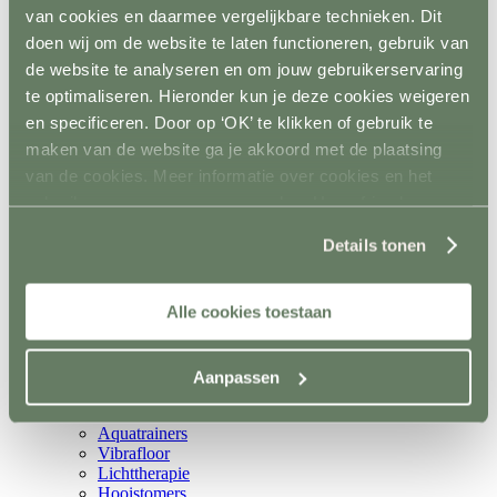
Rijhal / Rijbak
van cookies en daarmee vergelijkbare technieken. Dit
Terug
doen wij om de website te laten functioneren, gebruik van
Bodem
de website te analyseren en om jouw gebruikerservaring
Wandafwerking
Spiegels
te optimaliseren. Hieronder kun je deze cookies weigeren
Verlichting
en specificeren. Door op ‘OK’ te klikken of gebruik te
Beregening
maken van de website ga je akkoord met de plaatsing
Bodembewerking
Opstijghulp
van de cookies. Meer informatie over cookies en het
Ventilatoren
gebruik van persoonsgegevens door Horsefriend
Terug
Products BV vind je
hier
.
Mobiele ventilatoren
Details tonen
Inbouw ventilatoren
Conditie en gezondheid
Terug
Alle cookies toestaan
Solaria
Stapmolens
Trainingsbanden
Verzorgingsproducten
Aanpassen
Supplementen en Voer
Dampmasker
Aquatrainers
Vibrafloor
Lichttherapie
Hooistomers