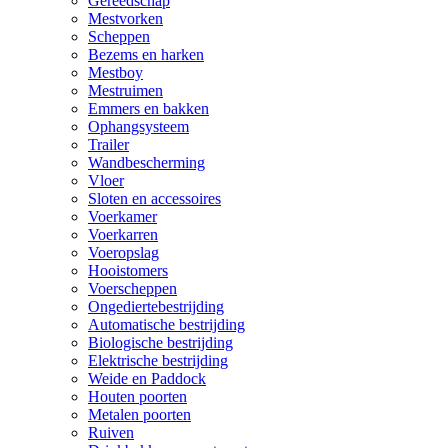
Gereedschap
Mestvorken
Scheppen
Bezems en harken
Mestboy
Mestruimen
Emmers en bakken
Ophangsysteem
Trailer
Wandbescherming
Vloer
Sloten en accessoires
Voerkamer
Voerkarren
Voeropslag
Hooistomers
Voerscheppen
Ongediertebestrijding
Automatische bestrijding
Biologische bestrijding
Elektrische bestrijding
Weide en Paddock
Houten poorten
Metalen poorten
Ruiven