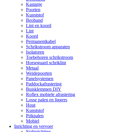
Kastanje
Poorten
Kunststof
Beoband
Lint en koord
Lint
Koord
Permanentkabel
Schrikstroom apparaten
Isolatoren
Toebehoren schrikstroom
Horseguard schriklint
Metaal
Weidepoorten
Panelsystemen
Paddockafrastering
Buisklemmen DIY
Roflex mobiele afrastering
Losse palen en liggers
Hout
Kunststof
Prikpalen
Mobiel
Inrichting en vervoer
Stalinrichting