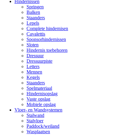
Hindernissen
Springen
Balken
Staanders
Lepels
Complete hindernisen
Cavalettis
Sponsorhindernissen
Sloten
Hindernis toebehoren
Dressuur
Dressuurpiste
Letters
Mennen
Kegels
Staanders
Spelmateriaal
Hindernisopslag
Vaste opslag
Mobiele opslag
Vloer- en Wandsystemen
Stalwand
Stalvloer
Paddock/weiland
Wasplaatsen