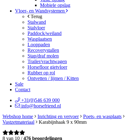
Mobiele opslag
Vloer- en Wandsystemen
Terug
Stalwand
Stalvloer
Paddock/weiland
Wasplaatsen
Looppaden
Recoverystallen
Stap/draf molen
Trailer/vrachtwagen
Horsefloor gietvloer
Rubber op rol
Ontvetten / lijmen / Kitten
Sale
Contact
+31(0)546 639 000
info@horsefriend.nl
Webshop home
Inrichting en vervoer
Poets- en wasplaats
Vastzetmateriaal
Karabijnhaak 9 x 90mm
8 van 10 /
476 beoordelingen