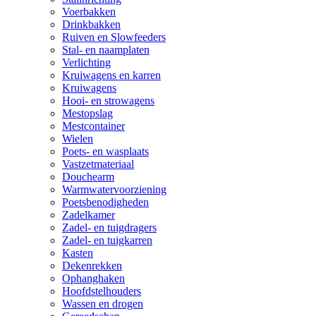
Voerbakken
Drinkbakken
Ruiven en Slowfeeders
Stal- en naamplaten
Verlichting
Kruiwagens en karren
Kruiwagens
Hooi- en strowagens
Mestopslag
Mestcontainer
Wielen
Poets- en wasplaats
Vastzetmateriaal
Douchearm
Warmwatervoorziening
Poetsbenodigheden
Zadelkamer
Zadel- en tuigdragers
Zadel- en tuigkarren
Kasten
Dekenrekken
Ophanghaken
Hoofdstelhouders
Wassen en drogen