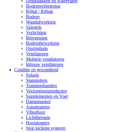
Drinkbakken en watervaten
Bodemverbetering
Rijhal / Rijbak
Bodem
Wandafwerking
Spiegels
Verlichting
Beregening
Bodembewerking
Opstijghulp
Ventilatoren
Mobiele ventilatoren
Inbouw ventilatoren
Conditie en gezondheid
Solaria
Stapmolens
Trainingsbanden
Verzorgingsproducten
Supplementen en Voer
Dampmasker
Aquatrainers
Vibrafloor
Lichttherapie
Hooistomers
Stop kicking systeem