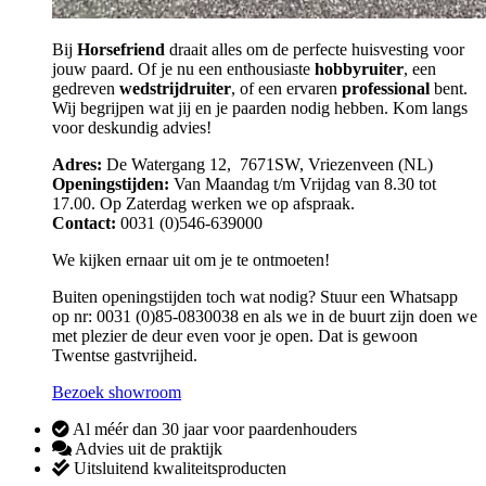
Bij
Horsefriend
draait alles om de perfecte huisvesting voor
jouw paard. Of je nu een enthousiaste
hobbyruiter
, een
gedreven
wedstrijdruiter
, of een ervaren
professional
bent.
Wij begrijpen wat jij en je paarden nodig hebben. Kom langs
voor deskundig advies!
Adres:
De Watergang 12, 7671SW, Vriezenveen (NL)
Openingstijden:
Van Maandag t/m Vrijdag van 8.30 tot
17.00. Op Zaterdag werken we op afspraak.
Contact:
0031 (0)546-639000
We kijken ernaar uit om je te ontmoeten!
Buiten openingstijden toch wat nodig? Stuur een Whatsapp
op nr: 0031 (0)85-0830038 en als we in de buurt zijn doen we
met plezier de deur even voor je open. Dat is gewoon
Twentse gastvrijheid.
Bezoek showroom
Al méér dan 30 jaar voor paardenhouders
Advies uit de praktijk
Uitsluitend kwaliteitsproducten