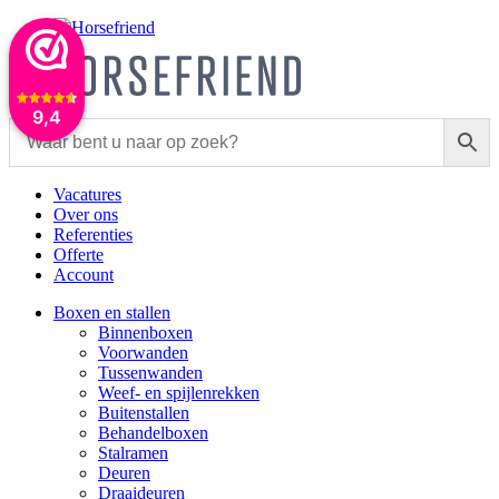
9,4
Vacatures
Over ons
Referenties
Offerte
Account
Boxen en stallen
Binnenboxen
Voorwanden
Tussenwanden
Weef- en spijlenrekken
Buitenstallen
Behandelboxen
Stalramen
Deuren
Draaideuren