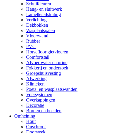
Schuifdeuren
Hang- en sluitwerk
Lamellenafsluiting
Verlichting
Dekbokken
Wasplaatspalen
Vloer/wand
Rubber
PVC
Horsefloor gietvloeren
Comfortstall
Afvoer water en urine
Fokkerij en onderzoek
Groepshuisvesting
Afwerking
Klinieken
Poets- en wasplaatswanden
Voersystemen
Overkappingen
Decoratie
Borden en beelden
Omheining
Hout
Opschroef
Doorsteek