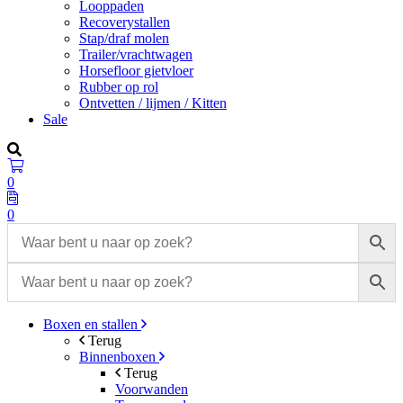
Looppaden
Recoverystallen
Stap/draf molen
Trailer/vrachtwagen
Horsefloor gietvloer
Rubber op rol
Ontvetten / lijmen / Kitten
Sale
0
0
Boxen en stallen
Terug
Binnenboxen
Terug
Voorwanden