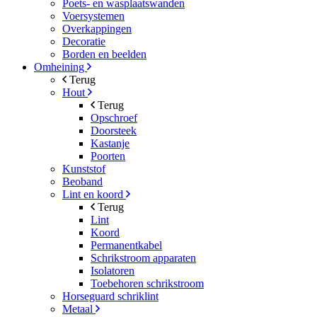
Poets- en wasplaatswanden
Voersystemen
Overkappingen
Decoratie
Borden en beelden
Omheining
Terug
Hout
Terug
Opschroef
Doorsteek
Kastanje
Poorten
Kunststof
Beoband
Lint en koord
Terug
Lint
Koord
Permanentkabel
Schrikstroom apparaten
Isolatoren
Toebehoren schrikstroom
Horseguard schriklint
Metaal