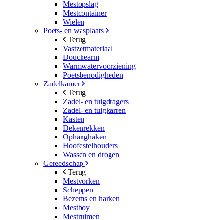
Mestopslag
Mestcontainer
Wielen
Poets- en wasplaats
Terug
Vastzetmateriaal
Douchearm
Warmwatervoorziening
Poetsbenodigheden
Zadelkamer
Terug
Zadel- en tuigdragers
Zadel- en tuigkarren
Kasten
Dekenrekken
Ophanghaken
Hoofdstelhouders
Wassen en drogen
Gereedschap
Terug
Mestvorken
Scheppen
Bezems en harken
Mestboy
Mestruimen