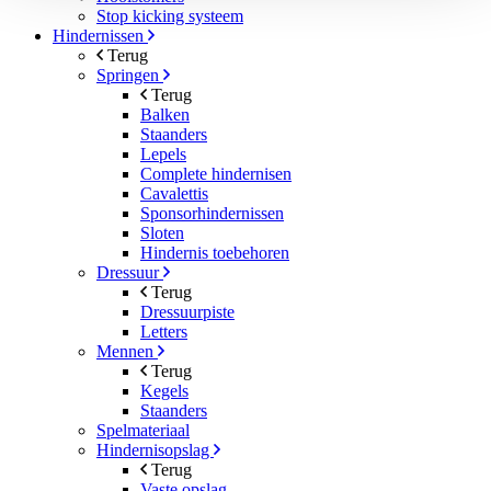
Stop kicking systeem
Hindernissen
Terug
Springen
Terug
Balken
Staanders
Lepels
Complete hindernisen
Cavalettis
Sponsorhindernissen
Sloten
Hindernis toebehoren
Dressuur
Terug
Dressuurpiste
Letters
Mennen
Terug
Kegels
Staanders
Spelmateriaal
Hindernisopslag
Terug
Vaste opslag