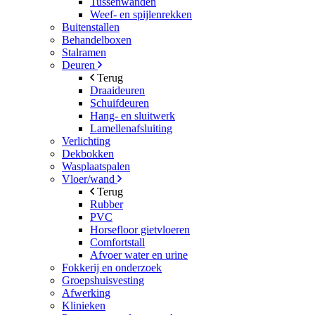
Tussenwanden
Weef- en spijlenrekken
Buitenstallen
Behandelboxen
Stalramen
Deuren
Terug
Draaideuren
Schuifdeuren
Hang- en sluitwerk
Lamellenafsluiting
Verlichting
Dekbokken
Wasplaatspalen
Vloer/wand
Terug
Rubber
PVC
Horsefloor gietvloeren
Comfortstall
Afvoer water en urine
Fokkerij en onderzoek
Groepshuisvesting
Afwerking
Klinieken