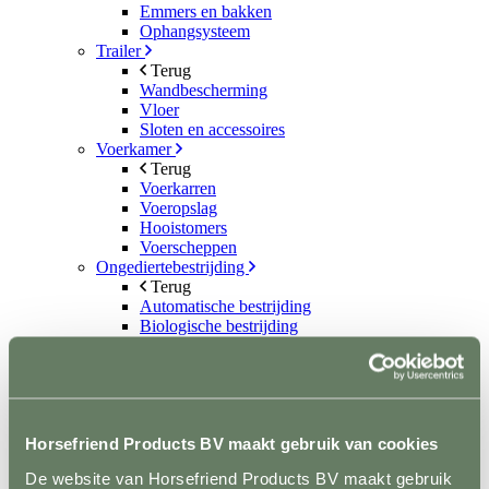
Emmers en bakken
Ophangsysteem
Trailer
Terug
Wandbescherming
Vloer
Sloten en accessoires
Voerkamer
Terug
Voerkarren
Voeropslag
Hooistomers
Voerscheppen
Ongediertebestrijding
Terug
Automatische bestrijding
Biologische bestrijding
Elektrische bestrijding
Weide en Paddock
Terug
Houten poorten
Metalen poorten
Horsefriend Products BV maakt gebruik van cookies
Ruiven
Drinkbakken en watervaten
De website van Horsefriend Products BV maakt gebruik
Bodemverbetering