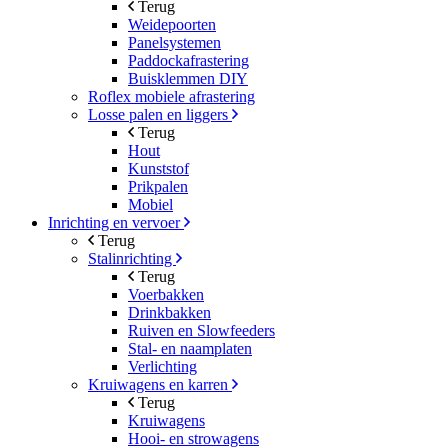
Terug
Weidepoorten
Panelsystemen
Paddockafrastering
Buisklemmen DIY
Roflex mobiele afrastering
Losse palen en liggers
Terug
Hout
Kunststof
Prikpalen
Mobiel
Inrichting en vervoer
Terug
Stalinrichting
Terug
Voerbakken
Drinkbakken
Ruiven en Slowfeeders
Stal- en naamplaten
Verlichting
Kruiwagens en karren
Terug
Kruiwagens
Hooi- en strowagens