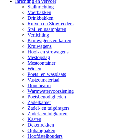
Inrichting en vervoer
Stalinrichting
Voerbakken
Drinkbakken
Ruiven en Slowfeeders
Stal- en naamplaten
Verlichting
Kruiwagens en karren
Kruiwagens
Hooi- en strowagens
Mestopslag
Mestcontainer
Wielen
Poets- en wasplaats
Vastzetmateriaal
Douchearm
Warmwatervoorziening
Poetsbenodigheden
Zadelkamer
Zadel- en tuigdragers
Zadel- en tuigkarren
Kasten
Dekenrekken
Ophanghaken
Hoofdstelhouders