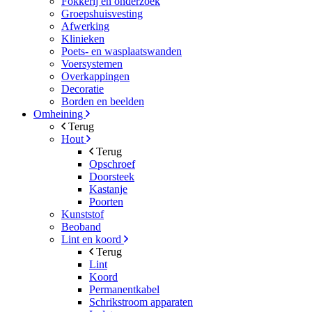
Fokkerij en onderzoek
Groepshuisvesting
Afwerking
Klinieken
Poets- en wasplaatswanden
Voersystemen
Overkappingen
Decoratie
Borden en beelden
Omheining
Terug
Hout
Terug
Opschroef
Doorsteek
Kastanje
Poorten
Kunststof
Beoband
Lint en koord
Terug
Lint
Koord
Permanentkabel
Schrikstroom apparaten