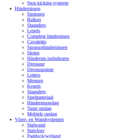
Stop kicking systeem
Hindernissen
Springen
Balken
Staanders
Lepels
Complete hindernisen
Cavalettis
Sponsorhindernissen
Sloten
Hindernis toebehoren
Dressuur
Dressuurpiste
Letters
Mennen
Kegels
Staanders
Spelmateriaal
Hindernisopslag
Vaste opslag
Mobiele opslag
Vloer- en Wandsystemen
Stalwand
Stalvloer
Paddock/weiland