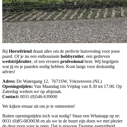
Bij
Horsefriend
draait alles om de perfecte huisvesting voor jouw
paard. Of je nu een enthousiaste
hobbyruiter
, een gedreven
wedstrijdruiter
, of een ervaren
professional
bent. Wij begrijpen
wat jij en je paarden nodig hebben. Kom langs voor deskundig
advies!
Adres:
De Watergang 12, 7671SW, Vriezenveen (NL)
Openingstijden:
Van Maandag t/m Vrijdag van 8.30 tot 17.00. Op
Zaterdag werken we op afspraak.
Contact:
0031 (0)546-639000
We kijken ernaar uit om je te ontmoeten!
Buiten openingstijden toch wat nodig? Stuur een Whatsapp op nr:
0031 (0)85-0830038 en als we in de buurt zijn doen we met plezier
de deur even voor je open. Dat is gewoon Twentse gastvrijheid.