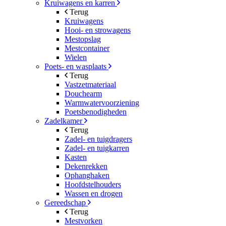
Kruiwagens en karren
Terug
Kruiwagens
Hooi- en strowagens
Mestopslag
Mestcontainer
Wielen
Poets- en wasplaats
Terug
Vastzetmateriaal
Douchearm
Warmwatervoorziening
Poetsbenodigheden
Zadelkamer
Terug
Zadel- en tuigdragers
Zadel- en tuigkarren
Kasten
Dekenrekken
Ophanghaken
Hoofdstelhouders
Wassen en drogen
Gereedschap
Terug
Mestvorken