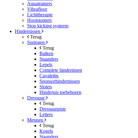
Aquatrainers
Vibrafloor
Lichttherapie
Hooistomers
Stop kicking systeem
Hindernissen
Terug
Springen
Terug
Balken
Staanders
Lepels
Complete hindernisen
Cavalettis
Sponsorhindernissen
Sloten
Hindernis toebehoren
Dressuur
Terug
Dressuurpiste
Letters
Mennen
Terug
Kegels
Staanders