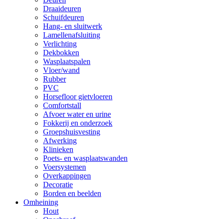
Draaideuren
Schuifdeuren
Hang- en sluitwerk
Lamellenafsluiting
Verlichting
Dekbokken
Wasplaatspalen
Vloer/wand
Rubber
PVC
Horsefloor gietvloeren
Comfortstall
Afvoer water en urine
Fokkerij en onderzoek
Groepshuisvesting
Afwerking
Klinieken
Poets- en wasplaatswanden
Voersystemen
Overkappingen
Decoratie
Borden en beelden
Omheining
Hout