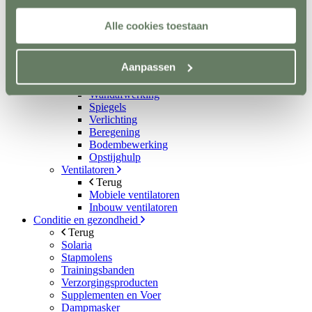
Metalen poorten
Ruiven
Alle cookies toestaan
Drinkbakken en watervaten
Bodemverbetering
Rijhal / Rijbak
Aanpassen
Terug
Bodem
Wandafwerking
Spiegels
Verlichting
Beregening
Bodembewerking
Opstijghulp
Ventilatoren
Terug
Mobiele ventilatoren
Inbouw ventilatoren
Conditie en gezondheid
Terug
Solaria
Stapmolens
Trainingsbanden
Verzorgingsproducten
Supplementen en Voer
Dampmasker