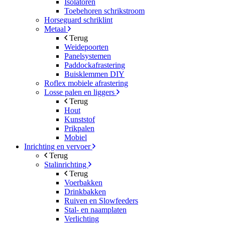
Isolatoren
Toebehoren schrikstroom
Horseguard schriklint
Metaal
Terug
Weidepoorten
Panelsystemen
Paddockafrastering
Buisklemmen DIY
Roflex mobiele afrastering
Losse palen en liggers
Terug
Hout
Kunststof
Prikpalen
Mobiel
Inrichting en vervoer
Terug
Stalinrichting
Terug
Voerbakken
Drinkbakken
Ruiven en Slowfeeders
Stal- en naamplaten
Verlichting