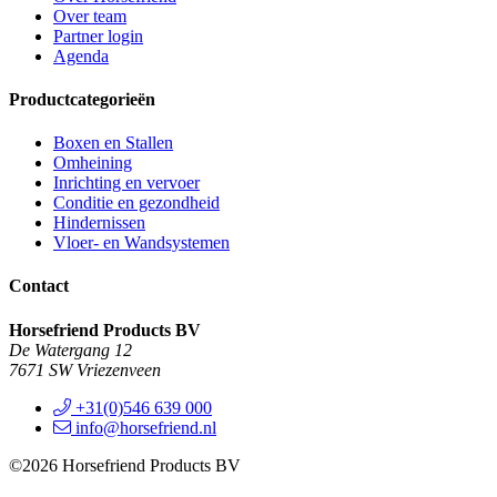
Over team
Partner login
Agenda
Productcategorieën
Boxen en Stallen
Omheining
Inrichting en vervoer
Conditie en gezondheid
Hindernissen
Vloer- en Wandsystemen
Contact
Horsefriend Products BV
De Watergang 12
7671 SW Vriezenveen
+31(0)546 639 000
info@horsefriend.nl
©2026 Horsefriend Products BV