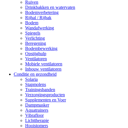
Ruiven
Drinkbakken en watervaten
Bodemverbetering
Rijhal / Rijbak
Bodem
Wandafwerking
Spiegels
Verlichting
Beregening
Bodembewerking
Opstijghulp
Ventilatoren
Mobiele ventilatoren
Inbouw ventilatoren
Conditie en gezondheid
Solaria
Stapmolens
Trainingsbanden
Verzorgingsproducten
Supplementen en Voer
Dampmasker
Aquatrainers
Vibrafloor
Lichttherapie
Hooistomers