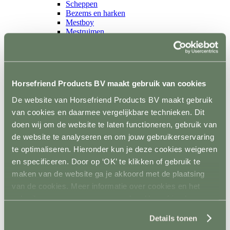
Scheppen
Bezems en harken
Mestboy
Mestruimen
Emmers en bakken
Ophangsysteem
Trailer
Terug
Wandbescherming
Horsefriend Products BV maakt gebruik van cookies
Vloer
Sloten en accessoires
De website van Horsefriend Products BV maakt gebruik
Voerkamer
van cookies en daarmee vergelijkbare technieken. Dit
Terug
doen wij om de website te laten functioneren, gebruik van
Voerkarren
Voeropslag
de website te analyseren en om jouw gebruikerservaring
Hooistomers
te optimaliseren. Hieronder kun je deze cookies weigeren
Voerscheppen
en specificeren. Door op ‘OK’ te klikken of gebruik te
Ongediertebestrijding
Terug
maken van de website ga je akkoord met de plaatsing
Automatische bestrijding
van de cookies. Meer informatie over cookies en het
Biologische bestrijding
gebruik van persoonsgegevens door Horsefriend
Elektrische bestrijding
Weide en Paddock
Products BV vind je
hier
.
Terug
Details tonen
Houten poorten