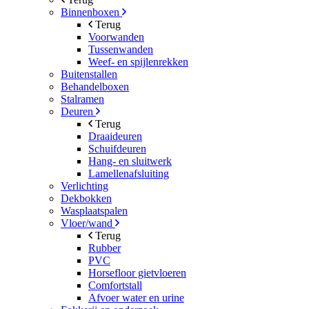
Binnenboxen
Terug
Voorwanden
Tussenwanden
Weef- en spijlenrekken
Buitenstallen
Behandelboxen
Stalramen
Deuren
Terug
Draaideuren
Schuifdeuren
Hang- en sluitwerk
Lamellenafsluiting
Verlichting
Dekbokken
Wasplaatspalen
Vloer/wand
Terug
Rubber
PVC
Horsefloor gietvloeren
Comfortstall
Afvoer water en urine