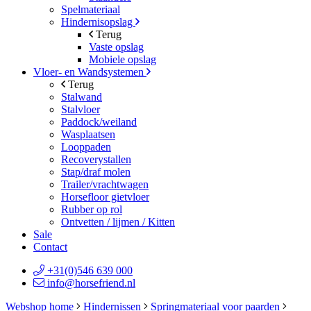
Spelmateriaal
Hindernisopslag
Terug
Vaste opslag
Mobiele opslag
Vloer- en Wandsystemen
Terug
Stalwand
Stalvloer
Paddock/weiland
Wasplaatsen
Looppaden
Recoverystallen
Stap/draf molen
Trailer/vrachtwagen
Horsefloor gietvloer
Rubber op rol
Ontvetten / lijmen / Kitten
Sale
Contact
+31(0)546 639 000
info@horsefriend.nl
Webshop home
Hindernissen
Springmateriaal voor paarden