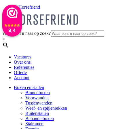
9,4
Waar bent u naar op zoek?
×
Vacatures
Over ons
Referenties
Offerte
Account
Boxen en stallen
Binnenboxen
Voorwanden
Tussenwanden
Weef- en spijlenrekken
Buitenstallen
Behandelboxen
Stalramen
Deuren