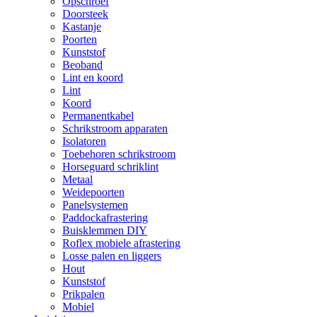
Opschroef
Doorsteek
Kastanje
Poorten
Kunststof
Beoband
Lint en koord
Lint
Koord
Permanentkabel
Schrikstroom apparaten
Isolatoren
Toebehoren schrikstroom
Horseguard schriklint
Metaal
Weidepoorten
Panelsystemen
Paddockafrastering
Buisklemmen DIY
Roflex mobiele afrastering
Losse palen en liggers
Hout
Kunststof
Prikpalen
Mobiel