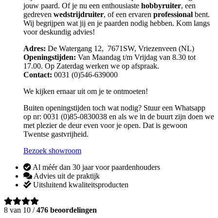
jouw paard. Of je nu een enthousiaste
hobbyruiter
, een
gedreven
wedstrijdruiter
, of een ervaren
professional
bent.
Wij begrijpen wat jij en je paarden nodig hebben. Kom langs
voor deskundig advies!
Adres:
De Watergang 12, 7671SW, Vriezenveen (NL)
Openingstijden:
Van Maandag t/m Vrijdag van 8.30 tot
17.00. Op Zaterdag werken we op afspraak.
Contact:
0031 (0)546-639000
We kijken ernaar uit om je te ontmoeten!
Buiten openingstijden toch wat nodig? Stuur een Whatsapp
op nr: 0031 (0)85-0830038 en als we in de buurt zijn doen we
met plezier de deur even voor je open. Dat is gewoon
Twentse gastvrijheid.
Bezoek showroom
Al méér dan 30 jaar voor paardenhouders
Advies uit de praktijk
Uitsluitend kwaliteitsproducten
8 van 10 /
476 beoordelingen