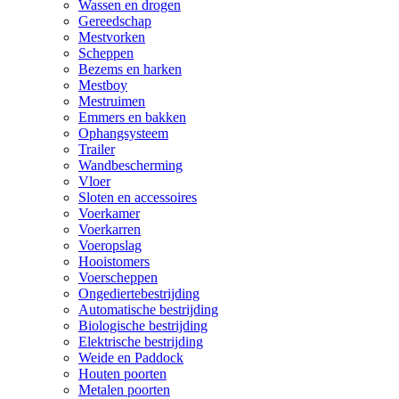
Wassen en drogen
Gereedschap
Mestvorken
Scheppen
Bezems en harken
Mestboy
Mestruimen
Emmers en bakken
Ophangsysteem
Trailer
Wandbescherming
Vloer
Sloten en accessoires
Voerkamer
Voerkarren
Voeropslag
Hooistomers
Voerscheppen
Ongediertebestrijding
Automatische bestrijding
Biologische bestrijding
Elektrische bestrijding
Weide en Paddock
Houten poorten
Metalen poorten