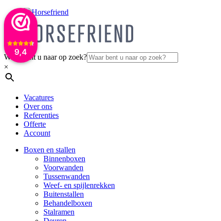
9,4
Waar bent u naar op zoek?
×
Vacatures
Over ons
Referenties
Offerte
Account
Boxen en stallen
Binnenboxen
Voorwanden
Tussenwanden
Weef- en spijlenrekken
Buitenstallen
Behandelboxen
Stalramen
Deuren