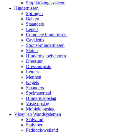
Stop kicking systeem
Hindernissen
Springen
Balken
Staanders
Lepels
Complete hindernisen
Cavalettis
Sponsorhindernissen
Sloten
Hindernis toebehoren
Dressuur
Dressuurpiste
Letters
Mennen
Kegels
Staanders
Spelmateriaal
Hindernisopslag
Vaste opslag
Mobiele opslag
Vloer- en Wandsystemen
Stalwand
Stalvloer
Paddock/weiland