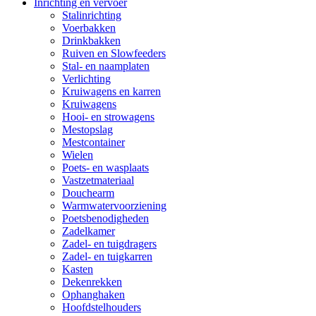
Inrichting en vervoer
Stalinrichting
Voerbakken
Drinkbakken
Ruiven en Slowfeeders
Stal- en naamplaten
Verlichting
Kruiwagens en karren
Kruiwagens
Hooi- en strowagens
Mestopslag
Mestcontainer
Wielen
Poets- en wasplaats
Vastzetmateriaal
Douchearm
Warmwatervoorziening
Poetsbenodigheden
Zadelkamer
Zadel- en tuigdragers
Zadel- en tuigkarren
Kasten
Dekenrekken
Ophanghaken
Hoofdstelhouders