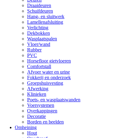
Draaideuren
Schuifdeuren
Hang- en sluitwerk
Lamellenafsluiting
Verlichting
Dekbokken
Wasplaatspalen
Vloer/wand
Rubber
PVC
Horsefloor gietvloeren
Comfortstall
Afvoer water en urine
Fokkerij en onderzoek
Groepshuisvesting
Afwerking
Klinieken
Poets- en wasplaatswanden
Voersystemen
Overkappingen
Decoratie
Borden en beelden
Omheining
Hout