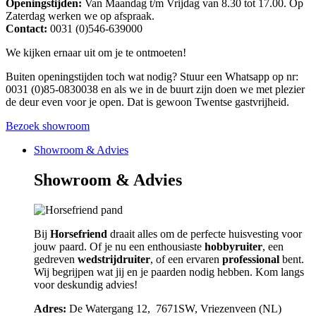
Openingstijden:
Van Maandag t/m Vrijdag van 8.30 tot 17.00. Op
Zaterdag werken we op afspraak.
Contact:
0031 (0)546-639000
We kijken ernaar uit om je te ontmoeten!
Buiten openingstijden toch wat nodig? Stuur een Whatsapp op nr:
0031 (0)85-0830038 en als we in de buurt zijn doen we met plezier
de deur even voor je open. Dat is gewoon Twentse gastvrijheid.
Bezoek showroom
Showroom & Advies
Showroom & Advies
Bij
Horsefriend
draait alles om de perfecte huisvesting voor
jouw paard. Of je nu een enthousiaste
hobbyruiter
, een
gedreven
wedstrijdruiter
, of een ervaren
professional
bent.
Wij begrijpen wat jij en je paarden nodig hebben. Kom langs
voor deskundig advies!
Adres:
De Watergang 12, 7671SW, Vriezenveen (NL)