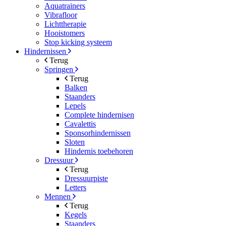
Aquatrainers
Vibrafloor
Lichttherapie
Hooistomers
Stop kicking systeem
Hindernissen
Terug
Springen
Terug
Balken
Staanders
Lepels
Complete hindernisen
Cavalettis
Sponsorhindernissen
Sloten
Hindernis toebehoren
Dressuur
Terug
Dressuurpiste
Letters
Mennen
Terug
Kegels
Staanders