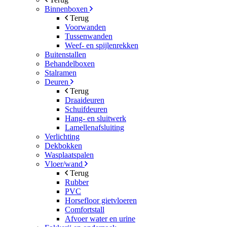
Binnenboxen
Terug
Voorwanden
Tussenwanden
Weef- en spijlenrekken
Buitenstallen
Behandelboxen
Stalramen
Deuren
Terug
Draaideuren
Schuifdeuren
Hang- en sluitwerk
Lamellenafsluiting
Verlichting
Dekbokken
Wasplaatspalen
Vloer/wand
Terug
Rubber
PVC
Horsefloor gietvloeren
Comfortstall
Afvoer water en urine