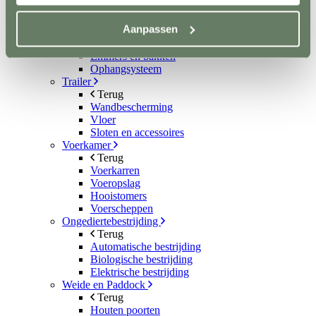
Scheppen
Bezems en harken
Aanpassen
Mestboy
Mestruimen
Emmers en bakken
Ophangsysteem
Trailer
Terug
Wandbescherming
Vloer
Sloten en accessoires
Voerkamer
Terug
Voerkarren
Voeropslag
Hooistomers
Voerscheppen
Ongediertebestrijding
Terug
Automatische bestrijding
Biologische bestrijding
Elektrische bestrijding
Weide en Paddock
Terug
Houten poorten