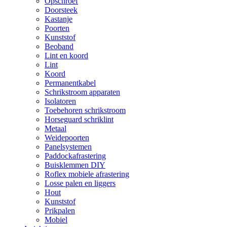
Opschroef
Doorsteek
Kastanje
Poorten
Kunststof
Beoband
Lint en koord
Lint
Koord
Permanentkabel
Schrikstroom apparaten
Isolatoren
Toebehoren schrikstroom
Horseguard schriklint
Metaal
Weidepoorten
Panelsystemen
Paddockafrastering
Buisklemmen DIY
Roflex mobiele afrastering
Losse palen en liggers
Hout
Kunststof
Prikpalen
Mobiel