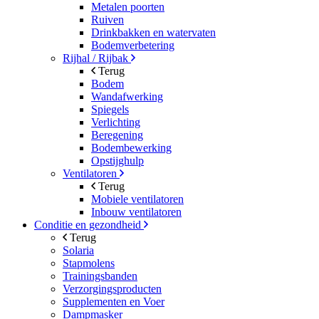
Metalen poorten
Ruiven
Drinkbakken en watervaten
Bodemverbetering
Rijhal / Rijbak
Terug
Bodem
Wandafwerking
Spiegels
Verlichting
Beregening
Bodembewerking
Opstijghulp
Ventilatoren
Terug
Mobiele ventilatoren
Inbouw ventilatoren
Conditie en gezondheid
Terug
Solaria
Stapmolens
Trainingsbanden
Verzorgingsproducten
Supplementen en Voer
Dampmasker