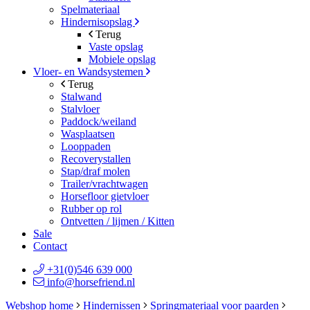
Spelmateriaal
Hindernisopslag
Terug
Vaste opslag
Mobiele opslag
Vloer- en Wandsystemen
Terug
Stalwand
Stalvloer
Paddock/weiland
Wasplaatsen
Looppaden
Recoverystallen
Stap/draf molen
Trailer/vrachtwagen
Horsefloor gietvloer
Rubber op rol
Ontvetten / lijmen / Kitten
Sale
Contact
+31(0)546 639 000
info@horsefriend.nl
Webshop home
Hindernissen
Springmateriaal voor paarden