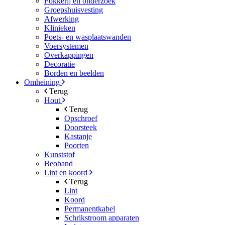
Fokkerij en onderzoek
Groepshuisvesting
Afwerking
Klinieken
Poets- en wasplaatswanden
Voersystemen
Overkappingen
Decoratie
Borden en beelden
Omheining
Terug
Hout
Terug
Opschroef
Doorsteek
Kastanje
Poorten
Kunststof
Beoband
Lint en koord
Terug
Lint
Koord
Permanentkabel
Schrikstroom apparaten