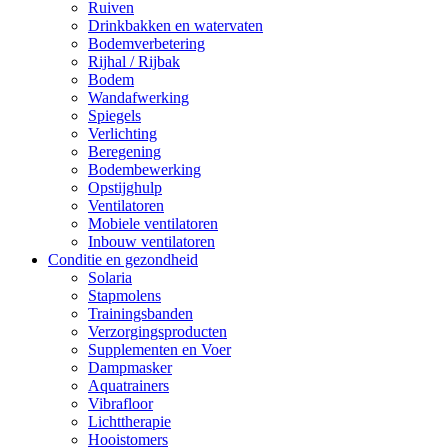
Ruiven
Drinkbakken en watervaten
Bodemverbetering
Rijhal / Rijbak
Bodem
Wandafwerking
Spiegels
Verlichting
Beregening
Bodembewerking
Opstijghulp
Ventilatoren
Mobiele ventilatoren
Inbouw ventilatoren
Conditie en gezondheid
Solaria
Stapmolens
Trainingsbanden
Verzorgingsproducten
Supplementen en Voer
Dampmasker
Aquatrainers
Vibrafloor
Lichttherapie
Hooistomers