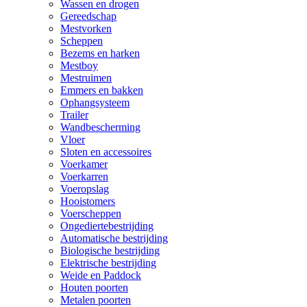
Wassen en drogen
Gereedschap
Mestvorken
Scheppen
Bezems en harken
Mestboy
Mestruimen
Emmers en bakken
Ophangsysteem
Trailer
Wandbescherming
Vloer
Sloten en accessoires
Voerkamer
Voerkarren
Voeropslag
Hooistomers
Voerscheppen
Ongediertebestrijding
Automatische bestrijding
Biologische bestrijding
Elektrische bestrijding
Weide en Paddock
Houten poorten
Metalen poorten