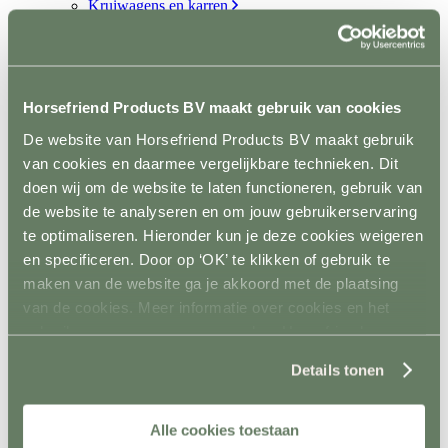
Kruiwagens en karren
Terug
Kruiwagens
Hooi- en strowagens
Mestopslag
Mestcontainer
Horsefriend Products BV maakt gebruik van cookies
Wielen
Poets- en wasplaats
De website van Horsefriend Products BV maakt gebruik
Terug
van cookies en daarmee vergelijkbare technieken. Dit
Vastzetmateriaal
Douchearm
doen wij om de website te laten functioneren, gebruik van
Warmwatervoorziening
de website te analyseren en om jouw gebruikerservaring
Poetsbenodigheden
te optimaliseren. Hieronder kun je deze cookies weigeren
Zadelkamer
Terug
en specificeren. Door op ‘OK’ te klikken of gebruik te
Zadel- en tuigdragers
maken van de website ga je akkoord met de plaatsing
Zadel- en tuigkarren
van de cookies. Meer informatie over cookies en het
Kasten
Dekenrekken
gebruik van persoonsgegevens door Horsefriend
Ophanghaken
Products BV vind je
hier
.
Hoofdstelhouders
Details tonen
Wassen en drogen
Gereedschap
Terug
Alle cookies toestaan
Mestvorken