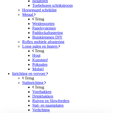
Isolatoren
Toebehoren schrikstroom
Horseguard schriklint
Metaal
Terug
Weidepoorten
Panelsystemen
Paddockafrastering
Buisklemmen DIY
Roflex mobiele afrastering
Losse palen en liggers
Terug
Hout
Kunststof
Prikpalen
Mobiel
Inrichting en vervoer
Terug
Stalinrichting
Terug
Voerbakken
Drinkbakken
Ruiven en Slowfeeders
Stal- en naamplaten
Verlichting