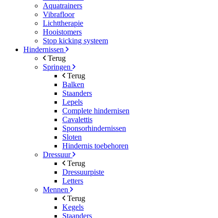
Aquatrainers
Vibrafloor
Lichttherapie
Hooistomers
Stop kicking systeem
Hindernissen
Terug
Springen
Terug
Balken
Staanders
Lepels
Complete hindernisen
Cavalettis
Sponsorhindernissen
Sloten
Hindernis toebehoren
Dressuur
Terug
Dressuurpiste
Letters
Mennen
Terug
Kegels
Staanders