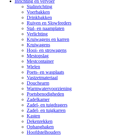
Inrichting en vervoer
Stalinrichting
Voerbakken
Drinkbakken
Ruiven en Slowfeeders
Stal- en naamplaten
Verlichting
Kruiwagens en karren
Kruiwagens
Hooi- en strowagens
Mestopslag
Mestcontainer
Wielen
Poets- en wasplaats
Vastzetmateriaal
Douchearm
Warmwatervoorziening
Poetsbenodigheden
Zadelkamer
Zadel- en tuigdragers
Zadel- en tuigkarren
Kasten
Dekenrekken
Ophanghaken
Hoofdstelhouders