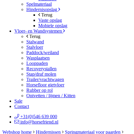
Spelmateriaal
Hindernisopslag
Terug
Vaste opslag
Mobiele opslag
Vloer- en Wandsystemen
Terug
Stalwand
Stalvloer
Paddock/weiland
Wasplaatsen
Looppaden
Recoverystallen
Stap/draf molen
Trailer/vrachtwagen
Horsefloor gietvloer
Rubber op rol
Ontvetten / lijmen / Kitten
Sale
Contact
+31(0)546 639 000
info@horsefriend.nl
Webshop home
Hindernissen
Springmateriaal voor paarden