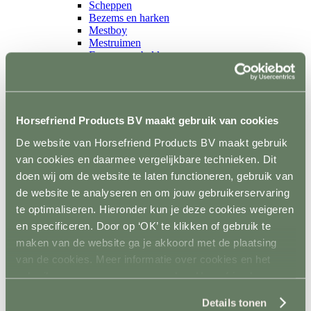
Scheppen
Bezems en harken
Mestboy
Mestruimen
Emmers en bakken
Ophangsysteem
Trailer
Terug
Wandbescherming
Vloer
Horsefriend Products BV maakt gebruik van cookies
Sloten en accessoires
De website van Horsefriend Products BV maakt gebruik
Voerkamer
Terug
van cookies en daarmee vergelijkbare technieken. Dit
Voerkarren
doen wij om de website te laten functioneren, gebruik van
Voeropslag
de website te analyseren en om jouw gebruikerservaring
Hooistomers
Voerscheppen
te optimaliseren. Hieronder kun je deze cookies weigeren
Ongediertebestrijding
en specificeren. Door op ‘OK’ te klikken of gebruik te
Terug
maken van de website ga je akkoord met de plaatsing
Automatische bestrijding
Biologische bestrijding
van de cookies. Meer informatie over cookies en het
Elektrische bestrijding
gebruik van persoonsgegevens door Horsefriend
Weide en Paddock
Products BV vind je
hier
.
Terug
Details tonen
Houten poorten