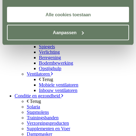
Metalen poorten
Ruiven
Drinkbakken en watervaten
Alle cookies toestaan
Bodemverbetering
Rijhal / Rijbak
Terug
Aanpassen
Bodem
Wandafwerking
Spiegels
Verlichting
Beregening
Bodembewerking
Opstijghulp
Ventilatoren
Terug
Mobiele ventilatoren
Inbouw ventilatoren
Conditie en gezondheid
Terug
Solaria
Stapmolens
Trainingsbanden
Verzorgingsproducten
Supplementen en Voer
Dampmasker