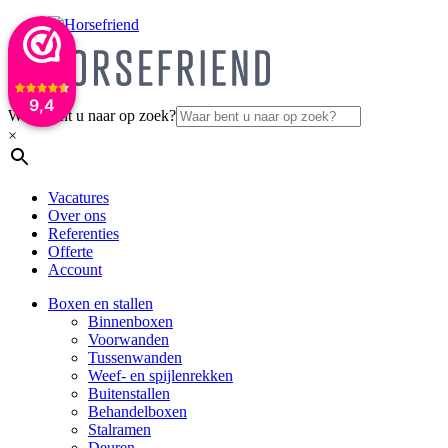
9,4
Waar bent u naar op zoek?
×
Vacatures
Over ons
Referenties
Offerte
Account
Boxen en stallen
Binnenboxen
Voorwanden
Tussenwanden
Weef- en spijlenrekken
Buitenstallen
Behandelboxen
Stalramen
Deuren