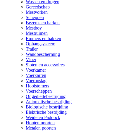
Wassen en drogen
Gereedschap
Mestvorken
Scheppen
Bezems en harken
Mestboy
Mestruimen
Emmers en bakken
Ophangsysteem
Trailer
Wandbescherming
Vloer
Sloten en accessoires
Voerkamer
Voerkarren
Voeropslag
Hooistomers
Voerscheppen
Ongediertebestrijding
Automatische bestrijding
Biologische bestrijding
Elektrische bestrijding
Weide en Paddock
Houten poorten
Metalen poorten