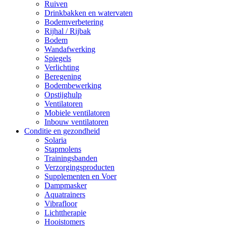
Ruiven
Drinkbakken en watervaten
Bodemverbetering
Rijhal / Rijbak
Bodem
Wandafwerking
Spiegels
Verlichting
Beregening
Bodembewerking
Opstijghulp
Ventilatoren
Mobiele ventilatoren
Inbouw ventilatoren
Conditie en gezondheid
Solaria
Stapmolens
Trainingsbanden
Verzorgingsproducten
Supplementen en Voer
Dampmasker
Aquatrainers
Vibrafloor
Lichttherapie
Hooistomers