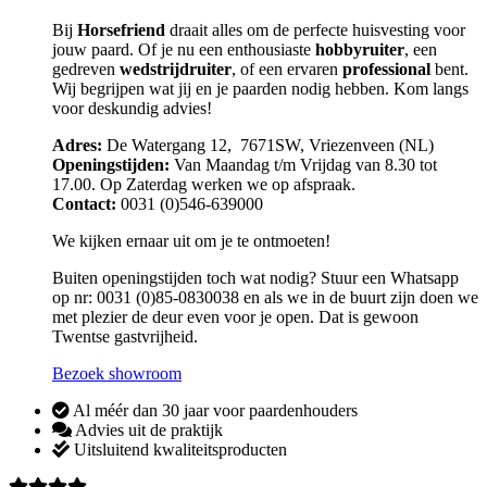
Bij
Horsefriend
draait alles om de perfecte huisvesting voor
jouw paard. Of je nu een enthousiaste
hobbyruiter
, een
gedreven
wedstrijdruiter
, of een ervaren
professional
bent.
Wij begrijpen wat jij en je paarden nodig hebben. Kom langs
voor deskundig advies!
Adres:
De Watergang 12, 7671SW, Vriezenveen (NL)
Openingstijden:
Van Maandag t/m Vrijdag van 8.30 tot
17.00. Op Zaterdag werken we op afspraak.
Contact:
0031 (0)546-639000
We kijken ernaar uit om je te ontmoeten!
Buiten openingstijden toch wat nodig? Stuur een Whatsapp
op nr: 0031 (0)85-0830038 en als we in de buurt zijn doen we
met plezier de deur even voor je open. Dat is gewoon
Twentse gastvrijheid.
Bezoek showroom
Al méér dan 30 jaar voor paardenhouders
Advies uit de praktijk
Uitsluitend kwaliteitsproducten