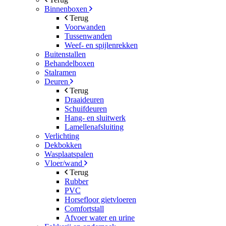
Binnenboxen
Terug
Voorwanden
Tussenwanden
Weef- en spijlenrekken
Buitenstallen
Behandelboxen
Stalramen
Deuren
Terug
Draaideuren
Schuifdeuren
Hang- en sluitwerk
Lamellenafsluiting
Verlichting
Dekbokken
Wasplaatspalen
Vloer/wand
Terug
Rubber
PVC
Horsefloor gietvloeren
Comfortstall
Afvoer water en urine