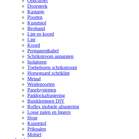
Opschroef
Doorsteek
Kastanje
Poorten
Kunststof
Beoband
Lint en koord
Lint
Koord
Permanentkabel
Schrikstroom apparaten
Isolatoren
Toebehoren schrikstroom
Horseguard schriklint
Metaal
Weidepoorten
Panelsystemen
Paddockafrastering
Buisklemmen DIY
Roflex mobiele afrastering
Losse palen en liggers
Hout
Kunststof
Prikpalen
Mobiel