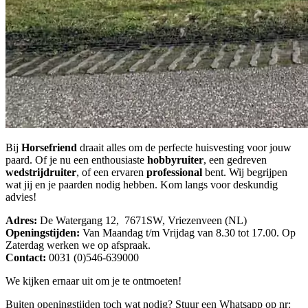
Bij
Horsefriend
draait alles om de perfecte huisvesting voor jouw
paard. Of je nu een enthousiaste
hobbyruiter
, een gedreven
wedstrijdruiter
, of een ervaren
professional
bent. Wij begrijpen
wat jij en je paarden nodig hebben. Kom langs voor deskundig
advies!
Adres:
De Watergang 12, 7671SW, Vriezenveen (NL)
Openingstijden:
Van Maandag t/m Vrijdag van 8.30 tot 17.00. Op
Zaterdag werken we op afspraak.
Contact:
0031 (0)546-639000
We kijken ernaar uit om je te ontmoeten!
Buiten openingstijden toch wat nodig? Stuur een Whatsapp op nr: