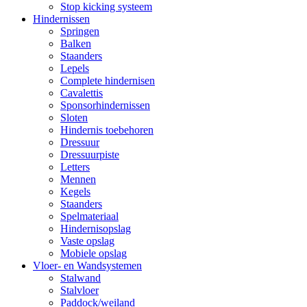
Stop kicking systeem
Hindernissen
Springen
Balken
Staanders
Lepels
Complete hindernisen
Cavalettis
Sponsorhindernissen
Sloten
Hindernis toebehoren
Dressuur
Dressuurpiste
Letters
Mennen
Kegels
Staanders
Spelmateriaal
Hindernisopslag
Vaste opslag
Mobiele opslag
Vloer- en Wandsystemen
Stalwand
Stalvloer
Paddock/weiland