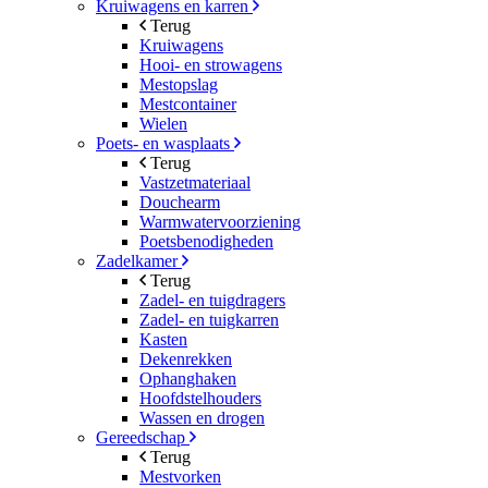
Kruiwagens en karren
Terug
Kruiwagens
Hooi- en strowagens
Mestopslag
Mestcontainer
Wielen
Poets- en wasplaats
Terug
Vastzetmateriaal
Douchearm
Warmwatervoorziening
Poetsbenodigheden
Zadelkamer
Terug
Zadel- en tuigdragers
Zadel- en tuigkarren
Kasten
Dekenrekken
Ophanghaken
Hoofdstelhouders
Wassen en drogen
Gereedschap
Terug
Mestvorken