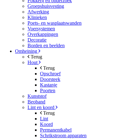
Fokkerij en onderzoek
Groepshuisvesting
Afwerking
Klinieken
Poets- en wasplaatswanden
Voersystemen
Overkappingen
Decoratie
Borden en beelden
Omheining
Terug
Hout
Terug
Opschroef
Doorsteek
Kastanje
Poorten
Kunststof
Beoband
Lint en koord
Terug
Lint
Koord
Permanentkabel
Schrikstroom apparaten