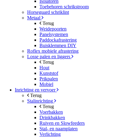
Isolatoren
Toebehoren schrikstroom
Horseguard schriklint
Metaal
Terug
Weidepoorten
Panelsystemen
Paddockafrastering
Buisklemmen DIY
Roflex mobiele afrastering
Losse palen en liggers
Terug
Hout
Kunststof
Prikpalen
Mobiel
Inrichting en vervoer
Terug
Stalinrichting
Terug
Voerbakken
Drinkbakken
Ruiven en Slowfeeders
Stal- en naamplaten
Verlichting