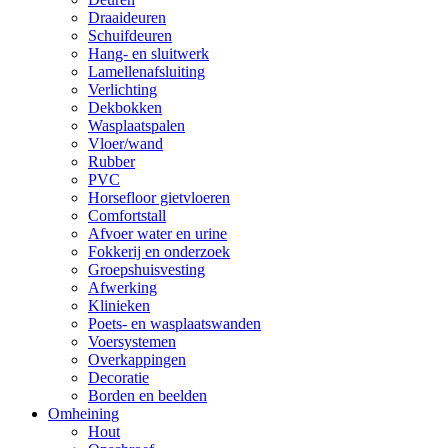
Draaideuren
Schuifdeuren
Hang- en sluitwerk
Lamellenafsluiting
Verlichting
Dekbokken
Wasplaatspalen
Vloer/wand
Rubber
PVC
Horsefloor gietvloeren
Comfortstall
Afvoer water en urine
Fokkerij en onderzoek
Groepshuisvesting
Afwerking
Klinieken
Poets- en wasplaatswanden
Voersystemen
Overkappingen
Decoratie
Borden en beelden
Omheining
Hout