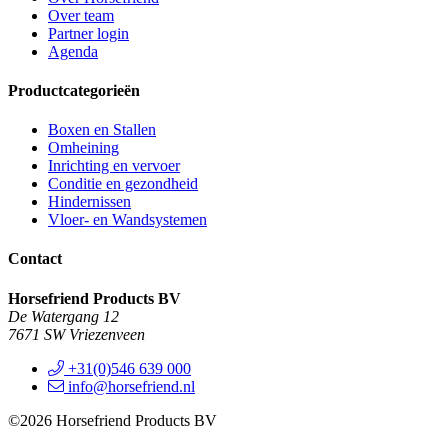
Over team
Partner login
Agenda
Productcategorieën
Boxen en Stallen
Omheining
Inrichting en vervoer
Conditie en gezondheid
Hindernissen
Vloer- en Wandsystemen
Contact
Horsefriend Products BV
De Watergang 12
7671 SW Vriezenveen
+31(0)546 639 000
info@horsefriend.nl
©2026 Horsefriend Products BV