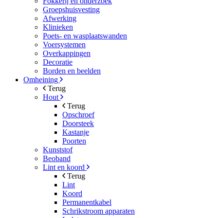
Fokkerij en onderzoek
Groepshuisvesting
Afwerking
Klinieken
Poets- en wasplaatswanden
Voersystemen
Overkappingen
Decoratie
Borden en beelden
Omheining
Terug
Hout
Terug
Opschroef
Doorsteek
Kastanje
Poorten
Kunststof
Beoband
Lint en koord
Terug
Lint
Koord
Permanentkabel
Schrikstroom apparaten