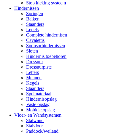
Stop kicking systeem
Hindernissen
Springen
Balken
Staanders
Lepels
Complete hindernisen
Cavalettis
Sponsorhindernissen
Sloten
Hindernis toebehoren
Dressuur
Dressuurpiste
Letters
Mennen
Kegels
Staanders
Spelmateriaal
Hindernisopslag
Vaste opslag
Mobiele opslag
Vloer- en Wandsystemen
Stalwand
Stalvloer
Paddock/weiland