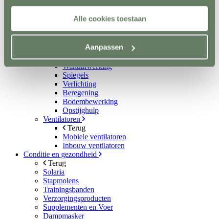
Metalen poorten
Ruiven
Alle cookies toestaan
Drinkbakken en watervaten
Bodemverbetering
Rijhal / Rijbak
Aanpassen
Terug
Bodem
Wandafwerking
Spiegels
Verlichting
Beregening
Bodembewerking
Opstijghulp
Ventilatoren
Terug
Mobiele ventilatoren
Inbouw ventilatoren
Conditie en gezondheid
Terug
Solaria
Stapmolens
Trainingsbanden
Verzorgingsproducten
Supplementen en Voer
Dampmasker