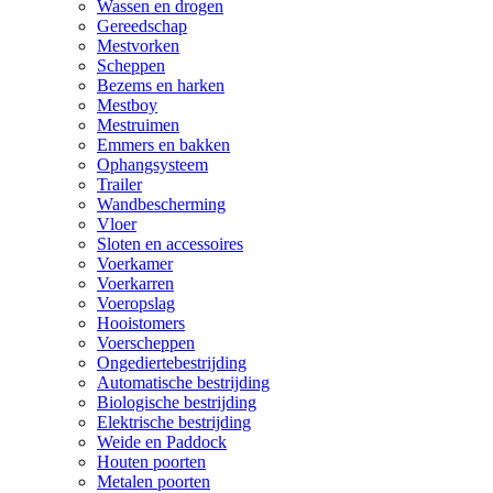
Wassen en drogen
Gereedschap
Mestvorken
Scheppen
Bezems en harken
Mestboy
Mestruimen
Emmers en bakken
Ophangsysteem
Trailer
Wandbescherming
Vloer
Sloten en accessoires
Voerkamer
Voerkarren
Voeropslag
Hooistomers
Voerscheppen
Ongediertebestrijding
Automatische bestrijding
Biologische bestrijding
Elektrische bestrijding
Weide en Paddock
Houten poorten
Metalen poorten