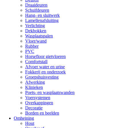
Draaideuren
Schuifdeuren
Hang- en sluitwerk
Lamellenafsluiting
Verlichting
Dekbokken
Wasplaatspalen
Vloer/wand
Rubber
PVC
Horsefloor gietvloeren
Comfortstall
Afvoer water en urine
Fokkerij en onderzoek
Groepshuisvesting
Afwerking
Klinieken
Poets- en wasplaatswanden
Voersystemen
Overkappingen
Decoratie
Borden en beelden
Omheining
Hout