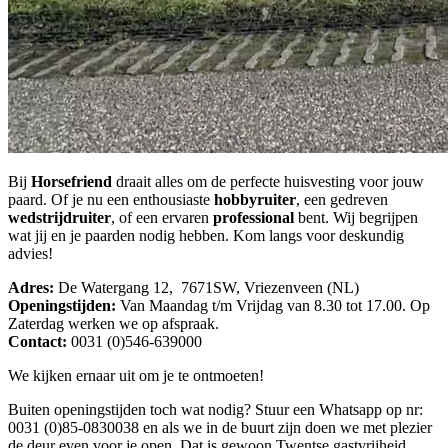
Bij
Horsefriend
draait alles om de perfecte huisvesting voor jouw
paard. Of je nu een enthousiaste
hobbyruiter
, een gedreven
wedstrijdruiter
, of een ervaren
professional
bent. Wij begrijpen
wat jij en je paarden nodig hebben. Kom langs voor deskundig
advies!
Adres:
De Watergang 12, 7671SW, Vriezenveen (NL)
Openingstijden:
Van Maandag t/m Vrijdag van 8.30 tot 17.00. Op
Zaterdag werken we op afspraak.
Contact:
0031 (0)546-639000
We kijken ernaar uit om je te ontmoeten!
Buiten openingstijden toch wat nodig? Stuur een Whatsapp op nr:
0031 (0)85-0830038 en als we in de buurt zijn doen we met plezier
de deur even voor je open. Dat is gewoon Twentse gastvrijheid.