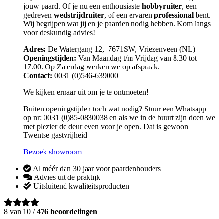
jouw paard. Of je nu een enthousiaste
hobbyruiter
, een
gedreven
wedstrijdruiter
, of een ervaren
professional
bent.
Wij begrijpen wat jij en je paarden nodig hebben. Kom langs
voor deskundig advies!
Adres:
De Watergang 12, 7671SW, Vriezenveen (NL)
Openingstijden:
Van Maandag t/m Vrijdag van 8.30 tot
17.00. Op Zaterdag werken we op afspraak.
Contact:
0031 (0)546-639000
We kijken ernaar uit om je te ontmoeten!
Buiten openingstijden toch wat nodig? Stuur een Whatsapp
op nr: 0031 (0)85-0830038 en als we in de buurt zijn doen we
met plezier de deur even voor je open. Dat is gewoon
Twentse gastvrijheid.
Bezoek showroom
Al méér dan 30 jaar voor paardenhouders
Advies uit de praktijk
Uitsluitend kwaliteitsproducten
8 van 10 /
476 beoordelingen