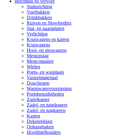
Inrichting en vervoer
Stalinrichting
Voerbakken
Drinkbakken
Ruiven en Slowfeeders
Stal- en naamplaten
Verlichting
Kruiwagens en karren
Kruiwagens
Hooi- en strowagens
Mestopslag
Mestcontainer
Wielen
Poets- en wasplaats
Vastzetmateriaal
Douchearm
Warmwatervoorziening
Poetsbenodigheden
Zadelkamer
Zadel- en tuigdragers
Zadel- en tuigkarren
Kasten
Dekenrekken
Ophanghaken
Hoofdstelhouders