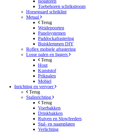
Isolatoren
Toebehoren schrikstroom
Horseguard schriklint
Metaal
Terug
Weidepoorten
Panelsystemen
Paddockafrastering
Buisklemmen DIY
Roflex mobiele afrastering
Losse palen en liggers
Terug
Hout
Kunststof
Prikpalen
Mobiel
Inrichting en vervoer
Terug
Stalinrichting
Terug
Voerbakken
Drinkbakken
Ruiven en Slowfeeders
Stal- en naamplaten
Verlichting