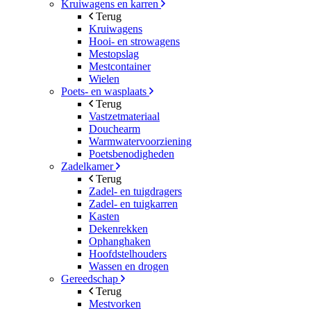
Kruiwagens en karren
Terug
Kruiwagens
Hooi- en strowagens
Mestopslag
Mestcontainer
Wielen
Poets- en wasplaats
Terug
Vastzetmateriaal
Douchearm
Warmwatervoorziening
Poetsbenodigheden
Zadelkamer
Terug
Zadel- en tuigdragers
Zadel- en tuigkarren
Kasten
Dekenrekken
Ophanghaken
Hoofdstelhouders
Wassen en drogen
Gereedschap
Terug
Mestvorken