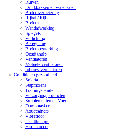
Ruiven
Drinkbakken en watervaten
Bodemverbetering
Rijhal / Rijbak
Bodem
Wandafwerking
Spiegels
Verlichting
Beregening
Bodembewerking
Opstijghulp
Ventilatoren
Mobiele ventilatoren
Inbouw ventilatoren
Conditie en gezondheid
Solaria
Stapmolens
Trainingsbanden
Verzorgingsproducten
Supplementen en Voer
Dampmasker
Aquatrainers
Vibrafloor
Lichttherapie
Hooistomers