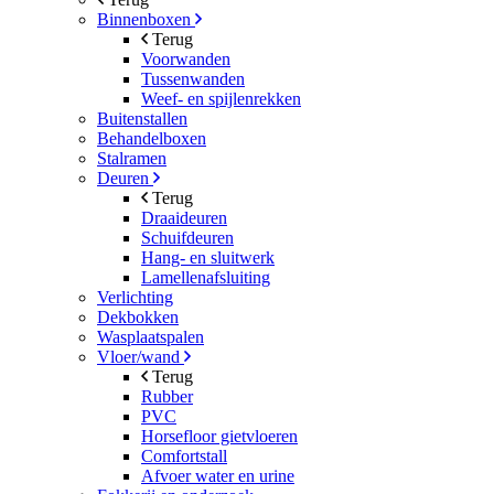
Binnenboxen
Terug
Voorwanden
Tussenwanden
Weef- en spijlenrekken
Buitenstallen
Behandelboxen
Stalramen
Deuren
Terug
Draaideuren
Schuifdeuren
Hang- en sluitwerk
Lamellenafsluiting
Verlichting
Dekbokken
Wasplaatspalen
Vloer/wand
Terug
Rubber
PVC
Horsefloor gietvloeren
Comfortstall
Afvoer water en urine