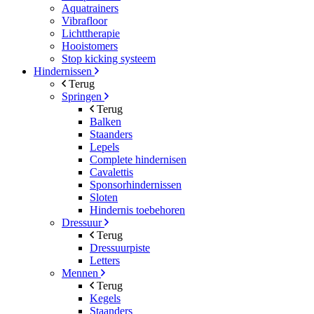
Aquatrainers
Vibrafloor
Lichttherapie
Hooistomers
Stop kicking systeem
Hindernissen
Terug
Springen
Terug
Balken
Staanders
Lepels
Complete hindernisen
Cavalettis
Sponsorhindernissen
Sloten
Hindernis toebehoren
Dressuur
Terug
Dressuurpiste
Letters
Mennen
Terug
Kegels
Staanders