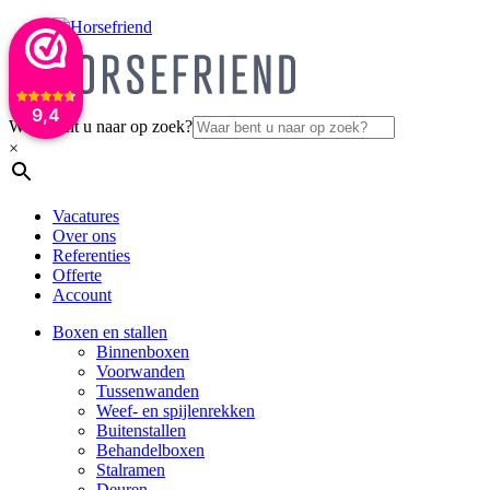
9,4
Waar bent u naar op zoek?
×
Vacatures
Over ons
Referenties
Offerte
Account
Boxen en stallen
Binnenboxen
Voorwanden
Tussenwanden
Weef- en spijlenrekken
Buitenstallen
Behandelboxen
Stalramen
Deuren