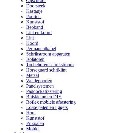
Opschroef
Doorsteek
Kastanje
Poorten
Kunststof
Beoband
Lint en koord
Lint
Koord
Permanentkabel
Schrikstroom apparaten
Isolatoren
Toebehoren schrikstroom
Horseguard schriklint
Metaal
Weidepoorten
Panelsystemen
Paddockafrastering
Buisklemmen DIY
Roflex mobiele afrastering
Losse palen en liggers
Hout
Kunststof
Prikpalen
Mobiel