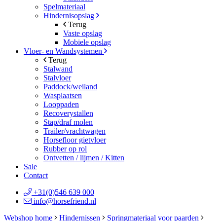
Spelmateriaal
Hindernisopslag
Terug
Vaste opslag
Mobiele opslag
Vloer- en Wandsystemen
Terug
Stalwand
Stalvloer
Paddock/weiland
Wasplaatsen
Looppaden
Recoverystallen
Stap/draf molen
Trailer/vrachtwagen
Horsefloor gietvloer
Rubber op rol
Ontvetten / lijmen / Kitten
Sale
Contact
+31(0)546 639 000
info@horsefriend.nl
Webshop home
Hindernissen
Springmateriaal voor paarden