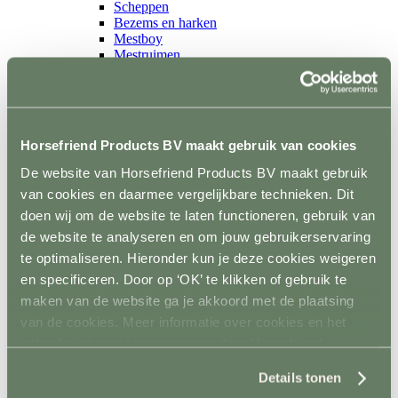
Scheppen
Bezems en harken
Mestboy
Mestruimen
Emmers en bakken
Ophangsysteem
Trailer
Terug
Wandbescherming
Horsefriend Products BV maakt gebruik van cookies
Vloer
Sloten en accessoires
De website van Horsefriend Products BV maakt gebruik
Voerkamer
van cookies en daarmee vergelijkbare technieken. Dit
Terug
Voerkarren
doen wij om de website te laten functioneren, gebruik van
Voeropslag
de website te analyseren en om jouw gebruikerservaring
Hooistomers
te optimaliseren. Hieronder kun je deze cookies weigeren
Voerscheppen
Ongediertebestrijding
en specificeren. Door op ‘OK’ te klikken of gebruik te
Terug
maken van de website ga je akkoord met de plaatsing
Automatische bestrijding
van de cookies. Meer informatie over cookies en het
Biologische bestrijding
Elektrische bestrijding
gebruik van persoonsgegevens door Horsefriend
Weide en Paddock
Products BV vind je
hier
.
Terug
Details tonen
Houten poorten