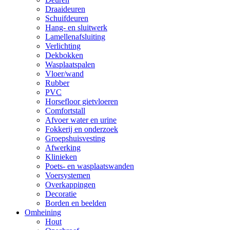
Draaideuren
Schuifdeuren
Hang- en sluitwerk
Lamellenafsluiting
Verlichting
Dekbokken
Wasplaatspalen
Vloer/wand
Rubber
PVC
Horsefloor gietvloeren
Comfortstall
Afvoer water en urine
Fokkerij en onderzoek
Groepshuisvesting
Afwerking
Klinieken
Poets- en wasplaatswanden
Voersystemen
Overkappingen
Decoratie
Borden en beelden
Omheining
Hout