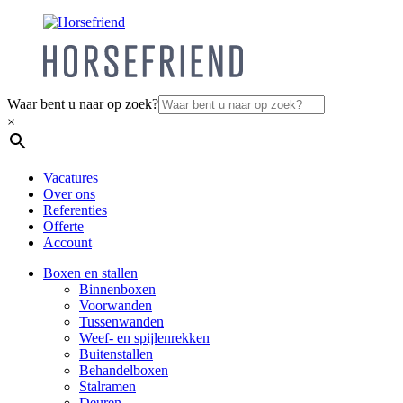
Waar bent u naar op zoek?
×
Vacatures
Over ons
Referenties
Offerte
Account
Boxen en stallen
Binnenboxen
Voorwanden
Tussenwanden
Weef- en spijlenrekken
Buitenstallen
Behandelboxen
Stalramen
Deuren