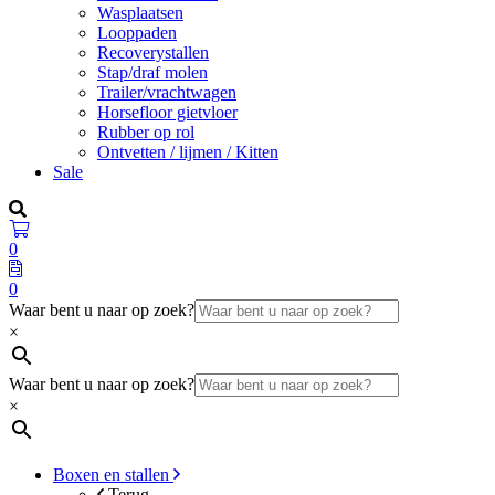
Wasplaatsen
Looppaden
Recoverystallen
Stap/draf molen
Trailer/vrachtwagen
Horsefloor gietvloer
Rubber op rol
Ontvetten / lijmen / Kitten
Sale
0
0
Waar bent u naar op zoek?
×
Waar bent u naar op zoek?
×
Boxen en stallen
Terug