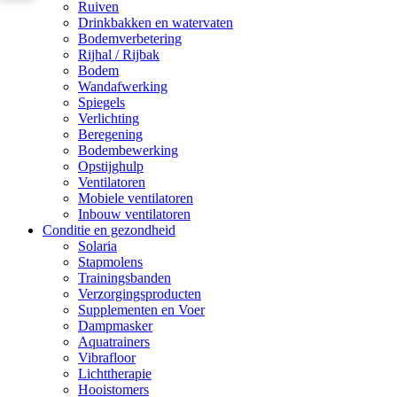
Ruiven
Drinkbakken en watervaten
Bodemverbetering
Rijhal / Rijbak
Bodem
Wandafwerking
Spiegels
Verlichting
Beregening
Bodembewerking
Opstijghulp
Ventilatoren
Mobiele ventilatoren
Inbouw ventilatoren
Conditie en gezondheid
Solaria
Stapmolens
Trainingsbanden
Verzorgingsproducten
Supplementen en Voer
Dampmasker
Aquatrainers
Vibrafloor
Lichttherapie
Hooistomers