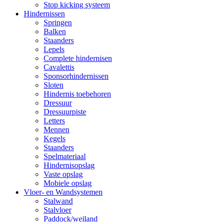
Stop kicking systeem
Hindernissen
Springen
Balken
Staanders
Lepels
Complete hindernisen
Cavalettis
Sponsorhindernissen
Sloten
Hindernis toebehoren
Dressuur
Dressuurpiste
Letters
Mennen
Kegels
Staanders
Spelmateriaal
Hindernisopslag
Vaste opslag
Mobiele opslag
Vloer- en Wandsystemen
Stalwand
Stalvloer
Paddock/weiland