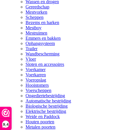
Wassen en drogen
Gereedschap
Mestvorken
Scheppen
Bezems en harken
Mestboy
Mestruimen
Emmers en bakken
Ophangsysteem
Trailer
Wandbescherming
Vloer
Sloten en accessoires
Voerkamer
Voerkarren
Voeropslag
Hooistomers
Voerscheppen
Ongediertebestrijding
Automatische bestrijding
Biologische bestrijding
Elektrische bestrijding
Weide en Paddock
Houten poorten
9,4
Metalen poorten