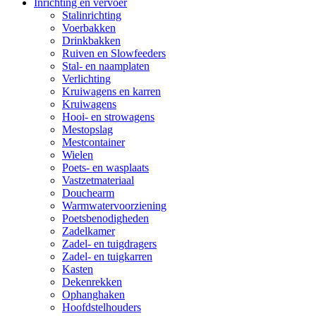
Inrichting en vervoer
Stalinrichting
Voerbakken
Drinkbakken
Ruiven en Slowfeeders
Stal- en naamplaten
Verlichting
Kruiwagens en karren
Kruiwagens
Hooi- en strowagens
Mestopslag
Mestcontainer
Wielen
Poets- en wasplaats
Vastzetmateriaal
Douchearm
Warmwatervoorziening
Poetsbenodigheden
Zadelkamer
Zadel- en tuigdragers
Zadel- en tuigkarren
Kasten
Dekenrekken
Ophanghaken
Hoofdstelhouders