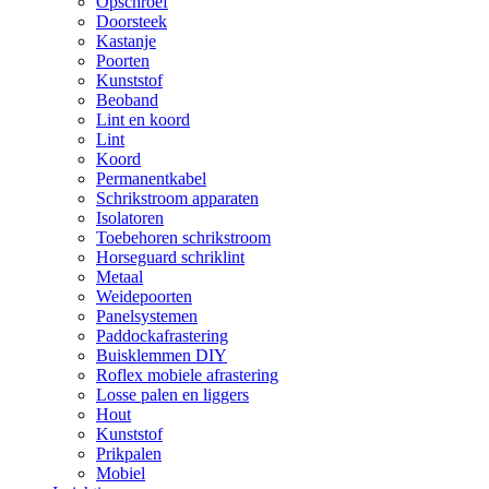
Opschroef
Doorsteek
Kastanje
Poorten
Kunststof
Beoband
Lint en koord
Lint
Koord
Permanentkabel
Schrikstroom apparaten
Isolatoren
Toebehoren schrikstroom
Horseguard schriklint
Metaal
Weidepoorten
Panelsystemen
Paddockafrastering
Buisklemmen DIY
Roflex mobiele afrastering
Losse palen en liggers
Hout
Kunststof
Prikpalen
Mobiel