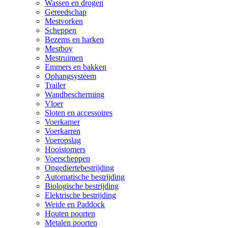
Wassen en drogen
Gereedschap
Mestvorken
Scheppen
Bezems en harken
Mestboy
Mestruimen
Emmers en bakken
Ophangsysteem
Trailer
Wandbescherming
Vloer
Sloten en accessoires
Voerkamer
Voerkarren
Voeropslag
Hooistomers
Voerscheppen
Ongediertebestrijding
Automatische bestrijding
Biologische bestrijding
Elektrische bestrijding
Weide en Paddock
Houten poorten
Metalen poorten