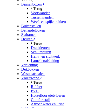
Binnenboxen
Terug
Voorwanden
Tussenwanden
Weef- en spijlenrekken
Buitenstallen
Behandelboxen
Stalramen
Deuren
Terug
Draaideuren
Schuifdeuren
Hang- en sluitwerk
Lamellenafsluiting
Verlichting
Dekbokken
Wasplaatspalen
Vloer/wand
Terug
Rubber
PVC
Horsefloor gietvloeren
Comfortstall
Afvoer water en urine