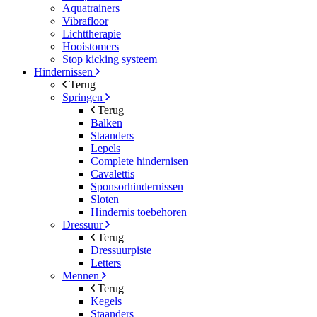
Aquatrainers
Vibrafloor
Lichttherapie
Hooistomers
Stop kicking systeem
Hindernissen
Terug
Springen
Terug
Balken
Staanders
Lepels
Complete hindernisen
Cavalettis
Sponsorhindernissen
Sloten
Hindernis toebehoren
Dressuur
Terug
Dressuurpiste
Letters
Mennen
Terug
Kegels
Staanders