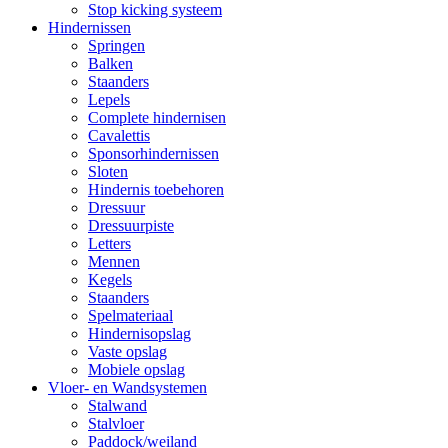
Stop kicking systeem
Hindernissen
Springen
Balken
Staanders
Lepels
Complete hindernisen
Cavalettis
Sponsorhindernissen
Sloten
Hindernis toebehoren
Dressuur
Dressuurpiste
Letters
Mennen
Kegels
Staanders
Spelmateriaal
Hindernisopslag
Vaste opslag
Mobiele opslag
Vloer- en Wandsystemen
Stalwand
Stalvloer
Paddock/weiland