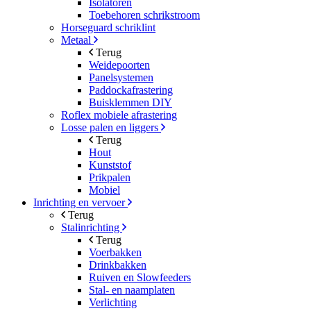
Isolatoren
Toebehoren schrikstroom
Horseguard schriklint
Metaal
Terug
Weidepoorten
Panelsystemen
Paddockafrastering
Buisklemmen DIY
Roflex mobiele afrastering
Losse palen en liggers
Terug
Hout
Kunststof
Prikpalen
Mobiel
Inrichting en vervoer
Terug
Stalinrichting
Terug
Voerbakken
Drinkbakken
Ruiven en Slowfeeders
Stal- en naamplaten
Verlichting