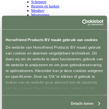
Scheppen
Bezems en harken
Mestboy
Mestruimen
Emmers en bakken
Ophangsysteem
Trailer
Terug
Wandbescherming
Horsefriend Products BV maakt gebruik van cookies
Vloer
Sloten en accessoires
De website van Horsefriend Products BV maakt gebruik
Voerkamer
van cookies en daarmee vergelijkbare technieken. Dit
Terug
Voerkarren
doen wij om de website te laten functioneren, gebruik van
Voeropslag
de website te analyseren en om jouw gebruikerservaring
Hooistomers
te optimaliseren. Hieronder kun je deze cookies weigeren
Voerscheppen
Ongediertebestrijding
en specificeren. Door op ‘OK’ te klikken of gebruik te
Terug
maken van de website ga je akkoord met de plaatsing
Automatische bestrijding
van de cookies. Meer informatie over cookies en het
Biologische bestrijding
Elektrische bestrijding
gebruik van persoonsgegevens door Horsefriend
Weide en Paddock
Products BV vind je
hier
.
Terug
Details tonen
Houten poorten