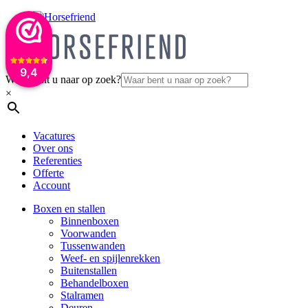
9,4
Waar bent u naar op zoek?
×
Vacatures
Over ons
Referenties
Offerte
Account
Boxen en stallen
Binnenboxen
Voorwanden
Tussenwanden
Weef- en spijlenrekken
Buitenstallen
Behandelboxen
Stalramen
Deuren