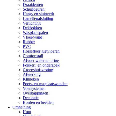
Draaideuren
Schuifdeuren
Hang- en sluitwerk
Lamellenafsluiting
Verlichting
Dekbokken
Wasplaatspalen
Vloer/wand
Rubber
PVC
Horsefloor gietvloeren
Comfortstall
Afvoer water en urine
Fokkerij en onderzoek
Groepshuisvesting
Afwerking
Klinieken
Poets- en wasplaatswanden
Voersystemen
Overkappingen
Decoratie
Borden en beelden
Omheining
Hout