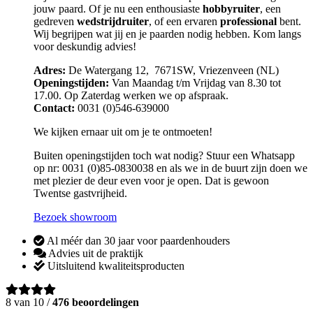
jouw paard. Of je nu een enthousiaste
hobbyruiter
, een
gedreven
wedstrijdruiter
, of een ervaren
professional
bent.
Wij begrijpen wat jij en je paarden nodig hebben. Kom langs
voor deskundig advies!
Adres:
De Watergang 12, 7671SW, Vriezenveen (NL)
Openingstijden:
Van Maandag t/m Vrijdag van 8.30 tot
17.00. Op Zaterdag werken we op afspraak.
Contact:
0031 (0)546-639000
We kijken ernaar uit om je te ontmoeten!
Buiten openingstijden toch wat nodig? Stuur een Whatsapp
op nr: 0031 (0)85-0830038 en als we in de buurt zijn doen we
met plezier de deur even voor je open. Dat is gewoon
Twentse gastvrijheid.
Bezoek showroom
Al méér dan 30 jaar voor paardenhouders
Advies uit de praktijk
Uitsluitend kwaliteitsproducten
8 van 10 /
476 beoordelingen