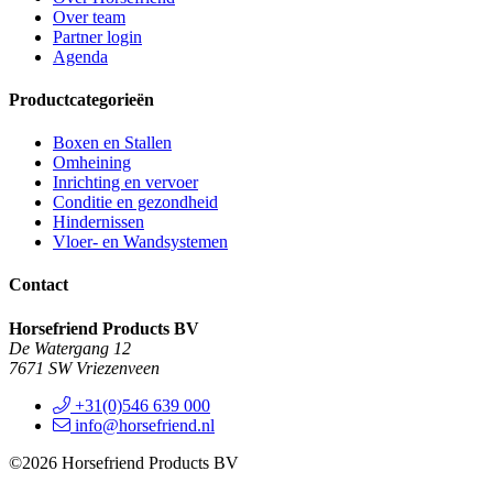
Over team
Partner login
Agenda
Productcategorieën
Boxen en Stallen
Omheining
Inrichting en vervoer
Conditie en gezondheid
Hindernissen
Vloer- en Wandsystemen
Contact
Horsefriend Products BV
De Watergang 12
7671 SW Vriezenveen
+31(0)546 639 000
info@horsefriend.nl
©2026 Horsefriend Products BV