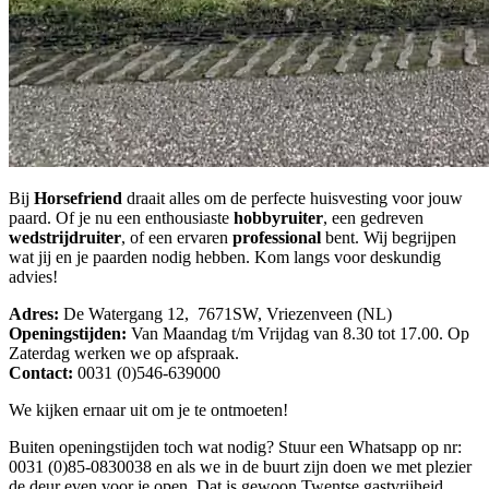
Bij
Horsefriend
draait alles om de perfecte huisvesting voor jouw
paard. Of je nu een enthousiaste
hobbyruiter
, een gedreven
wedstrijdruiter
, of een ervaren
professional
bent. Wij begrijpen
wat jij en je paarden nodig hebben. Kom langs voor deskundig
advies!
Adres:
De Watergang 12, 7671SW, Vriezenveen (NL)
Openingstijden:
Van Maandag t/m Vrijdag van 8.30 tot 17.00. Op
Zaterdag werken we op afspraak.
Contact:
0031 (0)546-639000
We kijken ernaar uit om je te ontmoeten!
Buiten openingstijden toch wat nodig? Stuur een Whatsapp op nr:
0031 (0)85-0830038 en als we in de buurt zijn doen we met plezier
de deur even voor je open. Dat is gewoon Twentse gastvrijheid.