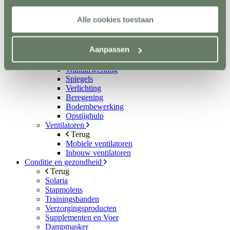
Metalen poorten
Ruiven
Alle cookies toestaan
Drinkbakken en watervaten
Bodemverbetering
Rijhal / Rijbak
Aanpassen
Terug
Bodem
Wandafwerking
Spiegels
Verlichting
Beregening
Bodembewerking
Opstijghulp
Ventilatoren
Terug
Mobiele ventilatoren
Inbouw ventilatoren
Conditie en gezondheid
Terug
Solaria
Stapmolens
Trainingsbanden
Verzorgingsproducten
Supplementen en Voer
Dampmasker