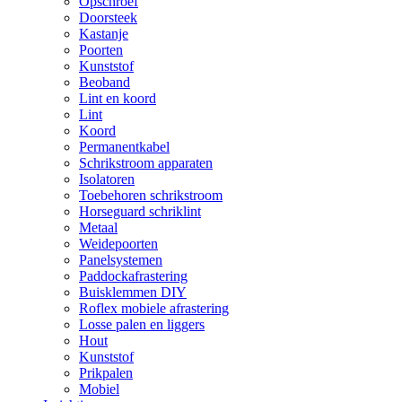
Opschroef
Doorsteek
Kastanje
Poorten
Kunststof
Beoband
Lint en koord
Lint
Koord
Permanentkabel
Schrikstroom apparaten
Isolatoren
Toebehoren schrikstroom
Horseguard schriklint
Metaal
Weidepoorten
Panelsystemen
Paddockafrastering
Buisklemmen DIY
Roflex mobiele afrastering
Losse palen en liggers
Hout
Kunststof
Prikpalen
Mobiel