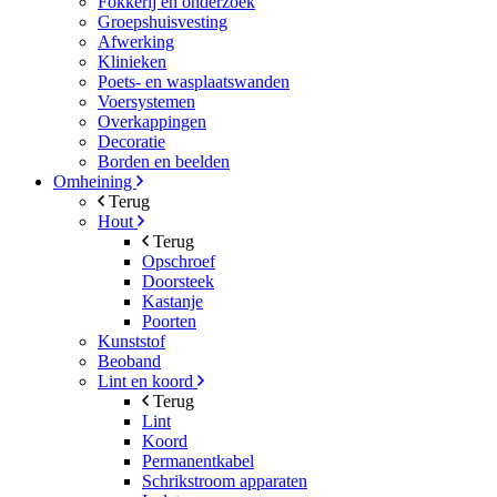
Fokkerij en onderzoek
Groepshuisvesting
Afwerking
Klinieken
Poets- en wasplaatswanden
Voersystemen
Overkappingen
Decoratie
Borden en beelden
Omheining
Terug
Hout
Terug
Opschroef
Doorsteek
Kastanje
Poorten
Kunststof
Beoband
Lint en koord
Terug
Lint
Koord
Permanentkabel
Schrikstroom apparaten