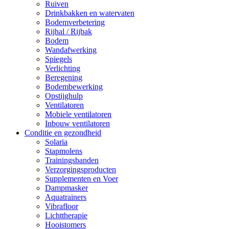
Ruiven
Drinkbakken en watervaten
Bodemverbetering
Rijhal / Rijbak
Bodem
Wandafwerking
Spiegels
Verlichting
Beregening
Bodembewerking
Opstijghulp
Ventilatoren
Mobiele ventilatoren
Inbouw ventilatoren
Conditie en gezondheid
Solaria
Stapmolens
Trainingsbanden
Verzorgingsproducten
Supplementen en Voer
Dampmasker
Aquatrainers
Vibrafloor
Lichttherapie
Hooistomers