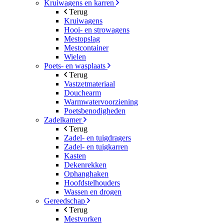
Kruiwagens en karren
Terug
Kruiwagens
Hooi- en strowagens
Mestopslag
Mestcontainer
Wielen
Poets- en wasplaats
Terug
Vastzetmateriaal
Douchearm
Warmwatervoorziening
Poetsbenodigheden
Zadelkamer
Terug
Zadel- en tuigdragers
Zadel- en tuigkarren
Kasten
Dekenrekken
Ophanghaken
Hoofdstelhouders
Wassen en drogen
Gereedschap
Terug
Mestvorken