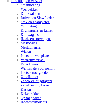
Inrichting en vervoer
Stalinrichting
Voerbakken
Drinkbakken
Ruiven en Slowfeeders
Stal- en naamplaten
Verlichting
Kruiwagens en karren
Kruiwagens
Hooi- en strowagens
Mestopslag
Mestcontainer
Wielen
Poets- en wasplaats
Vastzetmateriaal
Douchearm
Warmwatervoorziening
Poetsbenodigheden
Zadelkamer
Zadel- en tuigdragers
Zadel- en tuigkarren
Kasten
Dekenrekken
Ophanghaken
Hoofdstelhouders