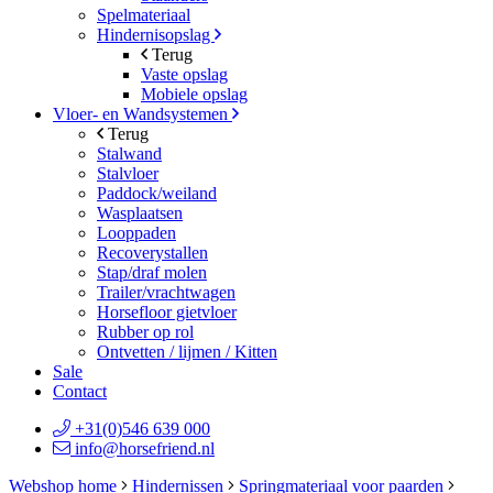
Spelmateriaal
Hindernisopslag
Terug
Vaste opslag
Mobiele opslag
Vloer- en Wandsystemen
Terug
Stalwand
Stalvloer
Paddock/weiland
Wasplaatsen
Looppaden
Recoverystallen
Stap/draf molen
Trailer/vrachtwagen
Horsefloor gietvloer
Rubber op rol
Ontvetten / lijmen / Kitten
Sale
Contact
+31(0)546 639 000
info@horsefriend.nl
Webshop home
Hindernissen
Springmateriaal voor paarden