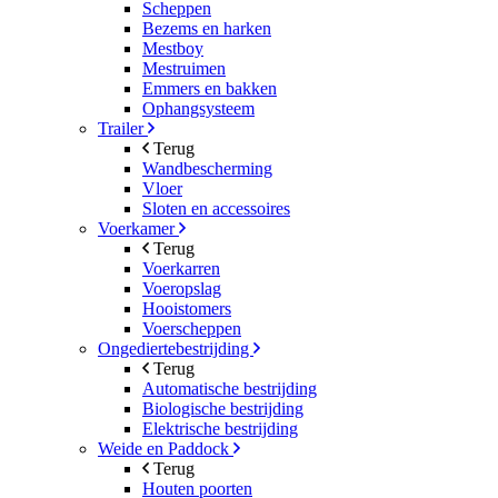
Scheppen
Bezems en harken
Mestboy
Mestruimen
Emmers en bakken
Ophangsysteem
Trailer
Terug
Wandbescherming
Vloer
Sloten en accessoires
Voerkamer
Terug
Voerkarren
Voeropslag
Hooistomers
Voerscheppen
Ongediertebestrijding
Terug
Automatische bestrijding
Biologische bestrijding
Elektrische bestrijding
Weide en Paddock
Terug
Houten poorten