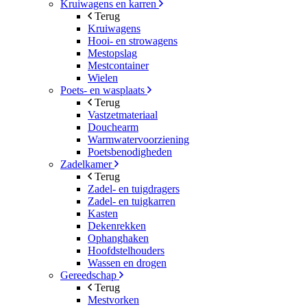
Kruiwagens en karren
Terug
Kruiwagens
Hooi- en strowagens
Mestopslag
Mestcontainer
Wielen
Poets- en wasplaats
Terug
Vastzetmateriaal
Douchearm
Warmwatervoorziening
Poetsbenodigheden
Zadelkamer
Terug
Zadel- en tuigdragers
Zadel- en tuigkarren
Kasten
Dekenrekken
Ophanghaken
Hoofdstelhouders
Wassen en drogen
Gereedschap
Terug
Mestvorken