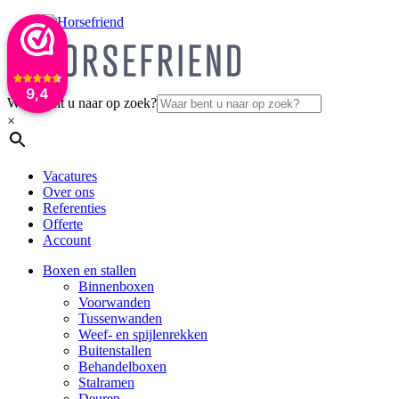
9,4
Waar bent u naar op zoek?
×
Vacatures
Over ons
Referenties
Offerte
Account
Boxen en stallen
Binnenboxen
Voorwanden
Tussenwanden
Weef- en spijlenrekken
Buitenstallen
Behandelboxen
Stalramen
Deuren