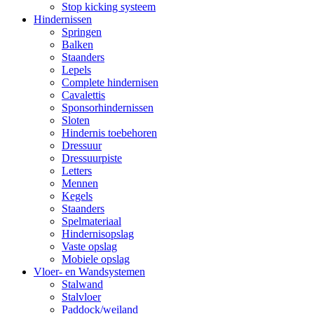
Stop kicking systeem
Hindernissen
Springen
Balken
Staanders
Lepels
Complete hindernisen
Cavalettis
Sponsorhindernissen
Sloten
Hindernis toebehoren
Dressuur
Dressuurpiste
Letters
Mennen
Kegels
Staanders
Spelmateriaal
Hindernisopslag
Vaste opslag
Mobiele opslag
Vloer- en Wandsystemen
Stalwand
Stalvloer
Paddock/weiland