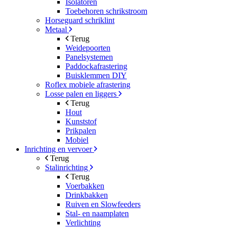
Isolatoren
Toebehoren schrikstroom
Horseguard schriklint
Metaal
Terug
Weidepoorten
Panelsystemen
Paddockafrastering
Buisklemmen DIY
Roflex mobiele afrastering
Losse palen en liggers
Terug
Hout
Kunststof
Prikpalen
Mobiel
Inrichting en vervoer
Terug
Stalinrichting
Terug
Voerbakken
Drinkbakken
Ruiven en Slowfeeders
Stal- en naamplaten
Verlichting