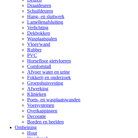
Draaideuren
Schuifdeuren
Hang- en sluitwerk
Lamellenafsluiting
Verlichting
Dekbokken
Wasplaatspalen
Vloer/wand
Rubber
PVC
Horsefloor gietvloeren
Comfortstall
Afvoer water en urine
Fokkerij en onderzoek
Groepshuisvesting
Afwerking
Klinieken
Poets- en wasplaatswanden
Voersystemen
Overkappingen
Decoratie
Borden en beelden
Omheining
Hout