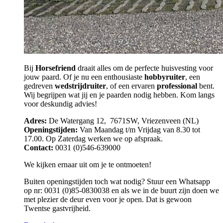
Bij
Horsefriend
draait alles om de perfecte huisvesting voor
jouw paard. Of je nu een enthousiaste
hobbyruiter
, een
gedreven
wedstrijdruiter
, of een ervaren
professional
bent.
Wij begrijpen wat jij en je paarden nodig hebben. Kom langs
voor deskundig advies!
Adres:
De Watergang 12, 7671SW, Vriezenveen (NL)
Openingstijden:
Van Maandag t/m Vrijdag van 8.30 tot
17.00. Op Zaterdag werken we op afspraak.
Contact:
0031 (0)546-639000
We kijken ernaar uit om je te ontmoeten!
Buiten openingstijden toch wat nodig? Stuur een Whatsapp
op nr: 0031 (0)85-0830038 en als we in de buurt zijn doen we
met plezier de deur even voor je open. Dat is gewoon
Twentse gastvrijheid.