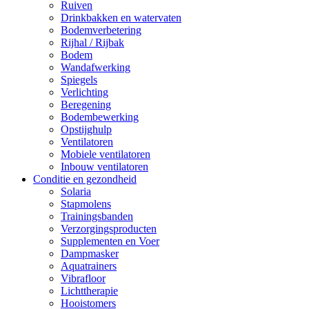
Ruiven
Drinkbakken en watervaten
Bodemverbetering
Rijhal / Rijbak
Bodem
Wandafwerking
Spiegels
Verlichting
Beregening
Bodembewerking
Opstijghulp
Ventilatoren
Mobiele ventilatoren
Inbouw ventilatoren
Conditie en gezondheid
Solaria
Stapmolens
Trainingsbanden
Verzorgingsproducten
Supplementen en Voer
Dampmasker
Aquatrainers
Vibrafloor
Lichttherapie
Hooistomers