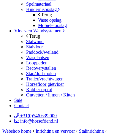
Spelmateriaal
Hindernisopslag
Terug
Vaste opslag
Mobiele opslag
Vloer- en Wandsystemen
Terug
Stalwand
Stalvloer
Paddock/weiland
Wasplaatsen
Looppaden
Recoverystallen
Stap/draf molen
Trailer/vrachtwagen
Horsefloor gietvloer
Rubber op rol
Ontvetten / lijmen / Kitten
Sale
Contact
+31(0)546 639 000
info@horsefriend.nl
Webshop home
Inrichting en vervoer
Stalinrichting