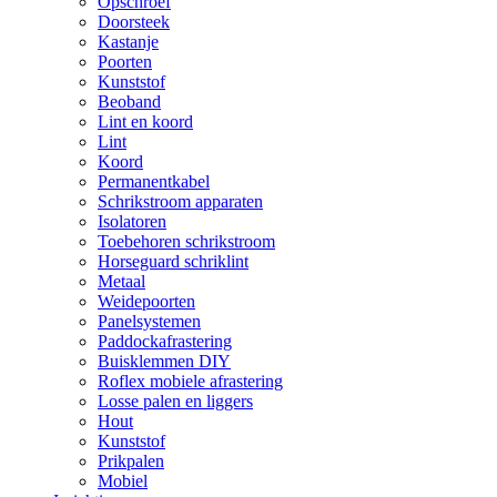
Opschroef
Doorsteek
Kastanje
Poorten
Kunststof
Beoband
Lint en koord
Lint
Koord
Permanentkabel
Schrikstroom apparaten
Isolatoren
Toebehoren schrikstroom
Horseguard schriklint
Metaal
Weidepoorten
Panelsystemen
Paddockafrastering
Buisklemmen DIY
Roflex mobiele afrastering
Losse palen en liggers
Hout
Kunststof
Prikpalen
Mobiel