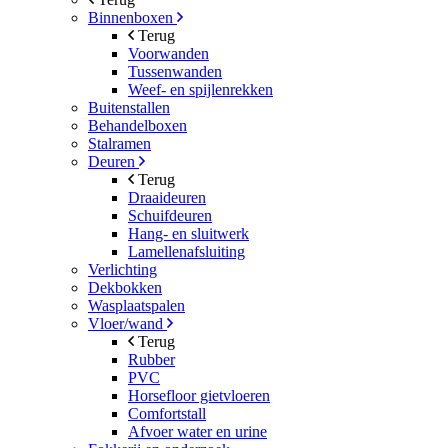
Binnenboxen
Terug
Voorwanden
Tussenwanden
Weef- en spijlenrekken
Buitenstallen
Behandelboxen
Stalramen
Deuren
Terug
Draaideuren
Schuifdeuren
Hang- en sluitwerk
Lamellenafsluiting
Verlichting
Dekbokken
Wasplaatspalen
Vloer/wand
Terug
Rubber
PVC
Horsefloor gietvloeren
Comfortstall
Afvoer water en urine