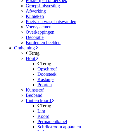
Fokkerij en onderzoek
Groepshuisvesting
Afwerking
Klinieken
Poets- en wasplaatswanden
Voersystemen
Overkappingen
Decoratie
Borden en beelden
Omheining
Terug
Hout
Terug
Opschroef
Doorsteek
Kastanje
Poorten
Kunststof
Beoband
Lint en koord
Terug
Lint
Koord
Permanentkabel
Schrikstroom apparaten