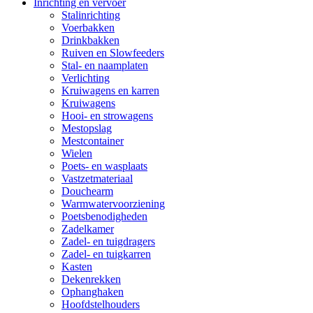
Inrichting en vervoer
Stalinrichting
Voerbakken
Drinkbakken
Ruiven en Slowfeeders
Stal- en naamplaten
Verlichting
Kruiwagens en karren
Kruiwagens
Hooi- en strowagens
Mestopslag
Mestcontainer
Wielen
Poets- en wasplaats
Vastzetmateriaal
Douchearm
Warmwatervoorziening
Poetsbenodigheden
Zadelkamer
Zadel- en tuigdragers
Zadel- en tuigkarren
Kasten
Dekenrekken
Ophanghaken
Hoofdstelhouders