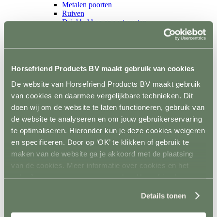
Metalen poorten
Ruiven
Drinkbakken en watervaten
Bodemverbetering
Rijhal / Rijbak
Terug
Bodem
Wandafwerking
Horsefriend Products BV maakt gebruik van cookies
Spiegels
Verlichting
De website van Horsefriend Products BV maakt gebruik
Beregening
van cookies en daarmee vergelijkbare technieken. Dit
Bodembewerking
doen wij om de website te laten functioneren, gebruik van
Opstijghulp
Ventilatoren
de website te analyseren en om jouw gebruikerservaring
Terug
te optimaliseren. Hieronder kun je deze cookies weigeren
Mobiele ventilatoren
en specificeren. Door op ‘OK’ te klikken of gebruik te
Inbouw ventilatoren
Conditie en gezondheid
maken van de website ga je akkoord met de plaatsing
Terug
van de cookies. Meer informatie over cookies en het
Solaria
gebruik van persoonsgegevens door Horsefriend
Stapmolens
Trainingsbanden
Products BV vind je
hier
.
Details tonen
Verzorgingsproducten
Supplementen en Voer
Dampmasker