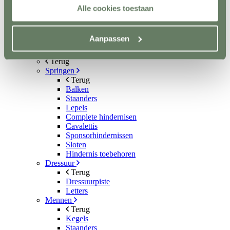
Aquatrainers
Alle cookies toestaan
Vibrafloor
Lichttherapie
Hooistomers
Aanpassen
Stop kicking systeem
Hindernissen
Terug
Springen
Terug
Balken
Staanders
Lepels
Complete hindernisen
Cavalettis
Sponsorhindernissen
Sloten
Hindernis toebehoren
Dressuur
Terug
Dressuurpiste
Letters
Mennen
Terug
Kegels
Staanders