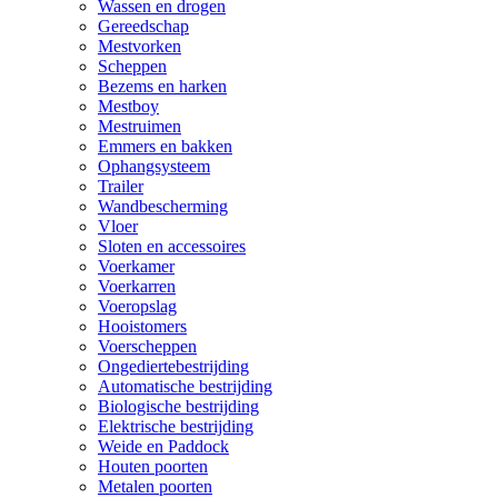
Wassen en drogen
Gereedschap
Mestvorken
Scheppen
Bezems en harken
Mestboy
Mestruimen
Emmers en bakken
Ophangsysteem
Trailer
Wandbescherming
Vloer
Sloten en accessoires
Voerkamer
Voerkarren
Voeropslag
Hooistomers
Voerscheppen
Ongediertebestrijding
Automatische bestrijding
Biologische bestrijding
Elektrische bestrijding
Weide en Paddock
Houten poorten
Metalen poorten