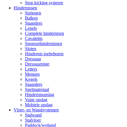
Stop kicking systeem
Hindernissen
Springen
Balken
Staanders
Lepels
Complete hindernisen
Cavalettis
Sponsorhindernissen
Sloten
Hindernis toebehoren
Dressuur
Dressuurpiste
Letters
Mennen
Kegels
Staanders
Spelmateriaal
Hindernisopslag
Vaste opslag
Mobiele opslag
Vloer- en Wandsystemen
Stalwand
Stalvloer
Paddock/weiland