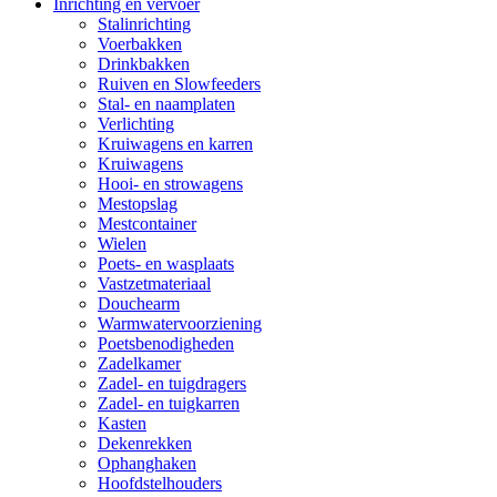
Inrichting en vervoer
Stalinrichting
Voerbakken
Drinkbakken
Ruiven en Slowfeeders
Stal- en naamplaten
Verlichting
Kruiwagens en karren
Kruiwagens
Hooi- en strowagens
Mestopslag
Mestcontainer
Wielen
Poets- en wasplaats
Vastzetmateriaal
Douchearm
Warmwatervoorziening
Poetsbenodigheden
Zadelkamer
Zadel- en tuigdragers
Zadel- en tuigkarren
Kasten
Dekenrekken
Ophanghaken
Hoofdstelhouders