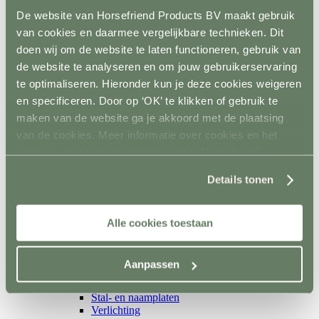
Isolatoren
De website van Horsefriend Products BV maakt gebruik
Toebehoren schrikstroom
Horseguard schriklint
van cookies en daarmee vergelijkbare technieken. Dit
Metaal
doen wij om de website te laten functioneren, gebruik van
Terug
de website te analyseren en om jouw gebruikerservaring
Weidepoorten
Panelsystemen
te optimaliseren. Hieronder kun je deze cookies weigeren
Paddockafrastering
en specificeren. Door op ‘OK’ te klikken of gebruik te
Buisklemmen DIY
maken van de website ga je akkoord met de plaatsing
Roflex mobiele afrastering
Losse palen en liggers
van de cookies. Meer informatie over cookies en het
Terug
gebruik van persoonsgegevens door Horsefriend
Hout
Products BV vind je
hier
.
Kunststof
Details tonen
Prikpalen
Mobiel
Inrichting en vervoer
Terug
Alle cookies toestaan
Stalinrichting
Terug
Voerbakken
Aanpassen
Drinkbakken
Ruiven en Slowfeeders
Stal- en naamplaten
Verlichting