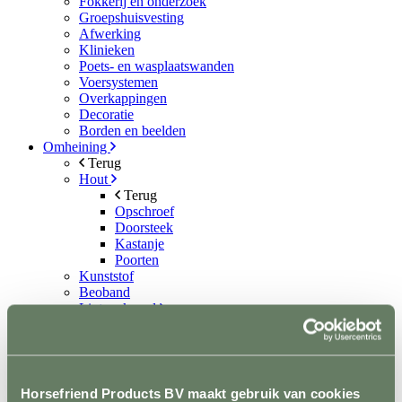
Fokkerij en onderzoek
Groepshuisvesting
Afwerking
Klinieken
Poets- en wasplaatswanden
Voersystemen
Overkappingen
Decoratie
Borden en beelden
Omheining
Terug
Hout
Terug
Opschroef
Doorsteek
Kastanje
Poorten
Kunststof
Beoband
Lint en koord
Terug
Lint
Koord
Permanentkabel
Schrikstroom apparaten
Horsefriend Products BV maakt gebruik van cookies