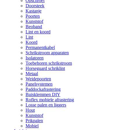
Opschroef
Doorsteek
Kastanje
Poorten
Kunststof
Beoband
Lint en koord
Lint
Koord
Permanentkabel
Schrikstroom apparaten
Isolatoren
Toebehoren schrikstroom
Horseguard schriklint
Metaal
Weidepoorten
Panelsystemen
Paddockafrastering
Buisklemmen DIY
Roflex mobiele afrastering
Losse palen en liggers
Hout
Kunststof
Prikpalen
Mobiel