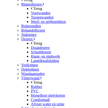
Binnenboxen
Terug
Voorwanden
Tussenwanden
Weef- en spijlenrekken
Buitenstallen
Behandelboxen
Stalramen
Deuren
Terug
Draaideuren
Schuifdeuren
Hang- en sluitwerk
Lamellenafsluiting
Verlichting
Dekbokken
Wasplaatspalen
Vloer/wand
Terug
Rubber
PVC
Horsefloor gietvloeren
Comfortstall
Afvoer water en urine