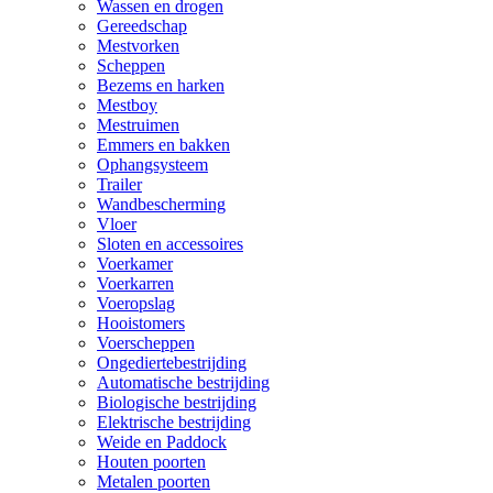
Wassen en drogen
Gereedschap
Mestvorken
Scheppen
Bezems en harken
Mestboy
Mestruimen
Emmers en bakken
Ophangsysteem
Trailer
Wandbescherming
Vloer
Sloten en accessoires
Voerkamer
Voerkarren
Voeropslag
Hooistomers
Voerscheppen
Ongediertebestrijding
Automatische bestrijding
Biologische bestrijding
Elektrische bestrijding
Weide en Paddock
Houten poorten
Metalen poorten