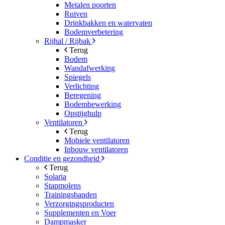
Metalen poorten
Ruiven
Drinkbakken en watervaten
Bodemverbetering
Rijhal / Rijbak
Terug
Bodem
Wandafwerking
Spiegels
Verlichting
Beregening
Bodembewerking
Opstijghulp
Ventilatoren
Terug
Mobiele ventilatoren
Inbouw ventilatoren
Conditie en gezondheid
Terug
Solaria
Stapmolens
Trainingsbanden
Verzorgingsproducten
Supplementen en Voer
Dampmasker