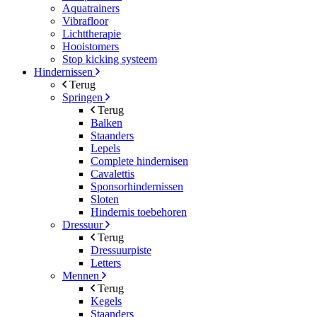
Aquatrainers
Vibrafloor
Lichttherapie
Hooistomers
Stop kicking systeem
Hindernissen
Terug
Springen
Terug
Balken
Staanders
Lepels
Complete hindernisen
Cavalettis
Sponsorhindernissen
Sloten
Hindernis toebehoren
Dressuur
Terug
Dressuurpiste
Letters
Mennen
Terug
Kegels
Staanders