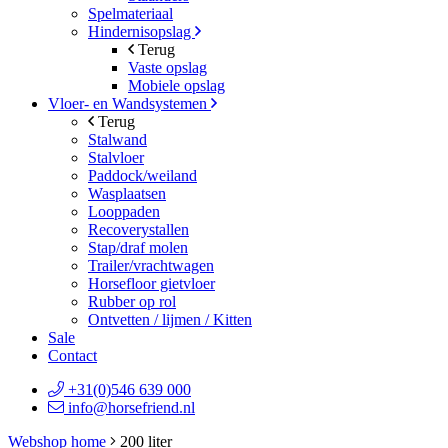
Spelmateriaal
Hindernisopslag
Terug
Vaste opslag
Mobiele opslag
Vloer- en Wandsystemen
Terug
Stalwand
Stalvloer
Paddock/weiland
Wasplaatsen
Looppaden
Recoverystallen
Stap/draf molen
Trailer/vrachtwagen
Horsefloor gietvloer
Rubber op rol
Ontvetten / lijmen / Kitten
Sale
Contact
+31(0)546 639 000
info@horsefriend.nl
Webshop home
200 liter