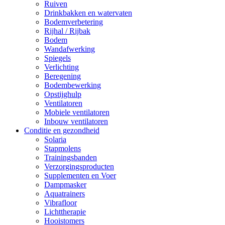
Ruiven
Drinkbakken en watervaten
Bodemverbetering
Rijhal / Rijbak
Bodem
Wandafwerking
Spiegels
Verlichting
Beregening
Bodembewerking
Opstijghulp
Ventilatoren
Mobiele ventilatoren
Inbouw ventilatoren
Conditie en gezondheid
Solaria
Stapmolens
Trainingsbanden
Verzorgingsproducten
Supplementen en Voer
Dampmasker
Aquatrainers
Vibrafloor
Lichttherapie
Hooistomers