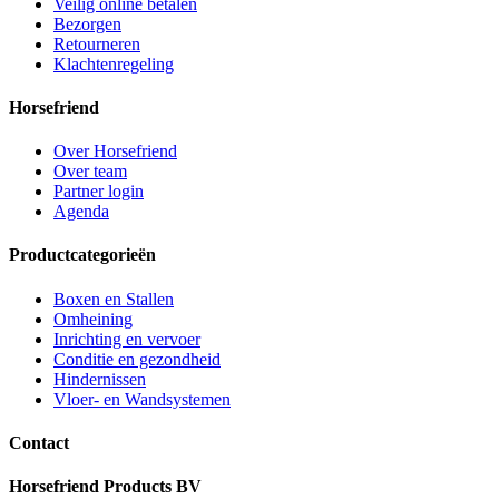
Veilig online betalen
Bezorgen
Retourneren
Klachtenregeling
Horsefriend
Over Horsefriend
Over team
Partner login
Agenda
Productcategorieën
Boxen en Stallen
Omheining
Inrichting en vervoer
Conditie en gezondheid
Hindernissen
Vloer- en Wandsystemen
Contact
Horsefriend Products BV