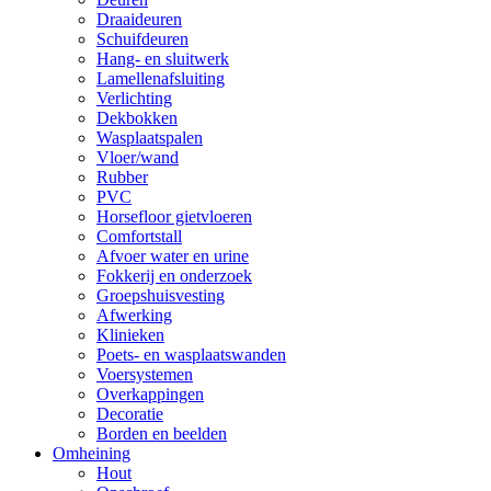
Draaideuren
Schuifdeuren
Hang- en sluitwerk
Lamellenafsluiting
Verlichting
Dekbokken
Wasplaatspalen
Vloer/wand
Rubber
PVC
Horsefloor gietvloeren
Comfortstall
Afvoer water en urine
Fokkerij en onderzoek
Groepshuisvesting
Afwerking
Klinieken
Poets- en wasplaatswanden
Voersystemen
Overkappingen
Decoratie
Borden en beelden
Omheining
Hout