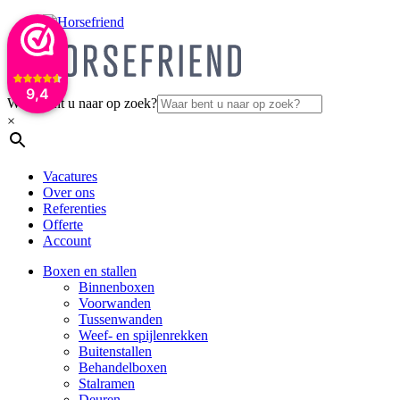
9,4
Waar bent u naar op zoek?
×
Vacatures
Over ons
Referenties
Offerte
Account
Boxen en stallen
Binnenboxen
Voorwanden
Tussenwanden
Weef- en spijlenrekken
Buitenstallen
Behandelboxen
Stalramen
Deuren