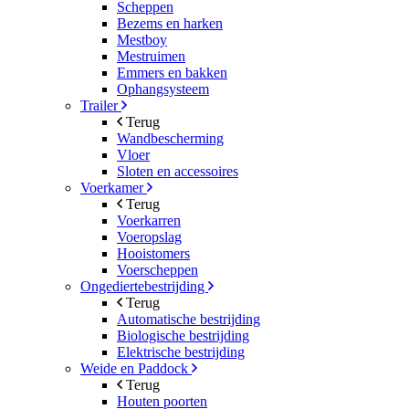
Scheppen
Bezems en harken
Mestboy
Mestruimen
Emmers en bakken
Ophangsysteem
Trailer
Terug
Wandbescherming
Vloer
Sloten en accessoires
Voerkamer
Terug
Voerkarren
Voeropslag
Hooistomers
Voerscheppen
Ongediertebestrijding
Terug
Automatische bestrijding
Biologische bestrijding
Elektrische bestrijding
Weide en Paddock
Terug
Houten poorten