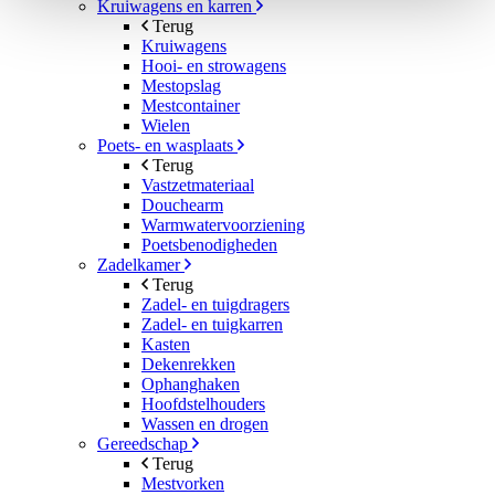
Kruiwagens en karren
Terug
Kruiwagens
Hooi- en strowagens
Mestopslag
Mestcontainer
Wielen
Poets- en wasplaats
Terug
Vastzetmateriaal
Douchearm
Warmwatervoorziening
Poetsbenodigheden
Zadelkamer
Terug
Zadel- en tuigdragers
Zadel- en tuigkarren
Kasten
Dekenrekken
Ophanghaken
Hoofdstelhouders
Wassen en drogen
Gereedschap
Terug
Mestvorken