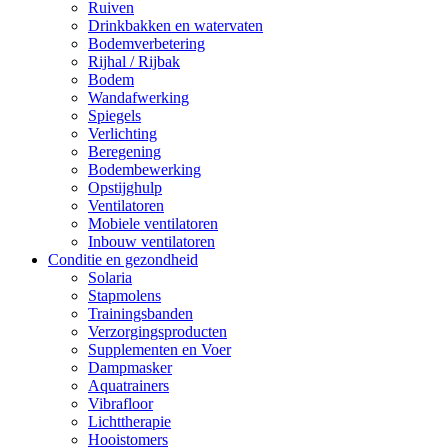
Ruiven
Drinkbakken en watervaten
Bodemverbetering
Rijhal / Rijbak
Bodem
Wandafwerking
Spiegels
Verlichting
Beregening
Bodembewerking
Opstijghulp
Ventilatoren
Mobiele ventilatoren
Inbouw ventilatoren
Conditie en gezondheid
Solaria
Stapmolens
Trainingsbanden
Verzorgingsproducten
Supplementen en Voer
Dampmasker
Aquatrainers
Vibrafloor
Lichttherapie
Hooistomers