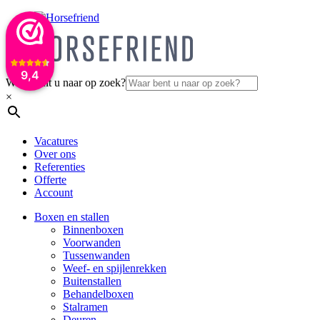
9,4
Waar bent u naar op zoek?
×
Vacatures
Over ons
Referenties
Offerte
Account
Boxen en stallen
Binnenboxen
Voorwanden
Tussenwanden
Weef- en spijlenrekken
Buitenstallen
Behandelboxen
Stalramen
Deuren