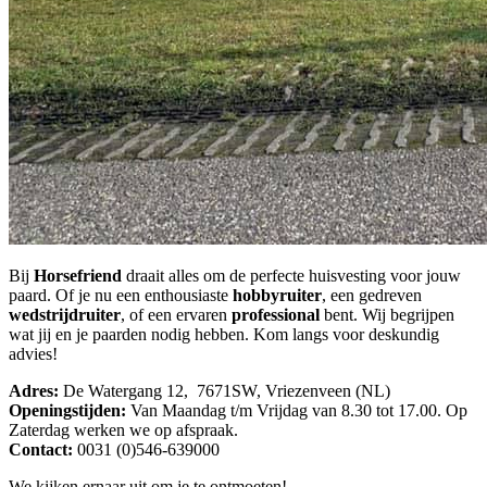
Bij
Horsefriend
draait alles om de perfecte huisvesting voor jouw
paard. Of je nu een enthousiaste
hobbyruiter
, een gedreven
wedstrijdruiter
, of een ervaren
professional
bent. Wij begrijpen
wat jij en je paarden nodig hebben. Kom langs voor deskundig
advies!
Adres:
De Watergang 12, 7671SW, Vriezenveen (NL)
Openingstijden:
Van Maandag t/m Vrijdag van 8.30 tot 17.00. Op
Zaterdag werken we op afspraak.
Contact:
0031 (0)546-639000
We kijken ernaar uit om je te ontmoeten!