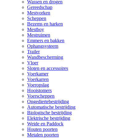
Wassen en drogen
Gereedschap
Mestvorken
Scheppen
Bezems en harken
Mestboy
Mestruimen
Emmers en bakken
Ophangsysteem
Trailer
Wandbescherming
Vloer
Sloten en accessoires
Voerkamer
Voerkarren
Voeropslag
Hooistomers
Voerscheppen
Ongediertebestrijding
Automatische bestrijding
Biologische bestrijding
Elektrische bestrijding
Weide en Paddock
Houten poorten
Metalen poorten