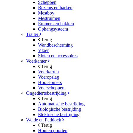
Scheppen
Bezems en harken
Mestboy
Mestruimen
Emmers en bakken
Ophangsysteem
Trailer
Terug
Wandbescherming
Vloer
Sloten en accessoires
Voerkamer
Terug
Voerkarren
Voeropslag
Hooistomers
Voerscheppen
Ongediertebestrijding
Terug
Automatische bestrijding
Biologische bestrijding
Elektrische bestrijding
Weide en Paddock
Terug
Houten poorten