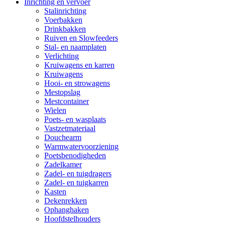
Inrichting en vervoer
Stalinrichting
Voerbakken
Drinkbakken
Ruiven en Slowfeeders
Stal- en naamplaten
Verlichting
Kruiwagens en karren
Kruiwagens
Hooi- en strowagens
Mestopslag
Mestcontainer
Wielen
Poets- en wasplaats
Vastzetmateriaal
Douchearm
Warmwatervoorziening
Poetsbenodigheden
Zadelkamer
Zadel- en tuigdragers
Zadel- en tuigkarren
Kasten
Dekenrekken
Ophanghaken
Hoofdstelhouders