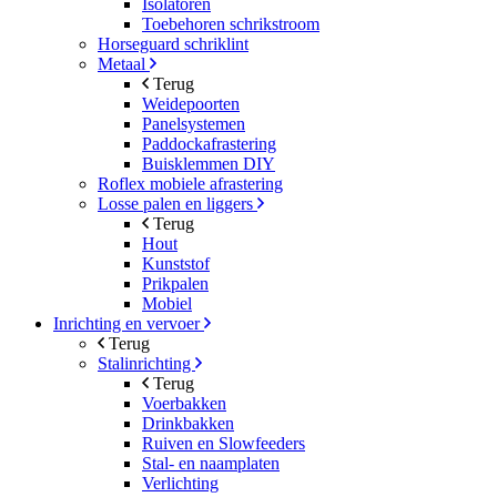
Isolatoren
Toebehoren schrikstroom
Horseguard schriklint
Metaal
Terug
Weidepoorten
Panelsystemen
Paddockafrastering
Buisklemmen DIY
Roflex mobiele afrastering
Losse palen en liggers
Terug
Hout
Kunststof
Prikpalen
Mobiel
Inrichting en vervoer
Terug
Stalinrichting
Terug
Voerbakken
Drinkbakken
Ruiven en Slowfeeders
Stal- en naamplaten
Verlichting