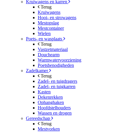
Kruiwagens en karren
Terug
Kruiwagens
Hooi- en strowagens
Mestopslag
Mestcontainer
Wielen
Poets- en wasplaats
Terug
Vastzetmateriaal
Douchearm
Warmwatervoorziening
Poetsbenodigheden
Zadelkamer
Terug
Zadel- en tuigdragers
Zadel- en tuigkarren
Kasten
Dekenrekken
Ophanghaken
Hoofdstelhouders
Wassen en drogen
Gereedschap
Terug
Mestvorken