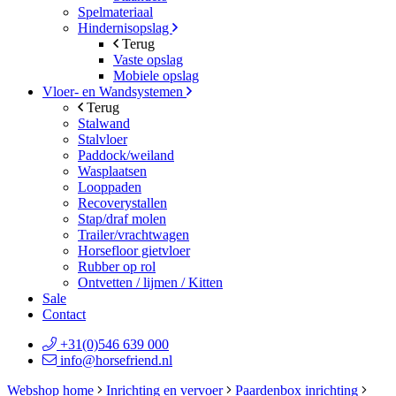
Spelmateriaal
Hindernisopslag
Terug
Vaste opslag
Mobiele opslag
Vloer- en Wandsystemen
Terug
Stalwand
Stalvloer
Paddock/weiland
Wasplaatsen
Looppaden
Recoverystallen
Stap/draf molen
Trailer/vrachtwagen
Horsefloor gietvloer
Rubber op rol
Ontvetten / lijmen / Kitten
Sale
Contact
+31(0)546 639 000
info@horsefriend.nl
Webshop home
Inrichting en vervoer
Paardenbox inrichting