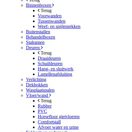
Binnenboxen
Terug
Voorwanden
Tussenwanden
Weef- en spijlenrekken
Buitenstallen
Behandelboxen
Stalramen
Deuren
Terug
Draaideuren
Schuifdeuren
Hang- en sluitwerk
Lamellenafsluiting
Verlichting
Dekbokken
Wasplaatspalen
Vloer/wand
Terug
Rubber
PVC
Horsefloor gietvloeren
Comfortstall
Afvoer water en urine