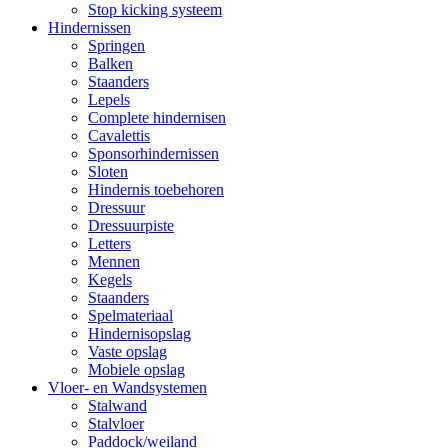
Stop kicking systeem
Hindernissen
Springen
Balken
Staanders
Lepels
Complete hindernisen
Cavalettis
Sponsorhindernissen
Sloten
Hindernis toebehoren
Dressuur
Dressuurpiste
Letters
Mennen
Kegels
Staanders
Spelmateriaal
Hindernisopslag
Vaste opslag
Mobiele opslag
Vloer- en Wandsystemen
Stalwand
Stalvloer
Paddock/weiland