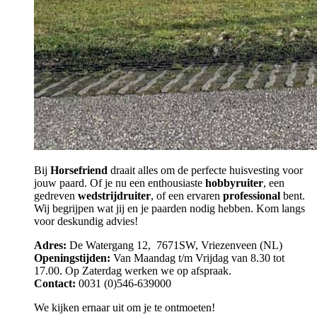
Bij
Horsefriend
draait alles om de perfecte huisvesting voor
jouw paard. Of je nu een enthousiaste
hobbyruiter
, een
gedreven
wedstrijdruiter
, of een ervaren
professional
bent.
Wij begrijpen wat jij en je paarden nodig hebben. Kom langs
voor deskundig advies!
Adres:
De Watergang 12, 7671SW, Vriezenveen (NL)
Openingstijden:
Van Maandag t/m Vrijdag van 8.30 tot
17.00. Op Zaterdag werken we op afspraak.
Contact:
0031 (0)546-639000
We kijken ernaar uit om je te ontmoeten!