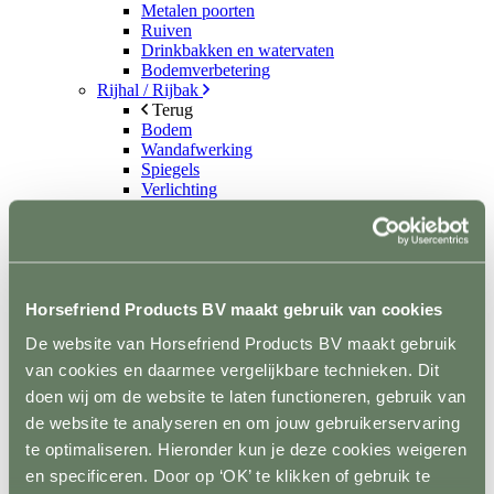
Metalen poorten
Ruiven
Drinkbakken en watervaten
Bodemverbetering
Rijhal / Rijbak
Terug
Bodem
Wandafwerking
Spiegels
Verlichting
Beregening
Bodembewerking
Opstijghulp
Ventilatoren
Terug
Horsefriend Products BV maakt gebruik van cookies
Mobiele ventilatoren
Inbouw ventilatoren
De website van Horsefriend Products BV maakt gebruik
Conditie en gezondheid
Terug
van cookies en daarmee vergelijkbare technieken. Dit
Solaria
doen wij om de website te laten functioneren, gebruik van
Stapmolens
de website te analyseren en om jouw gebruikerservaring
Trainingsbanden
Verzorgingsproducten
te optimaliseren. Hieronder kun je deze cookies weigeren
Supplementen en Voer
en specificeren. Door op ‘OK’ te klikken of gebruik te
Dampmasker