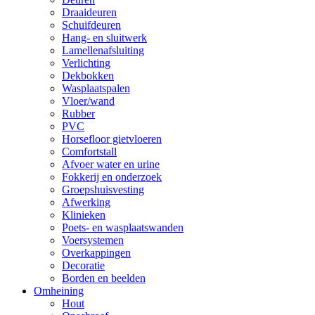
Draaideuren
Schuifdeuren
Hang- en sluitwerk
Lamellenafsluiting
Verlichting
Dekbokken
Wasplaatspalen
Vloer/wand
Rubber
PVC
Horsefloor gietvloeren
Comfortstall
Afvoer water en urine
Fokkerij en onderzoek
Groepshuisvesting
Afwerking
Klinieken
Poets- en wasplaatswanden
Voersystemen
Overkappingen
Decoratie
Borden en beelden
Omheining
Hout