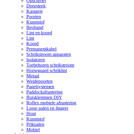
Opschroef
Doorsteek
Kastanje
Poorten
Kunststof
Beoband
Lint en koord
Lint
Koord
Permanentkabel
Schrikstroom apparaten
Isolatoren
Toebehoren schrikstroom
Horseguard schriklint
Metaal
Weidepoorten
Panelsystemen
Paddockafrastering
Buisklemmen DIY
Roflex mobiele afrastering
Losse palen en liggers
Hout
Kunststof
Prikpalen
Mobiel