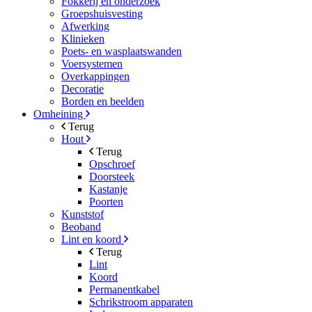
Fokkerij en onderzoek
Groepshuisvesting
Afwerking
Klinieken
Poets- en wasplaatswanden
Voersystemen
Overkappingen
Decoratie
Borden en beelden
Omheining
Terug
Hout
Terug
Opschroef
Doorsteek
Kastanje
Poorten
Kunststof
Beoband
Lint en koord
Terug
Lint
Koord
Permanentkabel
Schrikstroom apparaten