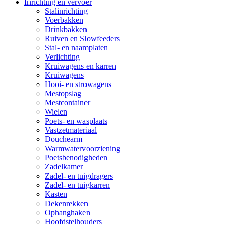
Inrichting en vervoer
Stalinrichting
Voerbakken
Drinkbakken
Ruiven en Slowfeeders
Stal- en naamplaten
Verlichting
Kruiwagens en karren
Kruiwagens
Hooi- en strowagens
Mestopslag
Mestcontainer
Wielen
Poets- en wasplaats
Vastzetmateriaal
Douchearm
Warmwatervoorziening
Poetsbenodigheden
Zadelkamer
Zadel- en tuigdragers
Zadel- en tuigkarren
Kasten
Dekenrekken
Ophanghaken
Hoofdstelhouders