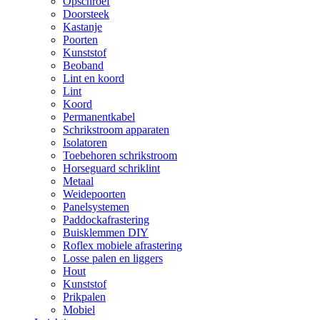
Opschroef
Doorsteek
Kastanje
Poorten
Kunststof
Beoband
Lint en koord
Lint
Koord
Permanentkabel
Schrikstroom apparaten
Isolatoren
Toebehoren schrikstroom
Horseguard schriklint
Metaal
Weidepoorten
Panelsystemen
Paddockafrastering
Buisklemmen DIY
Roflex mobiele afrastering
Losse palen en liggers
Hout
Kunststof
Prikpalen
Mobiel