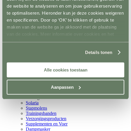
Metalen poorten
de website te analyseren en om jouw gebruikerservaring
Ruiven
te optimaliseren. Hieronder kun je deze cookies weigeren
Drinkbakken en watervaten
Bodemverbetering
en specificeren. Door op ‘OK’ te klikken of gebruik te
Rijhal / Rijbak
maken van de website ga je akkoord met de plaatsing
Terug
van de cookies. Meer informatie over cookies en het
Bodem
Wandafwerking
gebruik van persoonsgegevens door Horsefriend
Spiegels
Products BV vind je
hier
.
Verlichting
Details tonen
Beregening
Bodembewerking
Opstijghulp
Alle cookies toestaan
Ventilatoren
Terug
Mobiele ventilatoren
Inbouw ventilatoren
Aanpassen
Conditie en gezondheid
Terug
Solaria
Stapmolens
Trainingsbanden
Verzorgingsproducten
Supplementen en Voer
Dampmasker