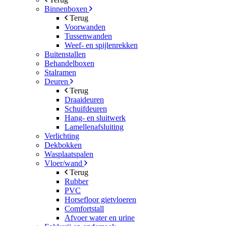
Binnenboxen
Terug
Voorwanden
Tussenwanden
Weef- en spijlenrekken
Buitenstallen
Behandelboxen
Stalramen
Deuren
Terug
Draaideuren
Schuifdeuren
Hang- en sluitwerk
Lamellenafsluiting
Verlichting
Dekbokken
Wasplaatspalen
Vloer/wand
Terug
Rubber
PVC
Horsefloor gietvloeren
Comfortstall
Afvoer water en urine