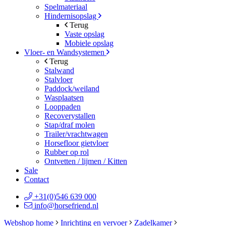
Spelmateriaal
Hindernisopslag
Terug
Vaste opslag
Mobiele opslag
Vloer- en Wandsystemen
Terug
Stalwand
Stalvloer
Paddock/weiland
Wasplaatsen
Looppaden
Recoverystallen
Stap/draf molen
Trailer/vrachtwagen
Horsefloor gietvloer
Rubber op rol
Ontvetten / lijmen / Kitten
Sale
Contact
+31(0)546 639 000
info@horsefriend.nl
Webshop home
Inrichting en vervoer
Zadelkamer