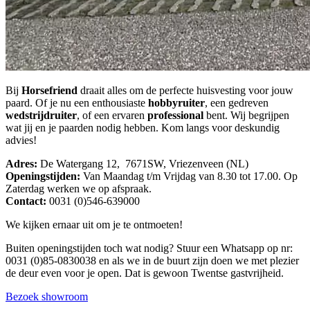
Bij
Horsefriend
draait alles om de perfecte huisvesting voor jouw
paard. Of je nu een enthousiaste
hobbyruiter
, een gedreven
wedstrijdruiter
, of een ervaren
professional
bent. Wij begrijpen
wat jij en je paarden nodig hebben. Kom langs voor deskundig
advies!
Adres:
De Watergang 12, 7671SW, Vriezenveen (NL)
Openingstijden:
Van Maandag t/m Vrijdag van 8.30 tot 17.00. Op
Zaterdag werken we op afspraak.
Contact:
0031 (0)546-639000
We kijken ernaar uit om je te ontmoeten!
Buiten openingstijden toch wat nodig? Stuur een Whatsapp op nr:
0031 (0)85-0830038 en als we in de buurt zijn doen we met plezier
de deur even voor je open. Dat is gewoon Twentse gastvrijheid.
Bezoek showroom