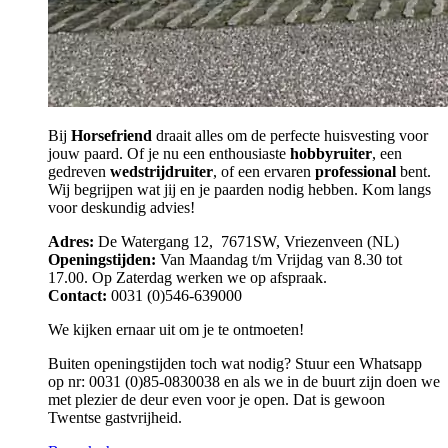
Bij
Horsefriend
draait alles om de perfecte huisvesting voor
jouw paard. Of je nu een enthousiaste
hobbyruiter
, een
gedreven
wedstrijdruiter
, of een ervaren
professional
bent.
Wij begrijpen wat jij en je paarden nodig hebben. Kom langs
voor deskundig advies!
Adres:
De Watergang 12, 7671SW, Vriezenveen (NL)
Openingstijden:
Van Maandag t/m Vrijdag van 8.30 tot
17.00. Op Zaterdag werken we op afspraak.
Contact:
0031 (0)546-639000
We kijken ernaar uit om je te ontmoeten!
Buiten openingstijden toch wat nodig? Stuur een Whatsapp
op nr: 0031 (0)85-0830038 en als we in de buurt zijn doen we
met plezier de deur even voor je open. Dat is gewoon
Twentse gastvrijheid.