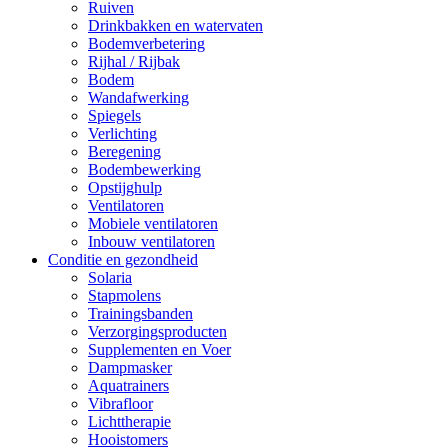
Ruiven
Drinkbakken en watervaten
Bodemverbetering
Rijhal / Rijbak
Bodem
Wandafwerking
Spiegels
Verlichting
Beregening
Bodembewerking
Opstijghulp
Ventilatoren
Mobiele ventilatoren
Inbouw ventilatoren
Conditie en gezondheid
Solaria
Stapmolens
Trainingsbanden
Verzorgingsproducten
Supplementen en Voer
Dampmasker
Aquatrainers
Vibrafloor
Lichttherapie
Hooistomers