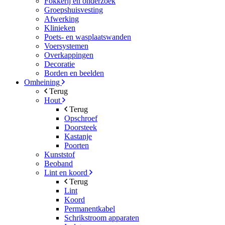
Fokkerij en onderzoek
Groepshuisvesting
Afwerking
Klinieken
Poets- en wasplaatswanden
Voersystemen
Overkappingen
Decoratie
Borden en beelden
Omheining
Terug
Hout
Terug
Opschroef
Doorsteek
Kastanje
Poorten
Kunststof
Beoband
Lint en koord
Terug
Lint
Koord
Permanentkabel
Schrikstroom apparaten