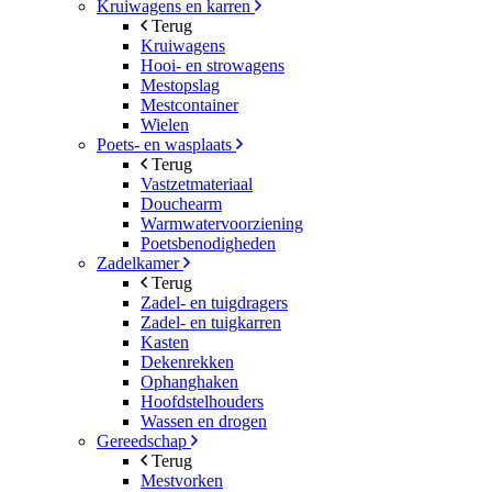
Kruiwagens en karren
Terug
Kruiwagens
Hooi- en strowagens
Mestopslag
Mestcontainer
Wielen
Poets- en wasplaats
Terug
Vastzetmateriaal
Douchearm
Warmwatervoorziening
Poetsbenodigheden
Zadelkamer
Terug
Zadel- en tuigdragers
Zadel- en tuigkarren
Kasten
Dekenrekken
Ophanghaken
Hoofdstelhouders
Wassen en drogen
Gereedschap
Terug
Mestvorken