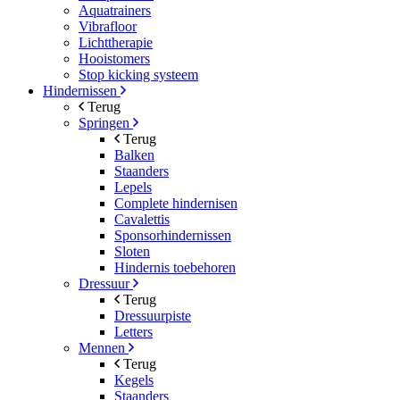
Aquatrainers
Vibrafloor
Lichttherapie
Hooistomers
Stop kicking systeem
Hindernissen
Terug
Springen
Terug
Balken
Staanders
Lepels
Complete hindernisen
Cavalettis
Sponsorhindernissen
Sloten
Hindernis toebehoren
Dressuur
Terug
Dressuurpiste
Letters
Mennen
Terug
Kegels
Staanders