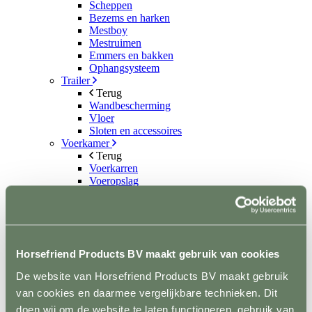
Scheppen
Bezems en harken
Mestboy
Mestruimen
Emmers en bakken
Ophangsysteem
Trailer
Terug
Wandbescherming
Vloer
Sloten en accessoires
Voerkamer
Terug
Voerkarren
Voeropslag
Hooistomers
Voerscheppen
Ongediertebestrijding
Terug
Automatische bestrijding
Horsefriend Products BV maakt gebruik van cookies
Biologische bestrijding
Elektrische bestrijding
De website van Horsefriend Products BV maakt gebruik
Weide en Paddock
van cookies en daarmee vergelijkbare technieken. Dit
Terug
Houten poorten
doen wij om de website te laten functioneren, gebruik van