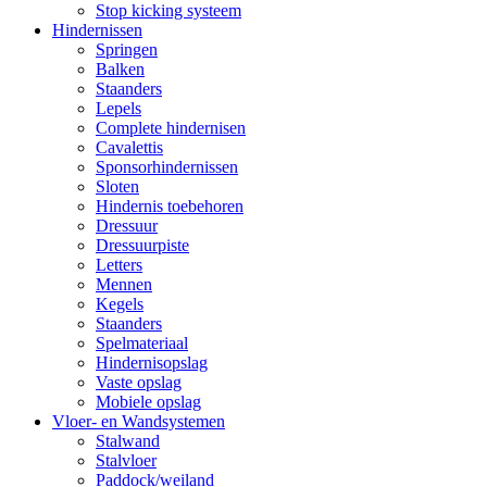
Stop kicking systeem
Hindernissen
Springen
Balken
Staanders
Lepels
Complete hindernisen
Cavalettis
Sponsorhindernissen
Sloten
Hindernis toebehoren
Dressuur
Dressuurpiste
Letters
Mennen
Kegels
Staanders
Spelmateriaal
Hindernisopslag
Vaste opslag
Mobiele opslag
Vloer- en Wandsystemen
Stalwand
Stalvloer
Paddock/weiland