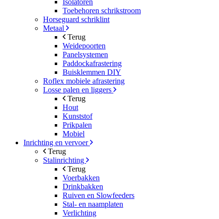
Isolatoren
Toebehoren schrikstroom
Horseguard schriklint
Metaal
Terug
Weidepoorten
Panelsystemen
Paddockafrastering
Buisklemmen DIY
Roflex mobiele afrastering
Losse palen en liggers
Terug
Hout
Kunststof
Prikpalen
Mobiel
Inrichting en vervoer
Terug
Stalinrichting
Terug
Voerbakken
Drinkbakken
Ruiven en Slowfeeders
Stal- en naamplaten
Verlichting