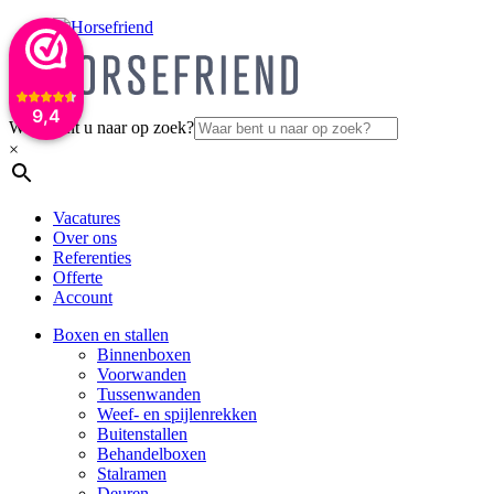
9,4
Waar bent u naar op zoek?
×
Vacatures
Over ons
Referenties
Offerte
Account
Boxen en stallen
Binnenboxen
Voorwanden
Tussenwanden
Weef- en spijlenrekken
Buitenstallen
Behandelboxen
Stalramen
Deuren