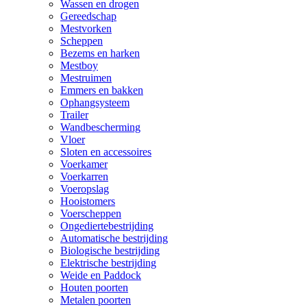
Wassen en drogen
Gereedschap
Mestvorken
Scheppen
Bezems en harken
Mestboy
Mestruimen
Emmers en bakken
Ophangsysteem
Trailer
Wandbescherming
Vloer
Sloten en accessoires
Voerkamer
Voerkarren
Voeropslag
Hooistomers
Voerscheppen
Ongediertebestrijding
Automatische bestrijding
Biologische bestrijding
Elektrische bestrijding
Weide en Paddock
Houten poorten
Metalen poorten