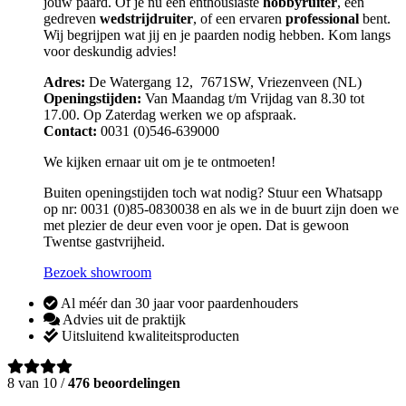
jouw paard. Of je nu een enthousiaste
hobbyruiter
, een
gedreven
wedstrijdruiter
, of een ervaren
professional
bent.
Wij begrijpen wat jij en je paarden nodig hebben. Kom langs
voor deskundig advies!
Adres:
De Watergang 12, 7671SW, Vriezenveen (NL)
Openingstijden:
Van Maandag t/m Vrijdag van 8.30 tot
17.00. Op Zaterdag werken we op afspraak.
Contact:
0031 (0)546-639000
We kijken ernaar uit om je te ontmoeten!
Buiten openingstijden toch wat nodig? Stuur een Whatsapp
op nr: 0031 (0)85-0830038 en als we in de buurt zijn doen we
met plezier de deur even voor je open. Dat is gewoon
Twentse gastvrijheid.
Bezoek showroom
Al méér dan 30 jaar voor paardenhouders
Advies uit de praktijk
Uitsluitend kwaliteitsproducten
8 van 10 /
476 beoordelingen