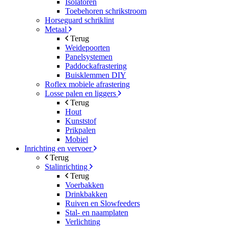
Isolatoren
Toebehoren schrikstroom
Horseguard schriklint
Metaal
Terug
Weidepoorten
Panelsystemen
Paddockafrastering
Buisklemmen DIY
Roflex mobiele afrastering
Losse palen en liggers
Terug
Hout
Kunststof
Prikpalen
Mobiel
Inrichting en vervoer
Terug
Stalinrichting
Terug
Voerbakken
Drinkbakken
Ruiven en Slowfeeders
Stal- en naamplaten
Verlichting