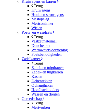
Kruiwagens en karren
Terug
Kruiwagens
Hooi- en strowagens
Mestopslag
Mestcontainer
Wielen
Poets- en wasplaats
Terug
Vastzetmateriaal
Douchearm
Warmwatervoorziening
Poetsbenodigheden
Zadelkamer
Terug
Zadel- en tuigdragers
Zadel- en tuigkarren
Kasten
Dekenrekken
Ophanghaken
Hoofdstelhouders
Wassen en drogen
Gereedschap
Terug
Mestvorken