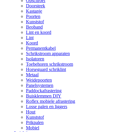
Opschroef
Doorsteek
Kastanje
Poorten
Kunststof
Beoband
Lint en koord
Lint
Koord
Permanentkabel
Schrikstroom apparaten
Isolatoren
Toebehoren schrikstroom
Horseguard schriklint
Metaal
Weidepoorten
Panelsystemen
Paddockafrastering
Buisklemmen DIY
Roflex mobiele afrastering
Losse palen en liggers
Hout
Kunststof
Prikpalen
Mobiel