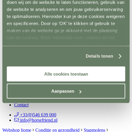
doen wij om de website te laten functioneren, gebruik van
Spelmateriaal
de website te analyseren en om jouw gebruikerservaring
Hindernisopslag
Terug
te optimaliseren. Hieronder kun je deze cookies weigeren
Vaste opslag
en specificeren. Door op ‘OK’ te klikken of gebruik te
Mobiele opslag
maken van de website ga je akkoord met de plaatsing
Vloer- en Wandsystemen
Terug
van de cookies. Meer informatie over cookies en het
Stalwand
gebruik van persoonsgegevens door Horsefriend
Stalvloer
Products BV vind je
hier
.
Paddock/weiland
Details tonen
Wasplaatsen
Looppaden
Recoverystallen
Stap/draf molen
Alle cookies toestaan
Trailer/vrachtwagen
Horsefloor gietvloer
Rubber op rol
Aanpassen
Ontvetten / lijmen / Kitten
Sale
Contact
+31(0)546 639 000
info@horsefriend.nl
Webshop home
Conditie en gezondheid
Stapmolens