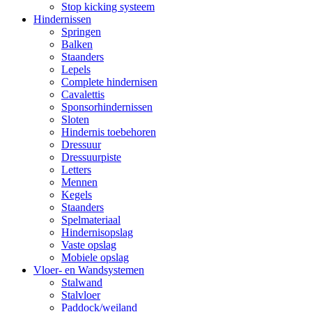
Stop kicking systeem
Hindernissen
Springen
Balken
Staanders
Lepels
Complete hindernisen
Cavalettis
Sponsorhindernissen
Sloten
Hindernis toebehoren
Dressuur
Dressuurpiste
Letters
Mennen
Kegels
Staanders
Spelmateriaal
Hindernisopslag
Vaste opslag
Mobiele opslag
Vloer- en Wandsystemen
Stalwand
Stalvloer
Paddock/weiland