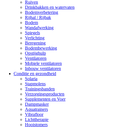
Ruiven
Drinkbakken en watervaten
Bodemverbetering
Rijhal / Rijbak
Bodem
Wandafwerking
Spiegels
Verlichting
Beregening
Bodembewerking
Opstijghulp
Ventilatoren
Mobiele ventilatoren
Inbouw ventilatoren
Conditie en gezondheid
Solaria
Stapmolens
Trainingsbanden
Verzorgingsproducten
Supplementen en Voer
Dampmasker
Aquatrainers
Vibrafloor
Lichttherapie
Hooistomers