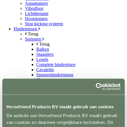
Aquatrainers
Vibrafloor
Lichttherapie
Hooistomers
Stop kicking systeem
Hindernissen
Terug
Springen
Terug
Balken
Staanders
Lepels
Complete hindernisen
Cavalettis
Sponsorhindernissen
Sloten
Hindernis toebehoren
Dressuur
Terug
Dressuurpiste
Letters
Horsefriend Products BV maakt gebruik van cookies
Mennen
De website van Horsefriend Products BV maakt gebruik
Terug
Kegels
van cookies en daarmee vergelijkbare technieken. Dit
Staanders