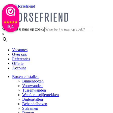
9,4
Waar bent u naar op zoek?
×
Vacatures
Over ons
Referenties
Offerte
Account
Boxen en stallen
Binnenboxen
Voorwanden
Tussenwanden
Weef- en spijlenrekken
Buitenstallen
Behandelboxen
Stalramen
Deuren