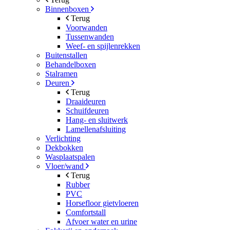
Binnenboxen
Terug
Voorwanden
Tussenwanden
Weef- en spijlenrekken
Buitenstallen
Behandelboxen
Stalramen
Deuren
Terug
Draaideuren
Schuifdeuren
Hang- en sluitwerk
Lamellenafsluiting
Verlichting
Dekbokken
Wasplaatspalen
Vloer/wand
Terug
Rubber
PVC
Horsefloor gietvloeren
Comfortstall
Afvoer water en urine