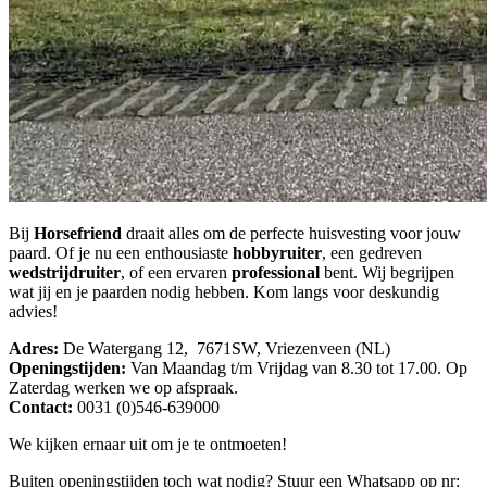
Bij
Horsefriend
draait alles om de perfecte huisvesting voor jouw
paard. Of je nu een enthousiaste
hobbyruiter
, een gedreven
wedstrijdruiter
, of een ervaren
professional
bent. Wij begrijpen
wat jij en je paarden nodig hebben. Kom langs voor deskundig
advies!
Adres:
De Watergang 12, 7671SW, Vriezenveen (NL)
Openingstijden:
Van Maandag t/m Vrijdag van 8.30 tot 17.00. Op
Zaterdag werken we op afspraak.
Contact:
0031 (0)546-639000
We kijken ernaar uit om je te ontmoeten!
Buiten openingstijden toch wat nodig? Stuur een Whatsapp op nr: