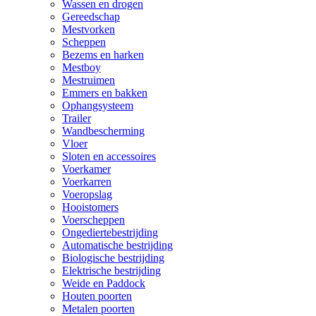
Wassen en drogen
Gereedschap
Mestvorken
Scheppen
Bezems en harken
Mestboy
Mestruimen
Emmers en bakken
Ophangsysteem
Trailer
Wandbescherming
Vloer
Sloten en accessoires
Voerkamer
Voerkarren
Voeropslag
Hooistomers
Voerscheppen
Ongediertebestrijding
Automatische bestrijding
Biologische bestrijding
Elektrische bestrijding
Weide en Paddock
Houten poorten
Metalen poorten