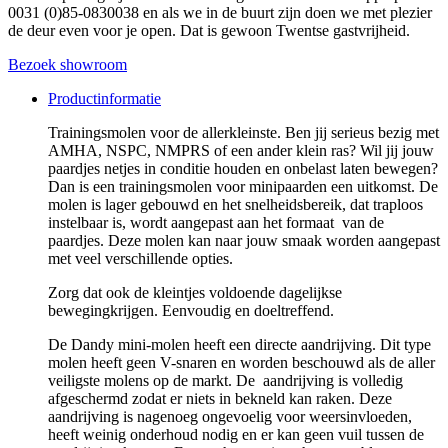
0031 (0)85-0830038 en als we in de buurt zijn doen we met plezier
de deur even voor je open. Dat is gewoon Twentse gastvrijheid.
Bezoek showroom
Productinformatie
Trainingsmolen voor de allerkleinste. Ben jij serieus bezig met
AMHA, NSPC, NMPRS of een ander klein ras? Wil jij jouw
paardjes netjes in conditie houden en onbelast laten bewegen?
Dan is een trainingsmolen voor minipaarden een uitkomst. De
molen is lager gebouwd en het snelheidsbereik, dat traploos
instelbaar is, wordt aangepast aan het formaat van de
paardjes. Deze molen kan naar jouw smaak worden aangepast
met veel verschillende opties.
Zorg dat ook de kleintjes voldoende dagelijkse
bewegingkrijgen. Eenvoudig en doeltreffend.
De Dandy mini-molen heeft een directe aandrijving. Dit type
molen heeft geen V-snaren en worden beschouwd als de aller
veiligste molens op de markt. De aandrijving is volledig
afgeschermd zodat er niets in bekneld kan raken. Deze
aandrijving is nagenoeg ongevoelig voor weersinvloeden,
heeft weinig onderhoud nodig en er kan geen vuil tussen de