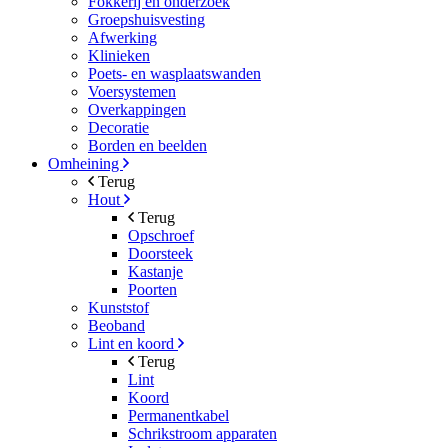
Fokkerij en onderzoek
Groepshuisvesting
Afwerking
Klinieken
Poets- en wasplaatswanden
Voersystemen
Overkappingen
Decoratie
Borden en beelden
Omheining
Terug
Hout
Terug
Opschroef
Doorsteek
Kastanje
Poorten
Kunststof
Beoband
Lint en koord
Terug
Lint
Koord
Permanentkabel
Schrikstroom apparaten