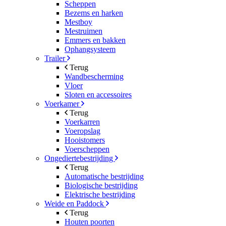
Scheppen
Bezems en harken
Mestboy
Mestruimen
Emmers en bakken
Ophangsysteem
Trailer
Terug
Wandbescherming
Vloer
Sloten en accessoires
Voerkamer
Terug
Voerkarren
Voeropslag
Hooistomers
Voerscheppen
Ongediertebestrijding
Terug
Automatische bestrijding
Biologische bestrijding
Elektrische bestrijding
Weide en Paddock
Terug
Houten poorten