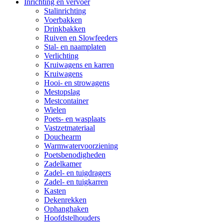
Inrichting en vervoer
Stalinrichting
Voerbakken
Drinkbakken
Ruiven en Slowfeeders
Stal- en naamplaten
Verlichting
Kruiwagens en karren
Kruiwagens
Hooi- en strowagens
Mestopslag
Mestcontainer
Wielen
Poets- en wasplaats
Vastzetmateriaal
Douchearm
Warmwatervoorziening
Poetsbenodigheden
Zadelkamer
Zadel- en tuigdragers
Zadel- en tuigkarren
Kasten
Dekenrekken
Ophanghaken
Hoofdstelhouders