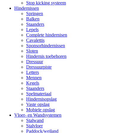
Stop kicking systeem
Hindernissen
Springen
Balken
Staanders
Lepels
Complete hindernisen
Cavalettis
Sponsorhindernissen
Sloten
Hindernis toebehoren
Dressuur
Dressuurpiste
Letters
Mennen
Kegels
Staanders
Spelmateriaal
Hindernisopslag
Vaste opslag
Mobiele opslag
Vloer- en Wandsystemen
Stalwand
Stalvloer
Paddock/weiland