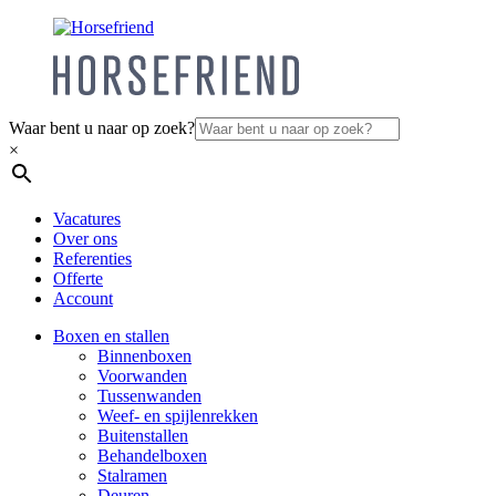
Waar bent u naar op zoek?
×
Vacatures
Over ons
Referenties
Offerte
Account
Boxen en stallen
Binnenboxen
Voorwanden
Tussenwanden
Weef- en spijlenrekken
Buitenstallen
Behandelboxen
Stalramen
Deuren