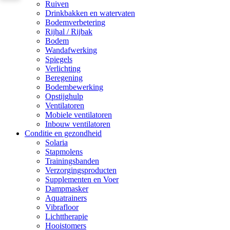
Ruiven
Drinkbakken en watervaten
Bodemverbetering
Rijhal / Rijbak
Bodem
Wandafwerking
Spiegels
Verlichting
Beregening
Bodembewerking
Opstijghulp
Ventilatoren
Mobiele ventilatoren
Inbouw ventilatoren
Conditie en gezondheid
Solaria
Stapmolens
Trainingsbanden
Verzorgingsproducten
Supplementen en Voer
Dampmasker
Aquatrainers
Vibrafloor
Lichttherapie
Hooistomers