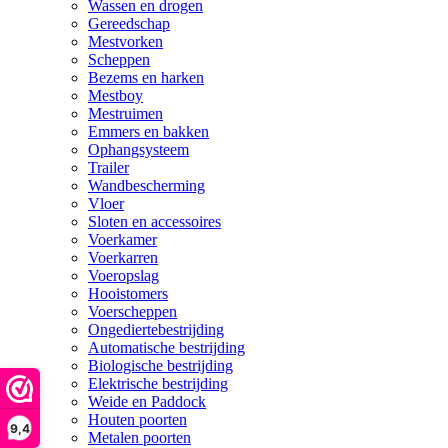
Wassen en drogen
Gereedschap
Mestvorken
Scheppen
Bezems en harken
Mestboy
Mestruimen
Emmers en bakken
Ophangsysteem
Trailer
Wandbescherming
Vloer
Sloten en accessoires
Voerkamer
Voerkarren
Voeropslag
Hooistomers
Voerscheppen
Ongediertebestrijding
Automatische bestrijding
Biologische bestrijding
Elektrische bestrijding
Weide en Paddock
Houten poorten
9,4
Metalen poorten