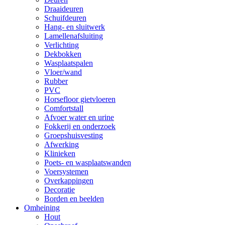
Draaideuren
Schuifdeuren
Hang- en sluitwerk
Lamellenafsluiting
Verlichting
Dekbokken
Wasplaatspalen
Vloer/wand
Rubber
PVC
Horsefloor gietvloeren
Comfortstall
Afvoer water en urine
Fokkerij en onderzoek
Groepshuisvesting
Afwerking
Klinieken
Poets- en wasplaatswanden
Voersystemen
Overkappingen
Decoratie
Borden en beelden
Omheining
Hout