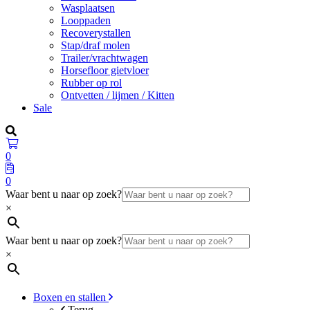
Wasplaatsen
Looppaden
Recoverystallen
Stap/draf molen
Trailer/vrachtwagen
Horsefloor gietvloer
Rubber op rol
Ontvetten / lijmen / Kitten
Sale
0
0
Waar bent u naar op zoek?
×
Waar bent u naar op zoek?
×
Boxen en stallen
Terug