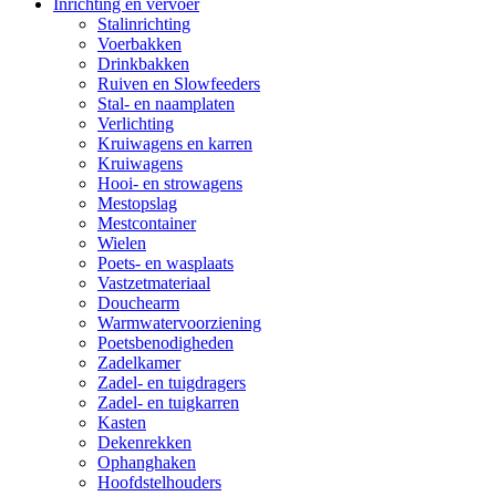
Inrichting en vervoer
Stalinrichting
Voerbakken
Drinkbakken
Ruiven en Slowfeeders
Stal- en naamplaten
Verlichting
Kruiwagens en karren
Kruiwagens
Hooi- en strowagens
Mestopslag
Mestcontainer
Wielen
Poets- en wasplaats
Vastzetmateriaal
Douchearm
Warmwatervoorziening
Poetsbenodigheden
Zadelkamer
Zadel- en tuigdragers
Zadel- en tuigkarren
Kasten
Dekenrekken
Ophanghaken
Hoofdstelhouders