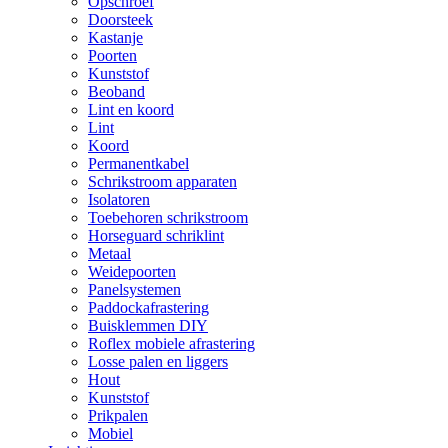
Opschroef
Doorsteek
Kastanje
Poorten
Kunststof
Beoband
Lint en koord
Lint
Koord
Permanentkabel
Schrikstroom apparaten
Isolatoren
Toebehoren schrikstroom
Horseguard schriklint
Metaal
Weidepoorten
Panelsystemen
Paddockafrastering
Buisklemmen DIY
Roflex mobiele afrastering
Losse palen en liggers
Hout
Kunststof
Prikpalen
Mobiel