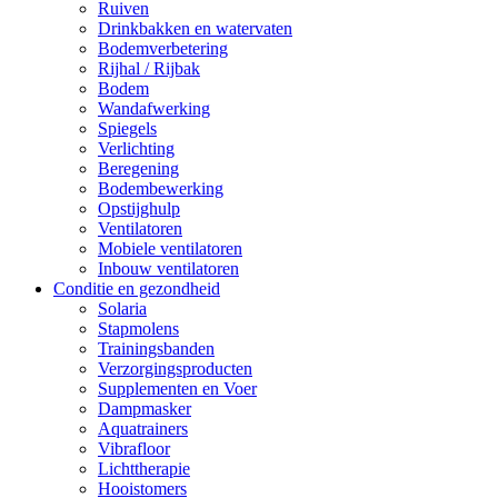
Ruiven
Drinkbakken en watervaten
Bodemverbetering
Rijhal / Rijbak
Bodem
Wandafwerking
Spiegels
Verlichting
Beregening
Bodembewerking
Opstijghulp
Ventilatoren
Mobiele ventilatoren
Inbouw ventilatoren
Conditie en gezondheid
Solaria
Stapmolens
Trainingsbanden
Verzorgingsproducten
Supplementen en Voer
Dampmasker
Aquatrainers
Vibrafloor
Lichttherapie
Hooistomers