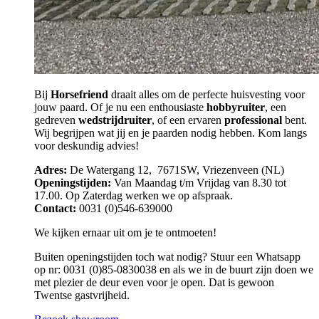
Bij
Horsefriend
draait alles om de perfecte huisvesting voor
jouw paard. Of je nu een enthousiaste
hobbyruiter
, een
gedreven
wedstrijdruiter
, of een ervaren
professional
bent.
Wij begrijpen wat jij en je paarden nodig hebben. Kom langs
voor deskundig advies!
Adres:
De Watergang 12, 7671SW, Vriezenveen (NL)
Openingstijden:
Van Maandag t/m Vrijdag van 8.30 tot
17.00. Op Zaterdag werken we op afspraak.
Contact:
0031 (0)546-639000
We kijken ernaar uit om je te ontmoeten!
Buiten openingstijden toch wat nodig? Stuur een Whatsapp
op nr: 0031 (0)85-0830038 en als we in de buurt zijn doen we
met plezier de deur even voor je open. Dat is gewoon
Twentse gastvrijheid.