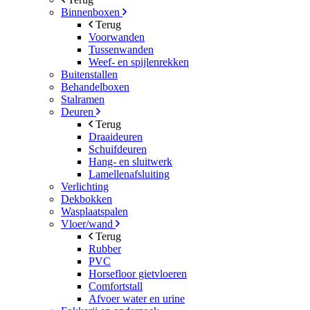
Binnenboxen
Terug
Voorwanden
Tussenwanden
Weef- en spijlenrekken
Buitenstallen
Behandelboxen
Stalramen
Deuren
Terug
Draaideuren
Schuifdeuren
Hang- en sluitwerk
Lamellenafsluiting
Verlichting
Dekbokken
Wasplaatspalen
Vloer/wand
Terug
Rubber
PVC
Horsefloor gietvloeren
Comfortstall
Afvoer water en urine