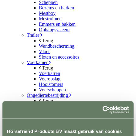
Scheppen
Bezems en harken
Mestboy
Mestruimen
Emmers en bakken
Ophangsysteem
Trailer
Terug
Wandbescherming
Vloer
Sloten en accessoires
Voerkamer
Terug
Voerkarren
Voeropslag
Hooistomers
Voerscheppen
Ongediertebestrijding
Terug
Automatische bestrijding
Biologische bestrijding
Elektrische bestrijding
Weide en Paddock
Terug
Horsefriend Products BV maakt gebruik van cookies
Houten poorten