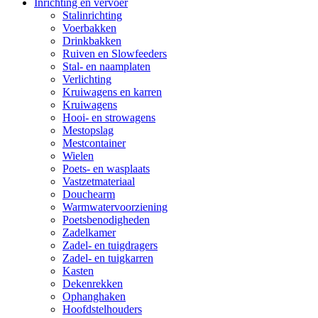
Inrichting en vervoer
Stalinrichting
Voerbakken
Drinkbakken
Ruiven en Slowfeeders
Stal- en naamplaten
Verlichting
Kruiwagens en karren
Kruiwagens
Hooi- en strowagens
Mestopslag
Mestcontainer
Wielen
Poets- en wasplaats
Vastzetmateriaal
Douchearm
Warmwatervoorziening
Poetsbenodigheden
Zadelkamer
Zadel- en tuigdragers
Zadel- en tuigkarren
Kasten
Dekenrekken
Ophanghaken
Hoofdstelhouders