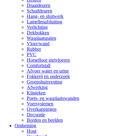
Draaideuren
Schuifdeuren
Hang- en sluitwerk
Lamellenafsluiting
Verlichting
Dekbokken
Wasplaatspalen
Vloer/wand
Rubber
PVC
Horsefloor gietvloeren
Comfortstall
Afvoer water en urine
Fokkerij en onderzoek
Groepshuisvesting
Afwerking
Klinieken
Poets- en wasplaatswanden
Voersystemen
Overkappingen
Decoratie
Borden en beelden
Omheining
Hout