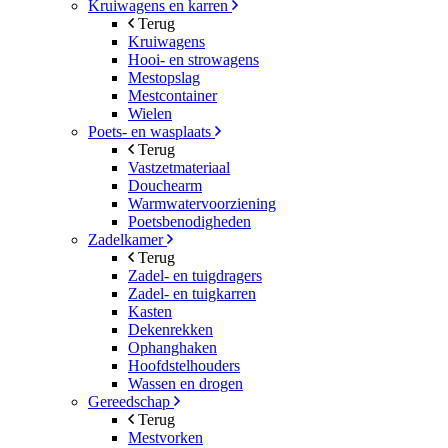
Kruiwagens en karren
Terug
Kruiwagens
Hooi- en strowagens
Mestopslag
Mestcontainer
Wielen
Poets- en wasplaats
Terug
Vastzetmateriaal
Douchearm
Warmwatervoorziening
Poetsbenodigheden
Zadelkamer
Terug
Zadel- en tuigdragers
Zadel- en tuigkarren
Kasten
Dekenrekken
Ophanghaken
Hoofdstelhouders
Wassen en drogen
Gereedschap
Terug
Mestvorken