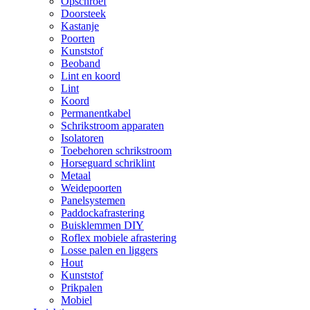
Opschroef
Doorsteek
Kastanje
Poorten
Kunststof
Beoband
Lint en koord
Lint
Koord
Permanentkabel
Schrikstroom apparaten
Isolatoren
Toebehoren schrikstroom
Horseguard schriklint
Metaal
Weidepoorten
Panelsystemen
Paddockafrastering
Buisklemmen DIY
Roflex mobiele afrastering
Losse palen en liggers
Hout
Kunststof
Prikpalen
Mobiel