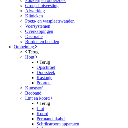
Fokkerij en onderzoek
Groepshuisvesting
Afwerking
Klinieken
Poets- en wasplaatswanden
Voersystemen
Overkappingen
Decoratie
Borden en beelden
Omheining
Terug
Hout
Terug
Opschroef
Doorsteek
Kastanje
Poorten
Kunststof
Beoband
Lint en koord
Terug
Lint
Koord
Permanentkabel
Schrikstroom apparaten