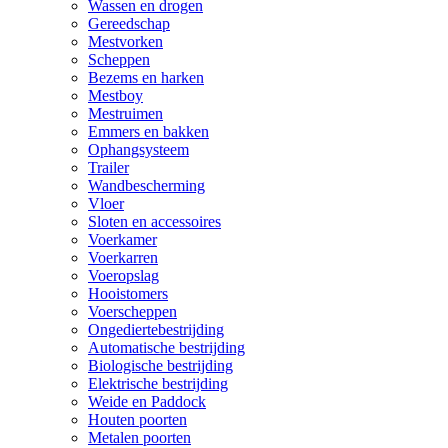
Wassen en drogen
Gereedschap
Mestvorken
Scheppen
Bezems en harken
Mestboy
Mestruimen
Emmers en bakken
Ophangsysteem
Trailer
Wandbescherming
Vloer
Sloten en accessoires
Voerkamer
Voerkarren
Voeropslag
Hooistomers
Voerscheppen
Ongediertebestrijding
Automatische bestrijding
Biologische bestrijding
Elektrische bestrijding
Weide en Paddock
Houten poorten
Metalen poorten