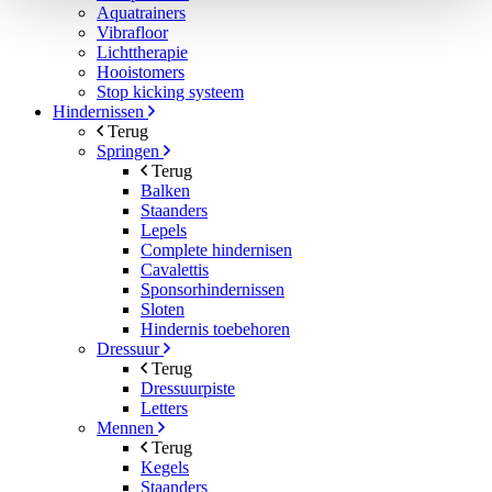
Aquatrainers
Vibrafloor
Lichttherapie
Hooistomers
Stop kicking systeem
Hindernissen
Terug
Springen
Terug
Balken
Staanders
Lepels
Complete hindernisen
Cavalettis
Sponsorhindernissen
Sloten
Hindernis toebehoren
Dressuur
Terug
Dressuurpiste
Letters
Mennen
Terug
Kegels
Staanders