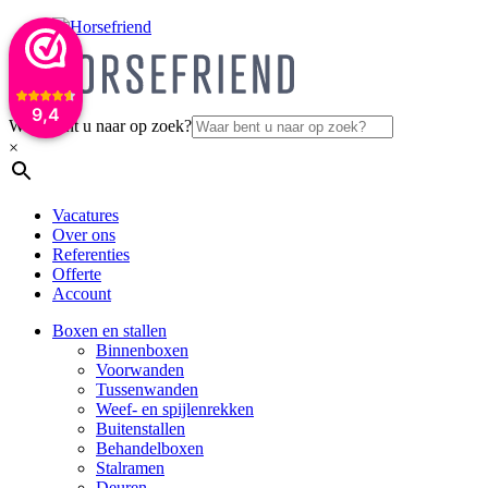
9,4
Waar bent u naar op zoek?
×
Vacatures
Over ons
Referenties
Offerte
Account
Boxen en stallen
Binnenboxen
Voorwanden
Tussenwanden
Weef- en spijlenrekken
Buitenstallen
Behandelboxen
Stalramen
Deuren