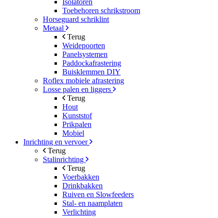
Isolatoren
Toebehoren schrikstroom
Horseguard schriklint
Metaal
Terug
Weidepoorten
Panelsystemen
Paddockafrastering
Buisklemmen DIY
Roflex mobiele afrastering
Losse palen en liggers
Terug
Hout
Kunststof
Prikpalen
Mobiel
Inrichting en vervoer
Terug
Stalinrichting
Terug
Voerbakken
Drinkbakken
Ruiven en Slowfeeders
Stal- en naamplaten
Verlichting