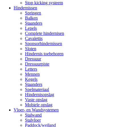
Stop kicking systeem
Hindernissen
Springen
Balken
Staanders
Lepels
Complete hindernisen
Cavalettis
Sponsorhindernissen
Sloten
Hindernis toebehoren
Dressuur
Dressuurpiste
Letters
Mennen
Kegels
Staanders
Spelmateriaal
Hindernisopslag
Vaste opslag
Mobiele opslag
Vloer- en Wandsystemen
Stalwand
Stalvloer
Paddock/weiland