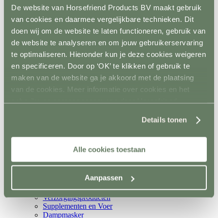
Metalen poorten
De website van Horsefriend Products BV maakt gebruik
Ruiven
van cookies en daarmee vergelijkbare technieken. Dit
Drinkbakken en watervaten
doen wij om de website te laten functioneren, gebruik van
Bodemverbetering
Rijhal / Rijbak
de website te analyseren en om jouw gebruikerservaring
Terug
te optimaliseren. Hieronder kun je deze cookies weigeren
Bodem
en specificeren. Door op ‘OK’ te klikken of gebruik te
Wandafwerking
Spiegels
maken van de website ga je akkoord met de plaatsing
Verlichting
van de cookies. Meer informatie over cookies en het
Beregening
gebruik van persoonsgegevens door Horsefriend
Bodembewerking
Opstijghulp
Products BV vind je
hier
.
Ventilatoren
Details tonen
Terug
Mobiele ventilatoren
Inbouw ventilatoren
Alle cookies toestaan
Conditie en gezondheid
Terug
Solaria
Aanpassen
Stapmolens
Trainingsbanden
Verzorgingsproducten
Supplementen en Voer
Dampmasker