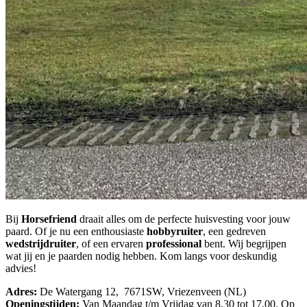
Bij
Horsefriend
draait alles om de perfecte huisvesting voor jouw
paard. Of je nu een enthousiaste
hobbyruiter
, een gedreven
wedstrijdruiter
, of een ervaren
professional
bent. Wij begrijpen
wat jij en je paarden nodig hebben. Kom langs voor deskundig
advies!
Adres:
De Watergang 12, 7671SW, Vriezenveen (NL)
Openingstijden:
Van Maandag t/m Vrijdag van 8.30 tot 17.00. Op