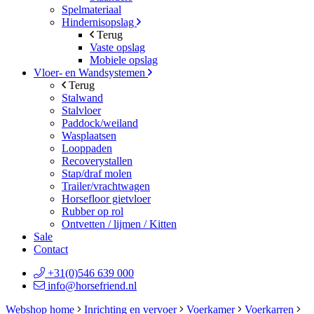
Spelmateriaal
Hindernisopslag
Terug
Vaste opslag
Mobiele opslag
Vloer- en Wandsystemen
Terug
Stalwand
Stalvloer
Paddock/weiland
Wasplaatsen
Looppaden
Recoverystallen
Stap/draf molen
Trailer/vrachtwagen
Horsefloor gietvloer
Rubber op rol
Ontvetten / lijmen / Kitten
Sale
Contact
+31(0)546 639 000
info@horsefriend.nl
Webshop home
Inrichting en vervoer
Voerkamer
Voerkarren