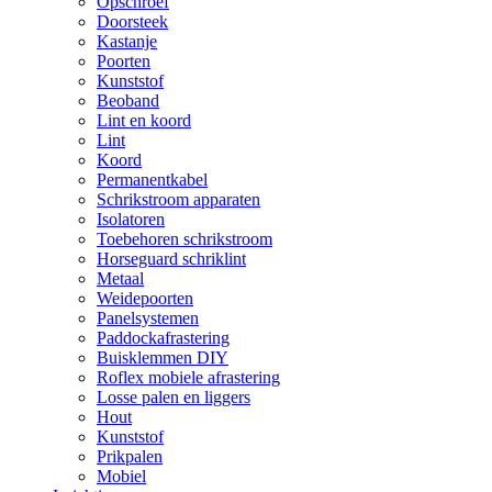
Opschroef
Doorsteek
Kastanje
Poorten
Kunststof
Beoband
Lint en koord
Lint
Koord
Permanentkabel
Schrikstroom apparaten
Isolatoren
Toebehoren schrikstroom
Horseguard schriklint
Metaal
Weidepoorten
Panelsystemen
Paddockafrastering
Buisklemmen DIY
Roflex mobiele afrastering
Losse palen en liggers
Hout
Kunststof
Prikpalen
Mobiel