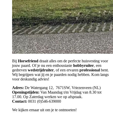
Bij
Horsefriend
draait alles om de perfecte huisvesting voor
jouw paard. Of je nu een enthousiaste
hobbyruiter
, een
gedreven
wedstrijdruiter
, of een ervaren
professional
bent.
Wij begrijpen wat jij en je paarden nodig hebben. Kom langs
voor deskundig advies!
Adres:
De Watergang 12, 7671SW, Vriezenveen (NL)
Openingstijden:
Van Maandag t/m Vrijdag van 8.30 tot
17.00. Op Zaterdag werken we op afspraak.
Contact:
0031 (0)546-639000
We kijken ernaar uit om je te ontmoeten!