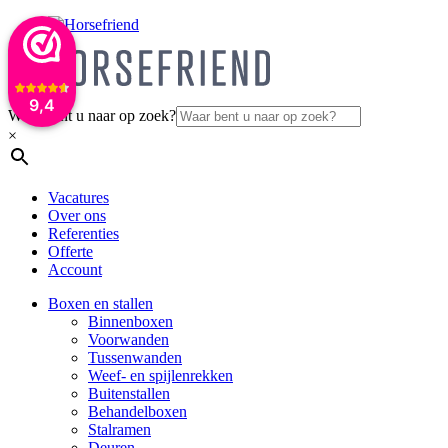
9,4
Waar bent u naar op zoek?
×
Vacatures
Over ons
Referenties
Offerte
Account
Boxen en stallen
Binnenboxen
Voorwanden
Tussenwanden
Weef- en spijlenrekken
Buitenstallen
Behandelboxen
Stalramen
Deuren