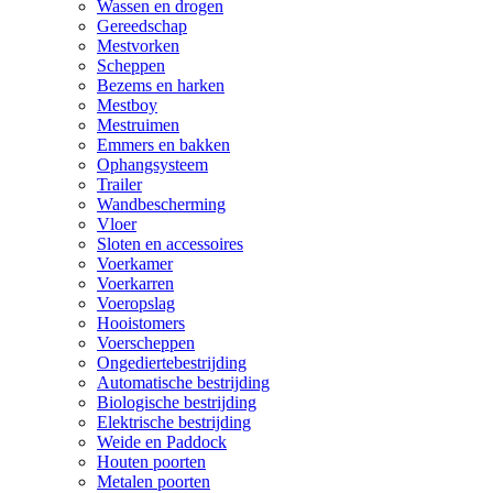
Wassen en drogen
Gereedschap
Mestvorken
Scheppen
Bezems en harken
Mestboy
Mestruimen
Emmers en bakken
Ophangsysteem
Trailer
Wandbescherming
Vloer
Sloten en accessoires
Voerkamer
Voerkarren
Voeropslag
Hooistomers
Voerscheppen
Ongediertebestrijding
Automatische bestrijding
Biologische bestrijding
Elektrische bestrijding
Weide en Paddock
Houten poorten
Metalen poorten