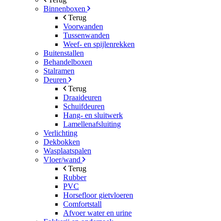
Binnenboxen
Terug
Voorwanden
Tussenwanden
Weef- en spijlenrekken
Buitenstallen
Behandelboxen
Stalramen
Deuren
Terug
Draaideuren
Schuifdeuren
Hang- en sluitwerk
Lamellenafsluiting
Verlichting
Dekbokken
Wasplaatspalen
Vloer/wand
Terug
Rubber
PVC
Horsefloor gietvloeren
Comfortstall
Afvoer water en urine