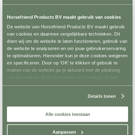
Metalen poorten
Ruiven
Drinkbakken en watervaten
Horsefriend Products BV maakt gebruik van cookies
Bodemverbetering
Rijhal / Rijbak
De website van Horsefriend Products BV maakt gebruik
Terug
van cookies en daarmee vergelijkbare technieken. Dit
Bodem
doen wij om de website te laten functioneren, gebruik van
Wandafwerking
Spiegels
de website te analyseren en om jouw gebruikerservaring
Verlichting
te optimaliseren. Hieronder kun je deze cookies weigeren
Beregening
en specificeren. Door op ‘OK’ te klikken of gebruik te
Bodembewerking
Opstijghulp
maken van de website ga je akkoord met de plaatsing
Ventilatoren
van de cookies. Meer informatie over cookies en het
Terug
gebruik van persoonsgegevens door Horsefriend
Mobiele ventilatoren
Inbouw ventilatoren
Products BV vind je
hier
.
Conditie en gezondheid
Details tonen
Terug
Solaria
Stapmolens
Alle cookies toestaan
Trainingsbanden
Verzorgingsproducten
Supplementen en Voer
Aanpassen
Dampmasker