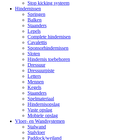
Stop kicking systeem
Hindernissen
Springen
Balken
Staanders
Lepels
Complete hindernisen
Cavalettis
Sponsorhindernissen
Sloten
Hindernis toebehoren
Dressuur
Dressuurpiste
Letters
Mennen
Kegels
Staanders
Spelmateriaal
Hindernisopslag
Vaste opslag
Mobiele opslag
Vloer- en Wandsystemen
Stalwand
Stalvloer
Paddock/weiland