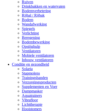
Ruiven
Drinkbakken en watervaten
Bodemverbetering
Rijhal / Rijbak
Bodem
Wandafwerking
Spiegels
Verlichting
Beregening
Bodembewerking
Opstijghulp
Ventilatoren
Mobiele ventilatoren
Inbouw ventilatoren
Conditie en gezondheid
Solaria
Stapmolens
Trainingsbanden
Verzorgingsproducten
Supplementen en Voer
Dampmasker
Aquatrainers
Vibrafloor
Lichttherapie
Hooistomers