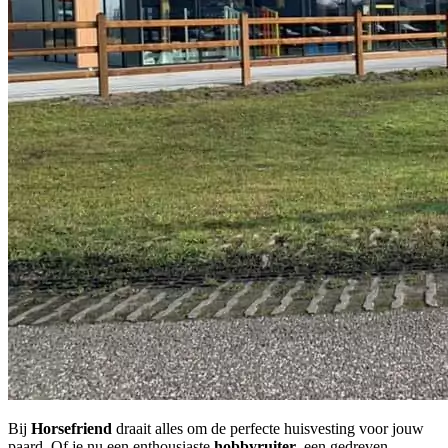
Bij
Horsefriend
draait alles om de perfecte huisvesting voor jouw
paard. Of je nu een enthousiaste
hobbyruiter
, een gedreven