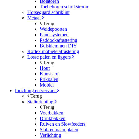
Isolatoren
Toebehoren schrikstroom
Horseguard schriklint
Metaal
Terug
Weidepoorten
Panelsystemen
Paddockafrastering
Buisklemmen DIY
Roflex mobiele afrastering
Losse palen en liggers
Terug
Hout
Kunststof
Prikpalen
Mobiel
Inrichting en vervoer
Terug
Stalinrichting
Terug
Voerbakken
Drinkbakken
Ruiven en Slowfeeders
Stal- en naamplaten
Verlichting