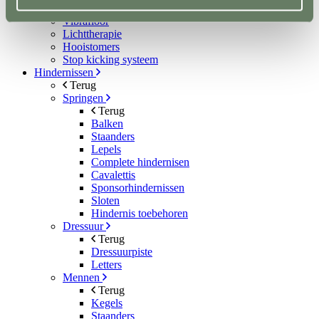
Aquatrainers
Vibrafloor
Lichttherapie
Hooistomers
Stop kicking systeem
Hindernissen
Terug
Springen
Terug
Balken
Staanders
Lepels
Complete hindernisen
Cavalettis
Sponsorhindernissen
Sloten
Hindernis toebehoren
Dressuur
Terug
Dressuurpiste
Letters
Mennen
Terug
Kegels
Staanders