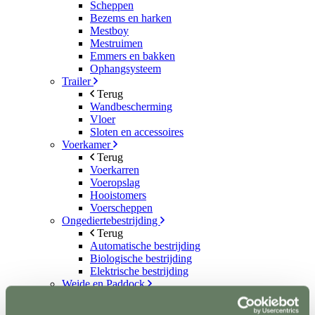
Scheppen
Bezems en harken
Mestboy
Mestruimen
Emmers en bakken
Ophangsysteem
Trailer
Terug
Wandbescherming
Vloer
Sloten en accessoires
Voerkamer
Terug
Voerkarren
Voeropslag
Hooistomers
Voerscheppen
Ongediertebestrijding
Terug
Automatische bestrijding
Biologische bestrijding
Elektrische bestrijding
Weide en Paddock
Terug
Houten poorten