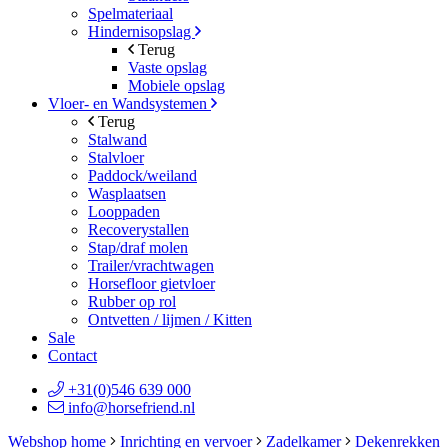
Spelmateriaal
Hindernisopslag
Terug
Vaste opslag
Mobiele opslag
Vloer- en Wandsystemen
Terug
Stalwand
Stalvloer
Paddock/weiland
Wasplaatsen
Looppaden
Recoverystallen
Stap/draf molen
Trailer/vrachtwagen
Horsefloor gietvloer
Rubber op rol
Ontvetten / lijmen / Kitten
Sale
Contact
+31(0)546 639 000
info@horsefriend.nl
Webshop home
Inrichting en vervoer
Zadelkamer
Dekenrekken