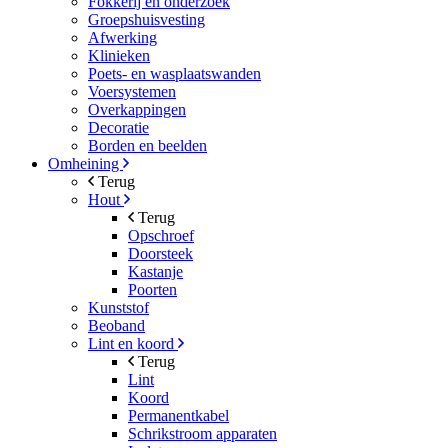
Fokkerij en onderzoek
Groepshuisvesting
Afwerking
Klinieken
Poets- en wasplaatswanden
Voersystemen
Overkappingen
Decoratie
Borden en beelden
Omheining
Terug
Hout
Terug
Opschroef
Doorsteek
Kastanje
Poorten
Kunststof
Beoband
Lint en koord
Terug
Lint
Koord
Permanentkabel
Schrikstroom apparaten