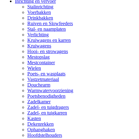
Inrichting en vervoer
Stalinrichting
Voerbakken
Drinkbakken
Ruiven en Slowfeeders
Stal- en naamplaten
Verlichting
Kruiwagens en karren
Kruiwagens
Hooi- en strowagens
Mestopslag
Mestcontainer
Wielen
Poets- en wasplaats
Vastzetmateriaal
Douchearm
Warmwatervoorziening
Poetsbenodigheden
Zadelkamer
Zadel- en tuigdragers
Zadel- en tuigkarren
Kasten
Dekenrekken
Ophanghaken
Hoofdstelhouders