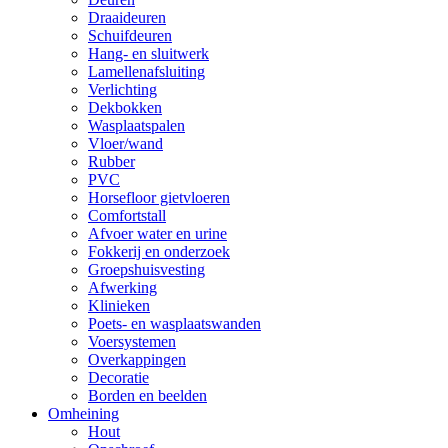
Draaideuren
Schuifdeuren
Hang- en sluitwerk
Lamellenafsluiting
Verlichting
Dekbokken
Wasplaatspalen
Vloer/wand
Rubber
PVC
Horsefloor gietvloeren
Comfortstall
Afvoer water en urine
Fokkerij en onderzoek
Groepshuisvesting
Afwerking
Klinieken
Poets- en wasplaatswanden
Voersystemen
Overkappingen
Decoratie
Borden en beelden
Omheining
Hout