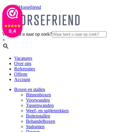
9,4
Waar bent u naar op zoek?
×
Vacatures
Over ons
Referenties
Offerte
Account
Boxen en stallen
Binnenboxen
Voorwanden
Tussenwanden
Weef- en spijlenrekken
Buitenstallen
Behandelboxen
Stalramen
Deuren