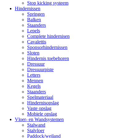
Stop kicking systeem
Hindernissen
Springen
Balken
Staanders
Lepels
Complete hindernisen
Cavalettis
Sponsorhindernissen
Sloten
Hindernis toebehoren
Dressuur
Dressuurpiste
Letters
Mennen
Kegels
Staanders
Spelmateriaal
Hindernisopslag
Vaste opslag
Mobiele opslag
Vloer- en Wandsystemen
Stalwand
Stalvloer
Paddock/weiland