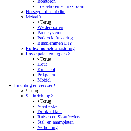
Isolatoren
Toebehoren schrikstroom
Horseguard schriklint
Metaal
Terug
Weidepoorten
Panelsystemen
Paddockafrastering
Buisklemmen DIY
Roflex mobiele afrastering
Losse palen en liggers
Terug
Hout
Kunststof
Prikpalen
Mobiel
Inrichting en vervoer
Terug
Stalinrichting
Terug
Voerbakken
Drinkbakken
Ruiven en Slowfeeders
Stal- en naamplaten
Verlichting