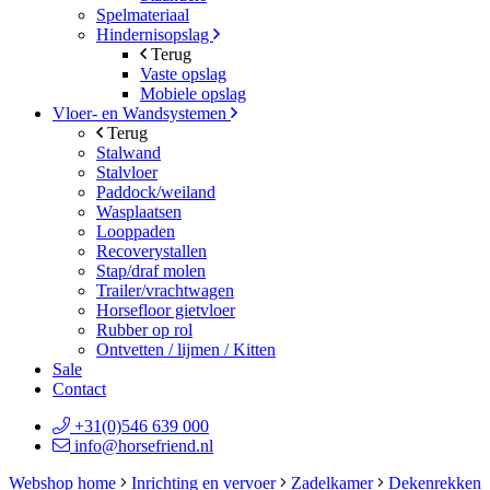
Spelmateriaal
Hindernisopslag
Terug
Vaste opslag
Mobiele opslag
Vloer- en Wandsystemen
Terug
Stalwand
Stalvloer
Paddock/weiland
Wasplaatsen
Looppaden
Recoverystallen
Stap/draf molen
Trailer/vrachtwagen
Horsefloor gietvloer
Rubber op rol
Ontvetten / lijmen / Kitten
Sale
Contact
+31(0)546 639 000
info@horsefriend.nl
Webshop home
Inrichting en vervoer
Zadelkamer
Dekenrekken