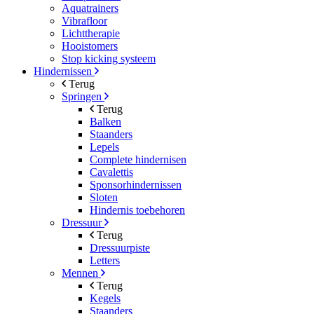
Aquatrainers
Vibrafloor
Lichttherapie
Hooistomers
Stop kicking systeem
Hindernissen
Terug
Springen
Terug
Balken
Staanders
Lepels
Complete hindernisen
Cavalettis
Sponsorhindernissen
Sloten
Hindernis toebehoren
Dressuur
Terug
Dressuurpiste
Letters
Mennen
Terug
Kegels
Staanders