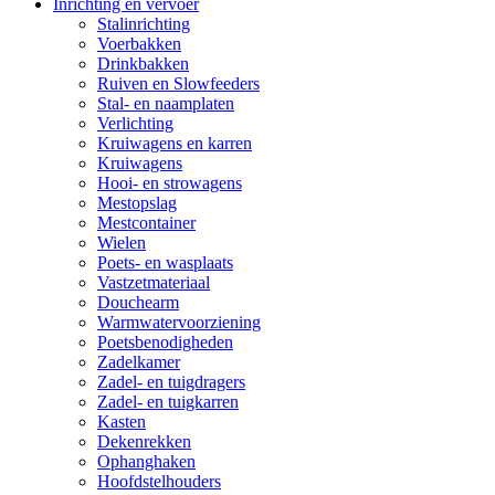
Inrichting en vervoer
Stalinrichting
Voerbakken
Drinkbakken
Ruiven en Slowfeeders
Stal- en naamplaten
Verlichting
Kruiwagens en karren
Kruiwagens
Hooi- en strowagens
Mestopslag
Mestcontainer
Wielen
Poets- en wasplaats
Vastzetmateriaal
Douchearm
Warmwatervoorziening
Poetsbenodigheden
Zadelkamer
Zadel- en tuigdragers
Zadel- en tuigkarren
Kasten
Dekenrekken
Ophanghaken
Hoofdstelhouders