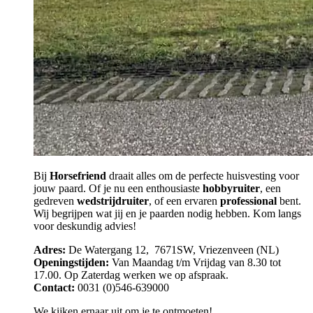
Bij
Horsefriend
draait alles om de perfecte huisvesting voor
jouw paard. Of je nu een enthousiaste
hobbyruiter
, een
gedreven
wedstrijdruiter
, of een ervaren
professional
bent.
Wij begrijpen wat jij en je paarden nodig hebben. Kom langs
voor deskundig advies!
Adres:
De Watergang 12, 7671SW, Vriezenveen (NL)
Openingstijden:
Van Maandag t/m Vrijdag van 8.30 tot
17.00. Op Zaterdag werken we op afspraak.
Contact:
0031 (0)546-639000
We kijken ernaar uit om je te ontmoeten!