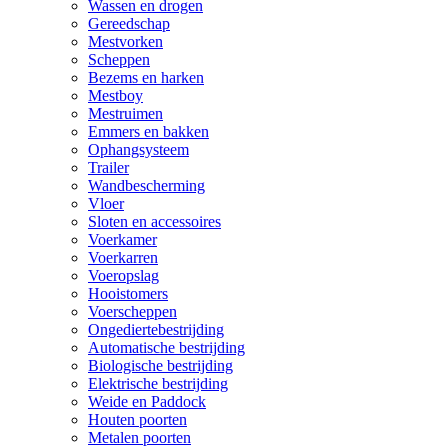
Wassen en drogen
Gereedschap
Mestvorken
Scheppen
Bezems en harken
Mestboy
Mestruimen
Emmers en bakken
Ophangsysteem
Trailer
Wandbescherming
Vloer
Sloten en accessoires
Voerkamer
Voerkarren
Voeropslag
Hooistomers
Voerscheppen
Ongediertebestrijding
Automatische bestrijding
Biologische bestrijding
Elektrische bestrijding
Weide en Paddock
Houten poorten
Metalen poorten