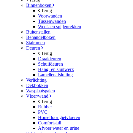
Binnenboxen
Terug
Voorwanden
Tussenwanden
Weef- en spijlenrekken
Buitenstallen
Behandelboxen
Stalramen
Deuren
Terug
Draaideuren
Schuifdeuren
Hang- en sluitwerk
Lamellenafsluiting
Verlichting
Dekbokken
Wasplaatspalen
Vloer/wand
Terug
Rubber
PVC
Horsefloor gietvloeren
Comfortstall
Afvoer water en urine