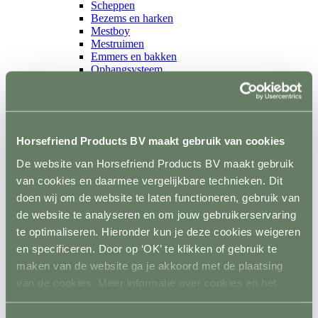
Scheppen
Bezems en harken
Mestboy
Mestruimen
Emmers en bakken
Ophangsysteem
Trailer
Terug
Wandbescherming
Vloer
Sloten en accessoires
Horsefriend Products BV maakt gebruik van cookies
Voerkamer
Terug
De website van Horsefriend Products BV maakt gebruik
Voerkarren
van cookies en daarmee vergelijkbare technieken. Dit
Voeropslag
doen wij om de website te laten functioneren, gebruik van
Hooistomers
Voerscheppen
de website te analyseren en om jouw gebruikerservaring
Ongediertebestrijding
te optimaliseren. Hieronder kun je deze cookies weigeren
Terug
en specificeren. Door op ‘OK’ te klikken of gebruik te
Automatische bestrijding
Biologische bestrijding
maken van de website ga je akkoord met de plaatsing
Elektrische bestrijding
van de cookies. Meer informatie over cookies en het
Weide en Paddock
gebruik van persoonsgegevens door Horsefriend
Terug
Houten poorten
Products BV vind je
hier
.