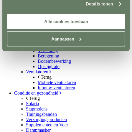
Metalen poorten
Details tonen
Ruiven
Drinkbakken en watervaten
Bodemverbetering
Alle cookies toestaan
Rijhal / Rijbak
Terug
Bodem
Aanpassen
Wandafwerking
Spiegels
Verlichting
Beregening
Bodembewerking
Opstijghulp
Ventilatoren
Terug
Mobiele ventilatoren
Inbouw ventilatoren
Conditie en gezondheid
Terug
Solaria
Stapmolens
Trainingsbanden
Verzorgingsproducten
Supplementen en Voer
Dampmasker