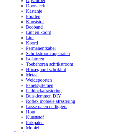
Opschroef
Doorsteek
Kastanje
Poorten
Kunststof
Beoband
Lint en koord
Lint
Koord
Permanentkabel
Schrikstroom apparaten
Isolatoren
Toebehoren schrikstroom
Horseguard schriklint
Metaal
Weidepoorten
Panelsystemen
Paddockafrastering
Buisklemmen DIY
Roflex mobiele afrastering
Losse palen en liggers
Hout
Kunststof
Prikpalen
Mobiel