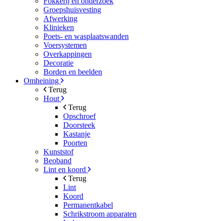
Fokkerij en onderzoek
Groepshuisvesting
Afwerking
Klinieken
Poets- en wasplaatswanden
Voersystemen
Overkappingen
Decoratie
Borden en beelden
Omheining
Terug
Hout
Terug
Opschroef
Doorsteek
Kastanje
Poorten
Kunststof
Beoband
Lint en koord
Terug
Lint
Koord
Permanentkabel
Schrikstroom apparaten