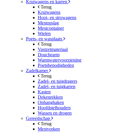
Kruiwagens en karren
Terug
Kruiwagens
Hooi- en strowagens
Mestopslag
Mestcontainer
Wielen
Poets- en wasplaats
Terug
Vastzetmateriaal
Douchearm
Warmwatervoorziening
Poetsbenodigheden
Zadelkamer
Terug
Zadel- en tuigdragers
Zadel- en tuigkarren
Kasten
Dekenrekken
Ophanghaken
Hoofdstelhouders
Wassen en drogen
Gereedschap
Terug
Mestvorken