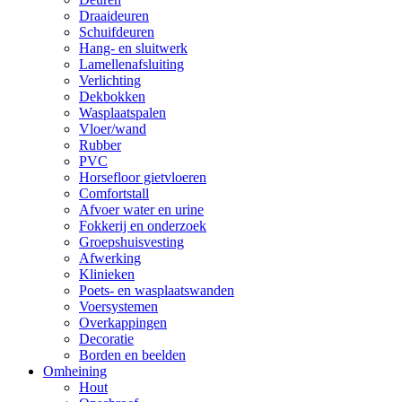
Draaideuren
Schuifdeuren
Hang- en sluitwerk
Lamellenafsluiting
Verlichting
Dekbokken
Wasplaatspalen
Vloer/wand
Rubber
PVC
Horsefloor gietvloeren
Comfortstall
Afvoer water en urine
Fokkerij en onderzoek
Groepshuisvesting
Afwerking
Klinieken
Poets- en wasplaatswanden
Voersystemen
Overkappingen
Decoratie
Borden en beelden
Omheining
Hout