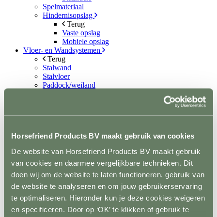
Spelmateriaal
Hindernisopslag
Terug
Vaste opslag
Mobiele opslag
Vloer- en Wandsystemen
Terug
Stalwand
Stalvloer
Paddock/weiland
Wasplaatsen
Looppaden
Recoverystallen
Stap/draf molen
Trailer/vrachtwagen
Horsefriend Products BV maakt gebruik van cookies
Horsefloor gietvloer
Rubber op rol
De website van Horsefriend Products BV maakt gebruik
Ontvetten / lijmen / Kitten
van cookies en daarmee vergelijkbare technieken. Dit
Sale
Contact
doen wij om de website te laten functioneren, gebruik van
de website te analyseren en om jouw gebruikerservaring
+31(0)546 639 000
te optimaliseren. Hieronder kun je deze cookies weigeren
info@horsefriend.nl
en specificeren. Door op ‘OK’ te klikken of gebruik te
Webshop home
Conditie en gezondheid
Supplementen en