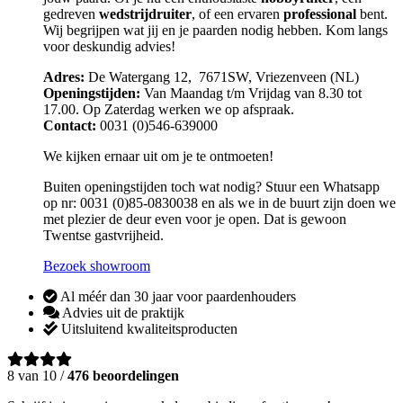
gedreven
wedstrijdruiter
, of een ervaren
professional
bent.
Wij begrijpen wat jij en je paarden nodig hebben. Kom langs
voor deskundig advies!
Adres:
De Watergang 12, 7671SW, Vriezenveen (NL)
Openingstijden:
Van Maandag t/m Vrijdag van 8.30 tot
17.00. Op Zaterdag werken we op afspraak.
Contact:
0031 (0)546-639000
We kijken ernaar uit om je te ontmoeten!
Buiten openingstijden toch wat nodig? Stuur een Whatsapp
op nr: 0031 (0)85-0830038 en als we in de buurt zijn doen we
met plezier de deur even voor je open. Dat is gewoon
Twentse gastvrijheid.
Bezoek showroom
Al méér dan 30 jaar voor paardenhouders
Advies uit de praktijk
Uitsluitend kwaliteitsproducten
8 van 10 /
476 beoordelingen