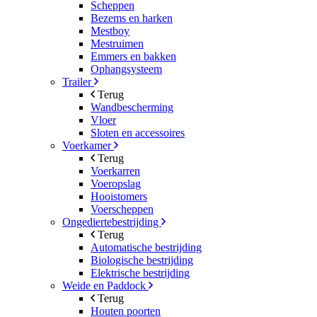
Scheppen
Bezems en harken
Mestboy
Mestruimen
Emmers en bakken
Ophangsysteem
Trailer
Terug
Wandbescherming
Vloer
Sloten en accessoires
Voerkamer
Terug
Voerkarren
Voeropslag
Hooistomers
Voerscheppen
Ongediertebestrijding
Terug
Automatische bestrijding
Biologische bestrijding
Elektrische bestrijding
Weide en Paddock
Terug
Houten poorten