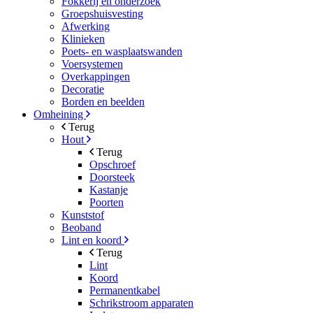
Fokkerij en onderzoek
Groepshuisvesting
Afwerking
Klinieken
Poets- en wasplaatswanden
Voersystemen
Overkappingen
Decoratie
Borden en beelden
Omheining
Terug
Hout
Terug
Opschroef
Doorsteek
Kastanje
Poorten
Kunststof
Beoband
Lint en koord
Terug
Lint
Koord
Permanentkabel
Schrikstroom apparaten