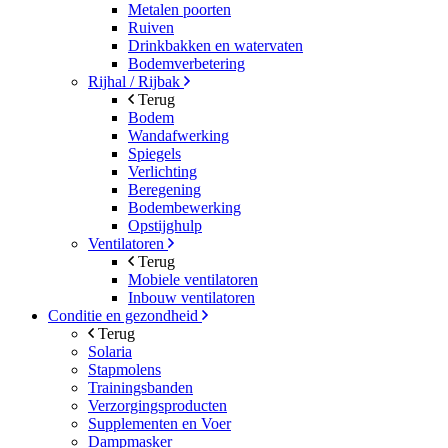
Metalen poorten
Ruiven
Drinkbakken en watervaten
Bodemverbetering
Rijhal / Rijbak
Terug
Bodem
Wandafwerking
Spiegels
Verlichting
Beregening
Bodembewerking
Opstijghulp
Ventilatoren
Terug
Mobiele ventilatoren
Inbouw ventilatoren
Conditie en gezondheid
Terug
Solaria
Stapmolens
Trainingsbanden
Verzorgingsproducten
Supplementen en Voer
Dampmasker