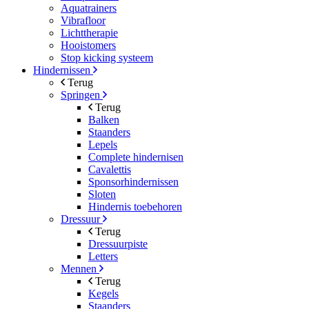
Aquatrainers
Vibrafloor
Lichttherapie
Hooistomers
Stop kicking systeem
Hindernissen
Terug
Springen
Terug
Balken
Staanders
Lepels
Complete hindernisen
Cavalettis
Sponsorhindernissen
Sloten
Hindernis toebehoren
Dressuur
Terug
Dressuurpiste
Letters
Mennen
Terug
Kegels
Staanders