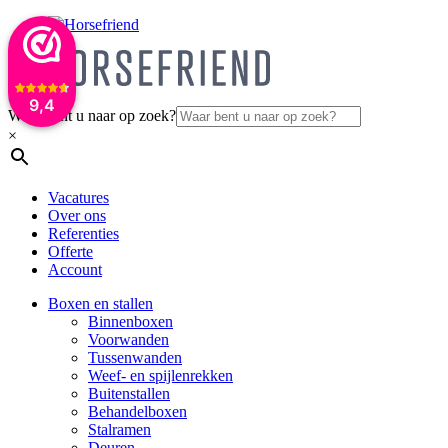
9,4
Waar bent u naar op zoek?
×
Vacatures
Over ons
Referenties
Offerte
Account
Boxen en stallen
Binnenboxen
Voorwanden
Tussenwanden
Weef- en spijlenrekken
Buitenstallen
Behandelboxen
Stalramen
Deuren