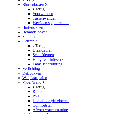
Binnenboxen
Terug
Voorwanden
Tussenwanden
Weef- en spijlenrekken
Buitenstallen
Behandelboxen
Stalramen
Deuren
Terug
Draaideuren
Schuifdeuren
Hang- en sluitwerk
Lamellenafsluiting
Verlichting
Dekbokken
Wasplaatspalen
Vloer/wand
Terug
Rubber
PVC
Horsefloor gietvloeren
Comfortstall
Afvoer water en urine