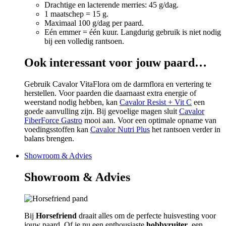
Drachtige en lacterende merries: 45 g/dag.
1 maatschep = 15 g.
Maximaal 100 g/dag per paard.
Eén emmer = één kuur. Langdurig gebruik is niet nodig
bij een volledig rantsoen.
Ook interessant voor jouw paard…
Gebruik Cavalor VitaFlora om de darmflora en vertering te
herstellen. Voor paarden die daarnaast extra energie of
weerstand nodig hebben, kan
Cavalor Resist + Vit C
een
goede aanvulling zijn. Bij gevoelige magen sluit
Cavalor
FiberForce Gastro
mooi aan. Voor een optimale opname van
voedingsstoffen kan
Cavalor Nutri Plus
het rantsoen verder in
balans brengen.
Showroom & Advies
Showroom & Advies
Bij
Horsefriend
draait alles om de perfecte huisvesting voor
jouw paard. Of je nu een enthousiaste
hobbyruiter
, een