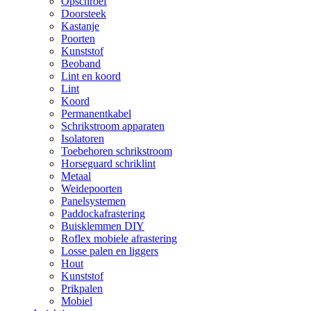
Opschroef
Doorsteek
Kastanje
Poorten
Kunststof
Beoband
Lint en koord
Lint
Koord
Permanentkabel
Schrikstroom apparaten
Isolatoren
Toebehoren schrikstroom
Horseguard schriklint
Metaal
Weidepoorten
Panelsystemen
Paddockafrastering
Buisklemmen DIY
Roflex mobiele afrastering
Losse palen en liggers
Hout
Kunststof
Prikpalen
Mobiel