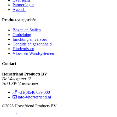
Over team
Partner login
Agenda
Productcategorieën
Boxen en Stallen
Omheining
Inrichting en vervoer
Conditie en gezondheid
Hindernissen
Vloer- en Wandsystemen
Contact
Horsefriend Products BV
De Watergang 12
7671 SW Vriezenveen
+31(0)546 639 000
info@horsefriend.nl
©2026 Horsefriend Products BV
Alg. voorwaarden