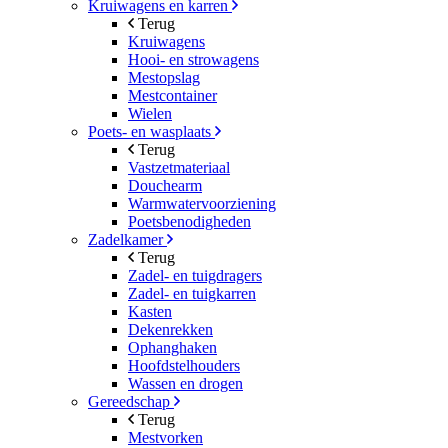
Kruiwagens en karren
Terug
Kruiwagens
Hooi- en strowagens
Mestopslag
Mestcontainer
Wielen
Poets- en wasplaats
Terug
Vastzetmateriaal
Douchearm
Warmwatervoorziening
Poetsbenodigheden
Zadelkamer
Terug
Zadel- en tuigdragers
Zadel- en tuigkarren
Kasten
Dekenrekken
Ophanghaken
Hoofdstelhouders
Wassen en drogen
Gereedschap
Terug
Mestvorken