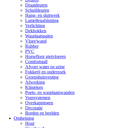
Draaideuren
Schuifdeuren
Hang- en sluitwerk
Lamellenafsluiting
Verlichting
Dekbokken
Wasplaatspalen
Vloer/wand
Rubber
PVC
Horsefloor gietvloeren
Comfortstall
Afvoer water en urine
Fokkerij en onderzoek
Groepshuisvesting
Afwerking
Klinieken
Poets- en wasplaatswanden
Voersystemen
Overkappingen
Decoratie
Borden en beelden
Omheining
Hout