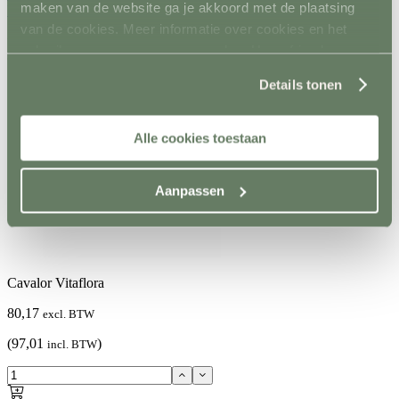
maken van de website ga je akkoord met de plaatsing
Voeding
Cavalor Vitaflora
van de cookies. Meer informatie over cookies en het
gebruik van persoonsgegevens door Horsefriend
8 van 10 /
476 beoordelingen
Products BV vind je
hier
.
Details tonen
Alle cookies toestaan
Aanpassen
Cavalor Vitaflora
80,17
excl. BTW
(97,01
)
incl. BTW