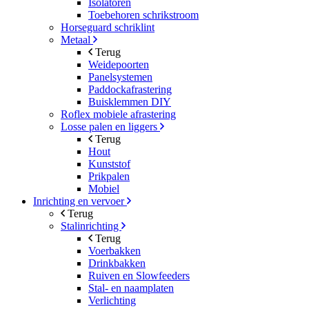
Isolatoren
Toebehoren schrikstroom
Horseguard schriklint
Metaal
Terug
Weidepoorten
Panelsystemen
Paddockafrastering
Buisklemmen DIY
Roflex mobiele afrastering
Losse palen en liggers
Terug
Hout
Kunststof
Prikpalen
Mobiel
Inrichting en vervoer
Terug
Stalinrichting
Terug
Voerbakken
Drinkbakken
Ruiven en Slowfeeders
Stal- en naamplaten
Verlichting