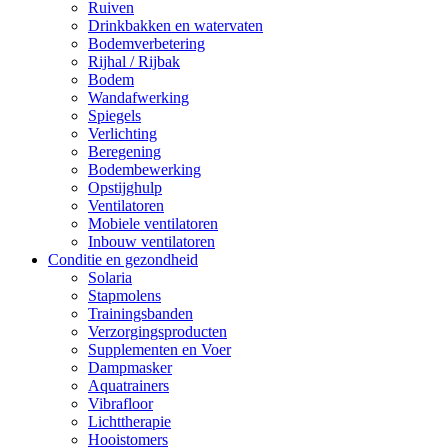
Ruiven
Drinkbakken en watervaten
Bodemverbetering
Rijhal / Rijbak
Bodem
Wandafwerking
Spiegels
Verlichting
Beregening
Bodembewerking
Opstijghulp
Ventilatoren
Mobiele ventilatoren
Inbouw ventilatoren
Conditie en gezondheid
Solaria
Stapmolens
Trainingsbanden
Verzorgingsproducten
Supplementen en Voer
Dampmasker
Aquatrainers
Vibrafloor
Lichttherapie
Hooistomers