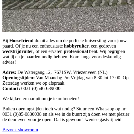
Bij
Horsefriend
draait alles om de perfecte huisvesting voor jouw
paard. Of je nu een enthousiaste
hobbyruiter
, een gedreven
wedstrijdruiter
, of een ervaren
professional
bent. Wij begrijpen
wat jij en je paarden nodig hebben. Kom langs voor deskundig
advies!
Adres:
De Watergang 12, 7671SW, Vriezenveen (NL)
Openingstijden:
Van Maandag t/m Vrijdag van 8.30 tot 17.00. Op
Zaterdag werken we op afspraak.
Contact:
0031 (0)546-639000
We kijken ernaar uit om je te ontmoeten!
Buiten openingstijden toch wat nodig? Stuur een Whatsapp op nr:
0031 (0)85-0830038 en als we in de buurt zijn doen we met plezier
de deur even voor je open. Dat is gewoon Twentse gastvrijheid.
Bezoek showroom