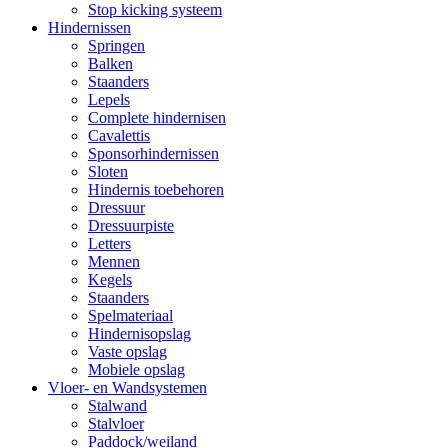
Stop kicking systeem
Hindernissen
Springen
Balken
Staanders
Lepels
Complete hindernisen
Cavalettis
Sponsorhindernissen
Sloten
Hindernis toebehoren
Dressuur
Dressuurpiste
Letters
Mennen
Kegels
Staanders
Spelmateriaal
Hindernisopslag
Vaste opslag
Mobiele opslag
Vloer- en Wandsystemen
Stalwand
Stalvloer
Paddock/weiland