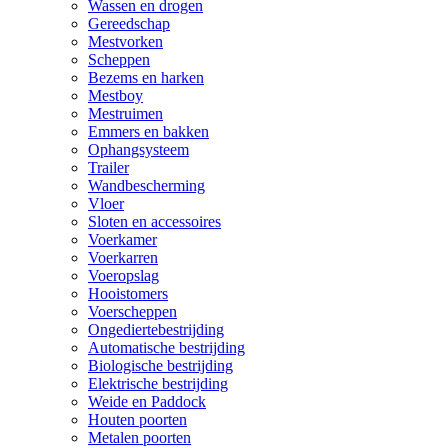
Wassen en drogen
Gereedschap
Mestvorken
Scheppen
Bezems en harken
Mestboy
Mestruimen
Emmers en bakken
Ophangsysteem
Trailer
Wandbescherming
Vloer
Sloten en accessoires
Voerkamer
Voerkarren
Voeropslag
Hooistomers
Voerscheppen
Ongediertebestrijding
Automatische bestrijding
Biologische bestrijding
Elektrische bestrijding
Weide en Paddock
Houten poorten
Metalen poorten