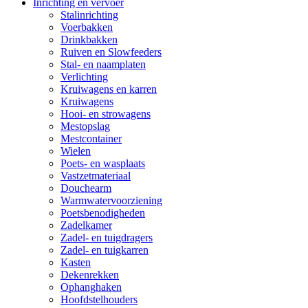
Inrichting en vervoer
Stalinrichting
Voerbakken
Drinkbakken
Ruiven en Slowfeeders
Stal- en naamplaten
Verlichting
Kruiwagens en karren
Kruiwagens
Hooi- en strowagens
Mestopslag
Mestcontainer
Wielen
Poets- en wasplaats
Vastzetmateriaal
Douchearm
Warmwatervoorziening
Poetsbenodigheden
Zadelkamer
Zadel- en tuigdragers
Zadel- en tuigkarren
Kasten
Dekenrekken
Ophanghaken
Hoofdstelhouders