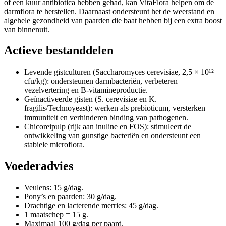
of een kuur antibiotica hebben gehad, kan VitaFlora helpen om de
darmflora te herstellen. Daarnaast ondersteunt het de weerstand en
algehele gezondheid van paarden die baat hebben bij een extra boost
van binnenuit.
Actieve bestanddelen
Levende gistculturen (Saccharomyces cerevisiae, 2,5 × 10¹²
cfu/kg): ondersteunen darmbacteriën, verbeteren
vezelvertering en B-vitamineproductie.
Geïnactiveerde gisten (S. cerevisiae en K.
fragilis/Technoyeast): werken als prebioticum, versterken
immuniteit en verhinderen binding van pathogenen.
Chicoreipulp (rijk aan inuline en FOS): stimuleert de
ontwikkeling van gunstige bacteriën en ondersteunt een
stabiele microflora.
Voederadvies
Veulens: 15 g/dag.
Pony’s en paarden: 30 g/dag.
Drachtige en lacterende merries: 45 g/dag.
1 maatschep = 15 g.
Maximaal 100 g/dag per paard.