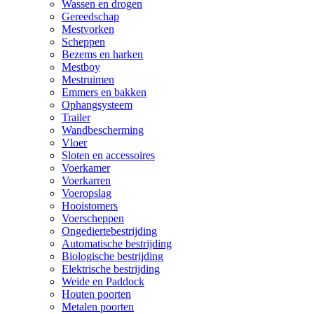
Wassen en drogen
Gereedschap
Mestvorken
Scheppen
Bezems en harken
Mestboy
Mestruimen
Emmers en bakken
Ophangsysteem
Trailer
Wandbescherming
Vloer
Sloten en accessoires
Voerkamer
Voerkarren
Voeropslag
Hooistomers
Voerscheppen
Ongediertebestrijding
Automatische bestrijding
Biologische bestrijding
Elektrische bestrijding
Weide en Paddock
Houten poorten
Metalen poorten