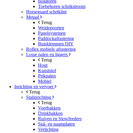
Isolatoren
Toebehoren schrikstroom
Horseguard schriklint
Metaal
Terug
Weidepoorten
Panelsystemen
Paddockafrastering
Buisklemmen DIY
Roflex mobiele afrastering
Losse palen en liggers
Terug
Hout
Kunststof
Prikpalen
Mobiel
Inrichting en vervoer
Terug
Stalinrichting
Terug
Voerbakken
Drinkbakken
Ruiven en Slowfeeders
Stal- en naamplaten
Verlichting