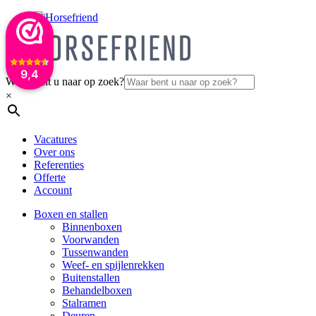
9,4
Waar bent u naar op zoek?
×
Vacatures
Over ons
Referenties
Offerte
Account
Boxen en stallen
Binnenboxen
Voorwanden
Tussenwanden
Weef- en spijlenrekken
Buitenstallen
Behandelboxen
Stalramen
Deuren