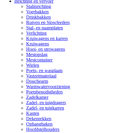
Inrichting en vervoer
Stalinrichting
Voerbakken
Drinkbakken
Ruiven en Slowfeeders
Stal- en naamplaten
Verlichting
Kruiwagens en karren
Kruiwagens
Hooi- en strowagens
Mestopslag
Mestcontainer
Wielen
Poets- en wasplaats
Vastzetmateriaal
Douchearm
Warmwatervoorziening
Poetsbenodigheden
Zadelkamer
Zadel- en tuigdragers
Zadel- en tuigkarren
Kasten
Dekenrekken
Ophanghaken
Hoofdstelhouders