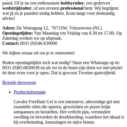
paard. Of je nu een enthousiaste
hobbyruiter
, een gedreven
wedstrijdruiter
, of een ervaren
professional
bent. Wij begrijpen
wat jij en je paarden nodig hebben. Kom langs voor deskundig
advies!
Adres:
De Watergang 12, 7671SW, Vriezenveen (NL)
Openingstijden:
Van Maandag t/m Vrijdag van 8.30 tot 17.00. Op
Zaterdag werken we op afspraak.
Contact:
0031 (0)546-639000
We kijken ernaar uit om je te ontmoeten!
Buiten openingstijden toch wat nodig? Stuur een Whatsapp op nr:
0031 (0)85-0830038 en als we in de buurt zijn doen we met plezier
de deur even voor je open. Dat is gewoon Twentse gastvrijheid.
Bezoek showroom
Productinformatie
Cavalor FreeBute Gel is een intensieve, uitwendige gel met
essentiële oliën die spieren, gewrichten en pezen helpt
ontspannen en herstellen. Het verlicht pijn, vermindert
zwelling en bevordert de doorbloeding, waardoor het ideaal is
bij overbelasting, kneuzingen en stijve benen.