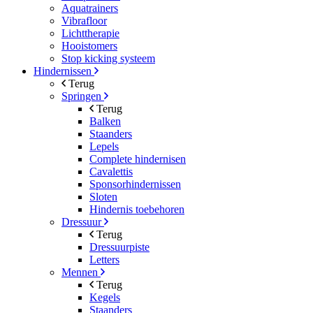
Aquatrainers
Vibrafloor
Lichttherapie
Hooistomers
Stop kicking systeem
Hindernissen
Terug
Springen
Terug
Balken
Staanders
Lepels
Complete hindernisen
Cavalettis
Sponsorhindernissen
Sloten
Hindernis toebehoren
Dressuur
Terug
Dressuurpiste
Letters
Mennen
Terug
Kegels
Staanders