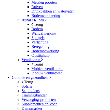
Metalen poorten
Ruiven
Drinkbakken en watervaten
Bodemverbetering
Rijhal / Rijbak
Terug
Bodem
Wandafwerking
Spiegels
Verlichting
Beregening
Bodembewerking
Opstijghulp
Ventilatoren
Terug
Mobiele ventilatoren
Inbouw ventilatoren
Conditie en gezondheid
Terug
Solaria
Stapmolens
Trainingsbanden
Verzorgingsproducten
Supplementen en Voer
Dampmasker