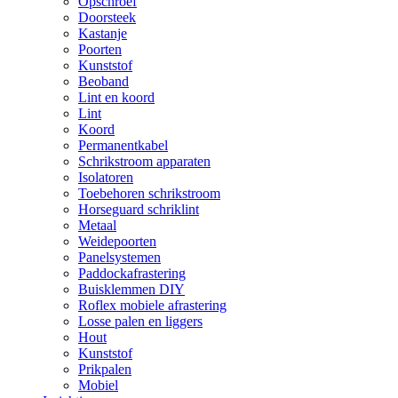
Opschroef
Doorsteek
Kastanje
Poorten
Kunststof
Beoband
Lint en koord
Lint
Koord
Permanentkabel
Schrikstroom apparaten
Isolatoren
Toebehoren schrikstroom
Horseguard schriklint
Metaal
Weidepoorten
Panelsystemen
Paddockafrastering
Buisklemmen DIY
Roflex mobiele afrastering
Losse palen en liggers
Hout
Kunststof
Prikpalen
Mobiel