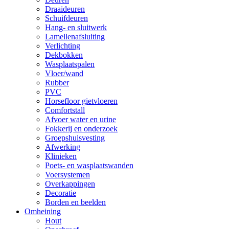
Draaideuren
Schuifdeuren
Hang- en sluitwerk
Lamellenafsluiting
Verlichting
Dekbokken
Wasplaatspalen
Vloer/wand
Rubber
PVC
Horsefloor gietvloeren
Comfortstall
Afvoer water en urine
Fokkerij en onderzoek
Groepshuisvesting
Afwerking
Klinieken
Poets- en wasplaatswanden
Voersystemen
Overkappingen
Decoratie
Borden en beelden
Omheining
Hout