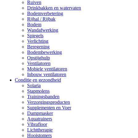
Ruiven
Drinkbakken en watervaten
Bodemverbetering
Rijhal / Rijbak
Bodem
Wandafwerking
Spiegels
Verlichting
Beregening
Bodembewerking
Opstijghulp
Ventilatoren
Mobiele ventilatoren
Inbouw ventilatoren
Conditie en gezondheid
Solaria
Stapmolens
Trainingsbanden
Verzorgingsproducten
Supplementen en Voer
Dampmasker
Aquatrainers
Vibrafloor
Lichttherapie
Hooistomers