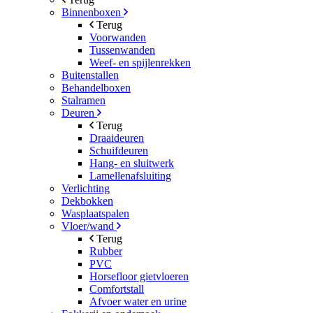
Binnenboxen
Terug
Voorwanden
Tussenwanden
Weef- en spijlenrekken
Buitenstallen
Behandelboxen
Stalramen
Deuren
Terug
Draaideuren
Schuifdeuren
Hang- en sluitwerk
Lamellenafsluiting
Verlichting
Dekbokken
Wasplaatspalen
Vloer/wand
Terug
Rubber
PVC
Horsefloor gietvloeren
Comfortstall
Afvoer water en urine