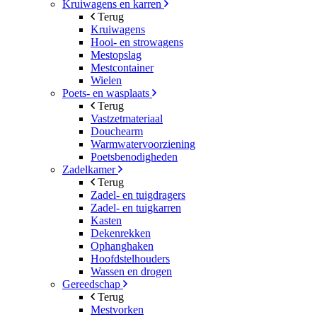
Kruiwagens en karren
Terug
Kruiwagens
Hooi- en strowagens
Mestopslag
Mestcontainer
Wielen
Poets- en wasplaats
Terug
Vastzetmateriaal
Douchearm
Warmwatervoorziening
Poetsbenodigheden
Zadelkamer
Terug
Zadel- en tuigdragers
Zadel- en tuigkarren
Kasten
Dekenrekken
Ophanghaken
Hoofdstelhouders
Wassen en drogen
Gereedschap
Terug
Mestvorken