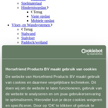
Spelmateriaal
Hindernisopslag
Terug
Vaste opslag
Mobiele opslag
Vloer- en Wandsystemen
Terug
Stalwand
Stalvloer
Paddock/weiland
Wasplaatsen
Looppaden
Recoverystallen
Stap/draf molen
Trailer/vrachtwagen
Horsefloor gietvloer
Horsefriend Products BV maakt gebruik van cookies
Rubber op rol
De website van Horsefriend Products BV maakt gebruik
Ontvetten / lijmen / Kitten
Sale
van cookies en daarmee vergelijkbare technieken. Dit
Contact
doen wij om de website te laten functioneren, gebruik van
de website te analyseren en om jouw gebruikerservaring
+31(0)546 639 000
info@horsefriend.nl
te optimaliseren. Hieronder kun je deze cookies weigeren
en specificeren. Door op ‘OK’ te klikken of gebruik te
Webshop home
Conditie en gezondheid
Supplementen en