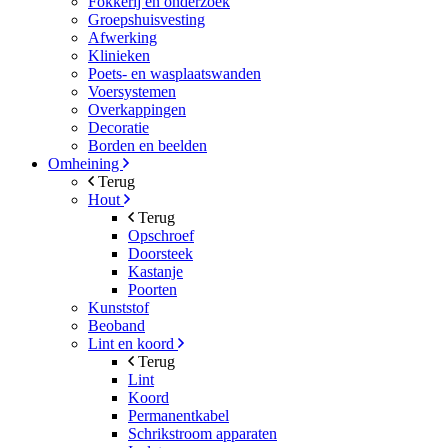
Fokkerij en onderzoek
Groepshuisvesting
Afwerking
Klinieken
Poets- en wasplaatswanden
Voersystemen
Overkappingen
Decoratie
Borden en beelden
Omheining
Terug
Hout
Terug
Opschroef
Doorsteek
Kastanje
Poorten
Kunststof
Beoband
Lint en koord
Terug
Lint
Koord
Permanentkabel
Schrikstroom apparaten