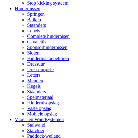
Stop kicking systeem
Hindernissen
Springen
Balken
Staanders
Lepels
Complete hindernisen
Cavalettis
Sponsorhindernissen
Sloten
Hindernis toebehoren
Dressuur
Dressuurpiste
Letters
Mennen
Kegels
Staanders
Spelmateriaal
Hindernisopslag
Vaste opslag
Mobiele opslag
Vloer- en Wandsystemen
Stalwand
Stalvloer
Paddock/weiland