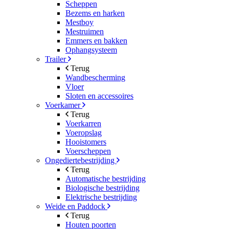
Scheppen
Bezems en harken
Mestboy
Mestruimen
Emmers en bakken
Ophangsysteem
Trailer
Terug
Wandbescherming
Vloer
Sloten en accessoires
Voerkamer
Terug
Voerkarren
Voeropslag
Hooistomers
Voerscheppen
Ongediertebestrijding
Terug
Automatische bestrijding
Biologische bestrijding
Elektrische bestrijding
Weide en Paddock
Terug
Houten poorten