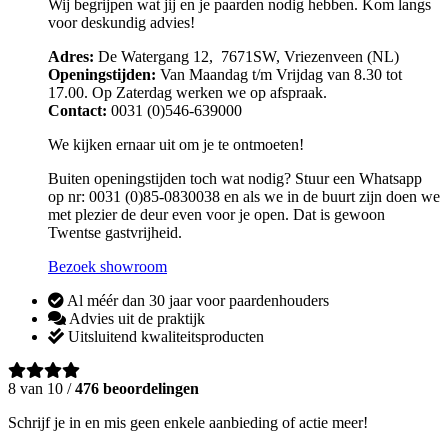
Wij begrijpen wat jij en je paarden nodig hebben. Kom langs
voor deskundig advies!
Adres:
De Watergang 12, 7671SW, Vriezenveen (NL)
Openingstijden:
Van Maandag t/m Vrijdag van 8.30 tot
17.00. Op Zaterdag werken we op afspraak.
Contact:
0031 (0)546-639000
We kijken ernaar uit om je te ontmoeten!
Buiten openingstijden toch wat nodig? Stuur een Whatsapp
op nr: 0031 (0)85-0830038 en als we in de buurt zijn doen we
met plezier de deur even voor je open. Dat is gewoon
Twentse gastvrijheid.
Bezoek showroom
Al méér dan 30 jaar voor paardenhouders
Advies uit de praktijk
Uitsluitend kwaliteitsproducten
8 van 10 /
476 beoordelingen
Schrijf je in en mis geen enkele aanbieding of actie meer!