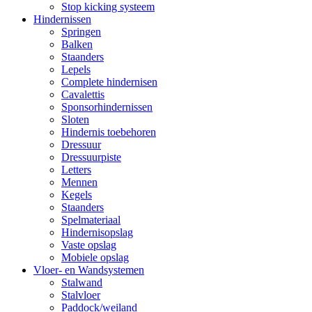
Stop kicking systeem
Hindernissen
Springen
Balken
Staanders
Lepels
Complete hindernisen
Cavalettis
Sponsorhindernissen
Sloten
Hindernis toebehoren
Dressuur
Dressuurpiste
Letters
Mennen
Kegels
Staanders
Spelmateriaal
Hindernisopslag
Vaste opslag
Mobiele opslag
Vloer- en Wandsystemen
Stalwand
Stalvloer
Paddock/weiland