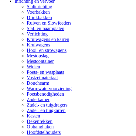
Inrichting en vervoer
Stalinrichting
Voerbakken
Drinkbakken
Ruiven en Slowfeeders
Stal- en naamplaten
Verlichting
Kruiwagens en karren
Kruiwagens
Hooi- en strowagens
Mestopslag
Mestcontainer
Wielen
Poets- en wasplaats
Vastzetmateriaal
Douchearm
Warmwatervoorziening
Poetsbenodigheden
Zadelkamer
Zadel- en tuigdragers
Zadel- en tuigkarren
Kasten
Dekenrekken
Ophanghaken
Hoofdstelhouders