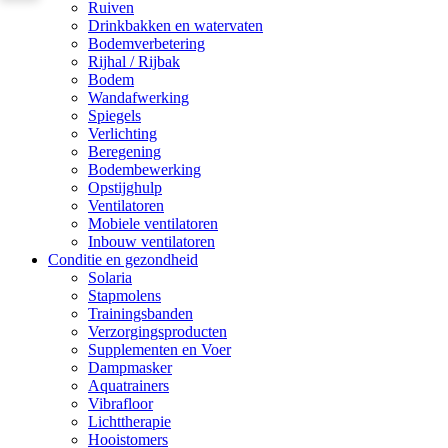
Ruiven
Drinkbakken en watervaten
Bodemverbetering
Rijhal / Rijbak
Bodem
Wandafwerking
Spiegels
Verlichting
Beregening
Bodembewerking
Opstijghulp
Ventilatoren
Mobiele ventilatoren
Inbouw ventilatoren
Conditie en gezondheid
Solaria
Stapmolens
Trainingsbanden
Verzorgingsproducten
Supplementen en Voer
Dampmasker
Aquatrainers
Vibrafloor
Lichttherapie
Hooistomers