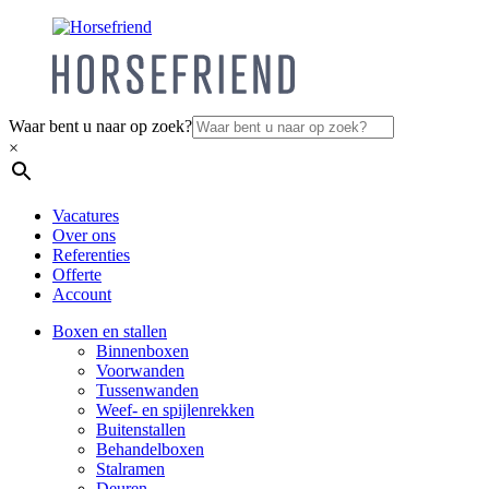
Waar bent u naar op zoek?
×
Vacatures
Over ons
Referenties
Offerte
Account
Boxen en stallen
Binnenboxen
Voorwanden
Tussenwanden
Weef- en spijlenrekken
Buitenstallen
Behandelboxen
Stalramen
Deuren