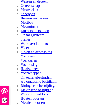
Wassen en drogen
Gereedschap
Mestvorken
Scheppen
Bezems en harken
Mestboy
Mestruimen
Emmers en bakken
Ophangsysteem
Trailer
Wandbescherming
Vloer
Sloten en accessoires
Voerkamer
Voerkarren
Voeropslag
Hooistomers
Voerscheppen
Ongediertebestrijding
Automatische bestrijding
Biologische bestrijding
Elektrische bestrijding
Weide en Paddock
Houten poorten
9,4
Metalen poorten