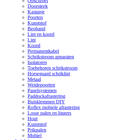
Opschroef
Doorsteek
Kastanje
Poorten
Kunststof
Beoband
Lint en koord
Lint
Koord
Permanentkabel
Schrikstroom apparaten
Isolatoren
Toebehoren schrikstroom
Horseguard schriklint
Metaal
Weidepoorten
Panelsystemen
Paddockafrastering
Buisklemmen DIY
Roflex mobiele afrastering
Losse palen en liggers
Hout
Kunststof
Prikpalen
Mobiel