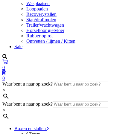
Wasplaatsen
Looppaden
Recoverystallen
Stap/draf molen
Trailer/vrachtwagen
Horsefloor gietvloer
Rubber op rol
Ontvetten / lijmen / Kitten
Sale
0
0
Waar bent u naar op zoek?
×
Waar bent u naar op zoek?
×
Boxen en stallen
Terug