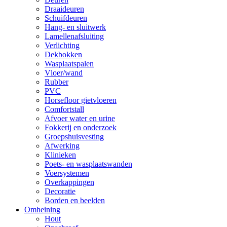
Draaideuren
Schuifdeuren
Hang- en sluitwerk
Lamellenafsluiting
Verlichting
Dekbokken
Wasplaatspalen
Vloer/wand
Rubber
PVC
Horsefloor gietvloeren
Comfortstall
Afvoer water en urine
Fokkerij en onderzoek
Groepshuisvesting
Afwerking
Klinieken
Poets- en wasplaatswanden
Voersystemen
Overkappingen
Decoratie
Borden en beelden
Omheining
Hout