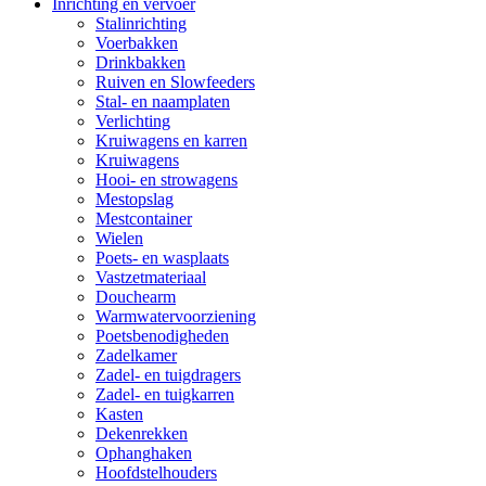
Inrichting en vervoer
Stalinrichting
Voerbakken
Drinkbakken
Ruiven en Slowfeeders
Stal- en naamplaten
Verlichting
Kruiwagens en karren
Kruiwagens
Hooi- en strowagens
Mestopslag
Mestcontainer
Wielen
Poets- en wasplaats
Vastzetmateriaal
Douchearm
Warmwatervoorziening
Poetsbenodigheden
Zadelkamer
Zadel- en tuigdragers
Zadel- en tuigkarren
Kasten
Dekenrekken
Ophanghaken
Hoofdstelhouders