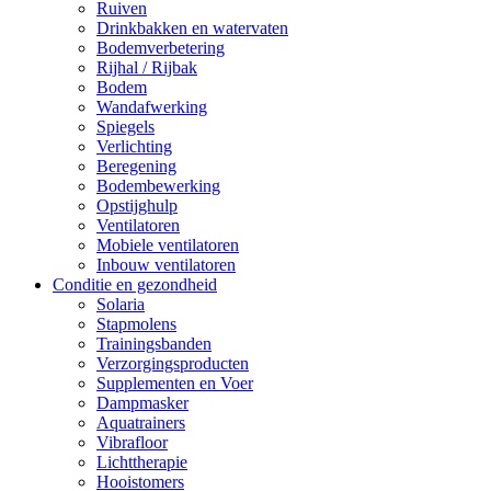
Ruiven
Drinkbakken en watervaten
Bodemverbetering
Rijhal / Rijbak
Bodem
Wandafwerking
Spiegels
Verlichting
Beregening
Bodembewerking
Opstijghulp
Ventilatoren
Mobiele ventilatoren
Inbouw ventilatoren
Conditie en gezondheid
Solaria
Stapmolens
Trainingsbanden
Verzorgingsproducten
Supplementen en Voer
Dampmasker
Aquatrainers
Vibrafloor
Lichttherapie
Hooistomers