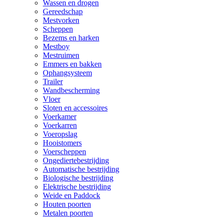
Wassen en drogen
Gereedschap
Mestvorken
Scheppen
Bezems en harken
Mestboy
Mestruimen
Emmers en bakken
Ophangsysteem
Trailer
Wandbescherming
Vloer
Sloten en accessoires
Voerkamer
Voerkarren
Voeropslag
Hooistomers
Voerscheppen
Ongediertebestrijding
Automatische bestrijding
Biologische bestrijding
Elektrische bestrijding
Weide en Paddock
Houten poorten
Metalen poorten