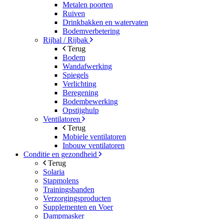
Metalen poorten
Ruiven
Drinkbakken en watervaten
Bodemverbetering
Rijhal / Rijbak
Terug
Bodem
Wandafwerking
Spiegels
Verlichting
Beregening
Bodembewerking
Opstijghulp
Ventilatoren
Terug
Mobiele ventilatoren
Inbouw ventilatoren
Conditie en gezondheid
Terug
Solaria
Stapmolens
Trainingsbanden
Verzorgingsproducten
Supplementen en Voer
Dampmasker