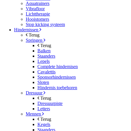
Aquatrainers
Vibrafloor
Lichttherapie
Hooistomers
Stop kicking systeem
Hindernissen
Terug
Springen
Terug
Balken
Staanders
Lepels
Complete hindernisen
Cavalettis
Sponsorhindernissen
Sloten
Hindernis toebehoren
Dressuur
Terug
Dressuurpiste
Letters
Mennen
Terug
Kegels
Staanders