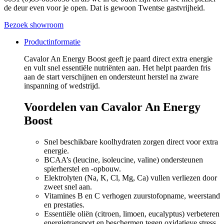
de deur even voor je open. Dat is gewoon Twentse gastvrijheid.
Bezoek showroom
Productinformatie
Cavalor An Energy Boost geeft je paard direct extra energie
en vult snel essentiële nutriënten aan. Het helpt paarden fris
aan de start verschijnen en ondersteunt herstel na zware
inspanning of wedstrijd.
Voordelen van Cavalor An Energy
Boost
Snel beschikbare koolhydraten zorgen direct voor extra
energie.
BCAA’s (leucine, isoleucine, valine) ondersteunen
spierherstel en -opbouw.
Elektrolyten (Na, K, Cl, Mg, Ca) vullen verliezen door
zweet snel aan.
Vitamines B en C verhogen zuurstofopname, weerstand
en prestaties.
Essentiële oliën (citroen, limoen, eucalyptus) verbeteren
energietransport en beschermen tegen oxidatieve stress.