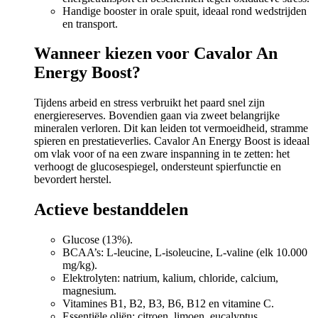
Handige booster in orale spuit, ideaal rond wedstrijden
en transport.
Wanneer kiezen voor Cavalor An
Energy Boost?
Tijdens arbeid en stress verbruikt het paard snel zijn
energiereserves. Bovendien gaan via zweet belangrijke
mineralen verloren. Dit kan leiden tot vermoeidheid, stramme
spieren en prestatieverlies. Cavalor An Energy Boost is ideaal
om vlak voor of na een zware inspanning in te zetten: het
verhoogt de glucosespiegel, ondersteunt spierfunctie en
bevordert herstel.
Actieve bestanddelen
Glucose (13%).
BCAA’s: L-leucine, L-isoleucine, L-valine (elk 10.000
mg/kg).
Elektrolyten: natrium, kalium, chloride, calcium,
magnesium.
Vitamines B1, B2, B3, B6, B12 en vitamine C.
Essentiële oliën: citroen, limoen, eucalyptus.