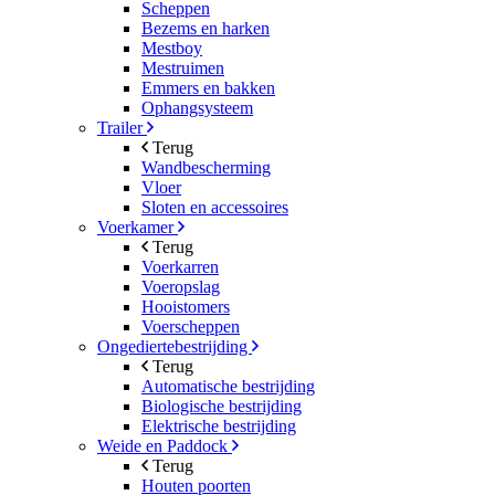
Scheppen
Bezems en harken
Mestboy
Mestruimen
Emmers en bakken
Ophangsysteem
Trailer
Terug
Wandbescherming
Vloer
Sloten en accessoires
Voerkamer
Terug
Voerkarren
Voeropslag
Hooistomers
Voerscheppen
Ongediertebestrijding
Terug
Automatische bestrijding
Biologische bestrijding
Elektrische bestrijding
Weide en Paddock
Terug
Houten poorten