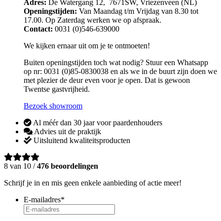
Adres:
De Watergang 12, 7671SW, Vriezenveen (NL)
Openingstijden:
Van Maandag t/m Vrijdag van 8.30 tot
17.00. Op Zaterdag werken we op afspraak.
Contact:
0031 (0)546-639000
We kijken ernaar uit om je te ontmoeten!
Buiten openingstijden toch wat nodig? Stuur een Whatsapp
op nr: 0031 (0)85-0830038 en als we in de buurt zijn doen we
met plezier de deur even voor je open. Dat is gewoon
Twentse gastvrijheid.
Bezoek showroom
Al méér dan 30 jaar voor paardenhouders
Advies uit de praktijk
Uitsluitend kwaliteitsproducten
8 van 10 /
476 beoordelingen
Schrijf je in en mis geen enkele aanbieding of actie meer!
E-mailadres
*