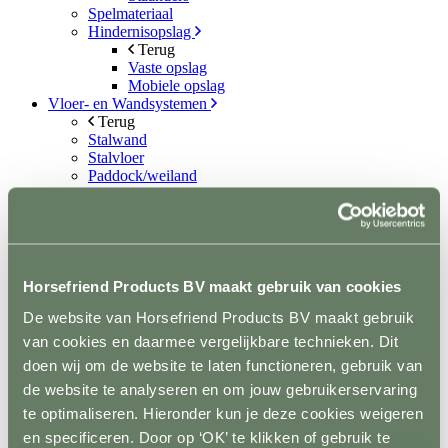
Spelmateriaal
Hindernisopslag
Terug
Vaste opslag
Mobiele opslag
Vloer- en Wandsystemen
Terug
Stalwand
Stalvloer
Paddock/weiland
Wasplaatsen
Looppaden
Recoverystallen
Stap/draf molen
Trailer/vrachtwagen
Horsefloor gietvloer
Horsefriend Products BV maakt gebruik van cookies
Rubber op rol
De website van Horsefriend Products BV maakt gebruik
Ontvetten / lijmen / Kitten
Sale
van cookies en daarmee vergelijkbare technieken. Dit
Contact
doen wij om de website te laten functioneren, gebruik van
de website te analyseren en om jouw gebruikerservaring
+31(0)546 639 000
info@horsefriend.nl
te optimaliseren. Hieronder kun je deze cookies weigeren
en specificeren. Door op ‘OK’ te klikken of gebruik te
Webshop home
Conditie en gezondheid
Supplementen en