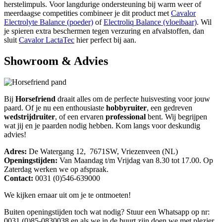
herstelimpuls. Voor langdurige ondersteuning bij warm weer of
meerdaagse competities combineer je dit product met
Cavalor
Electrolyte Balance (poeder)
of
Electroliq Balance (vloeibaar)
. Wil
je spieren extra beschermen tegen verzuring en afvalstoffen, dan
sluit
Cavalor LactaTec
hier perfect bij aan.
Showroom & Advies
Bij
Horsefriend
draait alles om de perfecte huisvesting voor jouw
paard. Of je nu een enthousiaste
hobbyruiter
, een gedreven
wedstrijdruiter
, of een ervaren
professional
bent. Wij begrijpen
wat jij en je paarden nodig hebben. Kom langs voor deskundig
advies!
Adres:
De Watergang 12, 7671SW, Vriezenveen (NL)
Openingstijden:
Van Maandag t/m Vrijdag van 8.30 tot 17.00. Op
Zaterdag werken we op afspraak.
Contact:
0031 (0)546-639000
We kijken ernaar uit om je te ontmoeten!
Buiten openingstijden toch wat nodig? Stuur een Whatsapp op nr:
0031 (0)85-0830038 en als we in de buurt zijn doen we met plezier