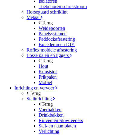
Isolatoren
Toebehoren schrikstroom
Horseguard schriklint
Metaal
Terug
Weidepoorten
Panelsystemen
Paddockafrastering
Buisklemmen DIY
Roflex mobiele afrastering
Losse palen en liggers
Terug
Hout
Kunststof
Prikpalen
Mobiel
Inrichting en vervoer
Terug
Stalinrichting
Terug
Voerbakken
Drinkbakken
Ruiven en Slowfeeders
Stal- en naamplaten
Verlichting