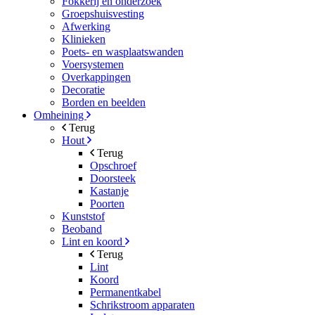
Fokkerij en onderzoek
Groepshuisvesting
Afwerking
Klinieken
Poets- en wasplaatswanden
Voersystemen
Overkappingen
Decoratie
Borden en beelden
Omheining
Terug
Hout
Terug
Opschroef
Doorsteek
Kastanje
Poorten
Kunststof
Beoband
Lint en koord
Terug
Lint
Koord
Permanentkabel
Schrikstroom apparaten