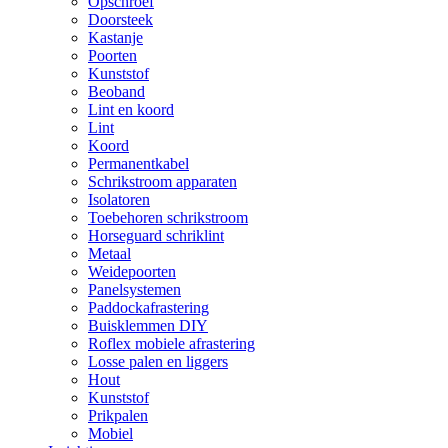
Opschroef
Doorsteek
Kastanje
Poorten
Kunststof
Beoband
Lint en koord
Lint
Koord
Permanentkabel
Schrikstroom apparaten
Isolatoren
Toebehoren schrikstroom
Horseguard schriklint
Metaal
Weidepoorten
Panelsystemen
Paddockafrastering
Buisklemmen DIY
Roflex mobiele afrastering
Losse palen en liggers
Hout
Kunststof
Prikpalen
Mobiel