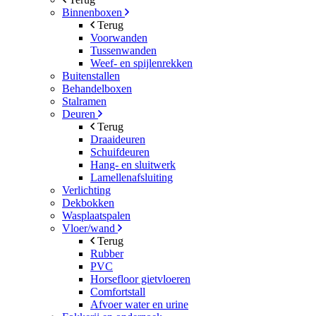
Binnenboxen
Terug
Voorwanden
Tussenwanden
Weef- en spijlenrekken
Buitenstallen
Behandelboxen
Stalramen
Deuren
Terug
Draaideuren
Schuifdeuren
Hang- en sluitwerk
Lamellenafsluiting
Verlichting
Dekbokken
Wasplaatspalen
Vloer/wand
Terug
Rubber
PVC
Horsefloor gietvloeren
Comfortstall
Afvoer water en urine