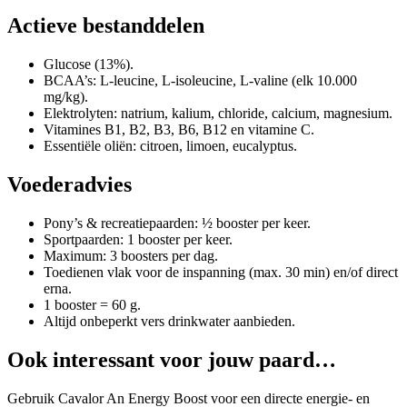
Actieve bestanddelen
Glucose (13%).
BCAA’s: L-leucine, L-isoleucine, L-valine (elk 10.000
mg/kg).
Elektrolyten: natrium, kalium, chloride, calcium, magnesium.
Vitamines B1, B2, B3, B6, B12 en vitamine C.
Essentiële oliën: citroen, limoen, eucalyptus.
Voederadvies
Pony’s & recreatiepaarden: ½ booster per keer.
Sportpaarden: 1 booster per keer.
Maximum: 3 boosters per dag.
Toedienen vlak voor de inspanning (max. 30 min) en/of direct
erna.
1 booster = 60 g.
Altijd onbeperkt vers drinkwater aanbieden.
Ook interessant voor jouw paard…
Gebruik Cavalor An Energy Boost voor een directe energie- en