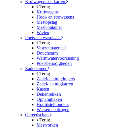
Kruiwagens en karren
Terug
Kruiwagens
Hooi- en strowagens
Mestopslag
Mestcontainer
Wielen
Poets- en wasplaats
Terug
Vastzetmateriaal
Douchearm
Warmwatervoorziening
Poetsbenodigheden
Zadelkamer
Terug
Zadel- en tuigdragers
Zadel- en tuigkarren
Kasten
Dekenrekken
Ophanghaken
Hoofdstelhouders
Wassen en drogen
Gereedschap
Terug
Mestvorken