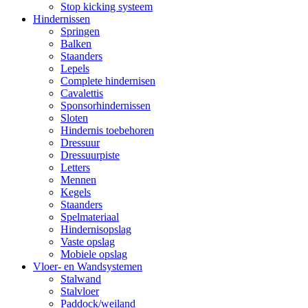
Stop kicking systeem
Hindernissen
Springen
Balken
Staanders
Lepels
Complete hindernisen
Cavalettis
Sponsorhindernissen
Sloten
Hindernis toebehoren
Dressuur
Dressuurpiste
Letters
Mennen
Kegels
Staanders
Spelmateriaal
Hindernisopslag
Vaste opslag
Mobiele opslag
Vloer- en Wandsystemen
Stalwand
Stalvloer
Paddock/weiland