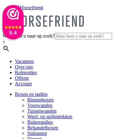
9,4
Waar bent u naar op zoek?
×
Vacatures
Over ons
Referenties
Offerte
Account
Boxen en stallen
Binnenboxen
Voorwanden
Tussenwanden
Weef- en spijlenrekken
Buitenstallen
Behandelboxen
Stalramen
Deuren