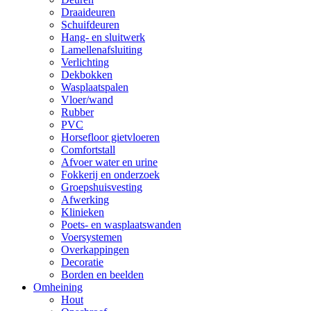
Draaideuren
Schuifdeuren
Hang- en sluitwerk
Lamellenafsluiting
Verlichting
Dekbokken
Wasplaatspalen
Vloer/wand
Rubber
PVC
Horsefloor gietvloeren
Comfortstall
Afvoer water en urine
Fokkerij en onderzoek
Groepshuisvesting
Afwerking
Klinieken
Poets- en wasplaatswanden
Voersystemen
Overkappingen
Decoratie
Borden en beelden
Omheining
Hout