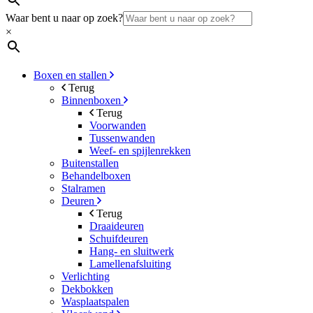
Waar bent u naar op zoek?
×
Boxen en stallen
Terug
Binnenboxen
Terug
Voorwanden
Tussenwanden
Weef- en spijlenrekken
Buitenstallen
Behandelboxen
Stalramen
Deuren
Terug
Draaideuren
Schuifdeuren
Hang- en sluitwerk
Lamellenafsluiting
Verlichting
Dekbokken
Wasplaatspalen