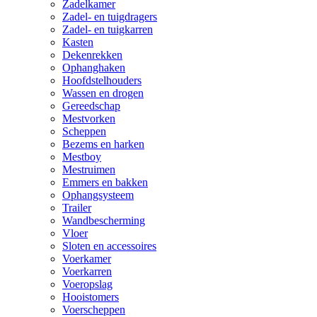
Zadelkamer
Zadel- en tuigdragers
Zadel- en tuigkarren
Kasten
Dekenrekken
Ophanghaken
Hoofdstelhouders
Wassen en drogen
Gereedschap
Mestvorken
Scheppen
Bezems en harken
Mestboy
Mestruimen
Emmers en bakken
Ophangsysteem
Trailer
Wandbescherming
Vloer
Sloten en accessoires
Voerkamer
Voerkarren
Voeropslag
Hooistomers
Voerscheppen