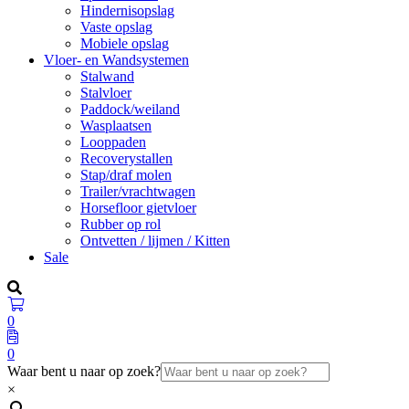
Hindernisopslag
Vaste opslag
Mobiele opslag
Vloer- en Wandsystemen
Stalwand
Stalvloer
Paddock/weiland
Wasplaatsen
Looppaden
Recoverystallen
Stap/draf molen
Trailer/vrachtwagen
Horsefloor gietvloer
Rubber op rol
Ontvetten / lijmen / Kitten
Sale
0
0
Waar bent u naar op zoek?
×