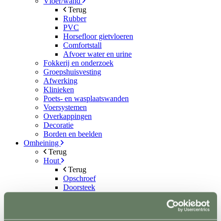
Vloer/wand
Terug
Rubber
PVC
Horsefloor gietvloeren
Comfortstall
Afvoer water en urine
Fokkerij en onderzoek
Groepshuisvesting
Afwerking
Klinieken
Poets- en wasplaatswanden
Voersystemen
Overkappingen
Decoratie
Borden en beelden
Omheining
Terug
Hout
Terug
Opschroef
Doorsteek
Kastanje
Poorten
Kunststof