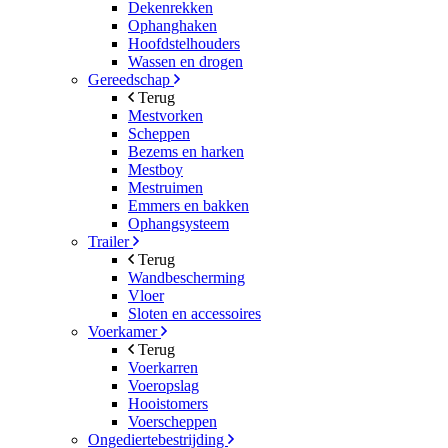
Dekenrekken
Ophanghaken
Hoofdstelhouders
Wassen en drogen
Gereedschap
Terug
Mestvorken
Scheppen
Bezems en harken
Mestboy
Mestruimen
Emmers en bakken
Ophangsysteem
Trailer
Terug
Wandbescherming
Vloer
Sloten en accessoires
Voerkamer
Terug
Voerkarren
Voeropslag
Hooistomers
Voerscheppen
Ongediertebestrijding