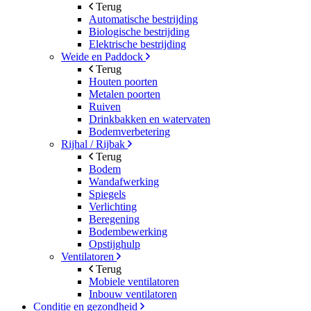
Terug
Automatische bestrijding
Biologische bestrijding
Elektrische bestrijding
Weide en Paddock
Terug
Houten poorten
Metalen poorten
Ruiven
Drinkbakken en watervaten
Bodemverbetering
Rijhal / Rijbak
Terug
Bodem
Wandafwerking
Spiegels
Verlichting
Beregening
Bodembewerking
Opstijghulp
Ventilatoren
Terug
Mobiele ventilatoren
Inbouw ventilatoren
Conditie en gezondheid