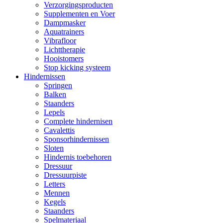
Verzorgingsproducten
Supplementen en Voer
Dampmasker
Aquatrainers
Vibrafloor
Lichttherapie
Hooistomers
Stop kicking systeem
Hindernissen
Springen
Balken
Staanders
Lepels
Complete hindernisen
Cavalettis
Sponsorhindernissen
Sloten
Hindernis toebehoren
Dressuur
Dressuurpiste
Letters
Mennen
Kegels
Staanders
Spelmateriaal