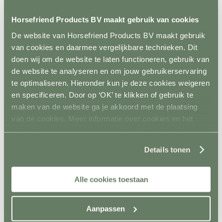
Beoband
Lint en koord
Horsefriend Products BV maakt gebruik van cookies
Terug
Lint
De website van Horsefriend Products BV maakt gebruik
Koord
Permanentkabel
van cookies en daarmee vergelijkbare technieken. Dit
Schrikstroom apparaten
doen wij om de website te laten functioneren, gebruik van
Isolatoren
de website te analyseren en om jouw gebruikerservaring
Toebehoren schrikstroom
Horseguard schriklint
te optimaliseren. Hieronder kun je deze cookies weigeren
Metaal
en specificeren. Door op ‘OK’ te klikken of gebruik te
Terug
maken van de website ga je akkoord met de plaatsing
Weidepoorten
Panelsystemen
van de cookies. Meer informatie over cookies en het
Paddockafrastering
gebruik van persoonsgegevens door Horsefriend
Buisklemmen DIY
Products BV vind je
hier
.
Roflex mobiele afrastering
Details tonen
Losse palen en liggers
Terug
Hout
Alle cookies toestaan
Kunststof
Prikpalen
Mobiel
Inrichting en vervoer
Aanpassen
Terug