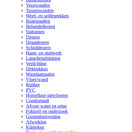
Voorwanden
Tussenwanden
Weef- en spijlenrekken
Buitenstallen
Behandelboxen
Stalramen
Deuren
Draaideuren
Schuifdeuren
Hang- en sluitwerk
Lamellenafsluiting
Verlichting
Dekbokken
Wasplaatspalen
Vloer/wand
Rubber
PVC
Horsefloor gietvloeren
Comfortstall
Afvoer water en urine
Fokkerij en onderzoek
Groepshuisvesting
Afwerking
Klinieken