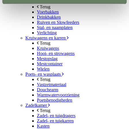
Stalinrichting
Terug
Voerbakken
Drinkbakken
Ruiven en Slowfeeders
Stal- en naamplaten
Verlichting
Kruiwagens en karren
Terug
Kruiwagens
Hooi- en strowagens
Mestopslag
Mestcontainer
Wielen
Poets- en wasplaats
Terug
Vastzetmateriaal
Douchearm
Warmwatervoorziening
Poetsbenodigheden
Zadelkamer
Terug
Zadel- en tuigdragers
Zadel- en tuigkarren
Kasten