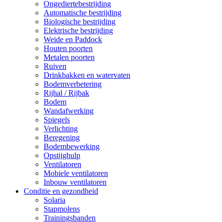
Ongediertebestrijding
Automatische bestrijding
Biologische bestrijding
Elektrische bestrijding
Weide en Paddock
Houten poorten
Metalen poorten
Ruiven
Drinkbakken en watervaten
Bodemverbetering
Rijhal / Rijbak
Bodem
Wandafwerking
Spiegels
Verlichting
Beregening
Bodembewerking
Opstijghulp
Ventilatoren
Mobiele ventilatoren
Inbouw ventilatoren
Conditie en gezondheid
Solaria
Stapmolens
Trainingsbanden