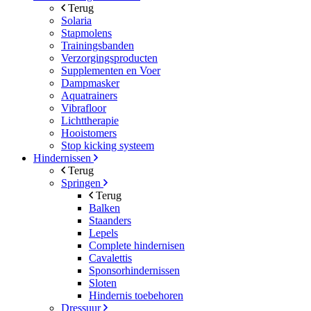
Terug
Solaria
Stapmolens
Trainingsbanden
Verzorgingsproducten
Supplementen en Voer
Dampmasker
Aquatrainers
Vibrafloor
Lichttherapie
Hooistomers
Stop kicking systeem
Hindernissen
Terug
Springen
Terug
Balken
Staanders
Lepels
Complete hindernisen
Cavalettis
Sponsorhindernissen
Sloten
Hindernis toebehoren
Dressuur