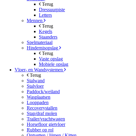
Terug
Dressuurpiste
Letters
Mennen
Terug
Kegels
Staanders
Spelmateriaal
Hindernisopslag
Terug
Vaste opslag
Mobiele opslag
Vloer- en Wandsystemen
Terug
Stalwand
Stalvloer
Paddock/weiland
Wasplaatsen
Looppaden
Recoverystallen
Stap/draf molen
Trailer/vrachtwagen
Horsefloor gietvloer
Rubber op rol
Ontvetten / lijmen / Kitten