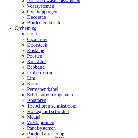
Poets- en wasplaatswanden
Voersystemen
Overkappingen
Decoratie
Borden en beelden
Omheining
Hout
Opschroef
Doorsteek
Kastanje
Poorten
Kunststof
Beoband
Lint en koord
Lint
Koord
Permanentkabel
Schrikstroom apparaten
Isolatoren
Toebehoren schrikstroom
Horseguard schriklint
Metaal
Weidepoorten
Panelsystemen
Paddockafrastering