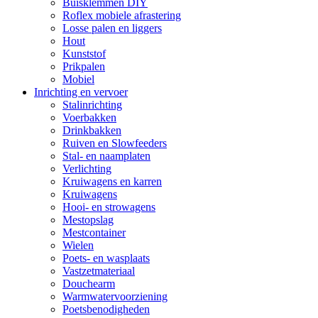
Buisklemmen DIY
Roflex mobiele afrastering
Losse palen en liggers
Hout
Kunststof
Prikpalen
Mobiel
Inrichting en vervoer
Stalinrichting
Voerbakken
Drinkbakken
Ruiven en Slowfeeders
Stal- en naamplaten
Verlichting
Kruiwagens en karren
Kruiwagens
Hooi- en strowagens
Mestopslag
Mestcontainer
Wielen
Poets- en wasplaats
Vastzetmateriaal
Douchearm
Warmwatervoorziening
Poetsbenodigheden