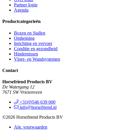
Partner login
Agenda
Productcategorieën
Boxen en Stallen
Omheining
Inrichting en vervoer
Conditie en gezondheid
Hindernissen
Vloer- en Wandsystemen
Contact
Horsefriend Products BV
De Watergang 12
7671 SW Vriezenveen
+31(0)546 639 000
info@horsefriend.nl
©2026 Horsefriend Products BV
Alg. voorwaarden