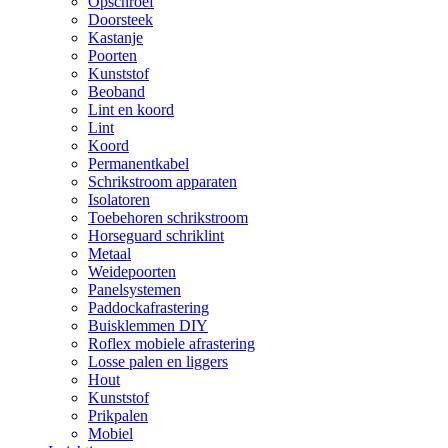
Opschroef
Doorsteek
Kastanje
Poorten
Kunststof
Beoband
Lint en koord
Lint
Koord
Permanentkabel
Schrikstroom apparaten
Isolatoren
Toebehoren schrikstroom
Horseguard schriklint
Metaal
Weidepoorten
Panelsystemen
Paddockafrastering
Buisklemmen DIY
Roflex mobiele afrastering
Losse palen en liggers
Hout
Kunststof
Prikpalen
Mobiel