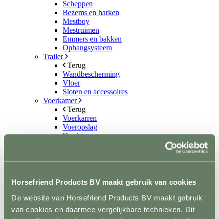
Scheppen
Bezems en harken
Mestboy
Mestruimen
Emmers en bakken
Ophangsysteem
Trailer
Terug
Wandbescherming
Vloer
Sloten en accessoires
Voerkamer
Terug
Voerkarren
Voeropslag
Hooistomers
Voerscheppen
Ongediertebestrijding
Terug
Automatische bestrijding
Biologische bestrijding
Horsefriend Products BV maakt gebruik van cookies
Elektrische bestrijding
De website van Horsefriend Products BV maakt gebruik
Weide en Paddock
Terug
van cookies en daarmee vergelijkbare technieken. Dit
Houten poorten