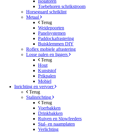
Isolatoren
Toebehoren schrikstroom
Horseguard schriklint
Metaal
Terug
Weidepoorten
Panelsystemen
Paddockafrastering
Buisklemmen DIY
Roflex mobiele afrastering
Losse palen en liggers
Terug
Hout
Kunststof
Prikpalen
Mobiel
Inrichting en vervoer
Terug
Stalinrichting
Terug
Voerbakken
Drinkbakken
Ruiven en Slowfeeders
Stal- en naamplaten
Verlichting