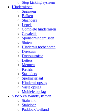
Stop kicking systeem
Hindernissen
Springen
Balken
Staanders
Lepels
Complete hindernisen
Cavalettis
Sponsorhindernissen
Sloten
Hindernis toebehoren
Dressuur
Dressuurpiste
Letters
Mennen
Kegels
Staanders
Spelmateriaal
Hindernisopslag
Vaste opslag
Mobiele opslag
Vloer- en Wandsystemen
Stalwand
Stalvloer
Paddock/weiland