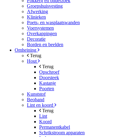
Fokkerij en onderzoek
Groepshuisvesting
Afwerking
Klinieken
Poets- en wasplaatswanden
Voersystemen
Overkappingen
Decoratie
Borden en beelden
Omheining
Terug
Hout
Terug
Opschroef
Doorsteek
Kastanje
Poorten
Kunststof
Beoband
Lint en koord
Terug
Lint
Koord
Permanentkabel
Schrikstroom apparaten