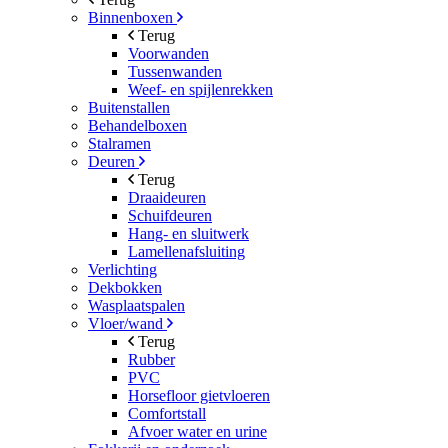
Binnenboxen
Terug
Voorwanden
Tussenwanden
Weef- en spijlenrekken
Buitenstallen
Behandelboxen
Stalramen
Deuren
Terug
Draaideuren
Schuifdeuren
Hang- en sluitwerk
Lamellenafsluiting
Verlichting
Dekbokken
Wasplaatspalen
Vloer/wand
Terug
Rubber
PVC
Horsefloor gietvloeren
Comfortstall
Afvoer water en urine