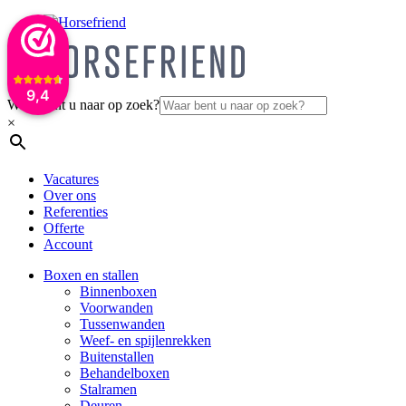
9,4
Waar bent u naar op zoek?
×
Vacatures
Over ons
Referenties
Offerte
Account
Boxen en stallen
Binnenboxen
Voorwanden
Tussenwanden
Weef- en spijlenrekken
Buitenstallen
Behandelboxen
Stalramen
Deuren