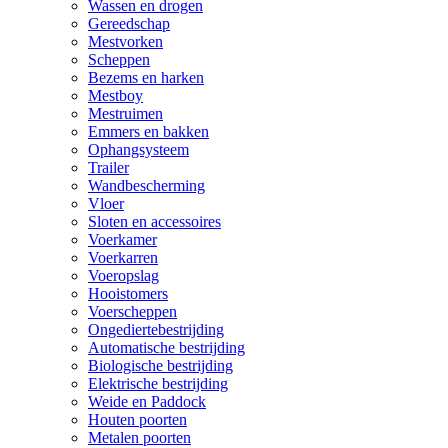
Wassen en drogen
Gereedschap
Mestvorken
Scheppen
Bezems en harken
Mestboy
Mestruimen
Emmers en bakken
Ophangsysteem
Trailer
Wandbescherming
Vloer
Sloten en accessoires
Voerkamer
Voerkarren
Voeropslag
Hooistomers
Voerscheppen
Ongediertebestrijding
Automatische bestrijding
Biologische bestrijding
Elektrische bestrijding
Weide en Paddock
Houten poorten
Metalen poorten