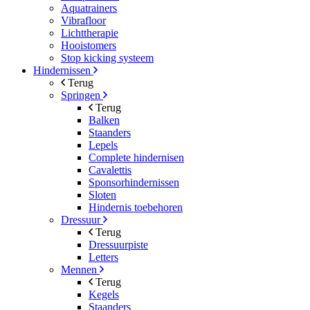
Aquatrainers
Vibrafloor
Lichttherapie
Hooistomers
Stop kicking systeem
Hindernissen
Terug
Springen
Terug
Balken
Staanders
Lepels
Complete hindernisen
Cavalettis
Sponsorhindernissen
Sloten
Hindernis toebehoren
Dressuur
Terug
Dressuurpiste
Letters
Mennen
Terug
Kegels
Staanders