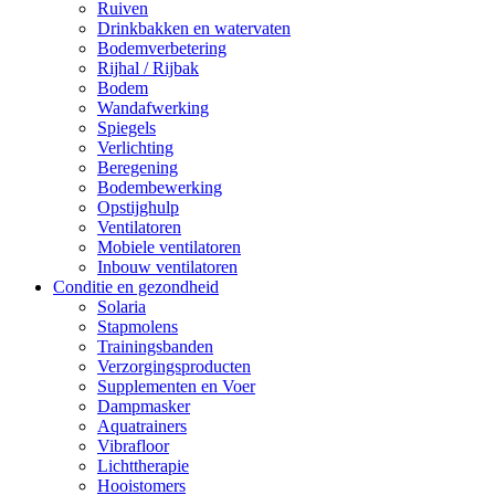
Ruiven
Drinkbakken en watervaten
Bodemverbetering
Rijhal / Rijbak
Bodem
Wandafwerking
Spiegels
Verlichting
Beregening
Bodembewerking
Opstijghulp
Ventilatoren
Mobiele ventilatoren
Inbouw ventilatoren
Conditie en gezondheid
Solaria
Stapmolens
Trainingsbanden
Verzorgingsproducten
Supplementen en Voer
Dampmasker
Aquatrainers
Vibrafloor
Lichttherapie
Hooistomers