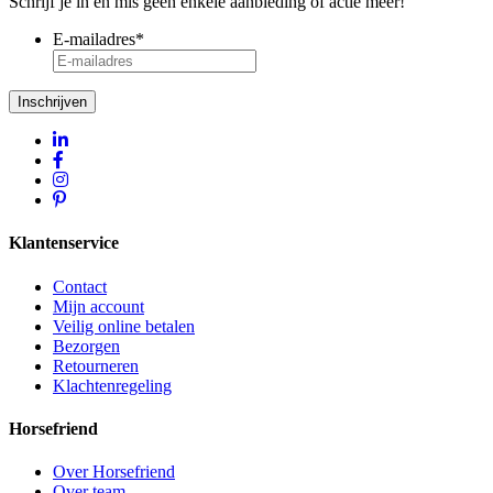
Schrijf je in en mis geen enkele aanbieding of actie meer!
E-mailadres
*
Inschrijven
Klantenservice
Contact
Mijn account
Veilig online betalen
Bezorgen
Retourneren
Klachtenregeling
Horsefriend
Over Horsefriend
Over team