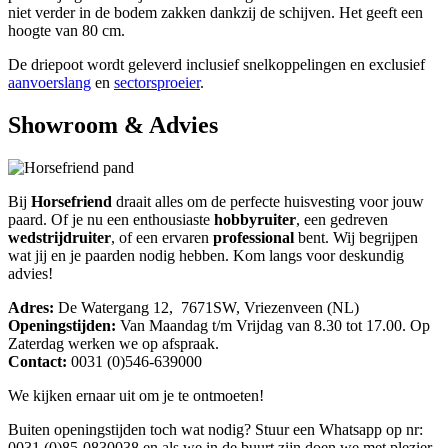
niet verder in de bodem zakken dankzij de schijven. Het geeft een
hoogte van 80 cm.
De driepoot wordt geleverd inclusief snelkoppelingen en exclusief
aanvoerslang
en
sectorsproeier
.
Showroom & Advies
Bij
Horsefriend
draait alles om de perfecte huisvesting voor jouw
paard. Of je nu een enthousiaste
hobbyruiter
, een gedreven
wedstrijdruiter
, of een ervaren
professional
bent. Wij begrijpen
wat jij en je paarden nodig hebben. Kom langs voor deskundig
advies!
Adres:
De Watergang 12, 7671SW, Vriezenveen (NL)
Openingstijden:
Van Maandag t/m Vrijdag van 8.30 tot 17.00. Op
Zaterdag werken we op afspraak.
Contact:
0031 (0)546-639000
We kijken ernaar uit om je te ontmoeten!
Buiten openingstijden toch wat nodig? Stuur een Whatsapp op nr:
0031 (0)85-0830038 en als we in de buurt zijn doen we met plezier