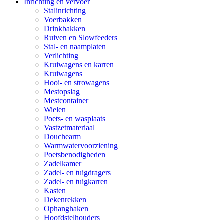
Inrichting en vervoer
Stalinrichting
Voerbakken
Drinkbakken
Ruiven en Slowfeeders
Stal- en naamplaten
Verlichting
Kruiwagens en karren
Kruiwagens
Hooi- en strowagens
Mestopslag
Mestcontainer
Wielen
Poets- en wasplaats
Vastzetmateriaal
Douchearm
Warmwatervoorziening
Poetsbenodigheden
Zadelkamer
Zadel- en tuigdragers
Zadel- en tuigkarren
Kasten
Dekenrekken
Ophanghaken
Hoofdstelhouders