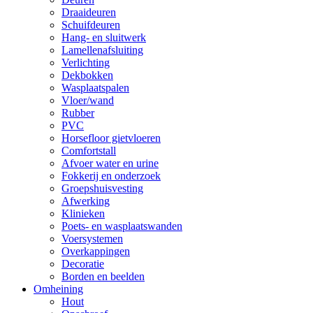
Draaideuren
Schuifdeuren
Hang- en sluitwerk
Lamellenafsluiting
Verlichting
Dekbokken
Wasplaatspalen
Vloer/wand
Rubber
PVC
Horsefloor gietvloeren
Comfortstall
Afvoer water en urine
Fokkerij en onderzoek
Groepshuisvesting
Afwerking
Klinieken
Poets- en wasplaatswanden
Voersystemen
Overkappingen
Decoratie
Borden en beelden
Omheining
Hout