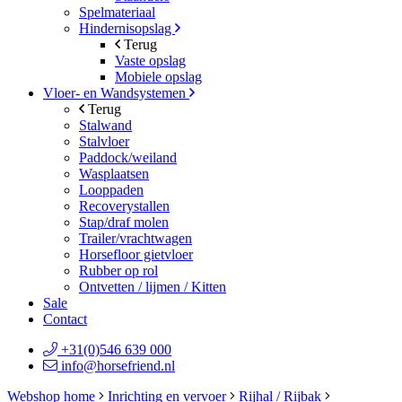
Spelmateriaal
Hindernisopslag
Terug
Vaste opslag
Mobiele opslag
Vloer- en Wandsystemen
Terug
Stalwand
Stalvloer
Paddock/weiland
Wasplaatsen
Looppaden
Recoverystallen
Stap/draf molen
Trailer/vrachtwagen
Horsefloor gietvloer
Rubber op rol
Ontvetten / lijmen / Kitten
Sale
Contact
+31(0)546 639 000
info@horsefriend.nl
Webshop home
Inrichting en vervoer
Rijhal / Rijbak