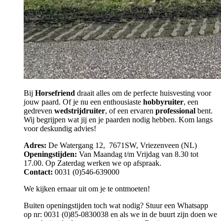
Bij
Horsefriend
draait alles om de perfecte huisvesting voor
jouw paard. Of je nu een enthousiaste
hobbyruiter
, een
gedreven
wedstrijdruiter
, of een ervaren
professional
bent.
Wij begrijpen wat jij en je paarden nodig hebben. Kom langs
voor deskundig advies!
Adres:
De Watergang 12, 7671SW, Vriezenveen (NL)
Openingstijden:
Van Maandag t/m Vrijdag van 8.30 tot
17.00. Op Zaterdag werken we op afspraak.
Contact:
0031 (0)546-639000
We kijken ernaar uit om je te ontmoeten!
Buiten openingstijden toch wat nodig? Stuur een Whatsapp
op nr: 0031 (0)85-0830038 en als we in de buurt zijn doen we