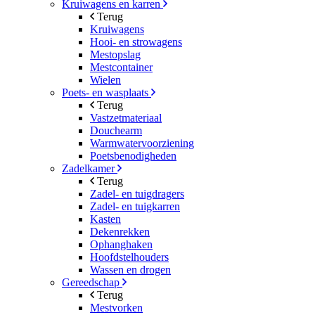
Kruiwagens en karren
Terug
Kruiwagens
Hooi- en strowagens
Mestopslag
Mestcontainer
Wielen
Poets- en wasplaats
Terug
Vastzetmateriaal
Douchearm
Warmwatervoorziening
Poetsbenodigheden
Zadelkamer
Terug
Zadel- en tuigdragers
Zadel- en tuigkarren
Kasten
Dekenrekken
Ophanghaken
Hoofdstelhouders
Wassen en drogen
Gereedschap
Terug
Mestvorken