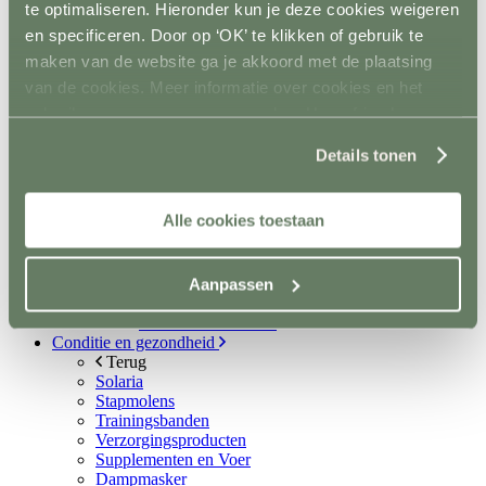
te optimaliseren. Hieronder kun je deze cookies weigeren
Metalen poorten
Ruiven
en specificeren. Door op ‘OK’ te klikken of gebruik te
Drinkbakken en watervaten
maken van de website ga je akkoord met de plaatsing
Bodemverbetering
van de cookies. Meer informatie over cookies en het
Rijhal / Rijbak
Terug
gebruik van persoonsgegevens door Horsefriend
Bodem
Products BV vind je
hier
.
Wandafwerking
Details tonen
Spiegels
Verlichting
Beregening
Alle cookies toestaan
Bodembewerking
Opstijghulp
Ventilatoren
Terug
Aanpassen
Mobiele ventilatoren
Inbouw ventilatoren
Conditie en gezondheid
Terug
Solaria
Stapmolens
Trainingsbanden
Verzorgingsproducten
Supplementen en Voer
Dampmasker