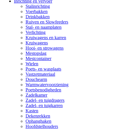
Inrichting en vervoer
Stalinrichting
Voerbakken
Drinkbakken
Ruiven en Slowfeeders
Stal- en naamplaten
Verlichting
Kruiwagens en karren
Kruiwagens
Hooi- en strowagens
Mestopslag
Mestcontainer
Wielen
Poets- en wasplaats
Vastzetmateriaal
Douchearm
Warmwatervoorziening
Poetsbenodigheden
Zadelkamer
Zadel- en tuigdragers
Zadel- en tuigkarren
Kasten
Dekenrekken
Ophanghaken
Hoofdstelhouders