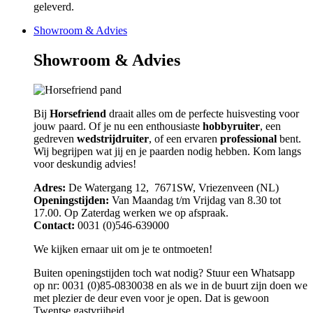
geleverd.
Showroom & Advies
Showroom & Advies
Bij
Horsefriend
draait alles om de perfecte huisvesting voor
jouw paard. Of je nu een enthousiaste
hobbyruiter
, een
gedreven
wedstrijdruiter
, of een ervaren
professional
bent.
Wij begrijpen wat jij en je paarden nodig hebben. Kom langs
voor deskundig advies!
Adres:
De Watergang 12, 7671SW, Vriezenveen (NL)
Openingstijden:
Van Maandag t/m Vrijdag van 8.30 tot
17.00. Op Zaterdag werken we op afspraak.
Contact:
0031 (0)546-639000
We kijken ernaar uit om je te ontmoeten!
Buiten openingstijden toch wat nodig? Stuur een Whatsapp
op nr: 0031 (0)85-0830038 en als we in de buurt zijn doen we
met plezier de deur even voor je open. Dat is gewoon
Twentse gastvrijheid.