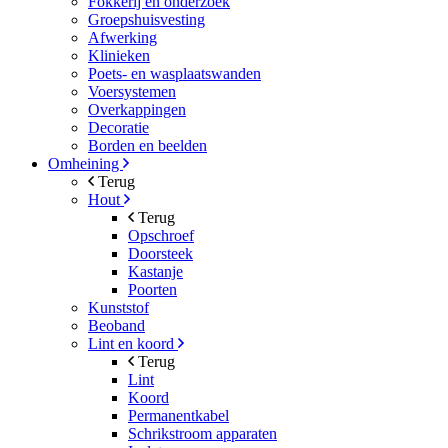
Fokkerij en onderzoek
Groepshuisvesting
Afwerking
Klinieken
Poets- en wasplaatswanden
Voersystemen
Overkappingen
Decoratie
Borden en beelden
Omheining
Terug
Hout
Terug
Opschroef
Doorsteek
Kastanje
Poorten
Kunststof
Beoband
Lint en koord
Terug
Lint
Koord
Permanentkabel
Schrikstroom apparaten