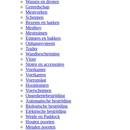
Wassen en drogen
Gereedschap
Mestvorken
Scheppen
Bezems en harken
Mestboy
Mestruimen
Emmers en bakken
Ophangsysteem
Trailer
Wandbescherming
Vloer
Sloten en accessoires
Voerkamer
Voerkarren
Voeropslag
Hooistomers
Voerscheppen
Ongediertebestrijding
Automatische bestrijding
Biologische bestrijding
Elektrische bestrijding
Weide en Paddock
Houten poorten
Metalen poorten