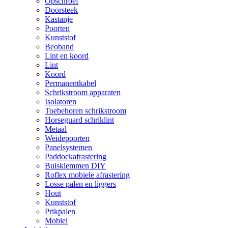
Opschroef
Doorsteek
Kastanje
Poorten
Kunststof
Beoband
Lint en koord
Lint
Koord
Permanentkabel
Schrikstroom apparaten
Isolatoren
Toebehoren schrikstroom
Horseguard schriklint
Metaal
Weidepoorten
Panelsystemen
Paddockafrastering
Buisklemmen DIY
Roflex mobiele afrastering
Losse palen en liggers
Hout
Kunststof
Prikpalen
Mobiel