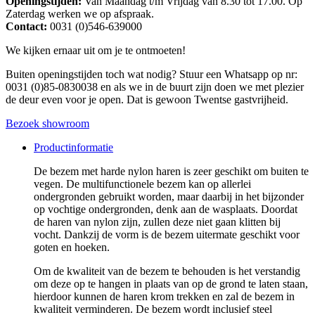
Openingstijden:
Van Maandag t/m Vrijdag van 8.30 tot 17.00. Op
Zaterdag werken we op afspraak.
Contact:
0031 (0)546-639000
We kijken ernaar uit om je te ontmoeten!
Buiten openingstijden toch wat nodig? Stuur een Whatsapp op nr:
0031 (0)85-0830038 en als we in de buurt zijn doen we met plezier
de deur even voor je open. Dat is gewoon Twentse gastvrijheid.
Bezoek showroom
Productinformatie
De bezem met harde nylon haren is zeer geschikt om buiten te
vegen. De multifunctionele bezem kan op allerlei
ondergronden gebruikt worden, maar daarbij in het bijzonder
op vochtige ondergronden, denk aan de wasplaats. Doordat
de haren van nylon zijn, zullen deze niet gaan klitten bij
vocht. Dankzij de vorm is de bezem uitermate geschikt voor
goten en hoeken.
Om de kwaliteit van de bezem te behouden is het verstandig
om deze op te hangen in plaats van op de grond te laten staan,
hierdoor kunnen de haren krom trekken en zal de bezem in
kwaliteit verminderen. De bezem wordt inclusief steel