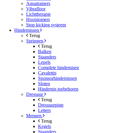
Aquatrainers
Vibrafloor
Lichttherapie
Hooistomers
Stop kicking systeem
Hindernissen
Terug
Springen
Terug
Balken
Staanders
Lepels
Complete hindernisen
Cavalettis
Sponsorhindernissen
Sloten
Hindernis toebehoren
Dressuur
Terug
Dressuurpiste
Letters
Mennen
Terug
Kegels
Staanders