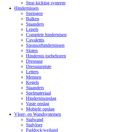
Stop kicking systeem
Hindernissen
Springen
Balken
Staanders
Lepels
Complete hindernisen
Cavalettis
Sponsorhindernissen
Sloten
Hindernis toebehoren
Dressuur
Dressuurpiste
Letters
Mennen
Kegels
Staanders
Spelmateriaal
Hindernisopslag
Vaste opslag
Mobiele opslag
Vloer- en Wandsystemen
Stalwand
Stalvloer
Paddock/weiland