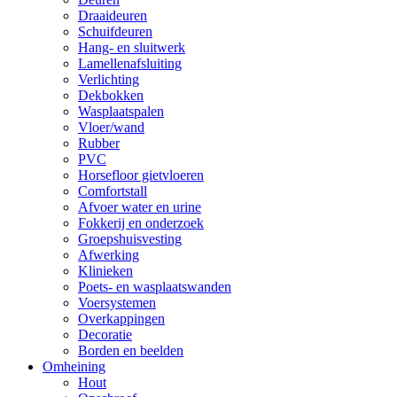
Draaideuren
Schuifdeuren
Hang- en sluitwerk
Lamellenafsluiting
Verlichting
Dekbokken
Wasplaatspalen
Vloer/wand
Rubber
PVC
Horsefloor gietvloeren
Comfortstall
Afvoer water en urine
Fokkerij en onderzoek
Groepshuisvesting
Afwerking
Klinieken
Poets- en wasplaatswanden
Voersystemen
Overkappingen
Decoratie
Borden en beelden
Omheining
Hout