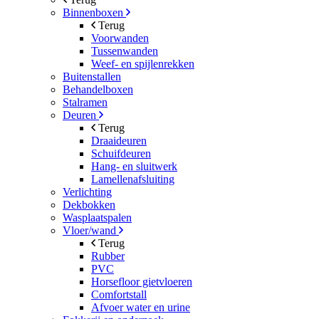
Binnenboxen
Terug
Voorwanden
Tussenwanden
Weef- en spijlenrekken
Buitenstallen
Behandelboxen
Stalramen
Deuren
Terug
Draaideuren
Schuifdeuren
Hang- en sluitwerk
Lamellenafsluiting
Verlichting
Dekbokken
Wasplaatspalen
Vloer/wand
Terug
Rubber
PVC
Horsefloor gietvloeren
Comfortstall
Afvoer water en urine