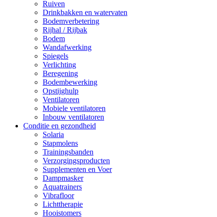
Ruiven
Drinkbakken en watervaten
Bodemverbetering
Rijhal / Rijbak
Bodem
Wandafwerking
Spiegels
Verlichting
Beregening
Bodembewerking
Opstijghulp
Ventilatoren
Mobiele ventilatoren
Inbouw ventilatoren
Conditie en gezondheid
Solaria
Stapmolens
Trainingsbanden
Verzorgingsproducten
Supplementen en Voer
Dampmasker
Aquatrainers
Vibrafloor
Lichttherapie
Hooistomers