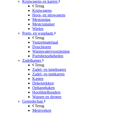
Kruiwagens en karren
Terug
Kruiwagens
Hooi- en strowagens
Mestopslag
Mestcontainer
Wielen
Poets- en wasplaats
Terug
Vastzetmateriaal
Douchearm
Warmwatervoorziening
Poetsbenodigheden
Zadelkamer
Terug
Zadel- en tuigdragers
Zadel- en tuigkarren
Kasten
Dekenrekken
Ophanghaken
Hoofdstelhouders
Wassen en drogen
Gereedschap
Terug
Mestvorken