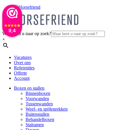
9,4
Waar bent u naar op zoek?
×
Vacatures
Over ons
Referenties
Offerte
Account
Boxen en stallen
Binnenboxen
Voorwanden
Tussenwanden
Weef- en spijlenrekken
Buitenstallen
Behandelboxen
Stalramen
Deuren