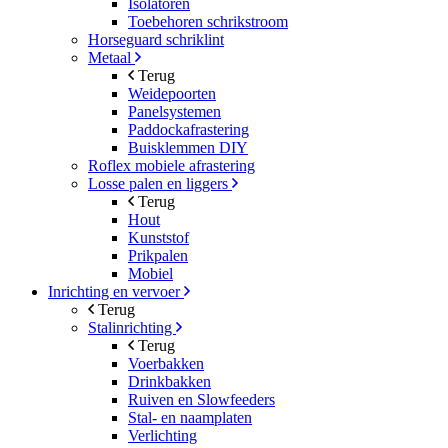
Isolatoren
Toebehoren schrikstroom
Horseguard schriklint
Metaal
Terug
Weidepoorten
Panelsystemen
Paddockafrastering
Buisklemmen DIY
Roflex mobiele afrastering
Losse palen en liggers
Terug
Hout
Kunststof
Prikpalen
Mobiel
Inrichting en vervoer
Terug
Stalinrichting
Terug
Voerbakken
Drinkbakken
Ruiven en Slowfeeders
Stal- en naamplaten
Verlichting