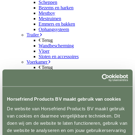
Scheppen
Bezems en harken
Mestboy
Mestruimen
Emmers en bakken
Ophangsysteem
Trailer
Terug
Wandbescherming
Vloer
Sloten en accessoires
Voerkamer
Terug
Voerkarren
Voeropslag
Hooistomers
Voerscheppen
Ongediertebestrijding
Horsefriend Products BV maakt gebruik van cookies
Terug
Automatische bestrijding
De website van Horsefriend Products BV maakt gebruik
Biologische bestrijding
van cookies en daarmee vergelijkbare technieken. Dit
Elektrische bestrijding
Weide en Paddock
doen wij om de website te laten functioneren, gebruik van
Terug
de website te analyseren en om jouw gebruikerservaring
Houten poorten