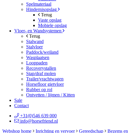
Spelmateriaal
Hindernisopslag
Terug
Vaste opslag
Mobiele opslag
Vloer- en Wandsystemen
Terug
Stalwand
Stalvloer
Paddock/weiland
Wasplaatsen
Looppaden
Recoverystallen
Stap/draf molen
Trailer/vrachtwagen
Horsefloor gietvloer
Rubber op rol
Ontvetten / lijmen / Kitten
Sale
Contact
+31(0)546 639 000
info@horsefriend.nl
Webshop home
Inrichting en vervoer
Gereedschap
Bezems en